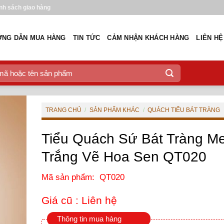
nh sách giao hàng
NG DẪN MUA HÀNG
TIN TỨC
CẢM NHẬN KHÁCH HÀNG
LIÊN HỆ
TRANG CHỦ
/
SẢN PHẨM KHÁC
/
QUÁCH TIỂU BÁT TRÀNG
Tiểu Quách Sứ Bát Tràng M
Trắng Vẽ Hoa Sen QT020
Mã sản phẩm: QT020
Giá cũ :
Liên hệ
Thông tin mua hàng