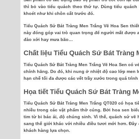
thì bỏ vào tiểu quách theo thứ tự. Dùng tiểu quác
khoét như khi chôn cất trước đó.
Tiểu Quách Sứ Bát Tràng Men Trắng Vẽ Hoa Sen thi
này đóng góp vai trò quan trọng để người mất được 
đào xới hay mưa bão…
Chất liệu Tiểu Quách Sứ Bát Tràng
Tiểu Quách Sứ Bát Tràng Men Trắng Vẽ Hoa Sen có vẻ
chính hãng. Do đó, khi nung ở nhiệt độ cao lớp men l
hạn chế tối đa được các vết trầy xước trong quá trình
Họa tiết Tiểu Quách Sứ Bát Tràng 
Tiểu Quách Sứ Bát Tràng Men Trắng QT020 có họa tiế
nhiều trong các vật phẩm thờ cúng. Bởi hoa sen biểu
tim từ bi bác ái, độ chúng sinh. Vì thế, quách sứ v
sang thế giới khác với nhiều điều tươi mới hơn. Đây 
khách hàng lựa chọn.