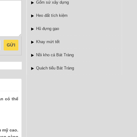
Gốm sứ xây dựng
Heo đất tích kiệm
Hũ đựng gạo
Khay mứt tết
GỬI
Nồi kho cá Bát Tràng
Quách tiểu Bát Tràng
ạn có thể
m mỹ cao.
 gọn gàng