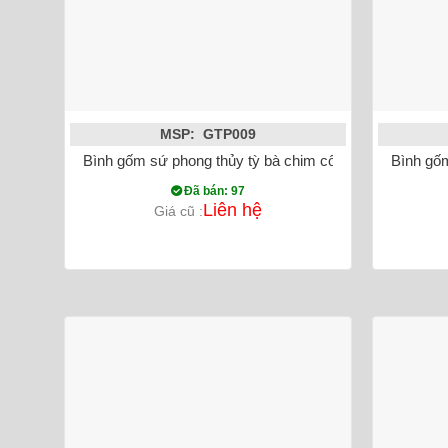
MSP: GTP009
Bình gốm sứ phong thủy tỳ bà chim công đắp nổi màu 
Bình gốm
Đã bán: 97
Liên hệ
Giá cũ :