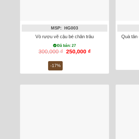
MSP: HG003
Vò rượu vẽ cậu bé chăn trâu
Quà tân 
Đã bán: 27
Giá
Giá
300,000
₫
250,000
₫
gốc
hiện
là:
tại
-17%
300,000 ₫.
là:
250,000 ₫.