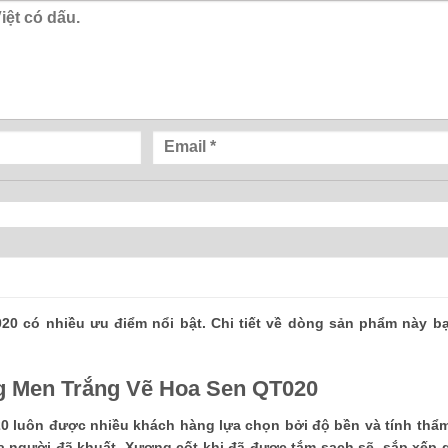
0 có nhiều ưu điểm nổi bật. Chi tiết về dòng sản phẩm này b
g Men Trắng Vẽ Hoa Sen QT020
0 luôn được nhiều khách hàng lựa chọn bởi độ bền và tính thẩ
ủa người đã khuất. Xương cốt khi đã được tắm sạch sẽ, sắp xếp