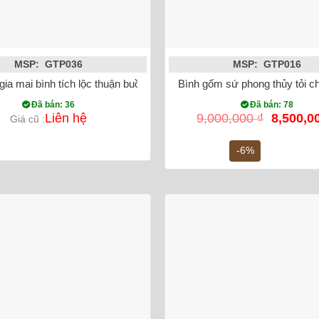
MSP: GTP036
MSP: GTP016
gia mai bình tích lộc thuận buồm xuôi gió đắp nổi xanh đen 60cm
Bình gốm sứ phong thủy tỏi c
Đã bán: 36
Đã bán: 78
Giá
Liên hệ
9,000,000
₫
8,500,0
Giá cũ :
gốc
là:
-6%
9,000,00