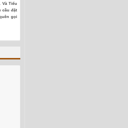
. Và Tiểu
u cầu đặt
quên gọi