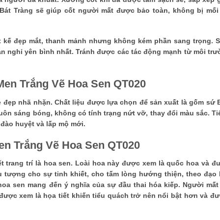
h Bát Tràng sẽ giúp cốt người mất được bảo toàn, không bị mố
ết kế đẹp mắt, thanh mảnh nhưng không kém phần sang trọng. 
an nghỉ yên bình nhất. Tránh được các tác động mạnh từ môi tr
 Men Trắng Vẽ Hoa Sen QT020
 đẹp nhã nhặn. Chất liệu được lựa chọn để sản xuất là gốm sứ 
uôn sáng bóng, không có tính trạng nứt vỡ, thay đổi màu sắc. T
 đào huyệt và lấp mộ mới.
Men Trắng Vẽ Hoa Sen QT020
t trang trí là hoa sen. Loài hoa này được xem là quốc hoa và 
 tượng cho sự tinh khiết, cho tấm lòng hướng thiện, theo đạo P
ẽ hoa sen mang đến ý nghĩa của sự đầu thai hóa kiếp. Người mấ
được xem là họa tiết khiến tiểu quách trở nên nổi bật hơn và đ