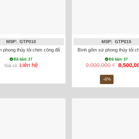
MSP: GTP010
MSP: GTP015
đỏ
 phong thủy tỏi chim công đắp nổi vẽ vàng màu đỏ
Bình gốm sứ phong thủy tỏi c
Đã bán: 27
Đã bán: 37
Giá
Liên hệ
9,000,000
₫
8,500,0
Giá cũ :
gốc
là:
-6%
9,000,00