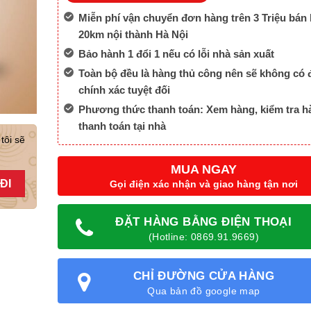
Miễn phí vận chuyển đơn hàng trên 3 Triệu bán 
20km nội thành Hà Nội
Bảo hành 1 đổi 1 nếu có lỗi nhà sản xuất
Toàn bộ đều là hàng thủ công nên sẽ không có 
chính xác tuyệt đối
Phương thức thanh toán: Xem hàng, kiểm tra h
thanh toán tại nhà
tôi sẽ
MUA NGAY
Gọi điện xác nhận và giao hàng tận nơi
ĐẶT HÀNG BẰNG ĐIỆN THOẠI
(Hotline: 0869.91.9669)
CHỈ ĐƯỜNG CỬA HÀNG
Qua bản đồ google map