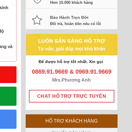
Hơn 10.000 khách hàng
kính
Bảo Hành Trọn Đời
Đổi trả, hoàn tiền nếu có lỗi
độ
LUÔN SẴN SÀNG HỖ TRỢ
àng và
Tư vấn, giải đáp mọi khó khăn
Để được hỗ trợ tốt nhất. Xin gọi
0869.91.9669 & 0969.91.9669
Mrs.Phương Anh
CHAT HỖ TRỢ TRỰC TUYẾN
HỖ TRỢ KHÁCH HÀNG