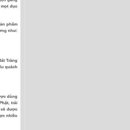
i mọt đục
Sản phẩm
ường như:
Bát Tràng
iểu quách
được dùng
hật, trái
t sẽ được
ược nhiều