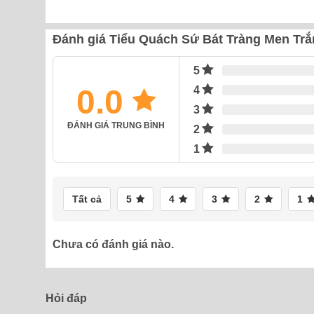
Đánh giá Tiểu Quách Sứ Bát Tràng Men Tr
5
0.0
4
3
ĐÁNH GIÁ TRUNG BÌNH
2
1
Tất cả
5
4
3
2
1
Chưa có đánh giá nào.
Hỏi đáp