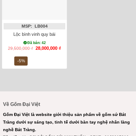
MSP: LB004
Lộc bình vinh quy bái tổ men màu 1m35
Đã bán: 42
Giá
Giá
28,000,000
₫
29,500,000
₫
gốc
hiện
là:
tại
-5%
29,500,000 ₫.
là:
28,000,000 ₫.
Về Gốm Đại Việt
Gốm Đại Việt là website giới thiệu sản phẩm về gốm sứ Bát
Tràng dưới sự sáng tạo, tinh tế dưới bàn tay nghệ nhân làng
nghề Bát Tràng.