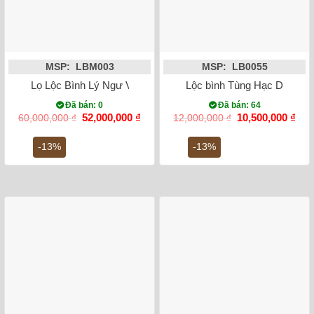
MSP: LBM003
MSP: LB0055
Lọ Lộc Bình Lý Ngư Vọng Nguyệt Men Vàng 1m9
Lộc bình Tùng Hạc Diên Ni
Đã bán: 0
Đã bán: 64
Giá
Giá
Giá
Giá
52,000,000
₫
10,500,000
₫
60,000,000
₫
12,000,000
₫
gốc
hiện
gốc
hiệ
là:
tại
là:
tại
-13%
-13%
60,000,000 ₫.
là:
12,000,000 ₫.
là:
52,000,000 ₫.
10,