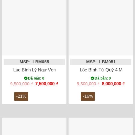
MSP: LBM055
MSP: LBM051
Lục Bình Lý Ngư Vọng Nguyệt Men Vàng 1m2
Lộc Bình Tứ Quý 4 Mùa N
Đã bán: 0
Đã bán: 0
Giá
Giá
Giá
Giá
7,500,000
₫
8,000,000
₫
9,500,000
₫
9,500,000
₫
gốc
hiện
gốc
hiện
là:
tại
là:
tại
-21%
-16%
9,500,000 ₫.
là:
9,500,000 ₫.
là:
7,500,000 ₫.
8,000