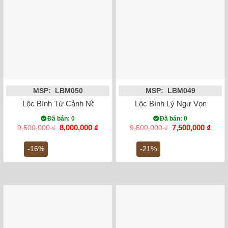
MSP: LBM050
MSP: LBM049
Lộc Bình Tứ Cảnh Nền Vàng Kỹ 1m4
Lộc Bình Lý Ngư Vọng Ngu
Đã bán: 0
Đã bán: 0
Giá
Giá
Giá
Giá
8,000,000
₫
7,500,000
₫
9,500,000
₫
9,500,000
₫
gốc
hiện
gốc
hiện
là:
tại
là:
tại
-16%
-21%
9,500,000 ₫.
là:
9,500,000 ₫.
là:
8,000,000 ₫.
7,500