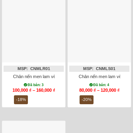
MSP: CNMLR01
MSP: CNMLS01
Chân nến men lam vẽ rồng Long Chầu Nguyệt Bát Tràng
Chân nến men lam vẽ hoa s
Đã bán: 3
Đã bán: 4
Khoảng
Khoản
100,000
₫
–
160,000
₫
80,000
₫
–
120,000
₫
giá:
giá:
từ
từ
-18%
-20%
100,000 ₫
80,000
đến
đến
160,000 ₫
120,00