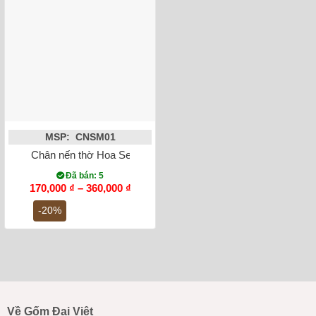
MSP: CNSM01
Chân nến thờ Hoa Sen men rạn đắp nổi Bát Tràng
Đã bán: 5
Khoảng
170,000
₫
–
360,000
₫
giá:
từ
-20%
170,000 ₫
đến
360,000 ₫
Về Gốm Đại Việt