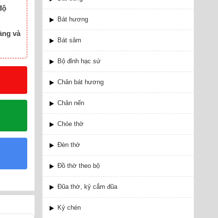
độ
Bát hương
àng và
Bát sâm
Bộ đỉnh hạc sứ
Chân bát hương
Chân nến
Chóe thờ
Đèn thờ
Đồ thờ theo bộ
Đũa thờ, kỷ cắm đũa
Kỷ chén