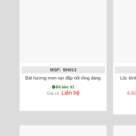
MSP: BH013
Bát hương men rạn đắp nổi rồng dáng quả lựu
Lộc bìn
Đã bán: 91
Liên hệ
4,5
Giá cũ :