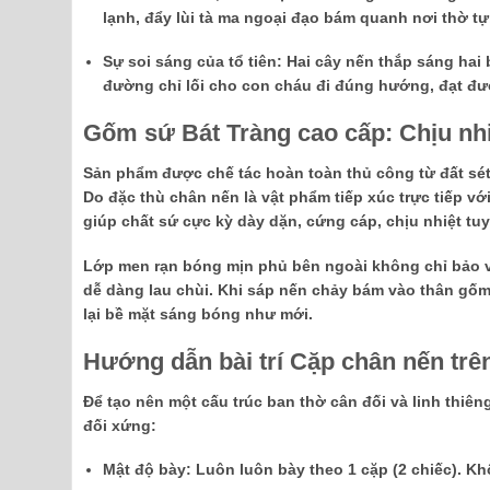
lạnh, đẩy lùi tà ma ngoại đạo bám quanh nơi thờ tự
Sự soi sáng của tổ tiên:
Hai cây nến thắp sáng hai b
đường chỉ lối cho con cháu đi đúng hướng, đạt đư
Gốm sứ Bát Tràng cao cấp: Chịu nhiệ
Sản phẩm được chế tác hoàn toàn thủ công từ đất sét 
Do đặc thù chân nến là vật phẩm tiếp xúc trực tiếp vớ
giúp chất sứ cực kỳ dày dặn, cứng cáp,
chịu nhiệt tu
Lớp men rạn bóng mịn phủ bên ngoài không chỉ bảo v
dễ dàng lau chùi. Khi sáp nến chảy bám vào thân gốm,
lại bề mặt sáng bóng như mới.
Hướng dẫn bài trí Cặp chân nến trê
Để tạo nên một cấu trúc ban thờ cân đối và linh thi
đối xứng:
Mật độ bày:
Luôn luôn bày theo
1 cặp (2 chiếc)
. Kh