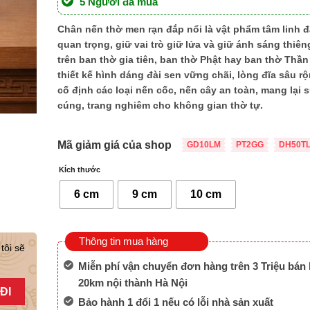
5 Người đã mua
Chân nến thờ men rạn đắp nổi
là vật phẩm tâm linh đ
quan trọng, giữ vai trò giữ lửa và giữ ánh sáng thiên
trên ban thờ gia tiên, ban thờ Phật hay ban thờ Thần 
thiết kế hình dáng đài sen vững chãi, lòng đĩa sâu r
cố định các loại nến cốc, nến cây an toàn, mang lại 
cúng, trang nghiêm cho không gian thờ tự.
Mã giảm giá của shop
GD10LM
PT2GG
DH50T
KÍch thước
6 cm
9 cm
10 cm
Thông tin mua hàng
tôi sẽ
Miễn phí vận chuyển đơn hàng trên 3 Triệu bán 
20km nội thành Hà Nội
Bảo hành 1 đổi 1 nếu có lỗi nhà sản xuất