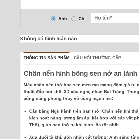
Anh
Chị
Không có bình luận nào
THÔNG TIN SẢN PHẨM
CÂU HỎI THƯỜNG GẶP
Chân nến hình bông sen nở an lành 
Mẫu
chân nến thờ hoa sen men rạn
mang đậm giá trị n
thuật đắp nổi khối 3D của nghệ nhân Bát Tràng. Tron
công năng phong thủy vô cùng mạnh mẽ:
Cân bằng Ngũ hành trên ban thờ:
Chân nến khi thắp
kích hoạt năng lượng ấm áp, kết hợp với các vật 
Thổ
), giúp ban thờ tụ khí sinh lộc tốt nhất.
Xua đuổi tà khí, đón nhận cát tường:
Ánh sáng từ ch