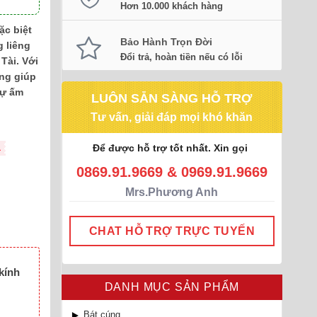
Hơn 10.000 khách hàng
ặc biệt
Bảo Hành Trọn Đời
g liêng
Đổi trả, hoàn tiền nếu có lỗi
Tài. Với
ộng giúp
sự ấm
LUÔN SẴN SÀNG HỖ TRỢ
Tư vấn, giải đáp mọi khó khăn
Để được hỗ trợ tốt nhất. Xin gọi
L
0869.91.9669 & 0969.91.9669
Mrs.Phương Anh
CHAT HỖ TRỢ TRỰC TUYẾN
kính
DANH MỤC SẢN PHẨM
Bát cúng