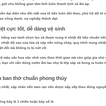
, giữ cho không gian tâm linh luôn thanh tịnh và ấm áp.
ên đại diện cho đôi mắt của tổ tiên luôn dõi theo, phù hộ độ trì v
ợc công danh, sự nghiệp thành đạt.
t cực tốt, dễ dàng vệ sinh
trắng cao lanh chọn lọc và được nung ở nhiệt độ tiêu chuẩn trê
i nhiệt độ cao của lửa và sáp nến nóng chảy, quy trình nung nhiệ
yệt đối mà không lo bị nứt vỡ
.
ệ màu sắc hoa văn vĩnh cửu theo thời gian mà còn giúp gia chủ 
 bạn chỉ cần dùng nước ấm lau nhẹ là lớp sáp sẽ bong ra hoàn to
n ban thờ chuẩn phong thủy
êng nhất, cặp chân nến men rạn nên được sắp xếp theo đúng nguyê
ông bày lẻ 1 chiếc hoặc bày số lẻ.