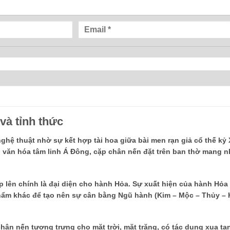
và tỉnh thức
ghệ thuật nhờ sự kết hợp tài hoa giữa bài men rạn giả cổ thế kỷ 
g văn hóa tâm linh Á Đông, cặp chân nến đặt trên ban thờ mang 
 lên chính là đại diện cho
hành Hỏa
. Sự xuất hiện của hành Hỏa
phẩm khác để tạo nên sự cân bằng Ngũ hành (
Kim – Mộc – Thủy – 
ân nến tượng trưng cho mặt trời, mặt trăng, có tác dụng xua tan