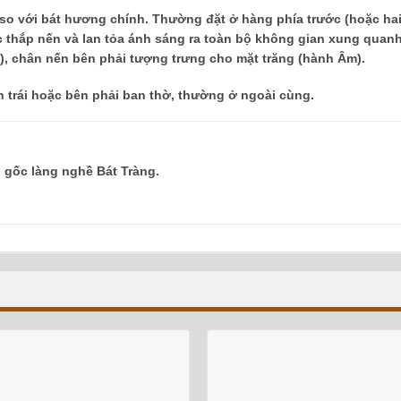
so với bát hương chính. Thường đặt ở hàng phía trước (hoặc ha
c thắp nến và lan tỏa ánh sáng ra toàn bộ không gian xung quan
), chân nến bên phải tượng trưng cho mặt trăng (hành Âm).
 trái hoặc bên phải ban thờ, thường ở ngoài cùng.
h gốc làng nghề Bát Tràng.