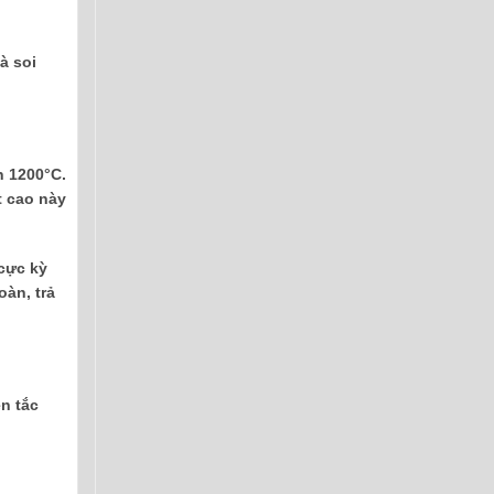
à soi
n 1200°C.
t cao này
cực kỳ
àn, trả
n tắc