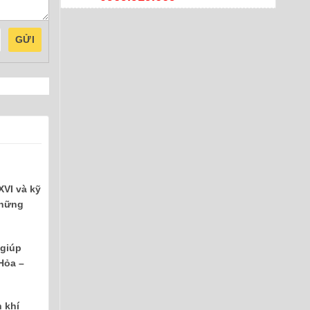
GỬI
XVI và kỹ
những
 giúp
Hỏa –
 khí