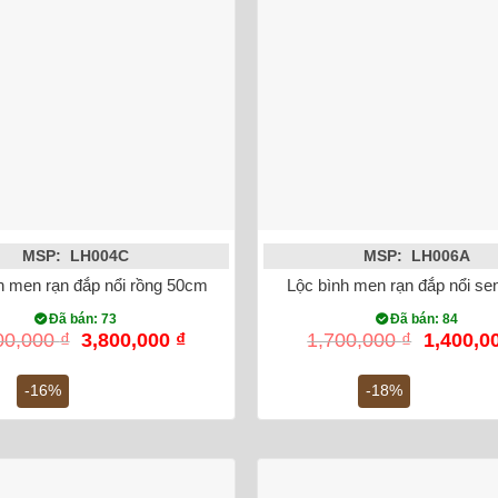
MSP: LH004C
MSP: LH006A
h men rạn đắp nổi rồng 50cm
Lộc bình men rạn đắp nổi s
Đã bán: 73
Đã bán: 84
Giá
Giá
Giá
00,000
₫
3,800,000
₫
1,700,000
₫
1,400,0
gốc
hiện
gốc
là:
tại
là:
-16%
-18%
4,500,000 ₫.
là:
1,700,00
3,800,000 ₫.