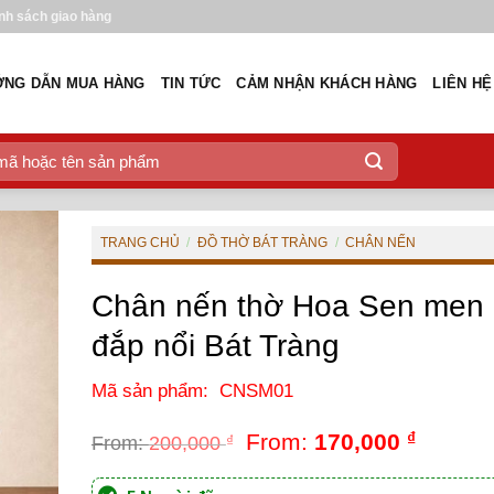
nh sách giao hàng
NG DẪN MUA HÀNG
TIN TỨC
CẢM NHẬN KHÁCH HÀNG
LIÊN HỆ
TRANG CHỦ
/
ĐỒ THỜ BÁT TRÀNG
/
CHÂN NẾN
Chân nến thờ Hoa Sen men 
đắp nổi Bát Tràng
Mã sản phẩm: CNSM01
From:
170,000
₫
From:
200,000
₫
From:
200,000
₫