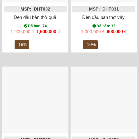
MSP: DHT032
MSP: DHT031
Đèn dầu bàn thờ quả lê đắp nổi sen men rạn cổ chân đồng 4
Đèn dầu bàn thờ váy tròn m
Đã bán: 74
Đã bán: 33
Giá
Giá
Giá
Giá
1,600,000
₫
900,000
₫
1,900,000
₫
1,000,000
₫
gốc
hiện
gốc
hiện
là:
tại
là:
tại
-16%
-10%
1,900,000 ₫.
là:
1,000,000 ₫.
là:
1,600,000 ₫.
900,00