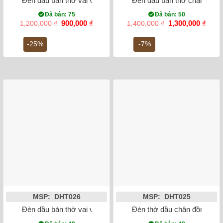
Đèn dầu bàn thờ vai vuông quả đào men rạn cổ
Đèn dầu bàn thờ chân đồng
Đã bán: 75
Đã bán: 50
Giá
Giá
Giá
Giá
900,000
₫
1,300,000
₫
1,200,000
₫
1,400,000
₫
gốc
hiện
gốc
hiện
là:
tại
là:
tại
-25%
-7%
1,200,000 ₫.
là:
1,400,000 ₫.
là:
900,000 ₫.
1,300
MSP: DHT026
MSP: DHT025
Đèn dầu bàn thờ vai vuông men rong vẽ sen 20cm
Đèn thờ dầu chân đồng vai