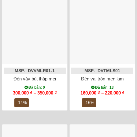
MSP: DVVMLR01-1
MSP: DVTMLS01
Đèn váy bút tháp men lam vẽ rồng Long Phụng Chầu Nguyệt 
Đèn vai tròn men lam vẽ ho
Đã bán: 0
Đã bán: 13
Khoảng
Khoả
300,000
₫
–
350,000
₫
160,000
₫
–
220,000
₫
giá:
giá:
từ
từ
-14%
-16%
300,000 ₫
160,0
đến
đến
350,000 ₫
220,0