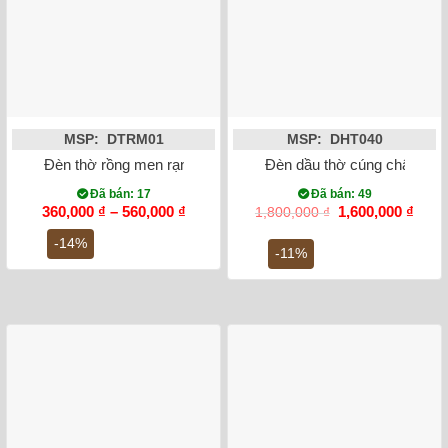
MSP: DTRM01
MSP: DHT040
Đèn thờ rồng men rạn đắp nổi Bát Tràng
Đèn dầu thờ cúng chân đồn
Đã bán: 17
Đã bán: 49
Khoảng
Giá
Giá
360,000
₫
–
560,000
₫
1,600,000
₫
1,800,000
₫
giá:
gốc
hiện
từ
là:
tại
-14%
-11%
360,000 ₫
1,800,000 ₫.
là:
đến
1,600
560,000 ₫