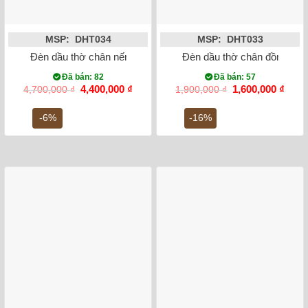
MSP: DHT034
MSP: DHT033
Đèn dầu thờ chân nến đắp nổi rồng phượng men rạn
Đèn dầu thờ chân đồng váy 
Đã bán: 82
Đã bán: 57
Giá
Giá
Giá
Giá
4,400,000
₫
1,600,000
₫
4,700,000
₫
1,900,000
₫
gốc
hiện
gốc
hiện
là:
tại
là:
tại
-6%
-16%
4,700,000 ₫.
là:
1,900,000 ₫.
là:
4,400,000 ₫.
1,600