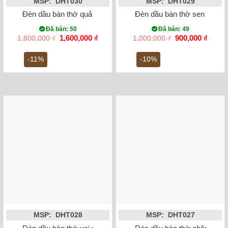
MSP: DHT030
MSP: DHT029
Đèn dầu bàn thờ quả lê chân đồng men rạn đắp nổi đào 45cm
Đèn dầu bàn thờ sen đắp n
Đã bán: 50
Đã bán: 49
Giá
Giá
Giá
Giá
1,600,000
₫
900,000
₫
1,800,000
₫
1,000,000
₫
gốc
hiện
gốc
hiện
là:
tại
là:
tại
-11%
-10%
1,800,000 ₫.
là:
1,000,000 ₫.
là:
1,600,000 ₫.
900,00
MSP: DHT028
MSP: DHT027