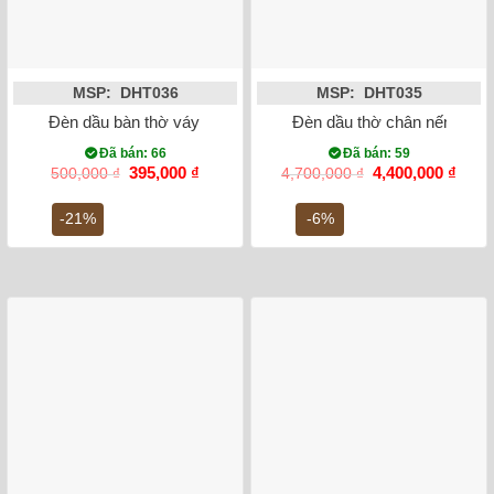
MSP: DHT036
MSP: DHT035
Đèn dầu bàn thờ váy tròn men lam vẽ sen 23cm
Đèn dầu thờ chân nến đắp n
Đã bán: 66
Đã bán: 59
Giá
Giá
Giá
Giá
395,000
₫
4,400,000
₫
500,000
₫
4,700,000
₫
gốc
hiện
gốc
hiện
là:
tại
là:
tại
-21%
-6%
500,000 ₫.
là:
4,700,000 ₫.
là:
395,000 ₫.
4,400