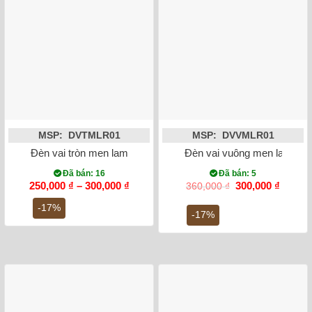
MSP: DVTMLR01
MSP: DVVMLR01
Đèn vai tròn men lam vẽ rồng Long Phụng Chầu Nguyệt Bát T
Đèn vai vuông men lam vẽ 
Đã bán: 16
Đã bán: 5
Khoảng
Giá
Giá
250,000
₫
–
300,000
₫
300,000
₫
360,000
₫
giá:
gốc
hiện
từ
là:
tại
-17%
-17%
250,000 ₫
360,000 ₫.
là:
đến
300,00
300,000 ₫