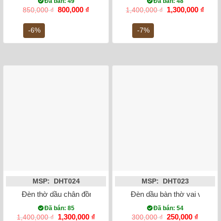
Đã bán: 49
Đã bán: 48
Giá
Giá
Giá
Giá
800,000
₫
1,300,000
₫
850,000
₫
1,400,000
₫
gốc
hiện
gốc
hiện
là:
tại
là:
tại
-6%
-7%
850,000 ₫.
là:
1,400,000 ₫.
là:
800,000 ₫.
1,300
MSP: DHT024
MSP: DHT023
Đèn thờ dầu chân đồng váy tròn men rong vẽ sen 41cm
Đèn dầu bàn thờ vai vuông
Đã bán: 85
Đã bán: 54
Giá
Giá
Giá
Giá
1,300,000
₫
250,000
₫
1,400,000
₫
300,000
₫