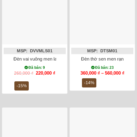
MSP: DVVMLS01
MSP: DTSM01
Đèn vai vuông men lam vẽ Hoa Sen Bách Tịnh Liên Hoa Bát 
Đèn thờ sen men rạn đắp nổ
Đã bán: 9
Đã bán: 23
Giá
Giá
Khoả
220,000
₫
360,000
₫
–
560,000
₫
260,000
₫
gốc
hiện
giá:
là:
tại
từ
-14%
-15%
260,000 ₫.
là:
360,0
220,000 ₫.
đến
560,0