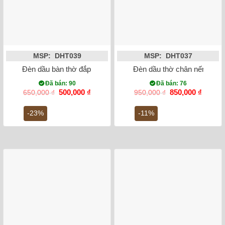
MSP: DHT039
MSP: DHT037
Đèn dầu bàn thờ đắp nổi hoa phù dung chân đồng 27cm
Đèn dầu thờ chân nến men 
Đã bán: 90
Đã bán: 76
Giá
Giá
Giá
Giá
500,000
₫
850,000
₫
650,000
₫
950,000
₫
gốc
hiện
gốc
hiện
là:
tại
là:
tại
-23%
-11%
650,000 ₫.
là:
950,000 ₫.
là:
500,000 ₫.
850,00