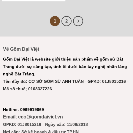
1
2
Về Gốm Đại Việt
Gốm Đại Việt là website giới thiệu sản phẩm về gốm sứ Bát
Tràng dưới sự sáng tạo, tinh tế dưới bàn tay nghệ nhân làng
nghề Bát Tràng.
Tên đầy đủ: CƠ SỞ GỐM SỨ ANH TUẤN - GPKD: 01J8015216 -
Mã số thuế; 0108327226
Hotline: 0969919669
Email: ceo@gomdaiviet.vn
GPKD: 01J8015216 - Ngày cấp: 11/06/2018
Nơi cấp: Sở kế hoạch & đầu tư TP.HN