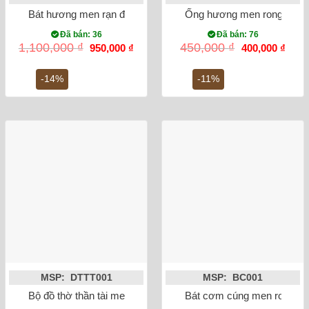
Bát hương men rạn đắp nổi sen phi 18
Ống hương men rong vẽ s
Đã bán: 36
Đã bán: 76
Giá
Giá
Giá
Giá
1,100,000
₫
450,000
₫
950,000
₫
400,000
₫
gốc
hiện
gốc
hiện
là:
tại
là:
tại
1,100,000 ₫.
là:
450,000 ₫.
là:
-14%
-11%
950,000 ₫.
400,0
MSP: DTTT001
MSP: BC001
Bộ đồ thờ thần tài men rạn đắp nổi
Bát cơm cúng men rong vẽ