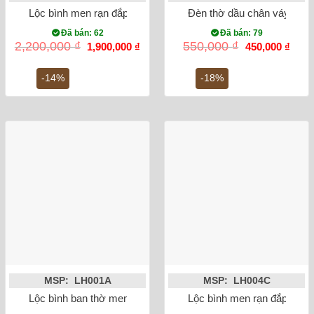
Lộc bình men rạn đắp nổi sen 32cm
Đèn thờ dầu chân váy tròn 
Đã bán: 62
Đã bán: 79
Giá
Giá
Giá
Giá
2,200,000
₫
550,000
₫
1,900,000
₫
450,000
₫
gốc
hiện
gốc
hiện
là:
tại
là:
tại
2,200,000 ₫.
là:
550,000 ₫.
là:
-14%
-18%
1,900,000 ₫.
450,0
MSP: LH001A
MSP: LH004C
Lộc bình ban thờ men rong vẽ sen 32cm
Lộc bình men rạn đắp nổi 