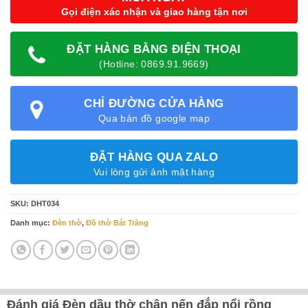
Gọi điện xác nhận và giao hàng tận nơi
ĐẶT HÀNG BẰNG ĐIỆN THOẠI
(Hotline: 0869.91.9669)
CHỈ ĐƯỜNG CỬA HÀNG
Qua bản đồ google map
ĐẶT HÀNG QUA ZALO
Vui lòng gửi ảnh mặt hàng
SKU:
DHT034
Danh mục:
Đèn thờ
,
Đồ thờ Bát Tràng
Đánh giá Đèn dầu thờ chân nến đắp nổi rồng