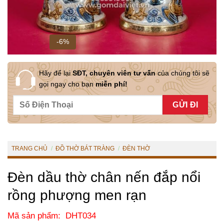
-6%
Hãy để lại
SĐT, chuyên viên tư vấn
của chúng tôi sẽ
gọi ngay cho bạn
miễn phí!
TRANG CHỦ
/
ĐỒ THỜ BÁT TRÀNG
/
ĐÈN THỜ
Đèn dầu thờ chân nến đắp nổi
rồng phượng men rạn
Mã sản phẩm: DHT034