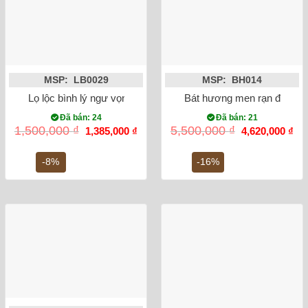
MSP: LB0029
MSP: BH014
Lọ lộc bình lý ngư vọng nguyệt 52cm
Bát hương men rạn đắp nổi
Đã bán: 24
Đã bán: 21
Giá
Giá
Giá
Gi
1,500,000
₫
5,500,000
₫
1,385,000
₫
4,620,000
₫
gốc
hiện
gốc
hiệ
là:
tại
là:
tại
1,500,000 ₫.
là:
5,500,000 ₫.
là:
-8%
-16%
1,385,000 ₫.
4,6