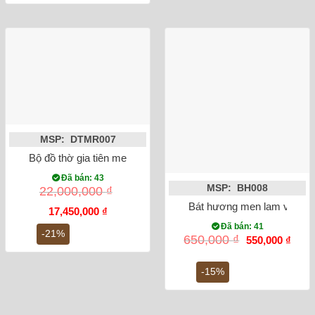
16,140,000 ₫.
MSP: DTMR007
Bộ đồ thờ gia tiên men ngọc lục bảo Bát Tràng
Đã bán: 43
MSP: BH008
22,000,000
₫
Bát hương men lam vẽ rồng
Giá
Giá
17,450,000
₫
gốc
hiện
Đã bán: 41
là:
tại
-21%
Giá
Giá
650,000
₫
550,000
₫
22,000,000 ₫.
là:
gốc
hiện
17,450,000 ₫.
là:
tại
650,000 ₫.
là:
-15%
550,0