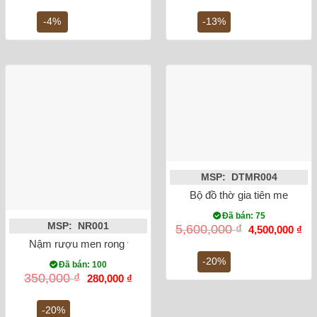
là:
tại
là:
tại
1,200,000 ₫.
là:
1,200,000 ₫.
là:
-4%
-13%
1,150,000 ₫.
1,0
MSP: DTMR004
Bộ đồ thờ gia tiên men rạn 
Đã bán: 75
MSP: NR001
Giá
Gi
5,600,000
₫
4,500,000
₫
gốc
hiệ
Nậm rượu men rong vẽ sen 15cm
là:
tại
5,600,000 ₫.
là:
-20%
Đã bán: 100
4,5
Giá
Giá
350,000
₫
280,000
₫
gốc
hiện
là:
tại
350,000 ₫.
là:
-20%