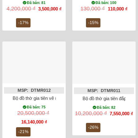
Đã bán: 81
Đã bán: 100
Giá
Giá
Giá
Giá
4,200,000
₫
130,000
₫
3,500,000
₫
110,000
₫
gốc
hiện
gốc
hiện
là:
tại
là:
tại
4,200,000 ₫.
là:
130,000 ₫.
là:
-17%
-15%
3,500,000 ₫.
110,0
MSP: DTMR012
MSP: DTMR011
Bộ đồ thờ gia tiên vẽ men lam rồng Bát Tràng
Bộ đồ thờ gia tiên đắp nổi 
Đã bán: 75
Đã bán: 82
Giá
Gi
20,500,000
₫
10,200,000
₫
7,550,000
₫
gốc
hi
Giá
Giá
là:
tại
16,140,000
₫
gốc
hiện
10,200,000 ₫.
là:
-26%
là:
tại
7,
-21%
20,500,000 ₫.
là: