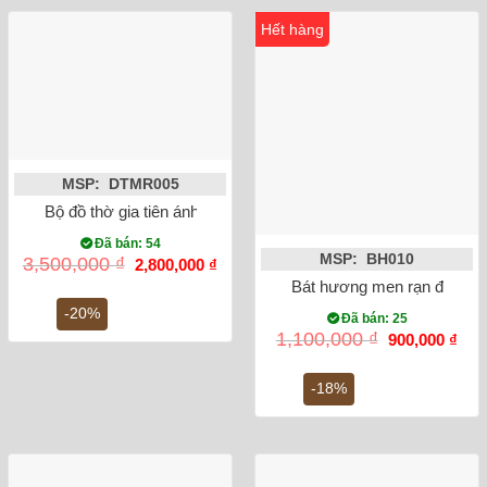
Hết hàng
MSP: DTMR005
Bộ đồ thờ gia tiên ánh vàng Bát Tràng
Đã bán: 54
MSP: BH010
Giá
Giá
3,500,000
₫
2,800,000
₫
gốc
hiện
Bát hương men rạn đắp nổi 
là:
tại
3,500,000 ₫.
là:
-20%
Đã bán: 25
2,800,000 ₫.
Giá
Giá
1,100,000
₫
900,000
₫
gốc
hiện
là:
tại
1,100,000 ₫.
là:
-18%
900,