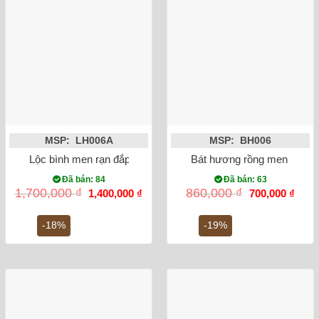
MSP: LH006A
MSP: BH006
Lộc bình men rạn đắp nổi sen 27cm
Bát hương rồng men lam vẽ
Đã bán: 84
Đã bán: 63
Giá
Giá
Giá
Giá
1,700,000
₫
860,000
₫
1,400,000
₫
700,000
₫
gốc
hiện
gốc
hiện
là:
tại
là:
tại
1,700,000 ₫.
là:
860,000 ₫.
là:
-18%
-19%
1,400,000 ₫.
700,0