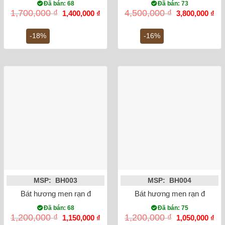
Đã bán: 68
Đã bán: 73
Giá
Giá
Giá
Gi
1,700,000
₫
4,500,000
₫
1,400,000
₫
3,800,000
₫
gốc
hiện
gốc
hiệ
là:
tại
là:
tại
1,700,000 ₫.
là:
4,500,000 ₫.
là:
-18%
-16%
1,400,000 ₫.
3,8
MSP: BH003
MSP: BH004
Bát hương men rạn đắp nổi sen phi 20
Bát hương men rạn đắp nổi 
Đã bán: 68
Đã bán: 75
Giá
Giá
Giá
Gi
1,200,000
₫
1,200,000
₫
1,150,000
₫
1,050,000
₫
gốc
hiện
gốc
hiệ