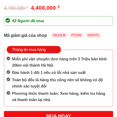
Giá
Giá
4,400,000
₫
4,700,000
₫
gốc
hiện
là:
tại
82 Người đã mua
4,700,000 ₫.
là:
4,400,000 ₫.
Mã giảm giá của shop
GD10LM
PT2GG
DH50TL
Thông tin mua hàng
Miễn phí vận chuyển đơn hàng trên 3 Triệu bán kính
20km nội thành Hà Nội
Bảo hành 1 đổi 1 nếu có lỗi nhà sản xuất
Toàn bộ đều là hàng thủ công nên sẽ không có độ
chính xác tuyệt đối
Phương thức thanh toán: Xem hàng, kiểm tra hàng
và thanh toán tại nhà
MUA NGAY