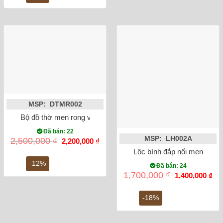
280,000 ₫.
MSP: DTMR002
Bộ đồ thờ men rong vẽ sen rồng Bát Tràng
Đã bán: 22
MSP: LH002A
Giá
Giá
2,500,000
₫
2,200,000
₫
gốc
hiện
Lộc bình đắp nổi men rạn 
là:
tại
2,500,000 ₫.
là:
-12%
Đã bán: 24
2,200,000 ₫.
Giá
Gi
1,700,000
₫
1,400,000
₫
gốc
hiệ
là:
tại
1,700,000 ₫.
là:
-18%
1,4