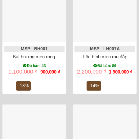
MSP: BH001
MSP: LH007A
Bát hương men rong vẽ rồng phi 20
Lộc bình men rạn đắp nổi 
Đã bán: 43
Đã bán: 86
Giá
Giá
Giá
Gi
1,100,000
₫
2,200,000
₫
900,000
₫
1,900,000
₫
gốc
hiện
gốc
hiệ
là:
tại
là:
tại
1,100,000 ₫.
là:
2,200,000 ₫.
là:
-18%
-14%
900,000 ₫.
1,9