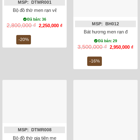
MSP: DTMR001
Bộ đồ thờ men rạn vẽ men lam cổ Bát Tràng
Đã bán: 36
MSP: BH012
Giá
Giá
2,800,000
₫
2,250,000
₫
gốc
hiện
Bát hương men rạn đắp nổi
là:
tại
2,800,000 ₫.
là:
-20%
Đã bán: 29
2,250,000 ₫.
Giá
Gi
3,500,000
₫
2,950,000
₫
gốc
hiệ
là:
tại
3,500,000 ₫.
là:
-16%
2,9
MSP: DTMR008
Bộ đồ thờ gia tiên men rong cổ đắp nổi Bát Tràng