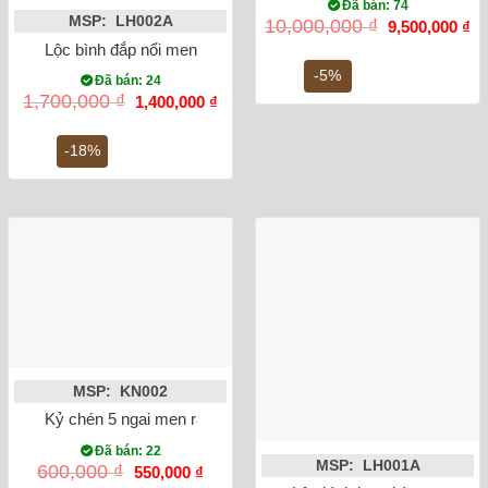
Đã bán: 74
MSP: LH002A
Giá
Gi
10,000,000
₫
9,500,000
₫
gốc
hi
Lộc bình đắp nổi men rạn rồng 27cm
là:
tại
10,000,000 ₫.
là:
-5%
Đã bán: 24
9,
Giá
Giá
1,700,000
₫
1,400,000
₫
gốc
hiện
là:
tại
1,700,000 ₫.
là:
-18%
1,400,000 ₫.
MSP: KN002
Kỷ chén 5 ngai men rạn đắp nổi sen
Đã bán: 22
MSP: LH001A
Giá
Giá
600,000
₫
550,000
₫
gốc
hiện