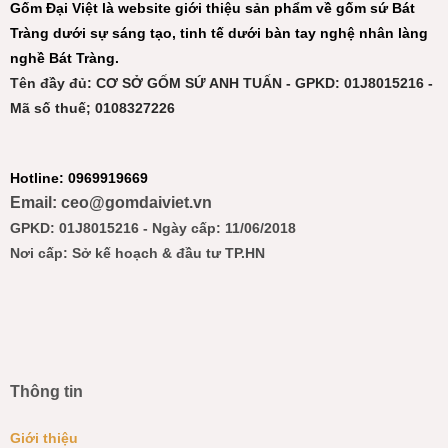
Gốm Đại Việt là website giới thiệu sản phẩm về gốm sứ Bát
Tràng dưới sự sáng tạo, tinh tế dưới bàn tay nghệ nhân làng
nghề Bát Tràng.
Tên đầy đủ: CƠ SỞ GỐM SỨ ANH TUẤN - GPKD: 01J8015216 -
Mã số thuế; 0108327226
Hotline: 0969919669
Email: ceo@gomdaiviet.vn
GPKD: 01J8015216 - Ngày cấp: 11/06/2018
Nơi cấp: Sở kế hoạch & đầu tư TP.HN
Thông tin
Giới thiệu