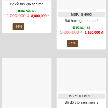
Bộ đồ thờ gia tiên men rong vẽ rồng Bát Tràng số 5
Đã bán: 63
MSP: BH003
Giá
Giá
12,000,000
₫
8,900,000
₫
gốc
hiện
Bát hương men rạn đắp nổi
là:
tại
12,000,000 ₫.
là:
-26%
Đã bán: 68
8,900,000 ₫.
Giá
Gi
1,200,000
₫
1,150,000
₫
gốc
hiệ
là:
tại
1,200,000 ₫.
là:
-4%
1,1
MSP: DTMR003
Bộ đồ thờ sen men rạn đắp 