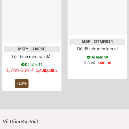
MSP: DTMR014
Bộ đồ thờ men lam vẽ nổi
MSP: LH005C
Lộc bình men rạn đắp nổi rồng miệng lượn 27cm
Đã bán: 50
Liên hệ
Giá cũ :
Đã bán: 79
Giá
Giá
1,700,000
₫
1,400,000
₫
gốc
hiện
là:
tại
1,700,000 ₫.
là:
-18%
1,400,000 ₫.
Về Gốm Đại Việt