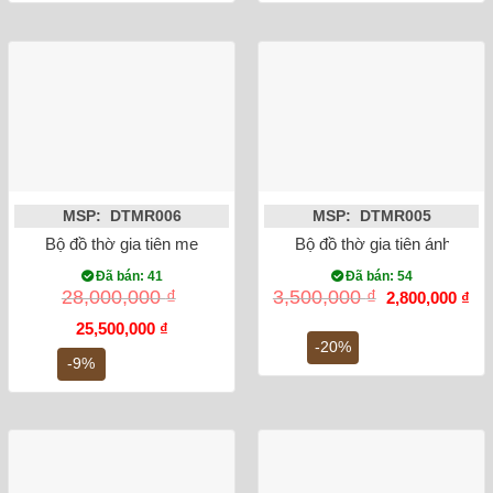
MSP: DTMR006
MSP: DTMR005
Bộ đồ thờ gia tiên men rạn đắp nổi Bát Tràng Số 2
Bộ đồ thờ gia tiên ánh vàng
Đã bán: 41
Đã bán: 54
Giá
Gi
28,000,000
₫
3,500,000
₫
2,800,000
₫
gốc
hiệ
Giá
Giá
là:
tại
25,500,000
₫
gốc
hiện
3,500,000 ₫.
là:
-20%
là:
tại
2,8
-9%
28,000,000 ₫.
là:
25,500,000 ₫.