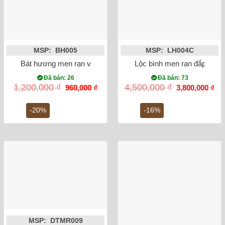
MSP: BH005
MSP: LH004C
Bát hương men rạn vẽ rồng lam cổ phi 20
Lộc bình men rạn đắp nổi 
Đã bán: 26
Đã bán: 73
Giá
Giá
Giá
Gi
1,200,000
₫
4,500,000
₫
960,000
₫
3,800,000
₫
gốc
hiện
gốc
hiệ
là:
tại
là:
tại
1,200,000 ₫.
là:
4,500,000 ₫.
là:
-20%
-16%
960,000 ₫.
3,8
MSP: DTMR009