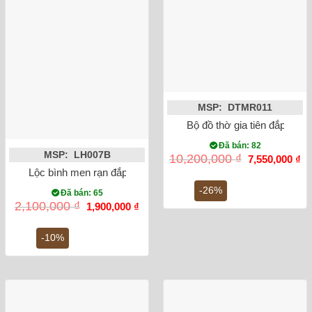
MSP: DTMR011
Bộ đồ thờ gia tiên đắp nổi 
Đã bán: 82
MSP: LH007B
Giá
Gi
10,200,000
₫
7,550,000
₫
gốc
hi
Lộc bình men rạn đắp nổi công đào miệng lượn 32cm
là:
tại
10,200,000 ₫.
là:
-26%
Đã bán: 65
7,
Giá
Giá
2,100,000
₫
1,900,000
₫
gốc
hiện
là:
tại
2,100,000 ₫.
là:
-10%
1,900,000 ₫.