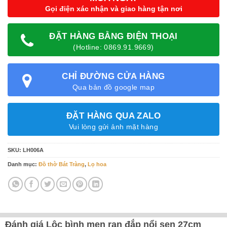
Gọi điện xác nhận và giao hàng tận nơi
ĐẶT HÀNG BẰNG ĐIỆN THOẠI
(Hotline: 0869.91.9669)
CHỈ ĐƯỜNG CỬA HÀNG
Qua bản đồ google map
ĐẶT HÀNG QUA ZALO
Vui lòng gửi ảnh mặt hàng
SKU:
LH006A
Danh mục:
Đồ thờ Bát Tràng
,
Lọ hoa
Đánh giá Lộc bình men rạn đắp nổi sen 27cm