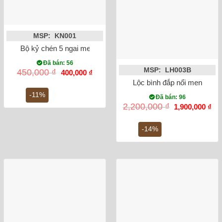
MSP: KN001
Bộ kỷ chén 5 ngai men rong vẽ sen
Đã bán: 56
MSP: LH003B
Giá
Giá
450,000
₫
400,000
₫
gốc
hiện
Lộc bình đắp nổi men rạn 
là:
tại
450,000 ₫.
là:
-11%
Đã bán: 96
400,000 ₫.
Giá
Gi
2,200,000
₫
1,900,000
₫
gốc
hiệ
là:
tại
2,200,000 ₫.
là:
-14%
1,9