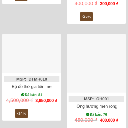
6,000,000 ₫.
Giá
Giá
400,000
₫
300,000
₫
gốc
hiện
là:
tại
400,000 ₫.
là:
-25%
300,0
MSP: DTMR010
Bộ đồ thờ gia tiên men lam ánh kim Bát Tràng
Đã bán: 81
MSP: OH001
Giá
Giá
4,500,000
₫
3,850,000
₫
gốc
hiện
Ống hương men rong vẽ s
là:
tại
4,500,000 ₫.
là:
-14%
Đã bán: 76
3,850,000 ₫.
Giá
Giá
450,000
₫
400,000
₫
gốc
hiện
là:
tại