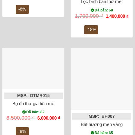
Lộc bình ban thờ men rong
là:
tại
600,000 ₫.
là:
-8%
Đã bán: 68
550,000 ₫.
Giá
Gi
1,700,000
₫
1,400,000
₫
gốc
hiệ
là:
tại
1,700,000 ₫.
là:
-18%
1,4
MSP: DTMR015
Bộ đồ thờ gia tiên men rong vẽ rồng Số 3
Đã bán: 82
MSP: BH007
Giá
Giá
6,500,000
₫
6,000,000
₫
gốc
hiện
Bát hương men vàng vẽ rồn
là:
tại
6,500,000 ₫.
là:
-8%
Đã bán: 65