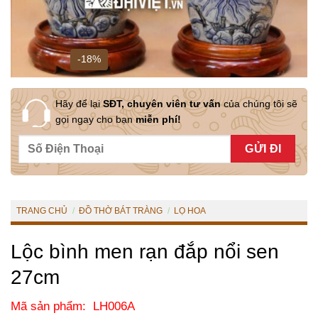
-18%
Hãy để lại
SĐT, chuyên viên tư vấn
của chúng tôi sẽ
gọi ngay cho bạn
miễn phí!
TRANG CHỦ
/
ĐỒ THỜ BÁT TRÀNG
/
LỌ HOA
Lộc bình men rạn đắp nổi sen
27cm
Mã sản phẩm: LH006A