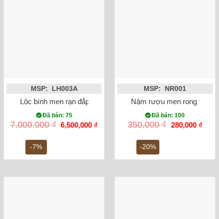
MSP: LH003A
MSP: NR001
Lộc bình men rạn đắp nổi rồng 60cm
Nậm rượu men rong vẽ se
Đã bán: 75
Đã bán: 100
Giá
Giá
Giá
Giá
7,000,000
₫
350,000
₫
6,500,000
₫
280,000
₫
gốc
hiện
gốc
hiện
là:
tại
là:
tại
7,000,000 ₫.
là:
350,000 ₫.
là:
-7%
-20%
6,500,000 ₫.
280,0