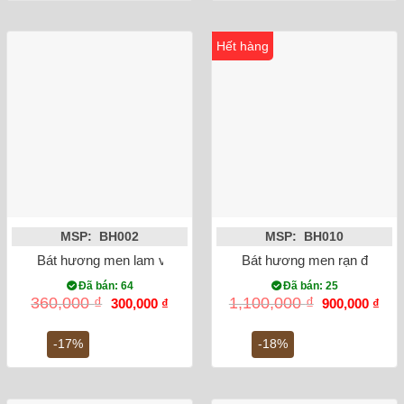
Hết hàng
MSP: BH002
MSP: BH010
Bát hương men lam vẽ rồng ánh kim phi 20
Bát hương men rạn đắp nổi 
Đã bán: 64
Đã bán: 25
Giá
Giá
Giá
Giá
360,000
₫
1,100,000
₫
300,000
₫
900,000
₫
gốc
hiện
gốc
hiện
là:
tại
là:
tại
360,000 ₫.
là:
1,100,000 ₫.
là:
-17%
-18%
300,000 ₫.
900,