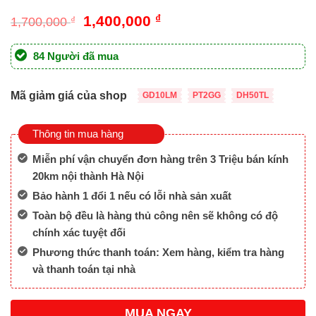
Giá
Giá
1,400,000
₫
1,700,000
₫
gốc
hiện
là:
tại
84 Người đã mua
1,700,000 ₫.
là:
1,400,000 ₫.
Mã giảm giá của shop
GD10LM
PT2GG
DH50TL
Thông tin mua hàng
Miễn phí vận chuyển đơn hàng trên 3 Triệu bán kính
20km nội thành Hà Nội
Bảo hành 1 đổi 1 nếu có lỗi nhà sản xuất
Toàn bộ đều là hàng thủ công nên sẽ không có độ
chính xác tuyệt đối
Phương thức thanh toán: Xem hàng, kiểm tra hàng
và thanh toán tại nhà
MUA NGAY