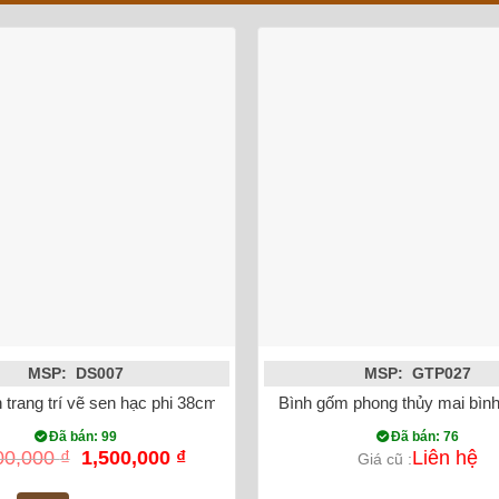
MSP: DS007
MSP: GTP027
u đỏ
 trang trí vẽ sen hạc phi 38cm
Bình gốm phong thủy mai bìn
Đã bán: 99
Đã bán: 76
Giá
Giá
00,000
₫
1,500,000
₫
Liên hệ
Giá cũ :
gốc
hiện
là:
tại