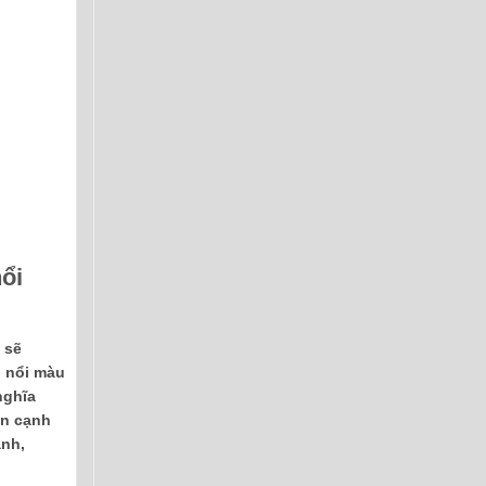
ổi
 sẽ
p nổi màu
nghĩa
ên cạnh
anh,