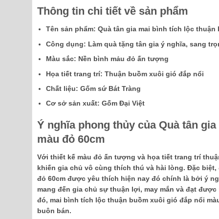
Thông tin chi tiết về sản phẩm
Tên sản phẩm: Quà tân gia mai bình tích lộc thuậ
Công dụng: Làm quà tặng tân gia ý nghĩa, sang tr
Màu sắc: Nền bình mảu đỏ ấn tượng
Họa tiết trang trí: Thuận buồm xuôi gió đắp nổi
Chất liệu: Gốm sứ Bát Tràng
Cơ sở sản xuất: Gốm Đại Việt
Ý nghĩa phong thủy của Quà tân gia 
màu đỏ 60cm
Với thiết kế màu đỏ ấn tượng và họa tiết trang trí th
khiến gia chủ vô cùng thích thú và hài lòng. Đặc biệt
đỏ 60cm được yêu thích hiện nay đó chính là bởi ý n
mang đến gia chủ sự thuận lợi, may mắn và đạt được
đó, mai bình tích lộc thuận buồm xuôi gió đắp nổi mà
buôn bán.