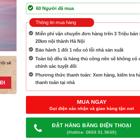
60 Người đã mua
Thông tin mua hàng
Miễn phí vận chuyển đơn hàng trên 3 Triệu bán 
20km nội thành Hà Nội
Bảo hành 1 đổi 1 nếu có lỗi nhà sản xuất
Toàn bộ đều là hàng thủ công nên sẽ không có 
tôi sẽ
chính xác tuyệt đối
Phương thức thanh toán: Xem hàng, kiểm tra h
thanh toán tại nhà
MUA NGAY
Gọi điện xác nhận và giao hàng tận nơi
ĐẶT HÀNG BẰNG ĐIỆN THOẠI
(Hotline: 0869.91.9669)