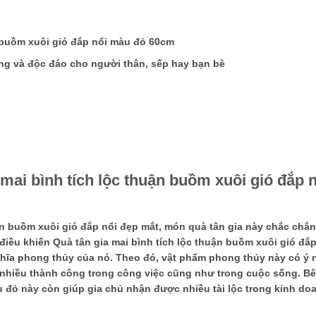
n buồm xuôi gió đắp nổi màu đỏ 60cm
ọng và độc đáo cho người thân, sếp hay bạn bè
mai bình tích lộc thuận buồm xuôi gió đắp n
uận buồm xuôi gió đắp nổi đẹp mắt, món quà tân gia này chắc chắn
, điều khiến Quà tân gia mai bình tích lộc thuận buồm xuôi gió đắ
ghĩa phong thủy của nó. Theo đó, vật phẩm phong thủy này có ý 
 nhiều thành công trong công việc cũng như trong cuộc sống. B
u đỏ này còn giúp gia chủ nhận được nhiều tài lộc trong kinh do