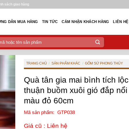
nh sách giao hàng
NG DẪN MUA HÀNG
TIN TỨC
CẢM NHẬN KHÁCH HÀNG
LIÊN HỆ
TRANG CHỦ
/
SẢN PHẨM KHÁC
/
GỐM SỨ PHONG THỦY
Quà tân gia mai bình tích lộc
thuận buồm xuôi gió đắp nổi
màu đỏ 60cm
Mã sản phẩm: GTP038
Giá cũ :
Liên hệ