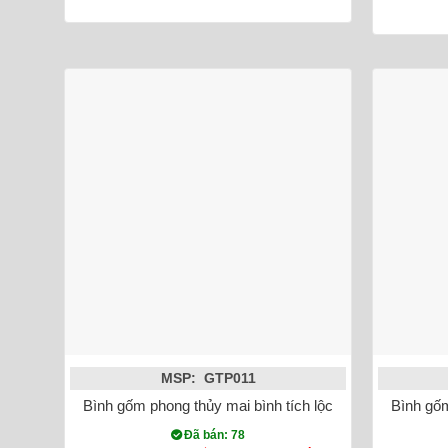
MSP: GTP011
Bình gốm phong thủy mai bình tích lộc chim công vẽ v
Bình gốm
Đã bán: 78