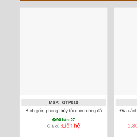
MSP: GTP010
Bình gốm phong thủy tỏi chim công đắp nổi vẽ vàng mà
Đĩa cảnh
Đã bán: 27
Liên hệ
1,8
Giá cũ :