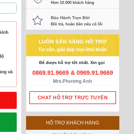
Hơn 10.000 khách hàng
Bảo Hành Trọn Đời
Đổi trả, hoàn tiền nếu có lỗi
kính
LUÔN SẴN SÀNG HỖ TRỢ
Tư vấn, giải đáp mọi khó khăn
độ
Để được hỗ trợ tốt nhất. Xin gọi
àng và
0869.91.9669 & 0969.91.9669
Mrs.Phương Anh
CHAT HỖ TRỢ TRỰC TUYẾN
HỖ TRỢ KHÁCH HÀNG