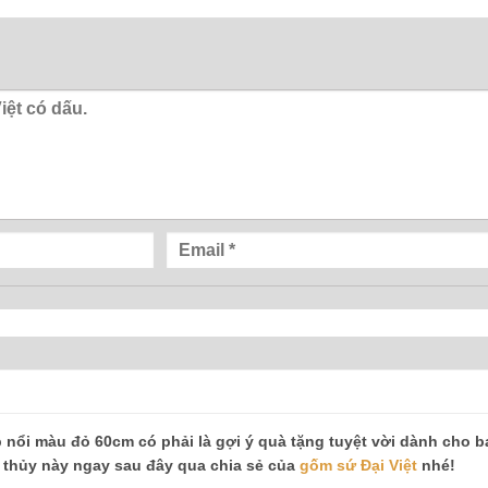
p nổi màu đỏ 60cm có phải là gợi ý quà tặng tuyệt vời dành cho 
thủy này ngay sau đây qua chia sẻ của
gốm sứ Đại Việt
nhé!