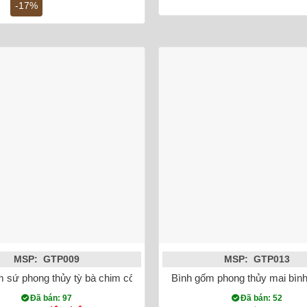
-17%
1,800,000 ₫.
là:
1,500,000 ₫.
MSP: GTP009
MSP: GTP013
àng màu đỏ
 sứ phong thủy tỳ bà chim công đắp nổi màu đỏ
Bình gốm phong thủy mai bình
Đã bán: 97
Đã bán: 52