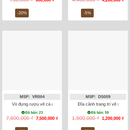
gốc
hiện
gốc
hiệ
là:
tại
là:
tại
750,000 ₫.
là:
4,400,000 ₫.
là:
-20%
-5%
600,000 ₫.
4,2
MSP: VR004
MSP: DS009
Vò đựng rượu vẽ cá chép hóa rồng
Đĩa cảnh trang trí vẽ sen c
Đã bán: 23
Đã bán: 59
Giá
Giá
Giá
Gi
7,600,000
₫
1,500,000
₫
7,500,000
₫
1,200,000
₫
gốc
hiện
gốc
hiệ
là:
tại
là:
tại