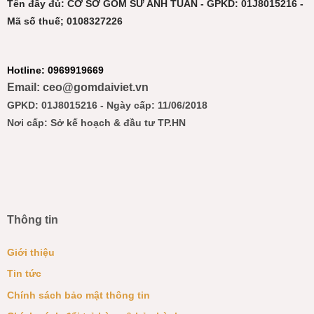
Tên đầy đủ: CƠ SỞ GỐM SỨ ANH TUẤN - GPKD: 01J8015216 -
Mã số thuế; 0108327226
Hotline: 0969919669
Email: ceo@gomdaiviet.vn
GPKD: 01J8015216 - Ngày cấp: 11/06/2018
Nơi cấp: Sở kế hoạch & đầu tư TP.HN
Thông tin
Giới thiệu
Tin tức
Chính sách bảo mật thông tin