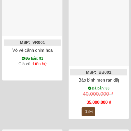
MSP: VR001
Vò vẽ cảnh chim hoa
Đã bán: 91
Liên hệ
Giá cũ :
MSP: BB001
Bảo bình men rạn đắp nổi c
Đã bán: 83
40,000,000
₫
Giá
Giá
35,000,000
₫
gốc
hiện
là:
tại
-13%
40,000,000 ₫.
là:
35,000,000