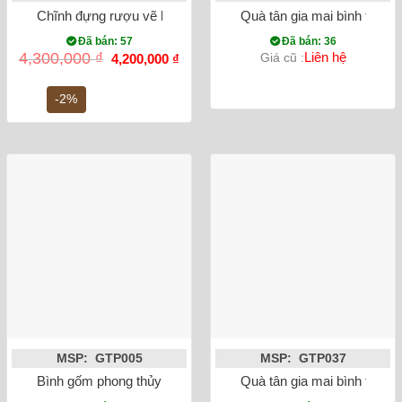
Chĩnh đựng rượu vẽ bách hạc
Quà tân gia mai bình tích 
Đã bán: 57
Đã bán: 36
Giá
Giá
4,300,000
₫
Liên hệ
Giá cũ :
4,200,000
₫
gốc
hiện
là:
tại
4,300,000 ₫.
là:
-2%
4,200,000 ₫.
MSP: GTP005
MSP: GTP037
Bình gốm phong thủy tỏi công đào đắp nổi dát vàng 52cm
Quà tân gia mai bình tích