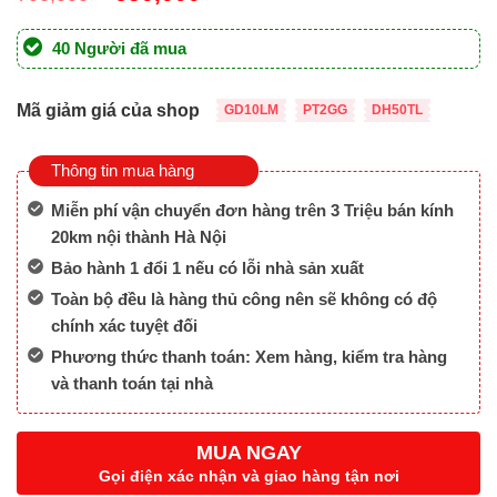
gốc
hiện
là:
tại
40 Người đã mua
700,000 ₫.
là:
650,000 ₫.
Mã giảm giá của shop
GD10LM
PT2GG
DH50TL
Thông tin mua hàng
Miễn phí vận chuyển đơn hàng trên 3 Triệu bán kính
20km nội thành Hà Nội
Bảo hành 1 đổi 1 nếu có lỗi nhà sản xuất
Toàn bộ đều là hàng thủ công nên sẽ không có độ
chính xác tuyệt đối
Phương thức thanh toán: Xem hàng, kiểm tra hàng
và thanh toán tại nhà
MUA NGAY
Gọi điện xác nhận và giao hàng tận nơi