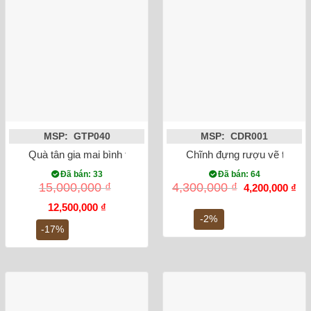
MSP: GTP040
MSP: CDR001
Quà tân gia mai bình tích lộc công danh phú quý dát vàng me
Chĩnh đựng rượu vẽ tứ cả
Đã bán: 33
Đã bán: 64
Giá
Gi
15,000,000
₫
4,300,000
₫
4,200,000
₫
gốc
hiệ
Giá
Giá
là:
tại
12,500,000
₫
gốc
hiện
4,300,000 ₫.
là:
-2%
là:
tại
4,2
-17%
15,000,000 ₫.
là:
12,500,000 ₫.