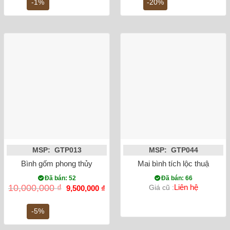
7,600,000 ₫.
là:
1,500,000 ₫.
là:
-1%
-20%
7,500,000 ₫.
1,2
MSP: GTP013
MSP: GTP044
Bình gốm phong thủy mai bình tích lộc công đào vẽ vàng nổi 
Mai bình tích lộc thuận bu
Đã bán: 52
Đã bán: 66
Giá
Giá
10,000,000
₫
Liên hệ
Giá cũ :
9,500,000
₫
gốc
hiện
là:
tại
10,000,000 ₫.
là:
-5%
9,500,000 ₫.