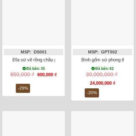
MSP: DS001
MSP: GPT002
Đĩa sứ vẽ rồng chầu phi 36
Bình gốm sứ phong thủy T
Đã bán: 35
Đã bán: 62
Giá
Giá
850,000
₫
30,000,000
₫
600,000
₫
gốc
hiện
là:
tại
Giá
Giá
24,000,000
₫
850,000 ₫.
là:
gốc
hiện
-29%
600,000 ₫.
là:
tại
-20%
30,000,000 ₫.
là:
24,000,000