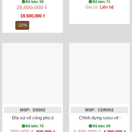
Đã bán: 59
Đã bán: 71
25,000,000
₫
Liên hệ
Giá cũ :
Giá
Giá
19,500,000
₫
gốc
hiện
là:
tại
-22%
25,000,000 ₫.
là:
19,500,000 ₫.
MSP: DS002
MSP: CDR002
Đĩa sứ vẽ công phù dung
Chĩnh đựng rượu vẽ văn v
Đã bán: 70
Đã bán: 66
Giá
Giá
Giá
Gi
750,000
₫
4,400,000
₫
600,000
₫
4,200,000
₫