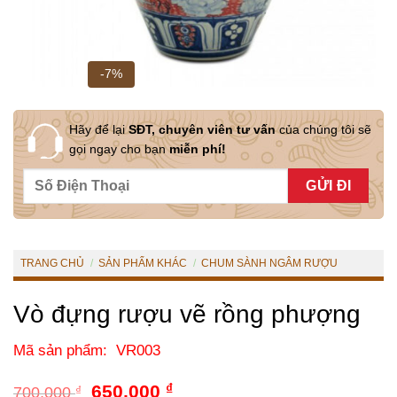
-7%
Hãy để lại
SĐT, chuyên viên tư vấn
của chúng tôi sẽ
gọi ngay cho bạn
miễn phí!
TRANG CHỦ
/
SẢN PHẨM KHÁC
/
CHUM SÀNH NGÂM RƯỢU
Vò đựng rượu vẽ rồng phượng
Mã sản phẩm: VR003
Giá
Giá
650,000
₫
700,000
₫