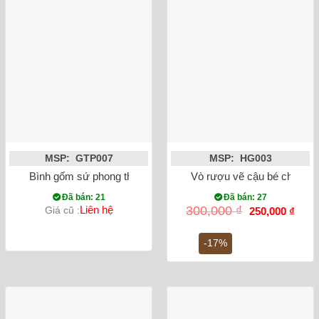
MSP: GTP007
MSP: HG003
Bình gốm sứ phong thủy tỏi chim công đắp nổi màu đen
Vò rượu vẽ cậu bé chăn tr
Đã bán: 21
Đã bán: 27
Giá
Giá
Liên hệ
300,000
₫
Giá cũ :
250,000
₫
gốc
hiện
là:
tại
300,000 ₫.
là:
-17%
250,0