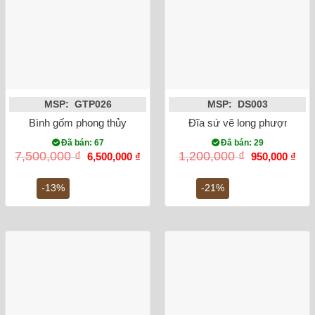
MSP: GTP026
MSP: DS003
Bình gốm phong thủy mai bình chim công đắp nổi màu xanh 
Đĩa sứ vẽ long phượng su
Đã bán: 67
Đã bán: 29
Giá
Giá
Giá
Giá
7,500,000
₫
1,200,000
₫
6,500,000
₫
950,000
₫
gốc
hiện
gốc
hiện
là:
tại
là:
tại
7,500,000 ₫.
là:
1,200,000 ₫.
là:
-13%
-21%
6,500,000 ₫.
950,