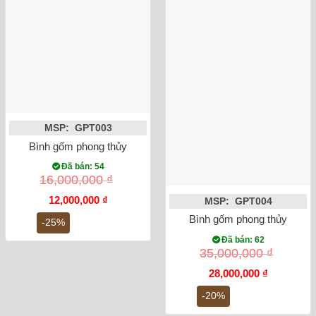
MSP: GPT003
Bình gốm phong thủy tỏi công đào đắp nổi men rạn dát vàng 
Đã bán: 54
16,000,000
₫
Giá
Giá
12,000,000
₫
MSP: GPT004
gốc
hiện
Bình gốm phong thủy tỏi ca
là:
tại
-25%
16,000,000 ₫.
là:
Đã bán: 62
12,000,000 ₫.
35,000,000
₫
Giá
Giá
28,000,000
₫
gốc
hiện
là:
tại
-20%
35,000,000 ₫.
là:
28,000,000