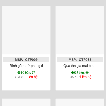
MSP: GTP009
MSP: GTP033
Bình gốm sứ phong thủy tỳ bà chim công đắp nổi màu đỏ
Quà tân gia mai bình tích 
Đã bán: 97
Đã bán: 99
Liên hệ
Liên hệ
Giá cũ :
Giá cũ :