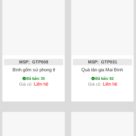
MSP: GTP008
MSP: GTP031
Bình gốm sứ phong thủy tỏi chim công đắp nổi màu đỏ
Quà tân gia Mai Bình tích 
Đã bán: 35
Đã bán: 82
Liên hệ
Liên hệ
Giá cũ :
Giá cũ :