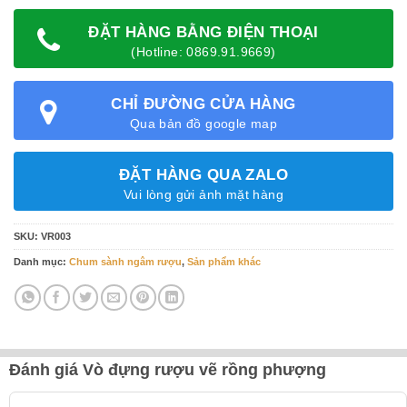
ĐẶT HÀNG BẰNG ĐIỆN THOẠI
(Hotline: 0869.91.9669)
CHỈ ĐƯỜNG CỬA HÀNG
Qua bản đồ google map
ĐẶT HÀNG QUA ZALO
Vui lòng gửi ảnh mặt hàng
SKU:
VR003
Danh mục:
Chum sành ngâm rượu
,
Sản phẩm khác
Đánh giá Vò đựng rượu vẽ rồng phượng