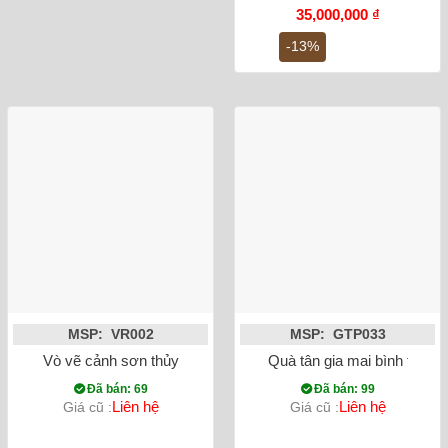
Giá
Giá
35,000,000
₫
gốc
hiện
là:
tại
-13%
40,000,000 ₫.
là:
35,000,000
MSP: VR002
MSP: GTP033
Vò vẽ cảnh sơn thủy
Quà tân gia mai bình tích 
Đã bán: 69
Đã bán: 99
Liên hệ
Liên hệ
Giá cũ :
Giá cũ :