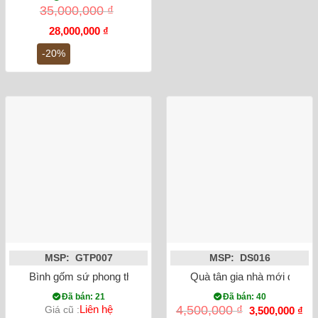
35,000,000
₫
Giá
Giá
28,000,000
₫
gốc
hiện
là:
tại
-20%
35,000,000 ₫.
là:
28,000,000 ₫.
MSP: GTP007
MSP: DS016
Bình gốm sứ phong thủy tỏi chim công đắp nổi màu đen
Quà tân gia nhà mới đĩa c
Đã bán: 21
Đã bán: 40
Giá
Gi
Liên hệ
4,500,000
₫
Giá cũ :
3,500,000
₫