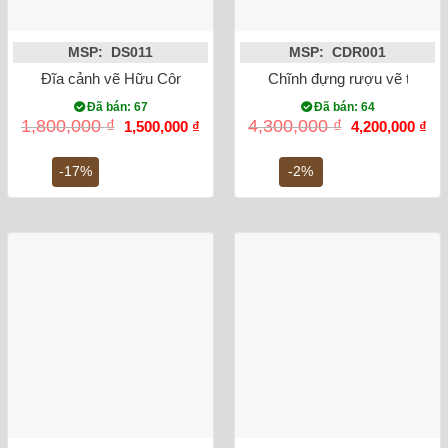
MSP: DS011
MSP: CDR001
Đĩa cảnh vẽ Hữu Công Tùng phi 38cm
Chĩnh đựng rượu vẽ tứ cả
Đã bán: 67
Đã bán: 64
Giá
Giá
Giá
Gi
1,800,000
₫
4,300,000
₫
1,500,000
₫
4,200,000
₫
gốc
hiện
gốc
hiệ
là:
tại
là:
tại
1,800,000 ₫.
là:
4,300,000 ₫.
là:
-17%
-2%
1,500,000 ₫.
4,2