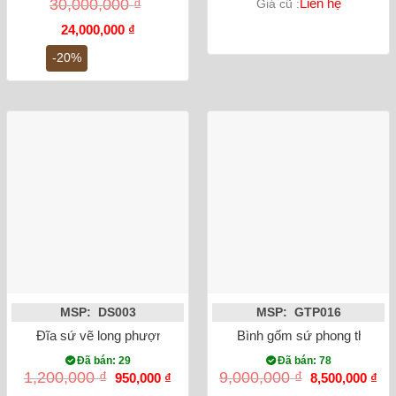
30,000,000
₫
Liên hệ
Giá cũ :
Giá
Giá
24,000,000
₫
gốc
hiện
là:
tại
-20%
30,000,000 ₫.
là:
24,000,000 ₫.
MSP: DS003
MSP: GTP016
Đĩa sứ vẽ long phượng sum vầy
Bình gốm sứ phong thủy tỏ
Đã bán: 29
Đã bán: 78
Giá
Giá
Giá
Gi
1,200,000
₫
9,000,000
₫
950,000
₫
8,500,000
₫
gốc
hiện
gốc
hiệ