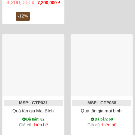
Giá
Giá
8,200,000
₫
7,200,000
₫
gốc
hiện
là:
tại
8,200,000 ₫.
là:
-12%
7,200,000 ₫.
MSP: GTP031
MSP: GTP038
Quà tân gia Mai Bình tích lộc thuận buồm xuôi gió dát vàng l
Quà tân gia mai bình tích 
Đã bán: 82
Đã bán: 60
Liên hệ
Liên hệ
Giá cũ :
Giá cũ :