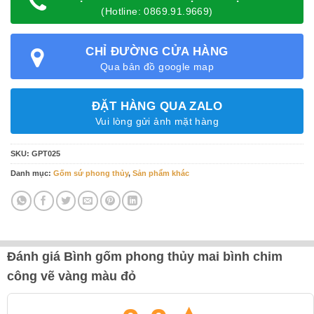
(Hotline: 0869.91.9669)
CHỈ ĐƯỜNG CỬA HÀNG
Qua bản đồ google map
ĐẶT HÀNG QUA ZALO
Vui lòng gửi ảnh mặt hàng
SKU:
GPT025
Danh mục:
Gốm sứ phong thủy
,
Sản phẩm khác
Đánh giá Bình gốm phong thủy mai bình chim
công vẽ vàng màu đỏ