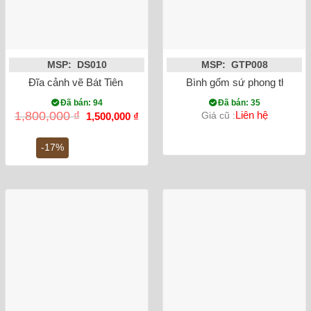
MSP: DS010
MSP: GTP008
Đĩa cảnh vẽ Bát Tiên Quá Hải phi 38cm
Bình gốm sứ phong thủy tỏ
Đã bán: 94
Đã bán: 35
Giá
Giá
1,800,000
₫
Liên hệ
Giá cũ :
1,500,000
₫
gốc
hiện
là:
tại
1,800,000 ₫.
là:
-17%
1,500,000 ₫.