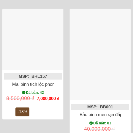
MSP: BHL157
Mai bình tích lộc phong thủy nhị cảnh màu vàng đắp nổi 60cm
Đã bán: 42
Giá
Giá
8,500,000
₫
7,000,000
₫
gốc
hiện
là:
tại
MSP: BB001
8,500,000 ₫.
là:
-18%
Bảo bình men rạn đắp nổi c
7,000,000 ₫.
Đã bán: 83
40,000,000
₫