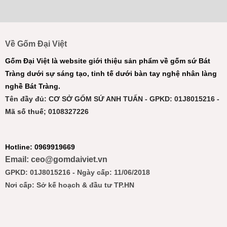
Về Gốm Đại Việt
Gốm Đại Việt là website giới thiệu sản phẩm về gốm sứ Bát
Tràng dưới sự sáng tạo, tinh tế dưới bàn tay nghệ nhân làng
nghề Bát Tràng.
Tên đầy đủ: CƠ SỞ GỐM SỨ ANH TUẤN - GPKD: 01J8015216 -
Mã số thuế; 0108327226
Hotline: 0969919669
Email: ceo@gomdaiviet.vn
GPKD: 01J8015216 - Ngày cấp: 11/06/2018
Nơi cấp: Sở kế hoạch & đầu tư TP.HN