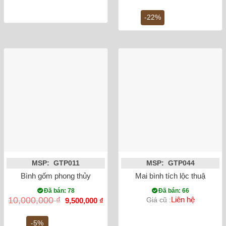
gốc
hiệ
là:
tại
4,500,000 ₫.
là:
-22%
3,5
MSP: GTP011
MSP: GTP044
Bình gốm phong thủy mai bình tích lộc chim công vẽ vàng mà
Mai bình tích lộc thuận bu
Đã bán: 78
Đã bán: 66
Giá
Giá
10,000,000
₫
Liên hệ
Giá cũ :
9,500,000
₫
gốc
hiện
là:
tại
10,000,000 ₫.
là:
-5%