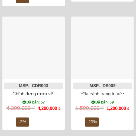
9,500,000 ₫.
MSP: CDR003
MSP: DS009
Chĩnh đựng rượu vẽ bách hạc
Đĩa cảnh trang trí vẽ sen c
Đã bán: 57
Đã bán: 59
Giá
Giá
Giá
Gi
4,300,000
₫
1,500,000
₫
4,200,000
₫
1,200,000
₫
gốc
hiện
gốc
hiệ
là:
tại
là:
tại
4,300,000 ₫.
là:
1,500,000 ₫.
là:
-2%
-20%
4,200,000 ₫.
1,2