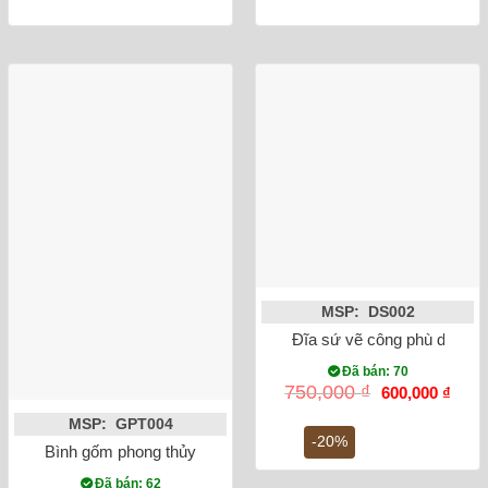
MSP: DS002
Đĩa sứ vẽ công phù dung
Đã bán: 70
Giá
Giá
750,000
₫
600,000
₫
gốc
hiện
là:
tại
MSP: GPT004
750,000 ₫.
là:
-20%
Bình gốm phong thủy tỏi cao công đào đắp nổi men rạn dát và
600,0
Đã bán: 62