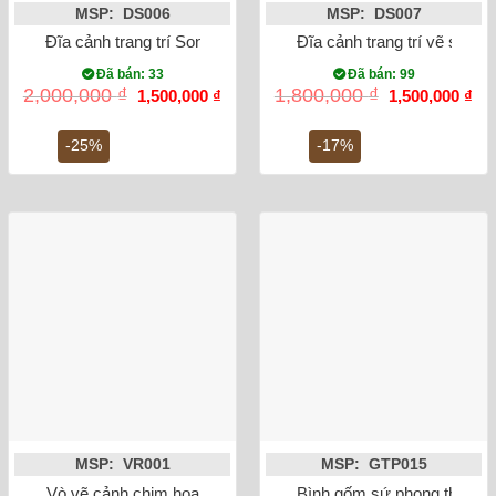
MSP: DS006
MSP: DS007
Đĩa cảnh trang trí Song Long phi 38cm
Đĩa cảnh trang trí vẽ sen h
Đã bán: 33
Đã bán: 99
Giá
Giá
Giá
Gi
2,000,000
₫
1,800,000
₫
1,500,000
₫
1,500,000
₫
gốc
hiện
gốc
hiệ
là:
tại
là:
tại
2,000,000 ₫.
là:
1,800,000 ₫.
là:
-25%
-17%
1,500,000 ₫.
1,5
MSP: VR001
MSP: GTP015
Vò vẽ cảnh chim hoa
Bình gốm sứ phong thủy tỏ