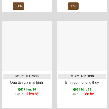
là:
tại
là:
tại
1,200,000 ₫.
là:
9,000,000 ₫.
là:
-21%
-6%
950,000 ₫.
8,5
MSP: GTP036
MSP: GPT030
Quà tân gia mai bình tích lộc thuận buồm xuôi gió đắp nổi xa
Bình gốm phong thủy mai bì
Đã bán: 36
Đã bán: 71
Liên hệ
Liên hệ
Giá cũ :
Giá cũ :