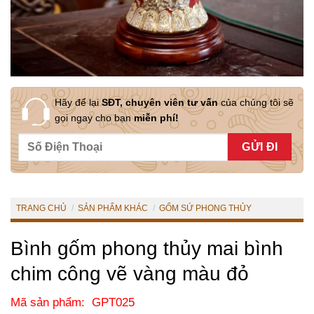
Hãy để lại
SĐT, chuyên viên tư vấn
của chúng tôi sẽ
gọi ngay cho bạn
miễn phí!
TRANG CHỦ
/
SẢN PHẨM KHÁC
/
GỐM SỨ PHONG THỦY
Bình gốm phong thủy mai bình
chim công vẽ vàng màu đỏ
Mã sản phẩm: GPT025