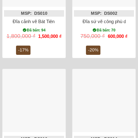
MSP: DS010
MSP: DS002
Đĩa cảnh vẽ Bát Tiên Quá Hải phi 38cm
Đĩa sứ vẽ công phù dung
Đã bán: 94
Đã bán: 70
Giá
Giá
Giá
Giá
1,800,000
₫
750,000
₫
1,500,000
₫
600,000
₫
gốc
hiện
gốc
hiện
là:
tại
là:
tại
1,800,000 ₫.
là:
750,000 ₫.
là:
-17%
-20%
1,500,000 ₫.
600,0