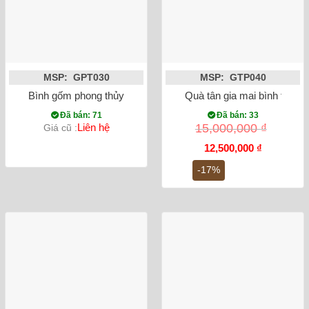
MSP: GPT030
MSP: GTP040
Bình gốm phong thủy mai bình tích lộc đắp nổi xanh lam 52cm
Quà tân gia mai bình tích 
Đã bán: 71
Đã bán: 33
Liên hệ
15,000,000
₫
Giá cũ :
Giá
Giá
12,500,000
₫
gốc
hiện
là:
tại
-17%
15,000,000 ₫.
là:
12,500,000