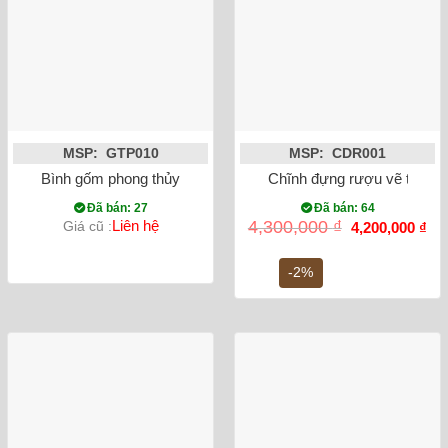
MSP: GTP010
MSP: CDR001
Bình gốm phong thủy tỏi chim công đắp nổi vẽ vàng màu đỏ
Chĩnh đựng rượu vẽ tứ cả
Đã bán: 27
Đã bán: 64
Giá
Gi
Liên hệ
4,300,000
₫
Giá cũ :
4,200,000
₫
gốc
hiệ
là:
tại
4,300,000 ₫.
là:
-2%
4,2