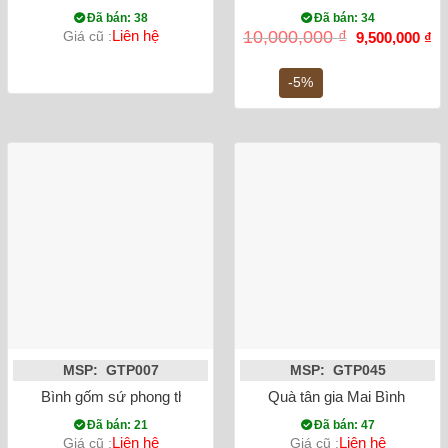
Đã bán: 38
Đã bán: 34
Giá
Gi
Liên hệ
10,000,000
₫
Giá cũ :
9,500,000
₫
gốc
hi
là:
tại
10,000,000 ₫.
là:
-5%
9,
MSP: GTP007
MSP: GTP045
Bình gốm sứ phong thủy tỏi chim công đắp nổi màu đen
Quà tân gia Mai Bình tích 
Đã bán: 21
Đã bán: 47
Liên hệ
Liên hệ
Giá cũ :
Giá cũ :