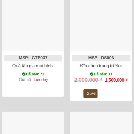
MSP: GTP037
MSP: DS006
Quà tân gia mai bình tích lộc công danh phú quý vẽ vàng mà
Đĩa cảnh trang trí Song Lo
Đã bán: 71
Đã bán: 33
Giá
Gi
Liên hệ
2,000,000
₫
Giá cũ :
1,500,000
₫
gốc
hiệ
là:
tại
2,000,000 ₫.
là:
-25%
1,5