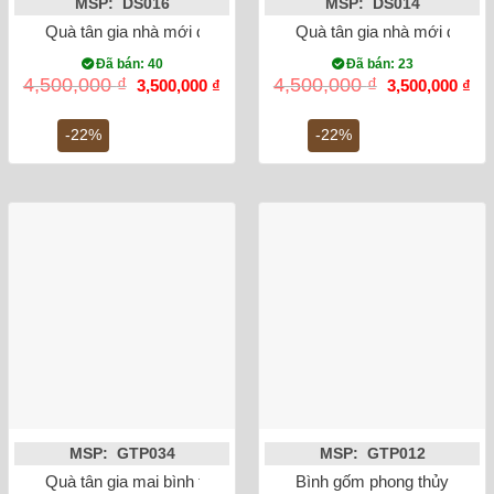
MSP: DS016
MSP: DS014
Quà tân gia nhà mới đĩa cảnh phượng hoàng dát vàng men ng
Quà tân gia nhà mới đĩa cả
Đã bán: 40
Đã bán: 23
Giá
Giá
Giá
Gi
4,500,000
₫
4,500,000
₫
3,500,000
₫
3,500,000
₫
gốc
hiện
gốc
hiệ
là:
tại
là:
tại
4,500,000 ₫.
là:
4,500,000 ₫.
là:
-22%
-22%
3,500,000 ₫.
3,5
MSP: GTP034
MSP: GTP012
Quà tân gia mai bình tích lộc mã đáo thành công dát vàng mà
Bình gốm phong thủy mai b