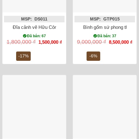
MSP: DS011
MSP: GTP015
Đĩa cảnh vẽ Hữu Công Tùng phi 38cm
Bình gốm sứ phong thủy tỏ
Đã bán: 67
Đã bán: 37
Giá
Giá
Giá
Gi
1,800,000
₫
9,000,000
₫
1,500,000
₫
8,500,000
₫
gốc
hiện
gốc
hiệ
là:
tại
là:
tại
1,800,000 ₫.
là:
9,000,000 ₫.
là:
-17%
-6%
1,500,000 ₫.
8,5