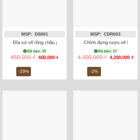
MSP: DS001
MSP: CDR003
Đĩa sứ vẽ rồng chầu phi 36
Chĩnh đựng rượu vẽ bách 
Đã bán: 35
Đã bán: 57
Giá
Giá
Giá
Gi
850,000
₫
4,300,000
₫
600,000
₫
4,200,000
₫
gốc
hiện
gốc
hiệ
là:
tại
là:
tại
850,000 ₫.
là:
4,300,000 ₫.
là:
-29%
-2%
600,000 ₫.
4,2