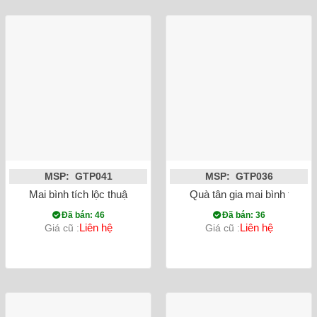
MSP: GTP041
MSP: GTP036
Mai bình tích lộc thuận buồm xuôi gió nền trắng màu đỏ vẽ v
Quà tân gia mai bình tích 
Đã bán: 46
Đã bán: 36
Liên hệ
Liên hệ
Giá cũ :
Giá cũ :