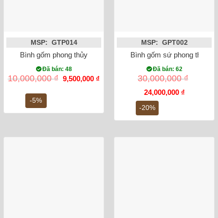
MSP: GTP014
MSP: GPT002
Bình gốm phong thủy mai bình tích lộc phượng vẽ vàng màu 
Bình gốm sứ phong thủy T
Đã bán: 48
Đã bán: 62
Giá
Giá
10,000,000
₫
30,000,000
₫
9,500,000
₫
gốc
hiện
là:
tại
Giá
Giá
24,000,000
₫
10,000,000 ₫.
là:
gốc
hiện
-5%
9,500,000 ₫.
là:
tại
-20%
30,000,000 ₫.
là:
24,000,000