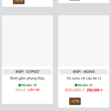
-22%
25,000,000 ₫.
là:
19,500,000 ₫.
MSP: GTP027
MSP: HG003
Bình gốm phong thủy mai bình chim công vẽ vàng màu vàng
Vò rượu vẽ cậu bé chăn tr
Đã bán: 76
Đã bán: 27
Giá
Giá
Liên hệ
300,000
₫
Giá cũ :
250,000
₫
gốc
hiện
là:
tại
300,000 ₫.
là:
-17%
250,0