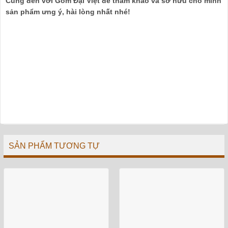
Cùng đến với Gốm Đại Việt để tham khảo và sở hữu cho mình
sản phẩm ưng ý, hài lòng nhất nhé!
SẢN PHẨM TƯƠNG TỰ