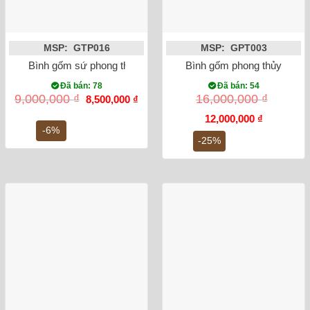
MSP: GTP016
MSP: GPT003
Bình gốm sứ phong thủy tỏi chim công vẽ vàng đắp nổi màu đ
Bình gốm phong thủy tỏi c
Đã bán: 78
Đã bán: 54
Giá
Giá
9,000,000
₫
16,000,000
₫
8,500,000
₫
gốc
hiện
là:
tại
Giá
Giá
12,000,000
₫
9,000,000 ₫.
là:
gốc
hiện
-6%
8,500,000 ₫.
là:
tại
-25%
16,000,000 ₫.
là:
12,000,000