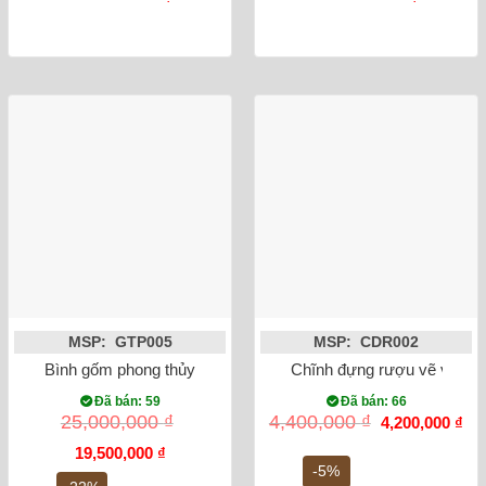
MSP: GTP005
MSP: CDR002
Bình gốm phong thủy tỏi công đào đắp nổi dát vàng 52cm
Chĩnh đựng rượu vẽ văn v
Đã bán: 59
Đã bán: 66
Giá
Gi
25,000,000
₫
4,400,000
₫
4,200,000
₫
gốc
hiệ
Giá
Giá
là:
tại
19,500,000
₫
gốc
hiện
4,400,000 ₫.
là:
-5%
là:
tại
4,2