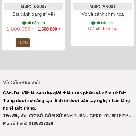
MSP: DS007
MSP: VR001
Đĩa cảnh trang trí vẽ sen hạc phi 38cm
Vò vẽ cảnh chim hoa
Đã bán: 99
Đã bán: 91
Giá
Giá
1,800,000
₫
Liên hệ
Giá cũ :
1,500,000
₫
gốc
hiện
là:
tại
1,800,000 ₫.
là:
-17%
1,500,000 ₫.
Về Gốm Đại Việt
Gốm Đại Việt là website giới thiệu sản phẩm về gốm sứ Bát
Tràng dưới sự sáng tạo, tinh tế dưới bàn tay nghệ nhân làng
nghề Bát Tràng.
Tên đầy đủ: CƠ SỞ GỐM SỨ ANH TUẤN - GPKD: 01J8015216 -
Mã số thuế; 0108327226