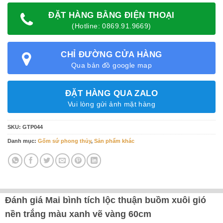
ĐẶT HÀNG BẰNG ĐIỆN THOẠI
(Hotline: 0869.91.9669)
CHỈ ĐƯỜNG CỬA HÀNG
Qua bản đồ google map
ĐẶT HÀNG QUA ZALO
Vui lòng gửi ảnh mặt hàng
SKU:
GTP044
Danh mục:
Gốm sứ phong thủy
,
Sản phẩm khác
Đánh giá Mai bình tích lộc thuận buồm xuôi gió
nền trắng màu xanh vẽ vàng 60cm