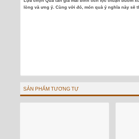
Lựa chọn Quà tân gia mai bình tích lộc thuận buồm xu
lòng và ưng ý. Cùng với đó, món quà ý nghĩa này sẽ th
SẢN PHẨM TƯƠNG TỰ