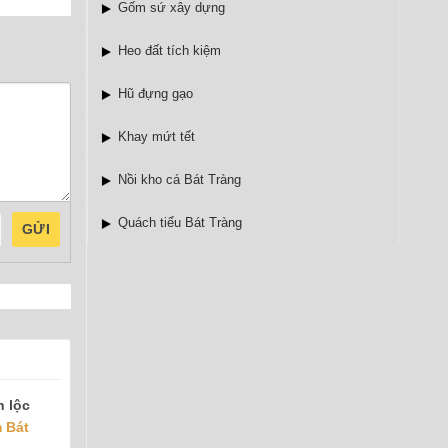
Gốm sứ xây dựng
Heo đất tích kiệm
Hũ đựng gạo
Khay mứt tết
Nồi kho cá Bát Tràng
Quách tiểu Bát Tràng
GỬI
h lộc
 Bát