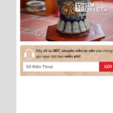
Hãy để lại
SĐT, chuyên viên tư vấn
của chúng 
gọi ngay cho bạn
miễn phí!