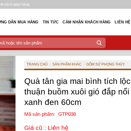
nh sách giao hàng
NG DẪN MUA HÀNG
TIN TỨC
CẢM NHẬN KHÁCH HÀNG
LIÊN HỆ
TRANG CHỦ
/
SẢN PHẨM KHÁC
/
GỐM SỨ PHONG THỦY
Quà tân gia mai bình tích lộc
thuận buồm xuôi gió đắp nổi
xanh đen 60cm
Mã sản phẩm: GTP036
Giá cũ :
Liên hệ