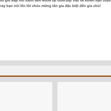
ôi gió đắp nổi xanh đen 60cm tại Gốm Đại Việt sẽ khiến bạn thực
ay bạn nói lên lời chúc mừng tân gia đặc biệt đến gia chủ!