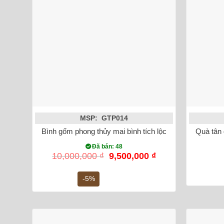
MSP: GTP014
Bình gốm phong thủy mai bình tích lộc phượng vẽ vàn
Quà tân 
Đã bán: 48
Giá
Giá
10,000,000
₫
9,500,000
₫
gốc
hiện
là:
tại
-5%
10,000,000 ₫.
là:
9,500,000 ₫.