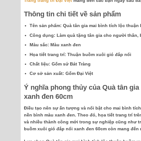
Tràng trang trí Đại Việt
mang đến các bạn ngay sau đâ
Thông tin chi tiết về sản phẩm
Tên sản phẩm: Quà tân gia mai bình tích lộc thuận
Công dụng: Làm quà tặng tân gia cho người thân, 
Màu sắc: Màu xanh đen
Họa tiết trang trí: Thuận buồm xuôi gió đắp nổi
Chất liệu: Gốm sứ Bát Tràng
Cơ sở sản xuất: Gốm Đại Việt
Ý nghĩa phong thủy của Quà tân gia 
xanh đen 60cm
Điều tạo nên sự ấn tượng và nổi bật cho mai bình tích 
nền bình màu xanh đen. Theo đó, họa tiết trang trí tr
và nhiều thành công mới trong sự nghiệp cũng như tr
buồm xuôi gió đắp nổi xanh đen 60cm còn mang đến nh