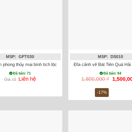
MSP: GPT030
MSP: DS010
 vàng
 phong thủy mai bình tích lộc đắp nổi xanh lam 52cm
Đĩa cảnh vẽ Bát Tiên Quá Hải
Đã bán: 71
Đã bán: 94
Giá
Liên hệ
1,800,000
₫
1,500,0
Giá cũ :
gốc
là:
-17%
1,800,00