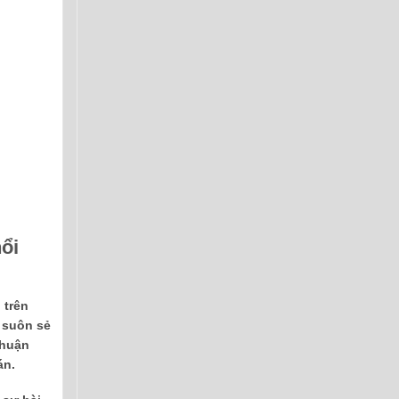
ổi
 trên
, suôn sẻ
thuận
án.