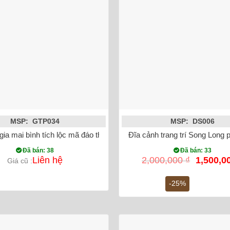
MSP: GTP034
MSP: DS006
g màu xanh đen
gia mai bình tích lộc mã đáo thành công dát vàng màu đỏ 70cm
Đĩa cảnh trang trí Song Long 
Đã bán: 38
Đã bán: 33
Giá
Liên hệ
2,000,000
₫
1,500,0
Giá cũ :
gốc
là:
-25%
2,000,00