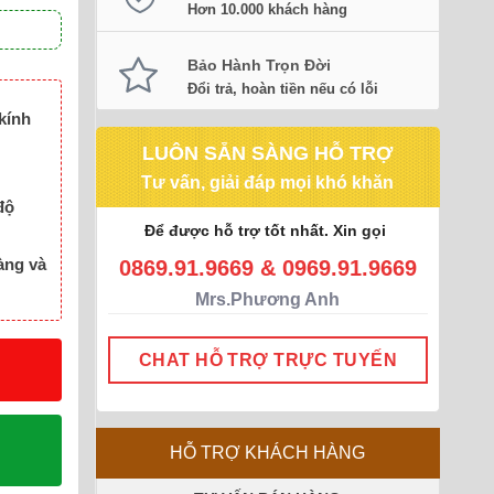
Hơn 10.000 khách hàng
Bảo Hành Trọn Đời
Đổi trả, hoàn tiền nếu có lỗi
kính
LUÔN SẴN SÀNG HỖ TRỢ
Tư vấn, giải đáp mọi khó khăn
độ
Để được hỗ trợ tốt nhất. Xin gọi
àng và
0869.91.9669 & 0969.91.9669
Mrs.Phương Anh
CHAT HỖ TRỢ TRỰC TUYẾN
HỖ TRỢ KHÁCH HÀNG