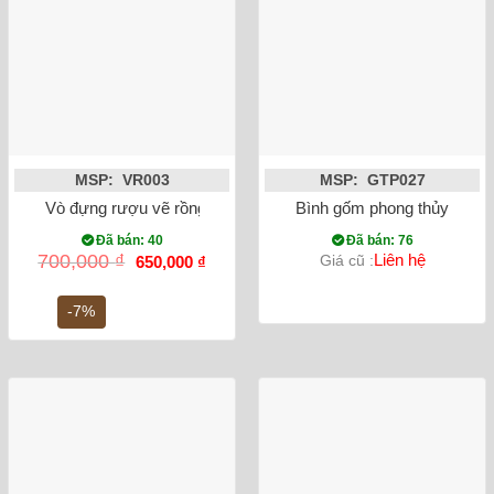
MSP: VR003
MSP: GTP027
Vò đựng rượu vẽ rồng phượng
Bình gốm phong thủy mai b
Đã bán: 40
Đã bán: 76
Giá
Giá
700,000
₫
Liên hệ
Giá cũ :
650,000
₫
gốc
hiện
là:
tại
700,000 ₫.
là:
-7%
650,000 ₫.