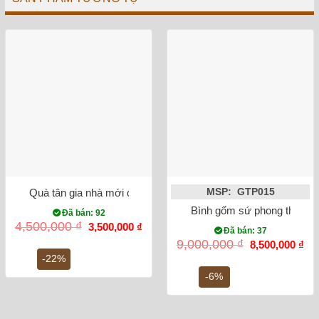
Quà tân gia nhà mới đĩa cảnh tùng hạc sen dát vàng men ngọ
MSP: GTP015
Bình gốm sứ phong thủy tỏ
Đã bán: 92
Giá
Giá
4,500,000
₫
3,500,000
₫
Đã bán: 37
gốc
hiện
Giá
Gi
9,000,000
₫
8,500,000
₫
là:
tại
gốc
hiệ
4,500,000 ₫.
là:
-22%
là:
tại
3,500,000 ₫.
9,000,000 ₫.
là:
-6%
8,5