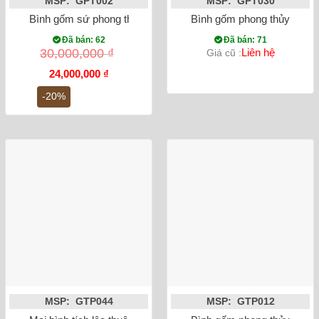
MSP: GPT002
MSP: GPT030
Bình gốm sứ phong thủy Tỳ bà đắp nổi mạ vàng công đào 60
Bình gốm phong thủy mai bì
Đã bán: 62
Đã bán: 71
30,000,000
₫
Liên hệ
Giá cũ :
Giá
Giá
24,000,000
₫
gốc
hiện
là:
tại
-20%
30,000,000 ₫.
là:
24,000,000 ₫.
MSP: GTP044
MSP: GTP012