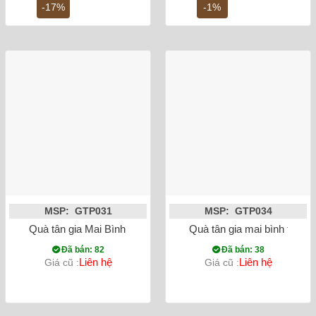
1,800,000 ₫.
là:
7,600,000 ₫.
là:
-17%
-1%
1,500,000 ₫.
7,5
MSP: GTP031
MSP: GTP034
Quà tân gia Mai Bình tích lộc thuận buồm xuôi gió dát vàng l
Quà tân gia mai bình tích 
Đã bán: 82
Đã bán: 38
Liên hệ
Liên hệ
Giá cũ :
Giá cũ :