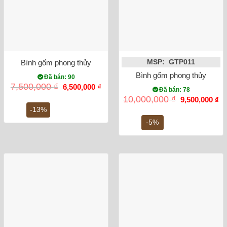
Bình gốm phong thủy mai bình chim công đắp nổi màu vàng
MSP: GTP011
Bình gốm phong thủy mai b
Đã bán: 90
Giá
Giá
7,500,000
₫
6,500,000
₫
Đã bán: 78
gốc
hiện
Giá
Gi
10,000,000
₫
9,500,000
₫
là:
tại
gốc
hi
7,500,000 ₫.
là:
-13%
là:
tại
6,500,000 ₫.
10,000,000 ₫.
là:
-5%
9,