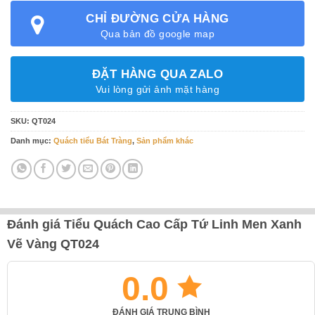
CHỈ ĐƯỜNG CỬA HÀNG
Qua bản đồ google map
ĐẶT HÀNG QUA ZALO
Vui lòng gửi ảnh mặt hàng
SKU:
QT024
Danh mục:
Quách tiểu Bát Tràng
,
Sản phẩm khác
Đánh giá Tiểu Quách Cao Cấp Tứ Linh Men Xanh
Vẽ Vàng QT024
0.0
ĐÁNH GIÁ TRUNG BÌNH