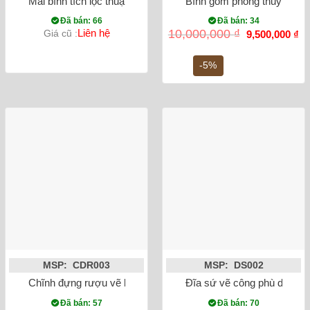
Mai bình tích lộc thuận buồm xuôi gió nền trắng màu xanh vẽ
Bình gốm phong thủy mai b
Đã bán: 66
Đã bán: 34
Giá
Gi
Liên hệ
10,000,000
₫
Giá cũ :
9,500,000
₫
gốc
hi
là:
tại
10,000,000 ₫.
là:
-5%
9,
MSP: CDR003
MSP: DS002
Chĩnh đựng rượu vẽ bách hạc
Đĩa sứ vẽ công phù dung
Đã bán: 57
Đã bán: 70