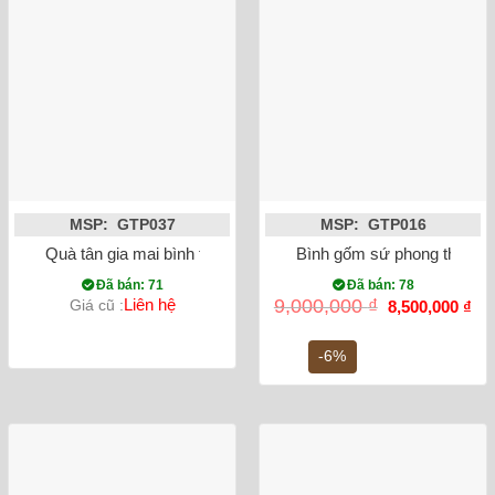
MSP: GTP037
MSP: GTP016
Quà tân gia mai bình tích lộc công danh phú quý vẽ vàng mà
Bình gốm sứ phong thủy tỏ
Đã bán: 71
Đã bán: 78
Giá
Gi
Liên hệ
9,000,000
₫
Giá cũ :
8,500,000
₫
gốc
hiệ
là:
tại
9,000,000 ₫.
là:
-6%
8,5