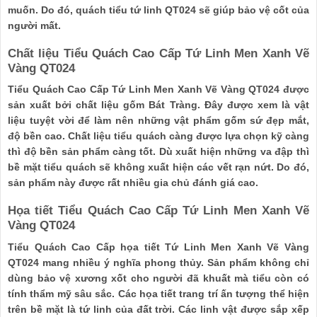
muốn. Do đó, quách tiểu tứ linh QT024 sẽ giúp bảo vệ cốt của
người mất.
Chất liệu Tiểu Quách Cao Cấp Tứ Linh Men Xanh Vẽ
Vàng QT024
Tiểu Quách Cao Cấp Tứ Linh Men Xanh Vẽ Vàng QT024 được
sản xuất bởi chất liệu gốm Bát Tràng. Đây được xem là vật
liệu tuyệt vời để làm nên những vật phẩm gốm sứ đẹp mắt,
độ bền cao. Chất liệu tiểu quách càng được lựa chọn kỹ càng
thì độ bền sản phẩm càng tốt. Dù xuất hiện những va đập thì
bề mặt tiểu quách sẽ không xuất hiện các vết rạn nứt. Do đó,
sản phẩm này được rất nhiều gia chủ đánh giá cao.
Họa tiết Tiểu Quách Cao Cấp Tứ Linh Men Xanh Vẽ
Vàng QT024
Tiểu Quách Cao Cấp họa tiết Tứ Linh Men Xanh Vẽ Vàng
QT024 mang nhiều ý nghĩa phong thủy. Sản phẩm không chỉ
dùng bảo vệ xương xốt cho người đã khuất mà tiểu còn có
tính thẩm mỹ sâu sắc. Các họa tiết trang trí ấn tượng thể hiện
trên bề mặt là tứ linh của đất trời. Các linh vật được sắp xếp