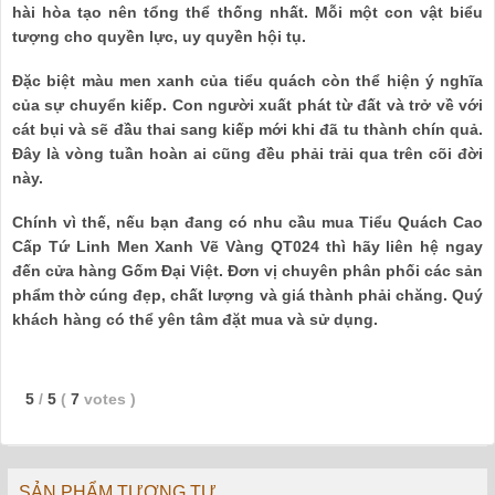
hài hòa tạo nên tổng thể thống nhất. Mỗi một con vật biểu
tượng cho quyền lực, uy quyền hội tụ.
Đặc biệt màu men xanh của tiểu quách còn thể hiện ý nghĩa
của sự chuyển kiếp. Con người xuất phát từ đất và trở về với
cát bụi và sẽ đầu thai sang kiếp mới khi đã tu thành chín quả.
Đây là vòng tuần hoàn ai cũng đều phải trải qua trên cõi đời
này.
Chính vì thế, nếu bạn đang có nhu cầu mua Tiểu Quách Cao
Cấp Tứ Linh Men Xanh Vẽ Vàng QT024 thì hãy liên hệ ngay
đến cửa hàng Gốm Đại Việt. Đơn vị chuyên phân phối các sản
phẩm thờ cúng đẹp, chất lượng và giá thành phải chăng. Quý
khách hàng có thể yên tâm đặt mua và sử dụng.
5
/
5
(
7
votes
)
SẢN PHẨM TƯƠNG TỰ