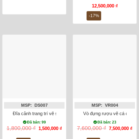
Giá
Giá
12,500,000
₫
gốc
hiện
là:
tại
-17%
15,000,000 ₫.
là:
12,500,000
MSP: DS007
MSP: VR004
Đĩa cảnh trang trí vẽ sen hạc phi 38cm
Vò đựng rượu vẽ cá chép h
Đã bán: 99
Đã bán: 23
Giá
Giá
Giá
Gi
1,800,000
₫
7,600,000
₫
1,500,000
₫
7,500,000
₫
gốc
hiện
gốc
hiệ
là:
tại
là:
tại