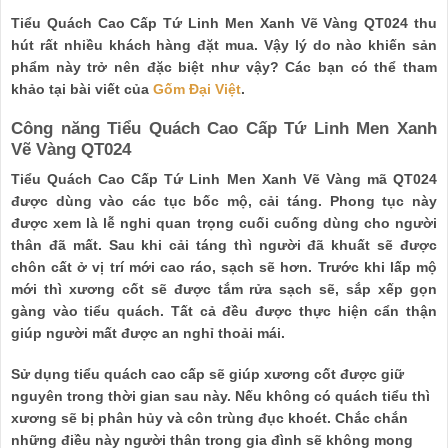
Tiểu Quách Cao Cấp Tứ Linh Men Xanh Vẽ Vàng QT024 thu
hút rất nhiều khách hàng đặt mua. Vậy lý do nào khiến sản
phẩm này trở nên đặc biệt như vậy? Các bạn có thể tham
khảo tại bài viết của
Gốm Đại Việt
.
Công năng Tiểu Quách Cao Cấp Tứ Linh Men Xanh
Vẽ Vàng QT024
Tiểu Quách Cao Cấp Tứ Linh Men Xanh Vẽ Vàng mã QT024
được dùng vào các tục bốc mộ, cải táng. Phong tục này
được xem là lễ nghi quan trọng cuối cuống dùng cho người
thân đã mất. Sau khi cải táng thì người đã khuất sẽ được
chôn cất ở vị trí mới cao ráo, sạch sẽ hơn. Trước khi lấp mộ
mới thì xương cốt sẽ được tắm rửa sạch sẽ, sắp xếp gọn
gàng vào tiểu quách. Tất cả đều được thực hiện cẩn thận
giúp người mất được an nghỉ thoải mái.
Sử dụng tiểu quách cao cấp sẽ giúp xương cốt được giữ
nguyên trong thời gian sau này. Nếu không có quách tiểu thì
xương sẽ bị phân hủy và côn trùng đục khoét. Chắc chắn
những điều này người thân trong gia đình sẽ không mong