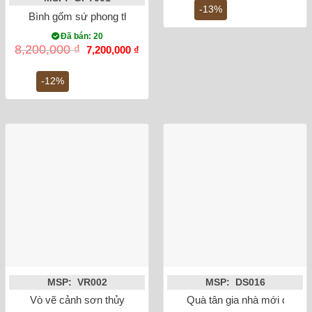
7,500,000 ₫.
là:
-13%
Bình gốm sứ phong thủy Tỏi đắp nổi men rạn công danh phú 
6,5
Đã bán: 20
Giá
Giá
8,200,000
₫
7,200,000
₫
gốc
hiện
là:
tại
8,200,000 ₫.
là:
-12%
7,200,000 ₫.
MSP: VR002
MSP: DS016
Vò vẽ cảnh sơn thủy
Quà tân gia nhà mới đĩa c