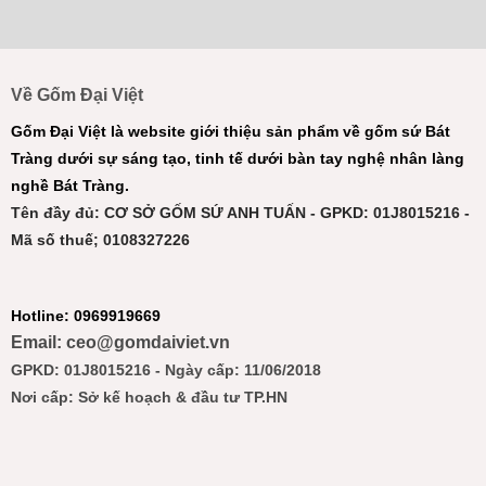
Về Gốm Đại Việt
Gốm Đại Việt là website giới thiệu sản phẩm về gốm sứ Bát
Tràng dưới sự sáng tạo, tinh tế dưới bàn tay nghệ nhân làng
nghề Bát Tràng.
Tên đầy đủ: CƠ SỞ GỐM SỨ ANH TUẤN - GPKD: 01J8015216 -
Mã số thuế; 0108327226
Hotline: 0969919669
Email: ceo@gomdaiviet.vn
GPKD: 01J8015216 - Ngày cấp: 11/06/2018
Nơi cấp: Sở kế hoạch & đầu tư TP.HN