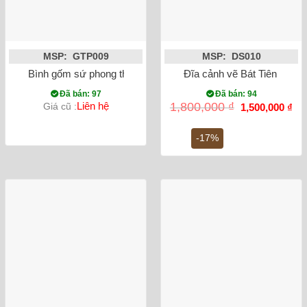
MSP: GTP009
MSP: DS010
Bình gốm sứ phong thủy tỳ bà chim công đắp nổi màu đỏ
Đĩa cảnh vẽ Bát Tiên Quá 
Đã bán: 97
Đã bán: 94
Giá
Gi
Liên hệ
1,800,000
₫
Giá cũ :
1,500,000
₫
gốc
hiệ
là:
tại
1,800,000 ₫.
là:
-17%
1,5