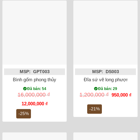
MSP: GPT003
MSP: DS003
Bình gốm phong thủy tỏi công đào đắp nổi men rạn dát vàng 
Đĩa sứ vẽ long phượng su
Đã bán: 54
Đã bán: 29
Giá
Giá
16,000,000
₫
1,200,000
₫
950,000
₫
gốc
hiện
Giá
Giá
là:
tại
12,000,000
₫
gốc
hiện
1,200,000 ₫.
là:
-21%
là:
tại
950,
-25%
16,000,000 ₫.
là:
12,000,000 ₫.