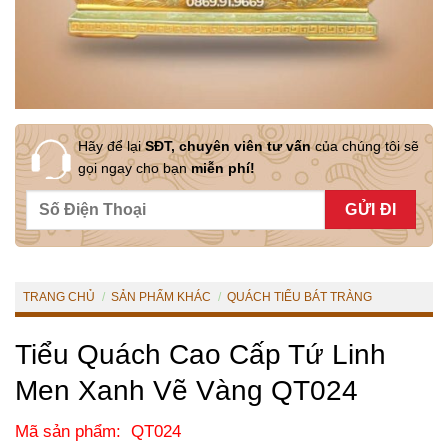
Hãy để lại
SĐT, chuyên viên tư vấn
của chúng tôi sẽ
gọi ngay cho bạn
miễn phí!
TRANG CHỦ
/
SẢN PHẨM KHÁC
/
QUÁCH TIỂU BÁT TRÀNG
Tiểu Quách Cao Cấp Tứ Linh
Men Xanh Vẽ Vàng QT024
Mã sản phẩm: QT024