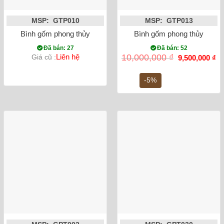
MSP: GTP010
MSP: GTP013
Bình gốm phong thủy tỏi chim công đắp nổi vẽ vàng màu đỏ
Bình gốm phong thủy mai bì
Đã bán: 27
Đã bán: 52
Giá
Gi
Liên hệ
10,000,000
₫
Giá cũ :
9,500,000
₫
gốc
hi
là:
tại
10,000,000 ₫.
là:
-5%
9,