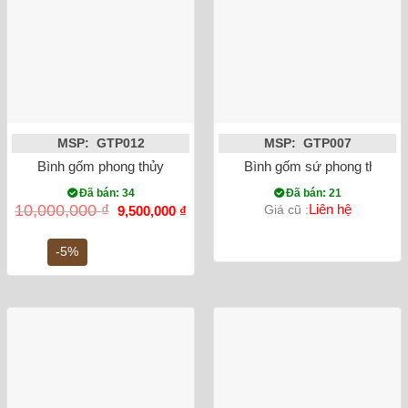
MSP: GTP012
MSP: GTP007
Bình gốm phong thủy mai bình tích lộc phượng vẽ vàng nổi m
Bình gốm sứ phong thủy tỏ
Đã bán: 34
Đã bán: 21
Giá
Giá
10,000,000
₫
Liên hệ
Giá cũ :
9,500,000
₫
gốc
hiện
là:
tại
10,000,000 ₫.
là:
-5%
9,500,000 ₫.