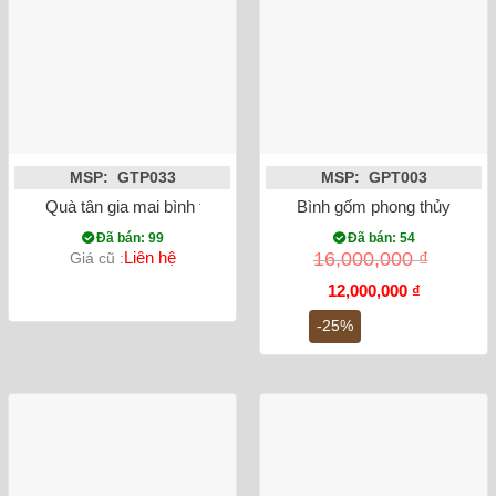
MSP: GTP033
MSP: GPT003
Quà tân gia mai bình tích lộc thuận buồm xuôi gió dát vàng m
Bình gốm phong thủy tỏi c
Đã bán: 99
Đã bán: 54
Liên hệ
16,000,000
₫
Giá cũ :
Giá
Giá
12,000,000
₫
gốc
hiện
là:
tại
-25%
16,000,000 ₫.
là:
12,000,000