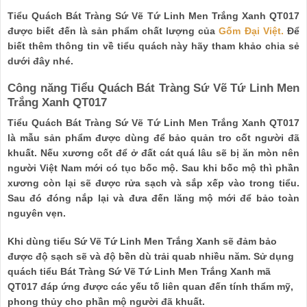
Tiểu Quách Bát Tràng Sứ Vẽ Tứ Linh Men Trắng Xanh QT017
được biết đến là sản phẩm chất lượng của
Gốm Đại Việt.
Để
biết thêm thông tin về tiểu quách này hãy tham khảo chia sẻ
dưới đây nhé.
Công năng Tiểu Quách Bát Tràng Sứ Vẽ Tứ Linh Men
Trắng Xanh QT017
Tiểu Quách Bát Tràng Sứ Vẽ Tứ Linh Men Trắng Xanh QT017
là mẫu sản phẩm được dùng để bảo quản tro cốt người đã
khuất. Nếu xương cốt để ở đất cát quá lâu sẽ bị ăn mòn nên
người Việt Nam mới có tục bốc mộ. Sau khi bốc mộ thì phần
xương còn lại sẽ được rửa sạch và sắp xếp vào trong tiểu.
Sau đó đóng nắp lại và đưa đến lăng mộ mới để bảo toàn
nguyên vẹn.
Khi dùng tiểu Sứ Vẽ Tứ Linh Men Trắng Xanh sẽ đảm bảo
được độ sạch sẽ và độ bền dù trải quab nhiều năm. Sử dụng
quách tiểu Bát Tràng Sứ Vẽ Tứ Linh Men Trắng Xanh mã
QT017 đáp ứng được các yếu tố liên quan đến tính thẩm mỹ,
phong thủy cho phần mộ người đã khuất.