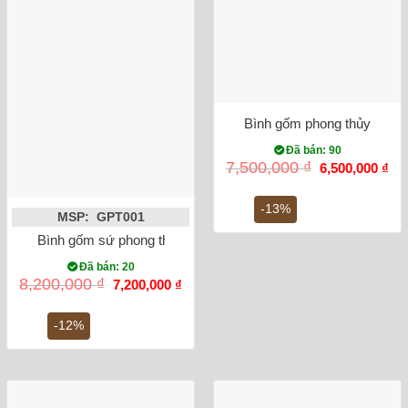
Bình gốm phong thủy mai b
Đã bán: 90
Giá
Gi
7,500,000
₫
6,500,000
₫
gốc
hiệ
là:
tại
7,500,000 ₫.
là:
-13%
MSP: GPT001
6,5
Bình gốm sứ phong thủy Tỏi đắp nổi men rạn công danh phú 
Đã bán: 20
Giá
Giá
8,200,000
₫
7,200,000
₫
gốc
hiện
là:
tại
8,200,000 ₫.
là:
-12%
7,200,000 ₫.