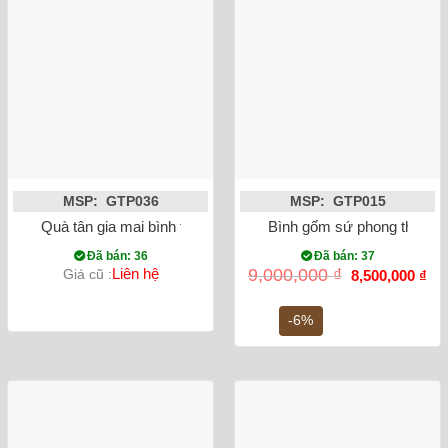
MSP: GTP036
MSP: GTP015
Quà tân gia mai bình tích lộc thuận buồm xuôi gió đắp nổi xa
Bình gốm sứ phong thủy tỏ
Đã bán: 36
Đã bán: 37
Giá
Gi
Liên hệ
9,000,000
₫
Giá cũ :
8,500,000
₫
gốc
hiệ
là:
tại
9,000,000 ₫.
là:
-6%
8,5