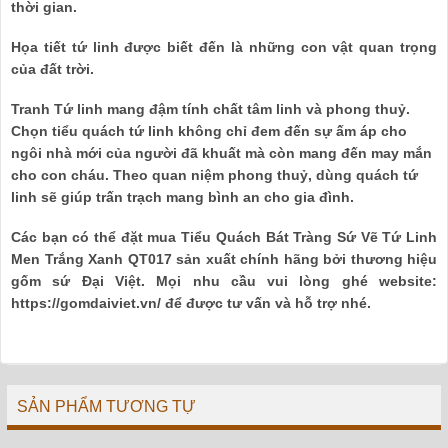
thời gian.
Họa tiết tứ linh được biết đến là những con vật quan trọng
của đất trời.
Tranh Tứ linh mang đậm tính chất tâm linh và phong thuỷ.
Chọn tiểu quách tứ linh không chỉ đem đến sự ấm áp cho
ngôi nhà mới của người đã khuất mà còn mang đến may mắn
cho con cháu. Theo quan niệm phong thuỷ, dùng quách tứ
linh sẽ giúp trấn trạch mang bình an cho gia đình.
Các bạn có thể đặt mua Tiểu Quách Bát Tràng Sứ Vẽ Tứ Linh
Men Trắng Xanh QT017 sản xuất chính hãng bởi thương hiệu
gốm sứ Đại Việt. Mọi nhu cầu vui lòng ghé website:
https://gomdaiviet.vn/ để được tư vấn và hỗ trợ nhé.
SẢN PHẨM TƯƠNG TỰ