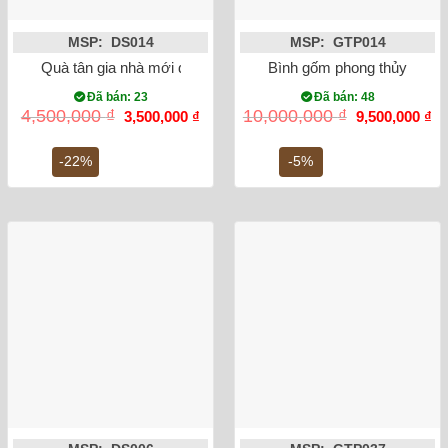
MSP: DS014
MSP: GTP014
Quà tân gia nhà mới đĩa cảnh thuận buồm xuôi gió dát vàng 
Bình gốm phong thủy mai b
Đã bán: 23
Đã bán: 48
Giá
Giá
Giá
Gi
4,500,000
₫
10,000,000
₫
3,500,000
₫
9,500,000
₫
gốc
hiện
gốc
hi
là:
tại
là:
tại
4,500,000 ₫.
là:
10,000,000 ₫.
là:
-22%
-5%
3,500,000 ₫.
9,