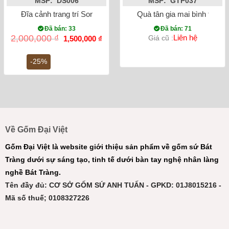
MSP: DS006
MSP: GTP037
Đĩa cảnh trang trí Song Long phi 38cm
Quà tân gia mai bình tích
Đã bán: 33
Đã bán: 71
Giá
Giá
2,000,000
₫
Liên hệ
Giá cũ :
1,500,000
₫
gốc
hiện
là:
tại
2,000,000 ₫.
là:
-25%
1,500,000 ₫.
Về Gốm Đại Việt
Gốm Đại Việt là website giới thiệu sản phẩm về gốm sứ Bát
Tràng dưới sự sáng tạo, tinh tế dưới bàn tay nghệ nhân làng
nghề Bát Tràng.
Tên đầy đủ: CƠ SỞ GỐM SỨ ANH TUẤN - GPKD: 01J8015216 -
Mã số thuế; 0108327226