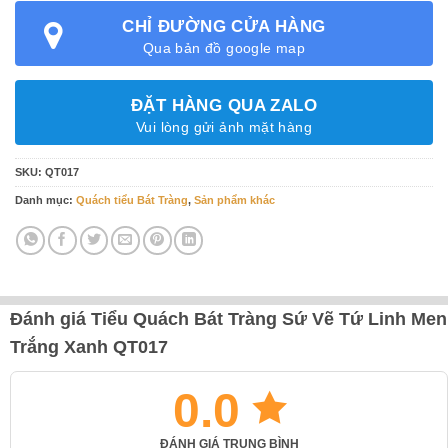
CHỈ ĐƯỜNG CỬA HÀNG
Qua bản đồ google map
ĐẶT HÀNG QUA ZALO
Vui lòng gửi ảnh mặt hàng
SKU:
QT017
Danh mục:
Quách tiểu Bát Tràng
,
Sản phẩm khác
Đánh giá Tiểu Quách Bát Tràng Sứ Vẽ Tứ Linh Men
Trắng Xanh QT017
0.0
ĐÁNH GIÁ TRUNG BÌNH