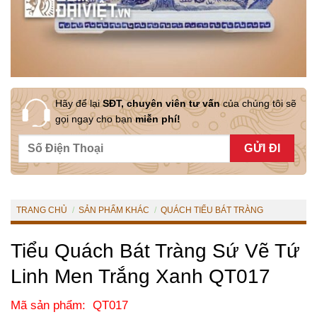
Hãy để lại
SĐT, chuyên viên tư vấn
của chúng tôi sẽ
gọi ngay cho bạn
miễn phí!
TRANG CHỦ
/
SẢN PHẨM KHÁC
/
QUÁCH TIỂU BÁT TRÀNG
Tiểu Quách Bát Tràng Sứ Vẽ Tứ
Linh Men Trắng Xanh QT017
Mã sản phẩm: QT017