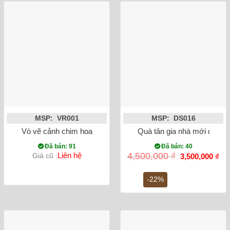
MSP: VR001
MSP: DS016
Vò vẽ cảnh chim hoa
Quà tân gia nhà mới đĩa c
Đã bán: 91
Đã bán: 40
Giá
Gi
Liên hệ
4,500,000
₫
Giá cũ :
3,500,000
₫
gốc
hiệ
là:
tại
4,500,000 ₫.
là:
-22%
3,5