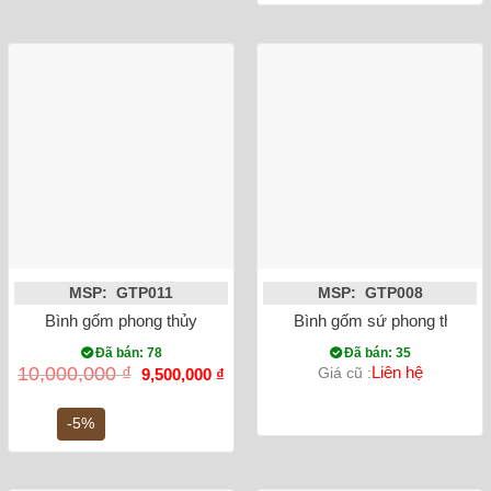
28,000,000
MSP: GTP011
MSP: GTP008
Bình gốm phong thủy mai bình tích lộc chim công vẽ vàng mà
Bình gốm sứ phong thủy tỏ
Đã bán: 78
Đã bán: 35
Giá
Giá
10,000,000
₫
Liên hệ
Giá cũ :
9,500,000
₫
gốc
hiện
là:
tại
10,000,000 ₫.
là:
-5%
9,500,000 ₫.