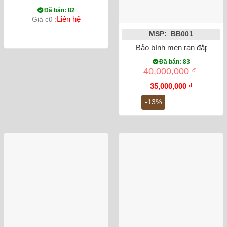
Đã bán: 82
Liên hệ
Giá cũ :
MSP: BB001
Bảo bình men rạn đắp nổi c
Đã bán: 83
40,000,000
₫
Giá
Giá
35,000,000
₫
gốc
hiện
là:
tại
-13%
40,000,000 ₫.
là:
35,000,000