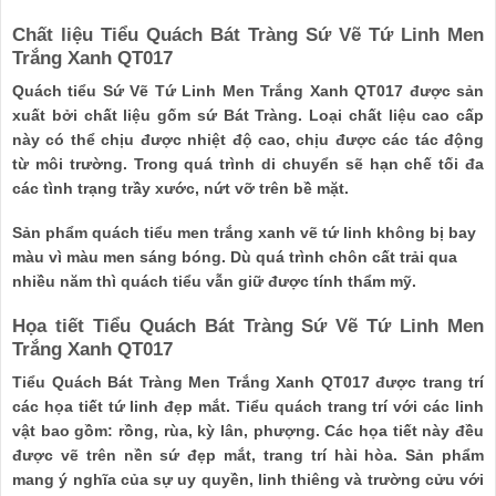
Chất liệu Tiểu Quách Bát Tràng Sứ Vẽ Tứ Linh Men
Trắng Xanh QT017
Quách tiểu Sứ Vẽ Tứ Linh Men Trắng Xanh QT017 được sản
xuất bởi chất liệu gốm sứ Bát Tràng. Loại chất liệu cao cấp
này có thể chịu được nhiệt độ cao, chịu được các tác động
từ môi trường. Trong quá trình di chuyển sẽ hạn chế tối đa
các tình trạng trầy xước, nứt vỡ trên bề mặt.
Sản phẩm quách tiểu men trắng xanh vẽ tứ linh không bị bay
màu vì màu men sáng bóng. Dù quá trình chôn cất trải qua
nhiều năm thì quách tiểu vẫn giữ được tính thẩm mỹ.
Họa tiết Tiểu Quách Bát Tràng Sứ Vẽ Tứ Linh Men
Trắng Xanh QT017
Tiểu Quách Bát Tràng Men Trắng Xanh QT017 được trang trí
các họa tiết tứ linh đẹp mắt. Tiểu quách trang trí với các linh
vật bao gồm: rồng, rùa, kỳ lân, phượng. Các họa tiết này đều
được vẽ trên nền sứ đẹp mắt, trang trí hài hòa. Sản phẩm
mang ý nghĩa của sự uy quyền, linh thiêng và trường cửu với