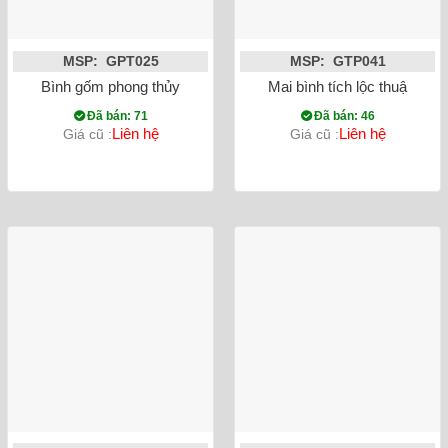
MSP: GPT025
MSP: GTP041
Bình gốm phong thủy mai bình chim công vẽ vàng màu đỏ
Mai bình tích lộc thuận bu
Đã bán: 71
Đã bán: 46
Liên hệ
Liên hệ
Giá cũ :
Giá cũ :