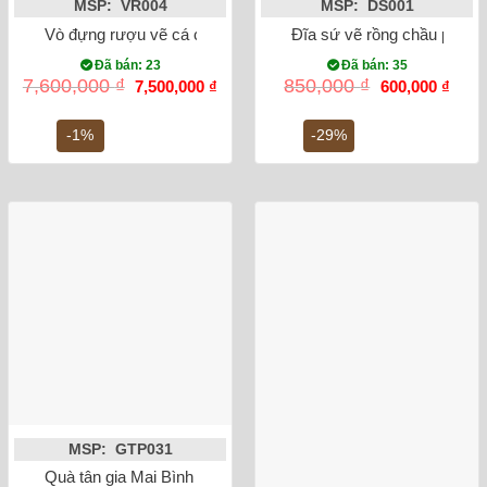
MSP: VR004
MSP: DS001
Vò đựng rượu vẽ cá chép hóa rồng
Đĩa sứ vẽ rồng chầu phi 36
Đã bán: 23
Đã bán: 35
Giá
Giá
Giá
Giá
7,600,000
₫
850,000
₫
7,500,000
₫
600,000
₫
gốc
hiện
gốc
hiện
là:
tại
là:
tại
7,600,000 ₫.
là:
850,000 ₫.
là:
-1%
-29%
7,500,000 ₫.
600,0
MSP: GTP031
Quà tân gia Mai Bình tích lộc thuận buồm xuôi gió dát vàng l