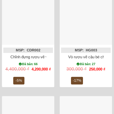
MSP: CDR002
MSP: HG003
Chĩnh đựng rượu vẽ văn vương
Vò rượu vẽ cậu bé chăn tr
Đã bán: 66
Đã bán: 27
Giá
Giá
Giá
Giá
4,400,000
₫
300,000
₫
4,200,000
₫
250,000
₫
gốc
hiện
gốc
hiện
là:
tại
là:
tại
4,400,000 ₫.
là:
300,000 ₫.
là:
-5%
-17%
4,200,000 ₫.
250,0