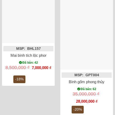
MSP: BHL157
Mai bình tích lộc phong thủy nhị cảnh màu vàng đắp nổi 60cm
Đã bán: 42
Giá
Giá
8,500,000
₫
7,000,000
₫
gốc
hiện
là:
tại
MSP: GPT004
8,500,000 ₫.
là:
-18%
Bình gốm phong thủy tỏi ca
7,000,000 ₫.
Đã bán: 62
35,000,000
₫
Giá
Giá
28,000,000
₫
gốc
hiện
là:
tại
-20%
35,000,000 ₫.
là: