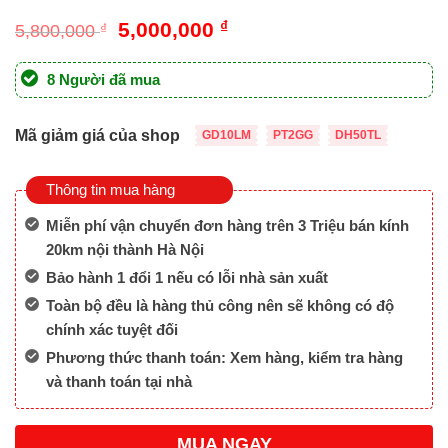
Giá
Giá
5,000,000
₫
5,800,000
₫
gốc
hiện
là:
tại
8 Người đã mua
5,800,000 ₫.
là:
5,000,000 ₫.
Mã giảm giá của shop
GD10LM
PT2GG
DH50TL
Thông tin mua hàng
Miễn phí vận chuyển đơn hàng trên 3 Triệu bán kính
20km nội thành Hà Nội
Bảo hành 1 đổi 1 nếu có lỗi nhà sản xuất
Toàn bộ đều là hàng thủ công nên sẽ không có độ
chính xác tuyệt đối
Phương thức thanh toán: Xem hàng, kiểm tra hàng
và thanh toán tại nhà
MUA NGAY