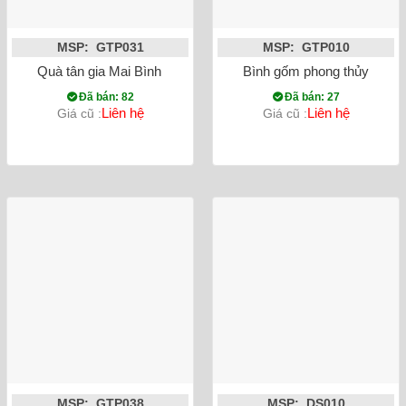
MSP: GTP031
MSP: GTP010
Quà tân gia Mai Bình tích lộc thuận buồm xuôi gió dát vàng l
Bình gốm phong thủy tỏi c
Đã bán: 82
Đã bán: 27
Liên hệ
Liên hệ
Giá cũ :
Giá cũ :
MSP: GTP038
MSP: DS010