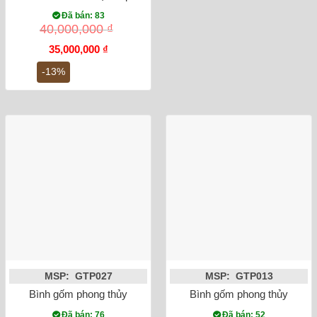
Đã bán: 83
40,000,000
₫
Giá
Giá
35,000,000
₫
gốc
hiện
là:
tại
-13%
40,000,000 ₫.
là:
35,000,000 ₫.
MSP: GTP027
MSP: GTP013
Bình gốm phong thủy mai bình chim công vẽ vàng màu vàng
Bình gốm phong thủy mai bì
Đã bán: 76
Đã bán: 52