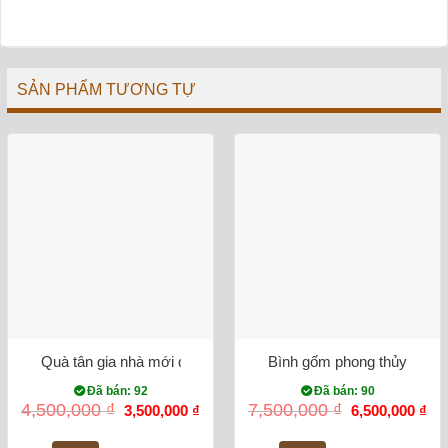
SẢN PHẨM TƯƠNG TỰ
Quà tân gia nhà mới đĩa cảnh tùng hạc sen dát vàng men ngọ
Bình gốm phong thủy mai b
Đã bán: 92
Đã bán: 90
Giá
Giá
Giá
Gi
4,500,000
₫
7,500,000
₫
3,500,000
₫
6,500,000
₫
gốc
hiện
gốc
hiệ
là:
tại
là:
tại