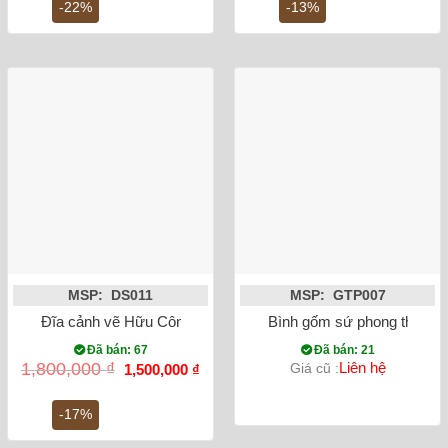
4,500,000 ₫.
là:
7,500,000 ₫.
là:
-22%
-13%
3,500,000 ₫.
6,5
MSP: DS011
MSP: GTP007
Đĩa cảnh vẽ Hữu Công Tùng phi 38cm
Bình gốm sứ phong thủy tỏ
Đã bán: 67
Đã bán: 21
Giá
Giá
1,800,000
₫
Liên hệ
Giá cũ :
1,500,000
₫
gốc
hiện
là:
tại
1,800,000 ₫.
là:
-17%
1,500,000 ₫.