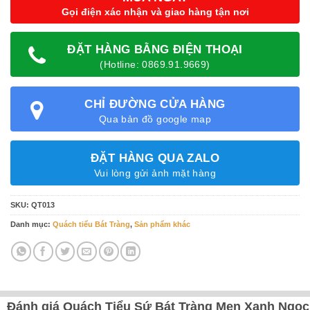
Gọi điện xác nhận và giao hàng tận nơi
ĐẶT HÀNG BẰNG ĐIỆN THOẠI
(Hotline: 0869.91.9669)
CHỈ ĐƯỜNG CỬA HÀNG
Qua bản đồ google map
ĐẶT HÀNG QUA ZALO
Vui lòng gửi ảnh mặt hàng
SKU:
QT013
Danh mục:
Quách tiểu Bát Tràng
,
Sản phẩm khác
Đánh giá Quách Tiểu Sứ Bát Tràng Men Xanh Ngọc