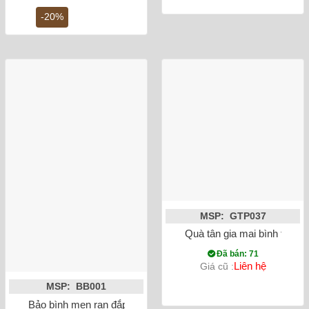
gốc
hiện
là:
tại
-20%
30,000,000 ₫.
là:
24,000,000 ₫.
MSP: GTP037
Quà tân gia mai bình tích
Đã bán: 71
Liên hệ
Giá cũ :
MSP: BB001
Bảo bình men rạn đắp nổi cá chép hóa rồng