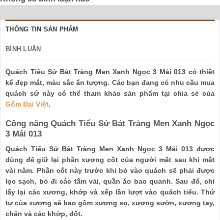
THÔNG TIN SẢN PHẨM
BÌNH LUẬN
Quách Tiểu Sứ Bát Tràng Men Xanh Ngọc 3 Mái 013 có thiết
kế đẹp mắt, màu sắc ấn tượng. Các bạn đang có nhu cầu mua
quách sứ này có thể tham khảo sản phẩm tại chia sẻ của
Gốm Đại Việt
.
Công năng Quách Tiểu Sứ Bát Tràng Men Xanh Ngọc
3 Mái 013
Quách Tiểu Sứ Bát Tràng Men Xanh Ngọc 3 Mái 013 được
dùng để giữ lại phần xương cốt của người mất sau khi mất
vài năm. Phần cốt này trước khi bỏ vào quách sẽ phải được
lọc sạch, bỏ đi các tấm vải, quần áo bao quanh. Sau đó, chỉ
lấy lại các xương, khớp và xếp lần lượt vào quách tiểu. Thứ
tự của xương sẽ bao gồm xương sọ, xương sườn, xương tay,
chân và các khớp, đốt.