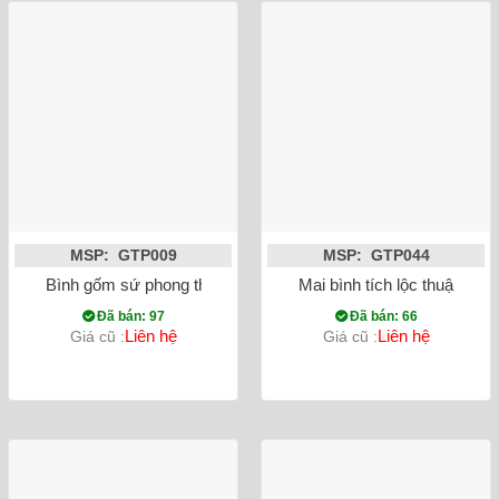
MSP: GTP009
MSP: GTP044
Bình gốm sứ phong thủy tỳ bà chim công đắp nổi màu đỏ
Mai bình tích lộc thuận bu
Đã bán: 97
Đã bán: 66
Liên hệ
Liên hệ
Giá cũ :
Giá cũ :