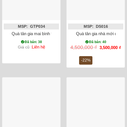
MSP: GTP034
MSP: DS016
Quà tân gia mai bình tích lộc mã đáo thành công dát vàng mà
Quà tân gia nhà mới đĩa c
Đã bán: 38
Đã bán: 40
Giá
Gi
Liên hệ
4,500,000
₫
Giá cũ :
3,500,000
₫
gốc
hiệ
là:
tại
4,500,000 ₫.
là:
-22%
3,5