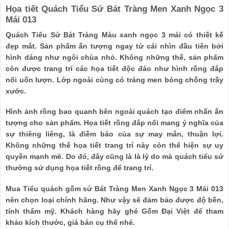
Họa tiết Quách Tiểu Sứ Bát Tràng Men Xanh Ngọc 3
Mái 013
Quách Tiểu Sứ Bát Tràng Màu xanh ngọc 3 mái có thiết kế
đẹp mắt. Sản phẩm ấn tượng ngay từ cái nhìn đầu tiên bởi
hình dáng như ngôi chùa nhỏ. Không những thế, sản phẩm
còn được trang trí các họa tiết độc đáo như hình rồng đắp
nổi uốn lượn. Lớp ngoài cùng có tráng men bóng chống trầy
xước.
Hình ảnh rồng bao quanh bên ngoài quách tạo điểm nhấn ấn
tượng cho sản phẩm. Họa tiết rồng đắp nổi mang ý nghĩa của
sự thiêng liêng, là điềm báo của sự may mắn, thuận lợi.
Không những thế họa tiết trang trí này còn thể hiện sự uy
quyền mạnh mẽ. Do đó, đây cũng là là lý do mà quách tiểu sứ
thường sử dụng họa tiết rồng để trang trí.
Mua Tiểu quách gốm sứ Bát Tràng Men Xanh Ngọc 3 Mái 013
nên chọn loại chính hãng. Như vậy sẽ đảm bảo được độ bền,
tính thẩm mỹ. Khách hàng hãy ghé Gốm Đại Việt để tham
khảo kích thước, giá bán cụ thể nhé.