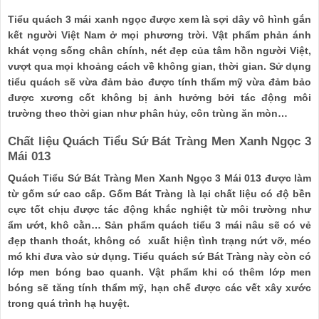
Tiểu quách 3 mái xanh ngọc được xem là sợi dây vô hình gắn
kết người Việt Nam ở mọi phương trời. Vật phẩm phản ánh
khát vọng sống chân chính, nét đẹp của tâm hồn người Việt,
vượt qua mọi khoảng cách về không gian, thời gian. Sử dụng
tiểu quách sẽ vừa đảm bảo được tính thẩm mỹ vừa đảm bảo
được xương cốt không bị ảnh hưởng bởi tác động môi
trường theo thời gian như phân hủy, côn trùng ăn mòn…
Chất liệu Quách Tiểu Sứ Bát Tràng Men Xanh Ngọc 3
Mái 013
Quách Tiểu Sứ Bát Tràng Men Xanh Ngọc 3 Mái 013 được làm
từ gốm sứ cao cấp. Gốm Bát Tràng là lại chất liệu có độ bền
cực tốt chịu được tác động khắc nghiệt từ môi trường như
ẩm ướt, khô cằn… Sản phẩm quách tiểu 3 mái nâu sẽ có vẻ
đẹp thanh thoát, không có xuất hiện tình trạng nứt vỡ, méo
mó khi đưa vào sử dụng. Tiểu quách sứ Bát Tràng này còn có
lớp men bóng bao quanh. Vật phẩm khi có thêm lớp men
bóng sẽ tăng tính thẩm mỹ, hạn chế được các vết xây xước
trong quá trình hạ huyệt.