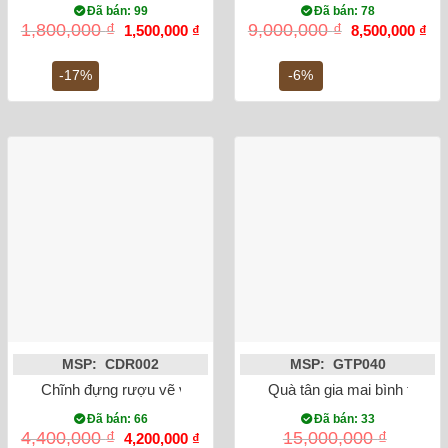
Đã bán: 99
Đã bán: 78
Giá
Giá
Giá
Gi
1,800,000
₫
9,000,000
₫
1,500,000
₫
8,500,000
₫
gốc
hiện
gốc
hiệ
là:
tại
là:
tại
1,800,000 ₫.
là:
9,000,000 ₫.
là:
-17%
-6%
1,500,000 ₫.
8,5
MSP: CDR002
MSP: GTP040
Chĩnh đựng rượu vẽ văn vương
Quà tân gia mai bình tích 
Đã bán: 66
Đã bán: 33
Giá
Giá
4,400,000
₫
15,000,000
₫
4,200,000
₫