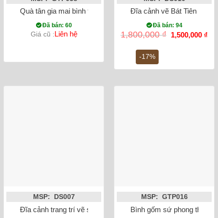
Quà tân gia mai bình tích lộc thuận buồm xuôi gió đắp nổi mà
Đĩa cảnh vẽ Bát Tiên Quá 
Đã bán: 60
Đã bán: 94
Giá
Gi
Liên hệ
1,800,000
₫
Giá cũ :
1,500,000
₫
gốc
hiệ
là:
tại
1,800,000 ₫.
là:
-17%
1,5
MSP: DS007
MSP: GTP016
Đĩa cảnh trang trí vẽ sen hạc phi 38cm
Bình gốm sứ phong thủy tỏ