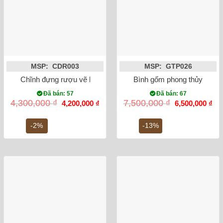
MSP: CDR003
MSP: GTP026
Chĩnh đựng rượu vẽ bách hạc
Bình gốm phong thủy mai b
Đã bán: 57
Đã bán: 67
Giá
Giá
Giá
Gi
4,300,000
₫
7,500,000
₫
4,200,000
₫
6,500,000
₫
gốc
hiện
gốc
hiệ
là:
tại
là:
tại
4,300,000 ₫.
là:
7,500,000 ₫.
là:
-2%
-13%
4,200,000 ₫.
6,5