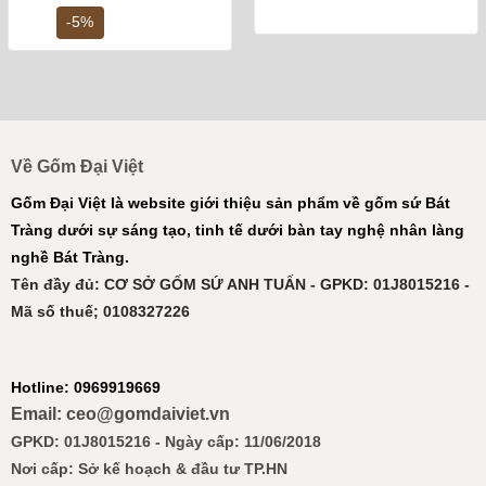
là:
tại
10,000,000 ₫.
là:
-5%
9,500,000 ₫.
Về Gốm Đại Việt
Gốm Đại Việt là website giới thiệu sản phẩm về gốm sứ Bát
Tràng dưới sự sáng tạo, tinh tế dưới bàn tay nghệ nhân làng
nghề Bát Tràng.
Tên đầy đủ: CƠ SỞ GỐM SỨ ANH TUẤN - GPKD: 01J8015216 -
Mã số thuế; 0108327226
Hotline: 0969919669
Email: ceo@gomdaiviet.vn
GPKD: 01J8015216 - Ngày cấp: 11/06/2018
Nơi cấp: Sở kế hoạch & đầu tư TP.HN