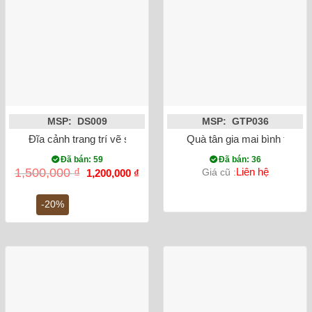
MSP: DS009
MSP: GTP036
Đĩa cảnh trang trí vẽ sen cá phi 38cm
Quà tân gia mai bình tích 
Đã bán: 59
Đã bán: 36
Giá
Giá
1,500,000
₫
Liên hệ
Giá cũ :
1,200,000
₫
gốc
hiện
là:
tại
1,500,000 ₫.
là:
-20%
1,200,000 ₫.