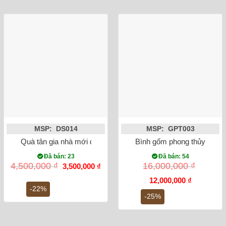
MSP: DS014
MSP: GPT003
Quà tân gia nhà mới đĩa cảnh thuận buồm xuôi gió dát vàng 
Bình gốm phong thủy tỏi c
Đã bán: 23
Đã bán: 54
Giá
Giá
4,500,000
₫
16,000,000
₫
3,500,000
₫
gốc
hiện
là:
tại
Giá
Giá
12,000,000
₫
4,500,000 ₫.
là:
gốc
hiện
-22%
3,500,000 ₫.
là:
tại
-25%
16,000,000 ₫.
là:
12,000,000