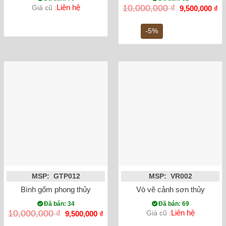
Giá
Gi
Liên hệ
10,000,000
₫
Giá cũ :
9,500,000
₫
gốc
hi
là:
tại
10,000,000 ₫.
là:
-5%
9,
MSP: GTP012
MSP: VR002
Bình gốm phong thủy mai bình tích lộc phượng vẽ vàng nổi m
Vò vẽ cảnh sơn thủy
Đã bán: 34
Đã bán: 69
Giá
Giá
10,000,000
₫
Liên hệ
Giá cũ :
9,500,000
₫
gốc
hiện