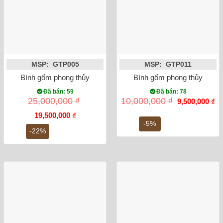
MSP: GTP005
MSP: GTP011
Bình gốm phong thủy tỏi công đào đắp nổi dát vàng 52cm
Bình gốm phong thủy mai b
Đã bán: 59
Đã bán: 78
Giá
Gi
25,000,000
₫
10,000,000
₫
9,500,000
₫
gốc
hi
Giá
Giá
là:
tại
19,500,000
₫
gốc
hiện
10,000,000 ₫.
là:
-5%
là:
tại
9,
-22%
25,000,000 ₫.
là:
19,500,000 ₫.