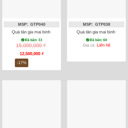
MSP: GTP040
MSP: GTP038
Quà tân gia mai bình tích lộc công danh phú quý dát vàng me
Quà tân gia mai bình tích 
Đã bán: 33
Đã bán: 60
15,000,000
₫
Liên hệ
Giá cũ :
Giá
Giá
12,500,000
₫
gốc
hiện
là:
tại
-17%
15,000,000 ₫.
là:
12,500,000 ₫.