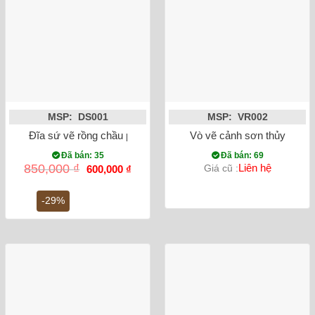
MSP: DS001
MSP: VR002
Đĩa sứ vẽ rồng chầu phi 36
Vò vẽ cảnh sơn thủy
Đã bán: 35
Đã bán: 69
Giá
Giá
850,000
₫
Liên hệ
Giá cũ :
600,000
₫
gốc
hiện
là:
tại
850,000 ₫.
là:
-29%
600,000 ₫.