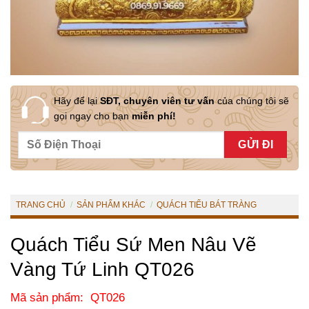
Hãy để lại
SĐT, chuyên viên tư vấn
của chúng tôi sẽ
gọi ngay cho bạn
miễn phí!
TRANG CHỦ
/
SẢN PHẨM KHÁC
/
QUÁCH TIỂU BÁT TRÀNG
Quách Tiểu Sứ Men Nâu Vẽ
Vàng Tứ Linh QT026
Mã sản phẩm: QT026