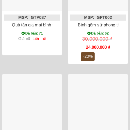
MSP: GTP037
MSP: GPT002
Quà tân gia mai bình tích lộc công danh phú quý vẽ vàng mà
Bình gốm sứ phong thủy T
Đã bán: 71
Đã bán: 62
Liên hệ
30,000,000
₫
Giá cũ :
Giá
Giá
24,000,000
₫
gốc
hiện
là:
tại
-20%
30,000,000 ₫.
là:
24,000,000