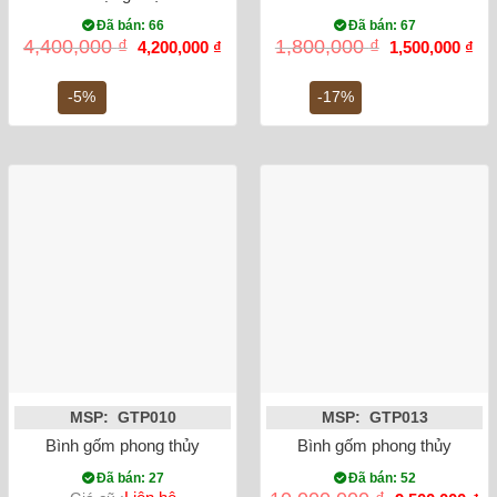
Đã bán: 66
Đã bán: 67
Giá
Giá
Giá
Gi
4,400,000
₫
1,800,000
₫
4,200,000
₫
1,500,000
₫
gốc
hiện
gốc
hiệ
là:
tại
là:
tại
4,400,000 ₫.
là:
1,800,000 ₫.
là:
-5%
-17%
4,200,000 ₫.
1,5
MSP: GTP010
MSP: GTP013
Bình gốm phong thủy tỏi chim công đắp nổi vẽ vàng màu đỏ
Bình gốm phong thủy mai bì
Đã bán: 27
Đã bán: 52
Giá
Gi