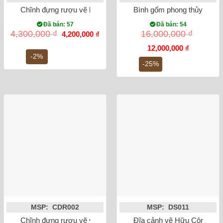
Chĩnh đựng rượu vẽ bách hạc
Bình gốm phong thủy tỏi c
Đã bán: 57
Đã bán: 54
Giá
Giá
4,300,000
₫
16,000,000
₫
4,200,000
₫
gốc
hiện
là:
tại
Giá
Giá
12,000,000
₫
4,300,000 ₫.
là:
gốc
hiện
-2%
4,200,000 ₫.
là:
tại
-25%
16,000,000 ₫.
là:
12,000,000
MSP: CDR002
MSP: DS011
Chĩnh đựng rượu vẽ văn vương
Đĩa cảnh vẽ Hữu Công Tùn