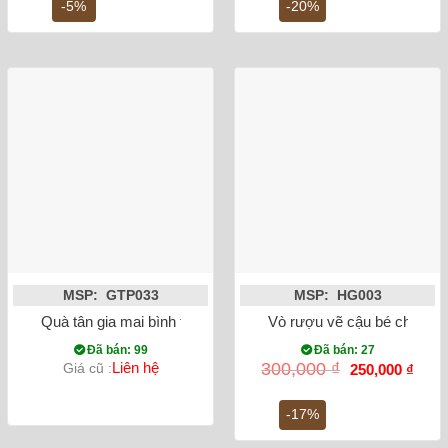
10,000,000 ₫.
là:
750,000 ₫.
là:
-5%
-20%
9,500,000 ₫.
600,0
MSP: GTP033
MSP: HG003
Quà tân gia mai bình tích lộc thuận buồm xuôi gió dát vàng m
Vò rượu vẽ cậu bé chăn tr
Đã bán: 99
Đã bán: 27
Giá
Giá
Liên hệ
300,000
₫
Giá cũ :
250,000
₫
gốc
hiện
là:
tại
300,000 ₫.
là:
-17%
250,0