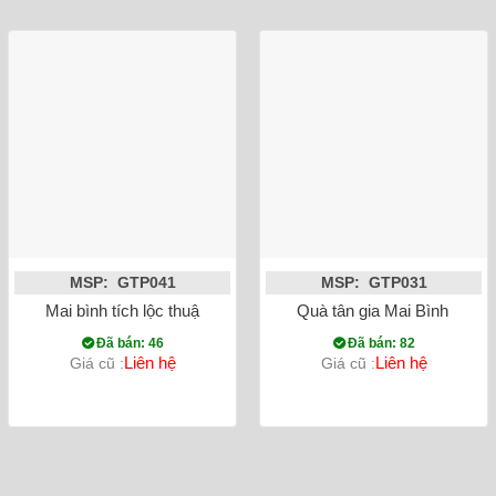
MSP: GTP041
MSP: GTP031
Mai bình tích lộc thuận buồm xuôi gió nền trắng màu đỏ vẽ v
Quà tân gia Mai Bình tích 
Đã bán: 46
Đã bán: 82
Liên hệ
Liên hệ
Giá cũ :
Giá cũ :