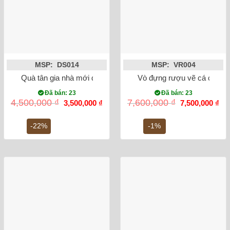
MSP: DS014
MSP: VR004
Quà tân gia nhà mới đĩa cảnh thuận buồm xuôi gió dát vàng 
Vò đựng rượu vẽ cá chép h
Đã bán: 23
Đã bán: 23
Giá
Giá
Giá
Gi
4,500,000
₫
7,600,000
₫
3,500,000
₫
7,500,000
₫
gốc
hiện
gốc
hiệ
là:
tại
là:
tại
4,500,000 ₫.
là:
7,600,000 ₫.
là:
-22%
-1%
3,500,000 ₫.
7,5