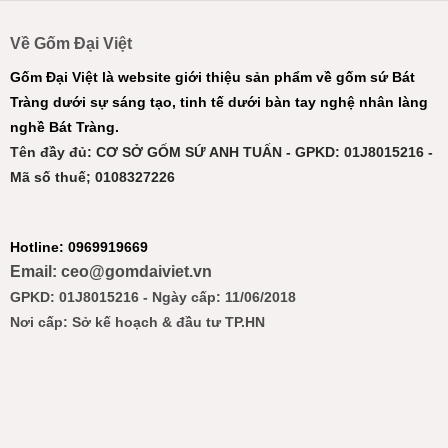
Về Gốm Đại Việt
Gốm Đại Việt là website giới thiệu sản phẩm về gốm sứ Bát
Tràng dưới sự sáng tạo, tinh tế dưới bàn tay nghệ nhân làng
nghề Bát Tràng.
Tên đầy đủ: CƠ SỞ GỐM SỨ ANH TUẤN - GPKD: 01J8015216 -
Mã số thuế; 0108327226
Hotline: 0969919669
Email: ceo@gomdaiviet.vn
GPKD: 01J8015216 - Ngày cấp: 11/06/2018
Nơi cấp: Sở kế hoạch & đầu tư TP.HN