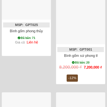
MSP: GPT025
Bình gốm phong thủy mai bình chim công vẽ vàng màu đỏ
Đã bán: 71
Liên hệ
Giá cũ :
MSP: GPT001
Bình gốm sứ phong thủy Tỏ
Đã bán: 20
Giá
Gi
8,200,000
₫
7,200,000
₫
gốc
hiệ
là:
tại
8,200,000 ₫.
là:
-12%
7,2