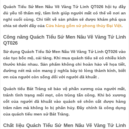
Quách Tiểu Sứ Men Nâu Vẽ Vàng Tứ Linh QT026 hội tụ đầy
đủ yếu tố thẩm mỹ, tâm linh giúp người mất có thể về nơi an
nghỉ cuối cùng. Chi tiết về sản phẩm sẽ được khám phá qua
chia sẻ dưới đây của
Cửa hàng gốm sứ phong thủy Đại Việt
.
Công năng Quách Tiểu Sứ Men Nâu Vẽ Vàng Tứ Linh
QT026
Sử dụng Quách Tiểu Sứ Men Nâu Vẽ Vàng Tứ Linh QT026 vào
các tục bốc mộ, cải táng. Khi mua quách tiểu sẽ có nhiều kích
thước khác nhau. Sản phẩm không chỉ hoàn hảo về họa tiết,
đường nét mà còn mang ý nghĩa bày tỏ lòng thành kính, biết
ơn của người còn sống đối với người đã khuất .
Quách tiểu Bát Tràng sẽ bảo vệ phần xương của người mất,
tránh tình trạng mối mọt, côn trùng tấn công. Khi bỏ xương
cốt của người đã khuất vào quách sẽ chôn cất được hàng
trăm năm mà không lo bị phân hủy. Đây chính là công dụng
của quách tiểu men sứ Bát Tràng.
Chất liệu Quách Tiểu Sứ Men Nâu Vẽ Vàng Tứ Linh