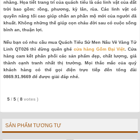
nhàng. Họa tiết trang trí của quách tiểu là các linh vật của đất
trời bao gồm: rồng, phương, kỳ lân, rùa. Các linh vật có
quyền năng tối cao giúp chấn an phần mộ mới của người đã
khuất. Không những thế giúp cọn cháu đời sau có cuộc sống
bình an, thuận lợi.
Nếu bạn có nhu cầu mua Quách Tiểu Sứ Men Nâu Vẽ Vàng Tứ
Linh QT026 thì đừng quên ghé
cửa hàng Gốm Đại Việt
. Cửa
hàng cam kết phân phối các sản phẩm đẹp, chất lượng, giá
thành cạnh tranh nhất thị trường. Mọi thắc mắc của quý
khách hàng có thể gọi điện trực tiếp đến tổng đài
0869.91.9669 để được giải đáp nhé.
5
/
5
(
8
votes
)
SẢN PHẨM TƯƠNG TỰ