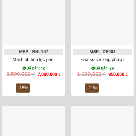
MSP: BHL157
MSP: DS003
Mai bình tích lộc phong thủy nhị cảnh màu vàng đắp nổi 60cm
Đĩa sứ vẽ long phượng su
Đã bán: 42
Đã bán: 29
Giá
Giá
Giá
Giá
8,500,000
₫
1,200,000
₫
7,000,000
₫
950,000
₫
gốc
hiện
gốc
hiện
là:
tại
là:
tại
8,500,000 ₫.
là:
1,200,000 ₫.
là:
-18%
-21%
7,000,000 ₫.
950,