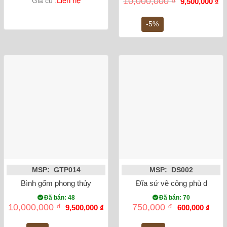
Liên hệ
10,000,000
₫
Giá cũ :
9,500,000
₫
gốc
hi
là:
tại
10,000,000 ₫.
là:
-5%
9,
MSP: GTP014
MSP: DS002
Bình gốm phong thủy mai bình tích lộc phượng vẽ vàng màu 
Đĩa sứ vẽ công phù dung
Đã bán: 48
Đã bán: 70
Giá
Giá
Giá
Giá
10,000,000
₫
750,000
₫
9,500,000
₫
600,000
₫
gốc
hiện
gốc
hiện
là:
tại
là:
tại