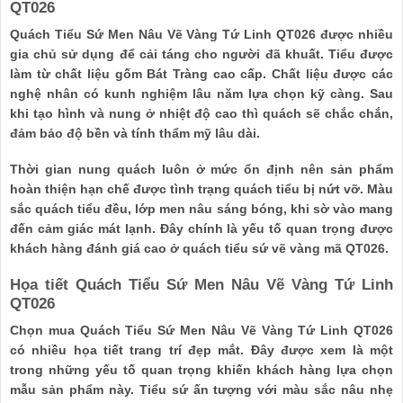
QT026
Quách Tiểu Sứ Men Nâu Vẽ Vàng Tứ Linh QT026 được nhiều
gia chủ sử dụng để cải táng cho người đã khuất. Tiểu được
làm từ chất liệu gốm Bát Tràng cao cấp. Chất liệu được các
nghệ nhân có kunh nghiệm lâu năm lựa chọn kỹ càng. Sau
khi tạo hình và nung ở nhiệt độ cao thì quách sẽ chắc chắn,
đảm bảo độ bền và tính thẩm mỹ lâu dài.
Thời gian nung quách luôn ở mức ổn định nên sản phẩm
hoàn thiện hạn chế được tình trạng quách tiểu bị nứt vỡ. Màu
sắc quách tiểu đều, lớp men nâu sáng bóng, khi sờ vào mang
đến cảm giác mát lạnh. Đây chính là yếu tố quan trọng được
khách hàng đánh giá cao ở quách tiểu sứ vẽ vàng mã QT026.
Họa tiết Quách Tiểu Sứ Men Nâu Vẽ Vàng Tứ Linh
QT026
Chọn mua Quách Tiểu Sứ Men Nâu Vẽ Vàng Tứ Linh QT026
có nhiều họa tiết trang trí đẹp mắt. Đây được xem là một
trong những yếu tố quan trọng khiến khách hàng lựa chọn
mẫu sản phẩm này. Tiểu sứ ấn tượng với màu sắc nâu nhẹ