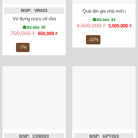
Quà tân gia nhà mới đĩa c
MSP: VR003
Vò đựng rượu vẽ rồng phượng
Đã bán: 92
Giá
Gi
4,500,000
₫
3,500,000
₫
Đã bán: 40
gốc
hiệ
Giá
Giá
700,000
₫
650,000
₫
là:
tại
gốc
hiện
4,500,000 ₫.
là:
-22%
là:
tại
3,5
700,000 ₫.
là:
-7%
650,000 ₫.
MSP: CDR003
MSP: GPT003