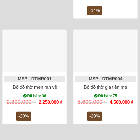
gốc
hiệ
là:
tại
2,200,000 ₫.
là:
-14%
1,9
MSP: DTMR001
MSP: DTMR004
Bộ đồ thờ men rạn vẽ men lam cổ Bát Tràng
Bộ đồ thờ gia tiên men rạn 
Đã bán: 36
Đã bán: 75
Giá
Giá
Giá
Gi
2,800,000
₫
5,600,000
₫
2,250,000
₫
4,500,000
₫
gốc
hiện
gốc
hiệ
là:
tại
là:
tại
2,800,000 ₫.
là:
5,600,000 ₫.
là:
-20%
-20%
2,250,000 ₫.
4,5