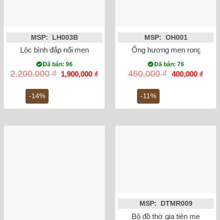
MSP: LH003B
MSP: OH001
Lộc bình đắp nổi men rạn cổ rồng 32cm
Ống hương men rong vẽ s
Đã bán: 96
Đã bán: 76
Giá
Giá
Giá
Giá
2,200,000
₫
450,000
₫
1,900,000
₫
400,000
₫
gốc
hiện
gốc
hiện
là:
tại
là:
tại
2,200,000 ₫.
là:
450,000 ₫.
là:
-14%
-11%
1,900,000 ₫.
400,0
MSP: DTMR009
Bộ đồ thờ gia tiên men rong