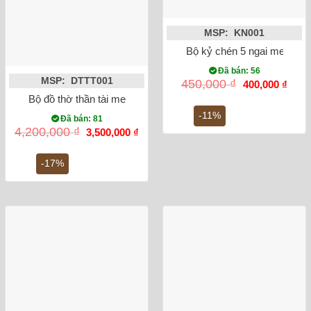
MSP: KN001
Bộ kỷ chén 5 ngai men ron
Đã bán: 56
MSP: DTTT001
Giá
Giá
450,000
₫
400,000
₫
gốc
hiện
Bộ đồ thờ thần tài men rạn đắp nổi
là:
tại
450,000 ₫.
là:
-11%
Đã bán: 81
400,0
Giá
Giá
4,200,000
₫
3,500,000
₫
gốc
hiện
là:
tại
4,200,000 ₫.
là:
-17%
3,500,000 ₫.