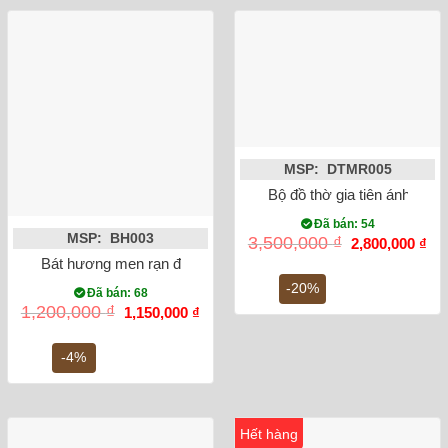
MSP: DTMR005
Bộ đồ thờ gia tiên ánh vàng
Đã bán: 54
MSP: BH003
Giá
Gi
3,500,000
₫
2,800,000
₫
gốc
hiệ
Bát hương men rạn đắp nổi sen phi 20
là:
tại
3,500,000 ₫.
là:
-20%
Đã bán: 68
2,8
Giá
Giá
1,200,000
₫
1,150,000
₫
gốc
hiện
là:
tại
1,200,000 ₫.
là:
-4%
1,150,000 ₫.
Hết hàng