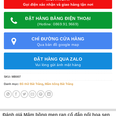
Gọi điện xác nhận và giao hàng tận nơi
ĐẶT HÀNG BẰNG ĐIỆN THOẠI
(Hotline: 0869.91.9669)
CHỈ ĐƯỜNG CỬA HÀNG
Qua bản đồ google map
ĐẶT HÀNG QUA ZALO
Vui lòng gửi ảnh mặt hàng
SKU:
MB007
Danh mục:
Đồ thờ Bát Tràng
,
Mâm bồng Bát Tràng
Đánh giá Mâm bồng men rạn cổ đắp nổi hoa sen