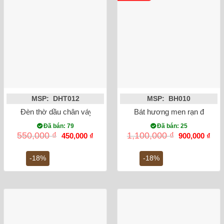
MSP: DHT012
MSP: BH010
Đèn thờ dầu chân váy tròn men rạn cổ Bát Tràng thủ công
Bát hương men rạn đắp nổi 
Đã bán: 79
Đã bán: 25
Giá
Giá
Giá
Giá
550,000
₫
1,100,000
₫
450,000
₫
900,000
₫
gốc
hiện
gốc
hiện
là:
tại
là:
tại
550,000 ₫.
là:
1,100,000 ₫.
là:
-18%
-18%
450,000 ₫.
900,