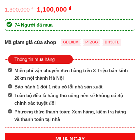
Giá
Giá
1,100,000
₫
1,300,000
₫
gốc
hiện
là:
tại
74 Người đã mua
1,300,000 ₫.
là:
1,100,000 ₫.
Mã giảm giá của shop
GD10LM
PT2GG
DH50TL
Thông tin mua hàng
Miễn phí vận chuyển đơn hàng trên 3 Triệu bán kính
20km nội thành Hà Nội
Bảo hành 1 đổi 1 nếu có lỗi nhà sản xuất
Toàn bộ đều là hàng thủ công nên sẽ không có độ
chính xác tuyệt đối
Phương thức thanh toán: Xem hàng, kiểm tra hàng
và thanh toán tại nhà
MUA NGAY