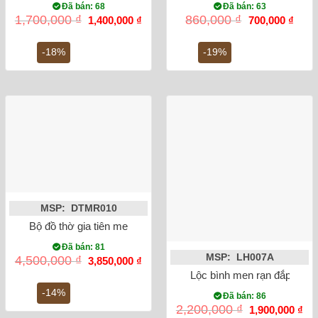
Đã bán: 68
Đã bán: 63
Giá
Giá
Giá
Giá
1,700,000
₫
860,000
₫
1,400,000
₫
700,000
₫
gốc
hiện
gốc
hiện
là:
tại
là:
tại
1,700,000 ₫.
là:
860,000 ₫.
là:
-18%
-19%
1,400,000 ₫.
700,0
MSP: DTMR010
Bộ đồ thờ gia tiên men lam ánh kim Bát Tràng
Đã bán: 81
MSP: LH007A
Giá
Giá
4,500,000
₫
3,850,000
₫
gốc
hiện
Lộc bình men rạn đắp nổi 
là:
tại
4,500,000 ₫.
là:
-14%
Đã bán: 86
3,850,000 ₫.
Giá
Gi
2,200,000
₫
1,900,000
₫