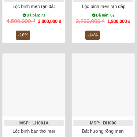
Lộc bình men rạn đắp nổi rồng 50cm
Lộc bình men rạn đắp nổi 
Đã bán: 73
Đã bán: 62
Giá
Giá
Giá
Gi
4,500,000
₫
2,200,000
₫
3,800,000
₫
1,900,000
₫
gốc
hiện
gốc
hiệ
là:
tại
là:
tại
4,500,000 ₫.
là:
2,200,000 ₫.
là:
-16%
-14%
3,800,000 ₫.
1,9
MSP: LH001A
MSP: BH006
Lộc bình ban thờ men rong vẽ sen 32cm
Bát hương rồng men lam vẽ