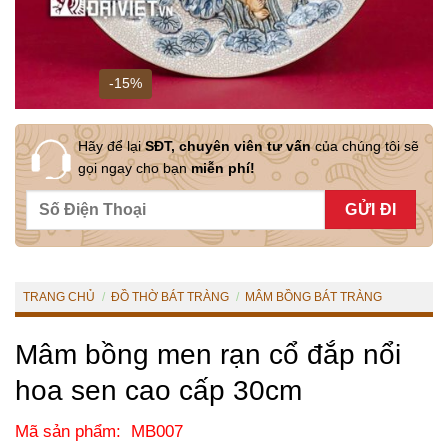
-15%
Hãy để lại
SĐT, chuyên viên tư vấn
của chúng tôi sẽ
gọi ngay cho bạn
miễn phí!
TRANG CHỦ
/
ĐỒ THỜ BÁT TRÀNG
/
MÂM BỒNG BÁT TRÀNG
Mâm bồng men rạn cổ đắp nổi
hoa sen cao cấp 30cm
Mã sản phẩm: MB007