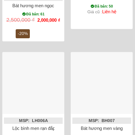
Bát hương men ngọc lục bảo rồng đắp nổi phi 18
Đã bán: 50
Liên hệ
Giá cũ :
Đã bán: 61
Giá
Giá
2,500,000
₫
2,000,000
₫
gốc
hiện
là:
tại
2,500,000 ₫.
là:
-20%
2,000,000 ₫.
MSP: LH006A
MSP: BH007
Lộc bình men rạn đắp nổi sen 27cm
Bát hương men vàng vẽ rồn