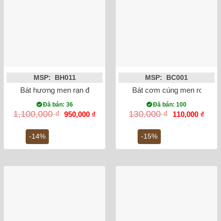
MSP: BH011
MSP: BC001
Bát hương men rạn đắp nổi sen phi 18
Bát cơm cúng men rong vẽ
Đã bán: 36
Đã bán: 100
Giá
Giá
Giá
Giá
1,100,000
₫
130,000
₫
950,000
₫
110,000
₫
gốc
hiện
gốc
hiện
là:
tại
là:
tại
1,100,000 ₫.
là:
130,000 ₫.
là:
-14%
-15%
950,000 ₫.
110,0