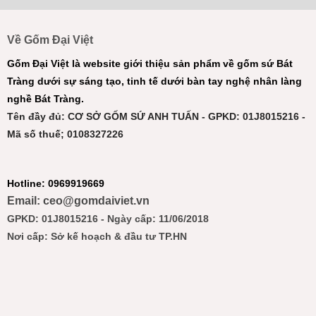
Về Gốm Đại Việt
Gốm Đại Việt là website giới thiệu sản phẩm về gốm sứ Bát
Tràng dưới sự sáng tạo, tinh tế dưới bàn tay nghệ nhân làng
nghề Bát Tràng.
Tên đầy đủ: CƠ SỞ GỐM SỨ ANH TUẤN - GPKD: 01J8015216 -
Mã số thuế; 0108327226
Hotline: 0969919669
Email: ceo@gomdaiviet.vn
GPKD: 01J8015216 - Ngày cấp: 11/06/2018
Nơi cấp: Sở kế hoạch & đầu tư TP.HN