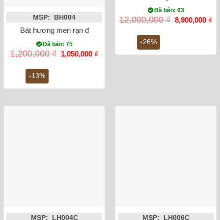
Đã bán: 63
MSP: BH004
Giá
Gi
12,000,000
₫
8,900,000
₫
gốc
hi
Bát hương men rạn đắp nổi rồng phi 20
là:
tại
12,000,000 ₫.
là:
-26%
Đã bán: 75
8,
Giá
Giá
1,200,000
₫
1,050,000
₫
gốc
hiện
là:
tại
1,200,000 ₫.
là:
-13%
1,050,000 ₫.
MSP: LH004C
MSP: LH006C