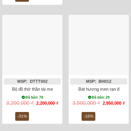
900,000 ₫.
MSP: DTTT002
MSP: BH012
Bộ đồ thờ thần tài men rong sen rồng
Bát hương men rạn đắp nổi
Đã bán: 78
Đã bán: 29
Giá
Giá
Giá
Gi
3,200,000
₫
3,500,000
₫
2,200,000
₫
2,950,000
₫
gốc
hiện
gốc
hiệ
là:
tại
là:
tại
3,200,000 ₫.
là:
3,500,000 ₫.
là:
-31%
-16%
2,200,000 ₫.
2,9