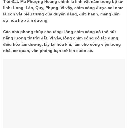
Trái Đất. Mà Phượng Hoàng chính là linh vật nằm trong bộ tứ
linh: Long, Lân, Quy, Phụng. Vì vậy, chim công được coi như
là con vật biểu trưng của duyên dáng, đức hạnh, mang đến
sự hòa hợp âm dương.
Các nhà phong thủy cho rằng: lông chim công có thể hút
năng lượng từ trời đất. Vì vậy, lông chim công có tác dụng
điều hòa âm dương, lấy lại hòa khí, làm cho công việc trong
nhà, cơ quan, văn phòng bạn trở lên suôn sẻ.