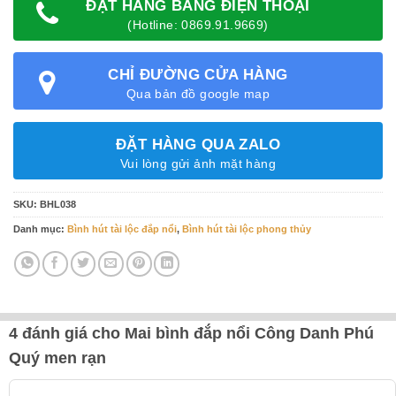
ĐẶT HÀNG BẰNG ĐIỆN THOẠI
(Hotline: 0869.91.9669)
CHỈ ĐƯỜNG CỬA HÀNG
Qua bản đồ google map
ĐẶT HÀNG QUA ZALO
Vui lòng gửi ảnh mặt hàng
SKU:
BHL038
Danh mục:
Bình hút tài lộc đắp nổi
,
Bình hút tài lộc phong thủy
4 đánh giá cho
Mai bình đắp nổi Công Danh Phú
Quý men rạn