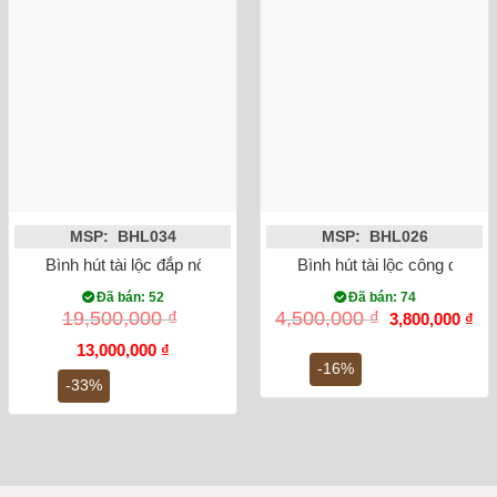
MSP: BHL034
MSP: BHL026
Bình hút tài lộc đắp nổi công đào mạ vàng
Bình hút tài lộc công đào 
Đã bán: 52
Đã bán: 74
Giá
Gi
19,500,000
₫
4,500,000
₫
3,800,000
₫
gốc
hiệ
Giá
Giá
là:
tại
13,000,000
₫
gốc
hiện
4,500,000 ₫.
là:
-16%
là:
tại
3,8
-33%
19,500,000 ₫.
là:
13,000,000 ₫.