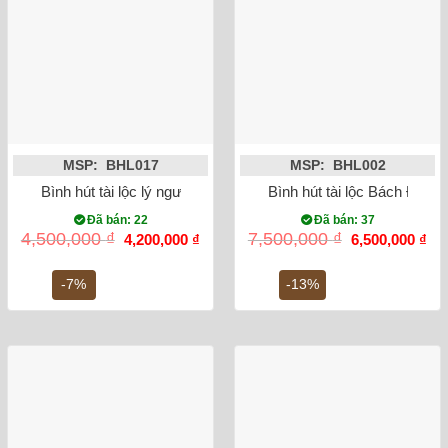
MSP: BHL017
MSP: BHL002
Bình hút tài lộc lý ngư vọng nguyệt
Bình hút tài lộc Bách Điể
Đã bán: 22
Đã bán: 37
Giá
Giá
Giá
Gi
4,500,000
₫
7,500,000
₫
4,200,000
₫
6,500,000
₫
gốc
hiện
gốc
hiệ
là:
tại
là:
tại
4,500,000 ₫.
là:
7,500,000 ₫.
là:
-7%
-13%
4,200,000 ₫.
6,5