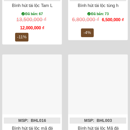
Bình hút tài lộc Tam Linh Chiêu Tài Lộc BHLPD002
Bình hút tài lộc tùng hạc di
Đã bán: 67
Đã bán: 73
Giá
Gi
13,500,000
₫
6,800,000
₫
6,500,000
₫
gốc
hiệ
Giá
Giá
là:
tại
12,000,000
₫
gốc
hiện
6,800,000 ₫.
là:
-4%
là:
tại
6,5
-11%
13,500,000 ₫.
là:
12,000,000 ₫.
MSP: BHL016
MSP: BHL003
Bình hút tài lộc mã đáo thành công vẽ vàng kim 24K
Bình hút tài lộc Mã đáo th