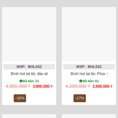
MSP: BHL032
MSP: BHL022
Bình hút tài lộc đào tiên vẽ vàng kim
Bình hút tài lộc Phúc Lộc 
Đã bán: 21
Đã bán: 62
Giá
Giá
Giá
Gi
4,500,000
₫
4,200,000
₫
3,800,000
₫
3,500,000
₫
gốc
hiện
gốc
hiệ
là:
tại
là:
tại
4,500,000 ₫.
là:
4,200,000 ₫.
là:
-16%
-17%
3,800,000 ₫.
3,5