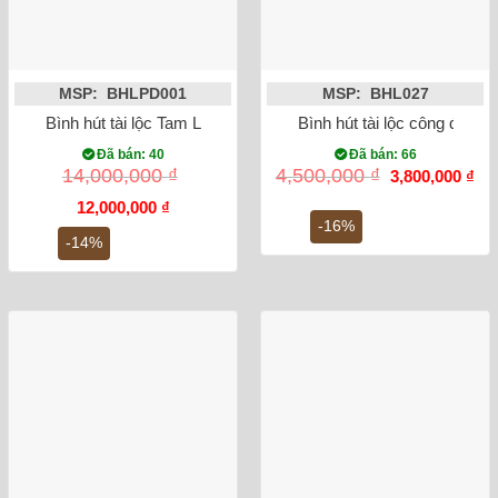
MSP: BHLPD001
MSP: BHL027
Bình hút tài lộc Tam Linh Chiêu Tài Lộc
Bình hút tài lộc công đào 
Đã bán: 40
Đã bán: 66
Giá
Gi
14,000,000
₫
4,500,000
₫
3,800,000
₫
gốc
hiệ
Giá
Giá
là:
tại
12,000,000
₫
gốc
hiện
4,500,000 ₫.
là:
-16%
là:
tại
3,8
-14%
14,000,000 ₫.
là:
12,000,000 ₫.