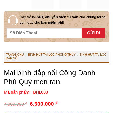
Hãy để lại
SĐT, chuyên viên tư vấn
của chúng tôi sẽ
gọi ngay cho bạn
miễn phí!
TRANG CHỦ
/
BÌNH HÚT TÀI LỘC PHONG THỦY
/
BÌNH HÚT TÀI LỘC
ĐẮP NỔI
Mai bình đắp nổi Công Danh
Phú Quý men rạn
Mã sản phẩm: BHL038
Giá
Giá
6,500,000
₫
7,000,000
₫
gốc
hiện