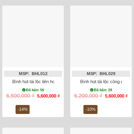
MSP: BHL012
MSP: BHL029
Bình hút tài lộc liên hoa cát tường vẽ vàng kim 24K
Bình hút tài lộc công đào v
Đã bán: 56
Đã bán: 39
Giá
Giá
Giá
Gi
6,500,000
₫
6,200,000
₫
5,600,000
₫
5,600,000
₫
gốc
hiện
gốc
hiệ
là:
tại
là:
tại
6,500,000 ₫.
là:
6,200,000 ₫.
là:
-14%
-10%
5,600,000 ₫.
5,6