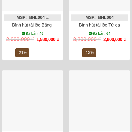
MSP: BHL004-a
MSP: BHL004
Bình hút tài lộc Băng Mai cao 23cm (vàng 18k)
Bình hút tài lộc Tứ cảnh N
Đã bán: 46
Đã bán: 64
Giá
Giá
Giá
Gi
2,000,000
₫
3,200,000
₫
1,580,000
₫
2,800,000
₫
gốc
hiện
gốc
hiệ
là:
tại
là:
tại
2,000,000 ₫.
là:
3,200,000 ₫.
là:
-21%
-13%
1,580,000 ₫.
2,8