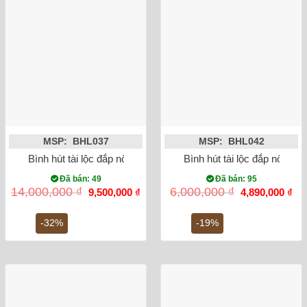
MSP: BHL037
MSP: BHL042
Bình hút tài lộc đắp nổi công đào mạ vàng men xanh 35cm
Bình hút tài lộc đắp nổi He
Đã bán: 49
Đã bán: 95
Giá
Giá
Giá
Gi
14,000,000
₫
6,000,000
₫
9,500,000
₫
4,890,000
₫
gốc
hiện
gốc
hiệ
là:
tại
là:
tại
14,000,000 ₫.
là:
6,000,000 ₫.
là:
-32%
-19%
9,500,000 ₫.
4,8