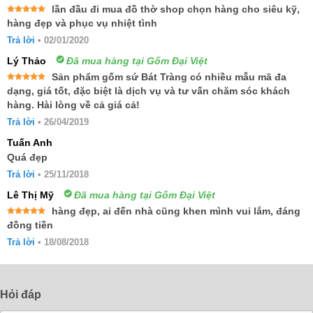
lần đầu đi mua đồ thờ shop chọn hàng cho siêu kỹ,
Được xếp
hàng đẹp và phục vụ nhiệt tình
hạng
5
5
sao
Trả lời
•
02/01/2020
Lý Thảo
Đã mua hàng tại Gốm Đại Việt
Sản phẩm gốm sứ Bát Tràng có nhiều mẫu mã đa
Được xếp
dạng, giá tốt, đặc biệt là dịch vụ và tư vấn chăm sóc khách
hạng
5
5
hàng. Hài lòng về cả giá cả!
sao
Trả lời
•
26/04/2019
Tuấn Anh
Quá đẹp
Trả lời
•
25/11/2018
Lê Thị Mỹ
Đã mua hàng tại Gốm Đại Việt
hàng đẹp, ai đến nhà cũng khen mình vui lắm, đáng
Được xếp
đồng tiền
hạng
5
5
sao
Trả lời
•
18/08/2018
Hỏi đáp