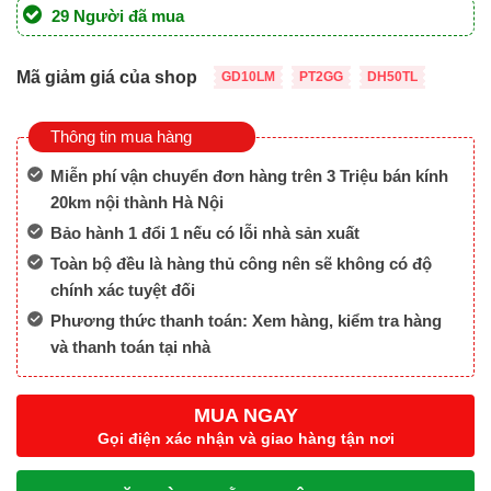
là:
tại
29 Người đã mua
7,000,000 ₫.
là:
6,500,000 ₫.
Mã giảm giá của shop
GD10LM
PT2GG
DH50TL
Thông tin mua hàng
Miễn phí vận chuyển đơn hàng trên 3 Triệu bán kính
20km nội thành Hà Nội
Bảo hành 1 đổi 1 nếu có lỗi nhà sản xuất
Toàn bộ đều là hàng thủ công nên sẽ không có độ
chính xác tuyệt đối
Phương thức thanh toán: Xem hàng, kiểm tra hàng
và thanh toán tại nhà
MUA NGAY
Gọi điện xác nhận và giao hàng tận nơi