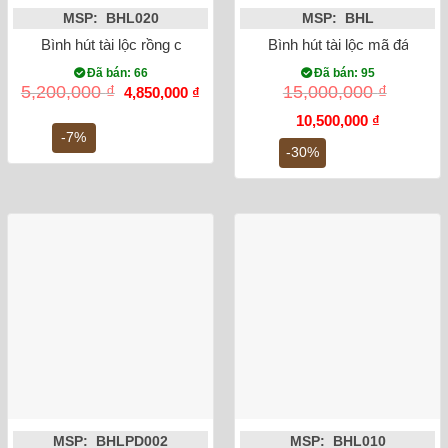
MSP: BHL020
MSP: BHL
Bình hút tài lộc rồng chữ Phúc vẽ vàng kim
Bình hút tài lộc mã đáo thà
Đã bán: 66
Đã bán: 95
Giá
Giá
5,200,000
₫
15,000,000
₫
4,850,000
₫
gốc
hiện
là:
tại
Giá
Giá
10,500,000
₫
5,200,000 ₫.
là:
gốc
hiện
-7%
4,850,000 ₫.
là:
tại
-30%
15,000,000 ₫.
là:
10,500,000
MSP: BHLPD002
MSP: BHL010