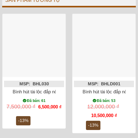
SẢN PHẨM TƯƠNG TỰ
MSP: BHL030
MSP: BHLD001
Bình hút tài lộc đắp nổi cá chép hóa rồng men rạn 35cm
Bình hút tài lộc đắp nổi cô
Đã bán: 61
Đã bán: 53
Giá
Giá
7,500,000
₫
12,000,000
₫
6,500,000
₫
gốc
hiện
là:
tại
Giá
Giá
10,500,000
₫
7,500,000 ₫.
là:
gốc
hiện
-13%
6,500,000 ₫.
là:
tại
-13%
12,000,000 ₫.
là:
10,500,000