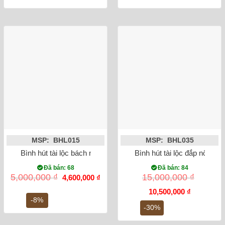
MSP: BHL015
MSP: BHL035
Bình hút tài lộc bách nhi đồ tứ cảnh
Bình hút tài lộc đắp nổi cô
Đã bán: 68
Đã bán: 84
Giá
Giá
5,000,000
₫
15,000,000
₫
4,600,000
₫
gốc
hiện
là:
tại
Giá
Giá
10,500,000
₫
5,000,000 ₫.
là:
gốc
hiện
-8%
4,600,000 ₫.
là:
tại
-30%
15,000,000 ₫.
là:
10,500,000