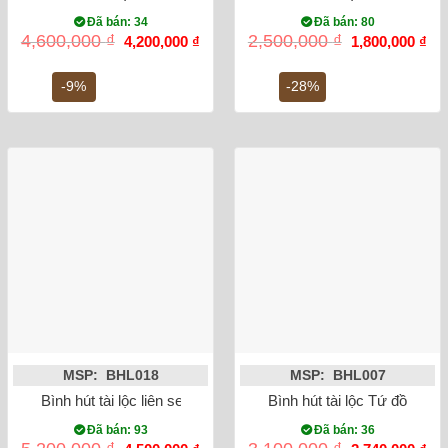
Đã bán: 34
Đã bán: 80
Giá
Giá
Giá
Gi
4,600,000
₫
2,500,000
₫
4,200,000
₫
1,800,000
₫
gốc
hiện
gốc
hiệ
là:
tại
là:
tại
4,600,000 ₫.
là:
2,500,000 ₫.
là:
-9%
-28%
4,200,000 ₫.
1,8
MSP: BHL018
MSP: BHL007
Bình hút tài lộc liên sen vẽ vàng kim 24K
Bình hút tài lộc Tứ đồ cao
Đã bán: 93
Đã bán: 36
Giá
Giá
Giá
Gi