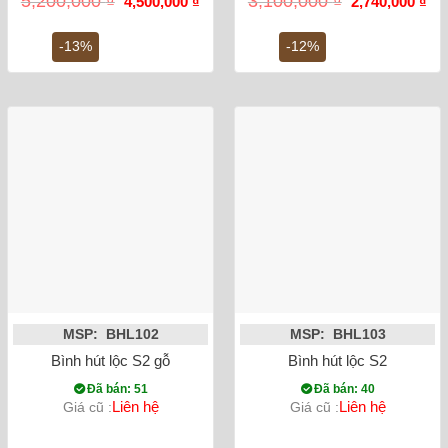
5,200,000
₫
3,100,000
₫
4,500,000
₫
2,740,000
₫
gốc
hiện
gốc
hiệ
là:
tại
là:
tại
5,200,000 ₫.
là:
3,100,000 ₫.
là:
-13%
-12%
4,500,000 ₫.
2,7
MSP: BHL102
MSP: BHL103
Bình hút lộc S2 gỗ
Bình hút lộc S2
Đã bán: 51
Đã bán: 40
Liên hệ
Liên hệ
Giá cũ :
Giá cũ :