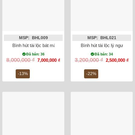
MSP: BHL009
MSP: BHL021
Bình hút tài lộc bát mã truy phong – men rạn cổ – cao 40cm
Bình hút tài lộc lý ngư vọn
Đã bán: 36
Đã bán: 34
Giá
Giá
Giá
Gi
8,000,000
₫
3,200,000
₫
7,000,000
₫
2,500,000
₫
gốc
hiện
gốc
hiệ
là:
tại
là:
tại
8,000,000 ₫.
là:
3,200,000 ₫.
là:
-13%
-22%
7,000,000 ₫.
2,5