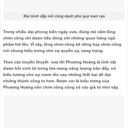
Mai bình đắp nổi công danh phú quý men rạn
Trong chiều đại phong kiến ngày xưa, dùng mũ cắm lông
chim công chỉ được
tiêu dùng
với
những
quan hàng ngũ
phẩm trở lên. Vì vậy, lông chim công
kể
riêng hay chim công
nói
chung
biểu trưng
cho sự quyền uy, sang trọng.
Theo
các
truyền thuyết xưa thì Phượng Hoàng là linh vật
được hồi sinh
từ
trong lửa
mang
năng lượng tràn đầy, nó
biểu tượng
cho sự vươn lên sau
những
thất bại để đạt
những
thành công
to
hơn. Được coi là
biểu trưng
của
Phượng Hoàng nên chim công cũng có
các
giá trị như vậy.