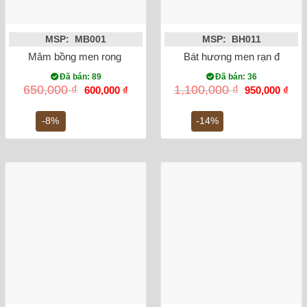
MSP: MB001
MSP: BH011
Mâm bồng men rong vẽ sen phi 27
Bát hương men rạn đắp nổi
Đã bán: 89
Đã bán: 36
Giá
Giá
Giá
Giá
650,000
₫
1,100,000
₫
600,000
₫
950,000
₫
gốc
hiện
gốc
hiện
là:
tại
là:
tại
650,000 ₫.
là:
1,100,000 ₫.
là:
-8%
-14%
600,000 ₫.
950,