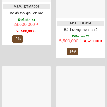
MSP: DTMR006
Bộ đồ thờ gia tiên men rạn đắp nổi Bát Tràng Số 2
Đã bán: 41
MSP: BH014
28,000,000
₫
Bát hương men rạn đắp nổi
Giá
Giá
25,500,000
₫
gốc
hiện
Đã bán: 21
là:
tại
-9%
Giá
Gi
5,500,000
₫
4,620,000
₫
28,000,000 ₫.
là:
gốc
hiệ
25,500,000 ₫.
là:
tại
5,500,000 ₫.
là:
-16%
4,6