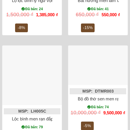
Lọ lộc bình lý ngư vọng nguyệt 52cm
Bát hương men lam vẽ rồng
Đã bán: 24
Đã bán: 41
Giá
Giá
Giá
Giá
1,500,000
₫
650,000
₫
1,385,000
₫
550,000
₫
gốc
hiện
gốc
hiện
là:
tại
là:
tại
1,500,000 ₫.
là:
650,000 ₫.
là:
-8%
-15%
1,385,000 ₫.
550,0
MSP: DTMR003
Bộ đồ thờ sen men rạn đắp 
Đã bán: 74
MSP: LH005C
Giá
Gi
10,000,000
₫
9,500,000
₫
gốc
hi
Lộc bình men rạn đắp nổi rồng miệng lượn 27cm
là:
tại
10,000,000 ₫.
là:
-5%
Đã bán: 79
9,