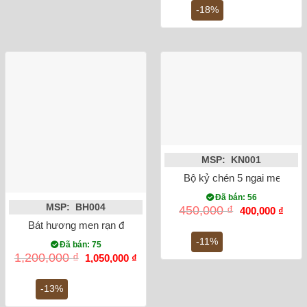
1,100,000 ₫.
là:
-18%
900,
MSP: KN001
Bộ kỷ chén 5 ngai men ron
Đã bán: 56
MSP: BH004
Giá
Giá
450,000
₫
400,000
₫
gốc
hiện
Bát hương men rạn đắp nổi rồng phi 20
là:
tại
450,000 ₫.
là:
-11%
Đã bán: 75
400,0
Giá
Giá
1,200,000
₫
1,050,000
₫
gốc
hiện
là:
tại
1,200,000 ₫.
là:
-13%
1,050,000 ₫.