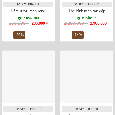
MSP: NR001
MSP: LH006C
Nậm rượu men rong vẽ sen 15cm
Lộc bình men rạn đắp nổi 
Đã bán: 100
Đã bán: 62
Giá
Giá
Giá
Gi
350,000
₫
2,200,000
₫
280,000
₫
1,900,000
₫
gốc
hiện
gốc
hiệ
là:
tại
là:
tại
350,000 ₫.
là:
2,200,000 ₫.
là:
-20%
-14%
280,000 ₫.
1,9
MSP: LB0029
MSP: BH008