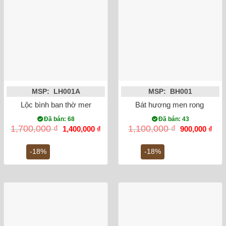
MSP: LH001A
MSP: BH001
Lộc bình ban thờ men rong vẽ sen 32cm
Bát hương men rong vẽ rồn
Đã bán: 68
Đã bán: 43
Giá
Giá
Giá
Giá
1,700,000
₫
1,100,000
₫
1,400,000
₫
900,000
₫
gốc
hiện
gốc
hiện
là:
tại
là:
tại
1,700,000 ₫.
là:
1,100,000 ₫.
là:
-18%
-18%
1,400,000 ₫.
900,