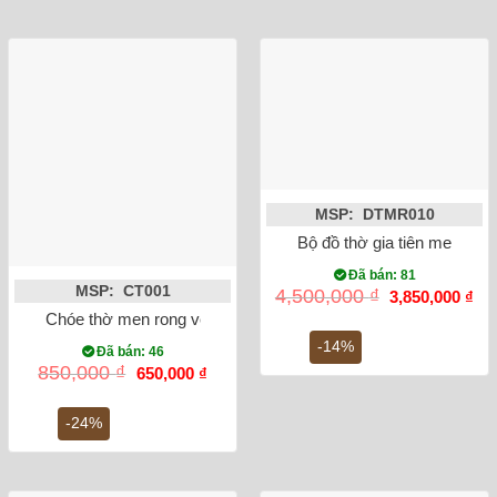
MSP: DTMR010
Bộ đồ thờ gia tiên men lam
Đã bán: 81
MSP: CT001
Giá
Gi
4,500,000
₫
3,850,000
₫
gốc
hiệ
Chóe thờ men rong vẽ sen 19cm
là:
tại
4,500,000 ₫.
là:
-14%
Đã bán: 46
3,8
Giá
Giá
850,000
₫
650,000
₫
gốc
hiện
là:
tại
850,000 ₫.
là:
-24%
650,000 ₫.