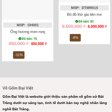
MSP: DTMR015
Bộ đồ thờ gia tiên men rong
Đã bán: 82
MSP: OH001
Giá
Gi
6,500,000
₫
6,000,000
₫
gốc
hiệ
Ống hương men rong vẽ sen 15cm
là:
tại
6,500,000 ₫.
là:
-8%
Đã bán: 76
6,0
Giá
Giá
450,000
₫
400,000
₫
gốc
hiện
là:
tại
450,000 ₫.
là:
-11%
400,000 ₫.
Về Gốm Đại Việt
Gốm Đại Việt là website giới thiệu sản phẩm về gốm sứ Bát
Tràng dưới sự sáng tạo, tinh tế dưới bàn tay nghệ nhân làng
nghề Bát Tràng.