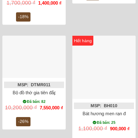
Giá
Giá
1,700,000
₫
1,400,000
₫
gốc
hiện
là:
tại
1,700,000 ₫.
là:
-18%
1,400,000 ₫.
Hết hàng
MSP: DTMR011
Bộ đồ thờ gia tiên đắp nổi men rạn Bát Tràng số 8
Đã bán: 82
MSP: BH010
Giá
Giá
10,200,000
₫
7,550,000
₫
gốc
hiện
Bát hương men rạn đắp nổi 
là:
tại
10,200,000 ₫.
là:
-26%
Đã bán: 25
7,550,000 ₫.
Giá
Giá
1,100,000
₫
900,000
₫
gốc
hiện
là:
tại