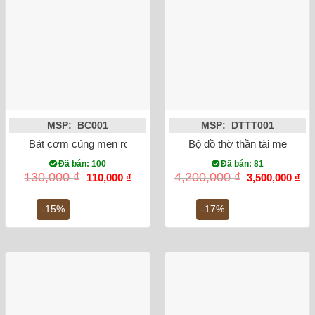
MSP: BC001
MSP: DTTT001
Bát cơm cúng men rong vẽ sen
Bộ đồ thờ thần tài men rạn 
Đã bán: 100
Đã bán: 81
Giá
Giá
Giá
Gi
130,000
₫
4,200,000
₫
110,000
₫
3,500,000
₫
gốc
hiện
gốc
hiệ
là:
tại
là:
tại
130,000 ₫.
là:
4,200,000 ₫.
là:
-15%
-17%
110,000 ₫.
3,5