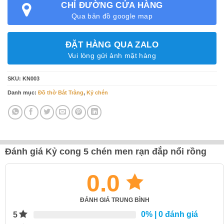
CHỈ ĐƯỜNG CỬA HÀNG
Qua bản đồ google map
ĐẶT HÀNG QUA ZALO
Vui lòng gửi ảnh mặt hàng
SKU:
KN003
Danh mục:
Đồ thờ Bát Tràng
,
Kỷ chén
Đánh giá Kỷ cong 5 chén men rạn đắp nổi rồng
0.0
ĐÁNH GIÁ TRUNG BÌNH
0%
| 0 đánh giá
5