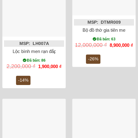
MSP: DTMR009
Bộ đồ thờ gia tiên men rong
Đã bán: 63
MSP: LH007A
Giá
Gi
12,000,000
₫
8,900,000
₫
gốc
hi
Lộc bình men rạn đắp nổi công đào miệng lượn 27cm
là:
tại
12,000,000 ₫.
là:
-26%
Đã bán: 86
8,
Giá
Giá
2,200,000
₫
1,900,000
₫
gốc
hiện
là:
tại
2,200,000 ₫.
là:
-14%
1,900,000 ₫.