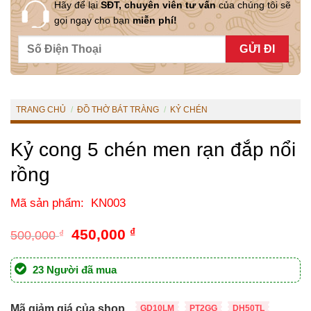
Hãy để lại
SĐT, chuyên viên tư vấn
của chúng tôi sẽ
gọi ngay cho bạn
miễn phí!
TRANG CHỦ
/
ĐỒ THỜ BÁT TRÀNG
/
KỶ CHÉN
Kỷ cong 5 chén men rạn đắp nổi
rồng
Mã sản phẩm: KN003
Giá
Giá
450,000
₫
500,000
₫
gốc
hiện
là:
tại
23 Người đã mua
500,000 ₫.
là:
450,000 ₫.
Mã giảm giá của shop
GD10LM
PT2GG
DH50TL