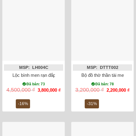
MSP: LH004C
MSP: DTTT002
Lộc bình men rạn đắp nổi rồng 50cm
Bộ đồ thờ thần tài men ron
Đã bán: 73
Đã bán: 78
Giá
Giá
Giá
Gi
4,500,000
₫
3,200,000
₫
3,800,000
₫
2,200,000
₫
gốc
hiện
gốc
hiệ
là:
tại
là:
tại
4,500,000 ₫.
là:
3,200,000 ₫.
là:
-16%
-31%
3,800,000 ₫.
2,2