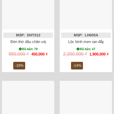
MSP: DHT012
MSP: LH005A
Đèn thờ dầu chân váy tròn men rạn cổ Bát Tràng thủ công
Lộc bình men rạn đắp nổi 
Đã bán: 79
Đã bán: 47
Giá
Giá
Giá
Gi
550,000
₫
2,200,000
₫
450,000
₫
1,900,000
₫
gốc
hiện
gốc
hiệ
là:
tại
là:
tại
550,000 ₫.
là:
2,200,000 ₫.
là:
-18%
-14%
450,000 ₫.
1,9