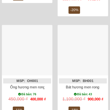
gốc
hiện
25,500,000 ₫.
là:
tại
1,200,000 ₫.
là:
-20%
960,
MSP: OH001
MSP: BH001
Ống hương men rong vẽ sen 15cm
Bát hương men rong vẽ rồn
Đã bán: 76
Đã bán: 43
Giá
Giá
Giá
Giá
450,000
₫
1,100,000
₫
400,000
₫
900,000
₫
gốc
hiện
gốc
hiện
là:
tại
là:
tại
450,000 ₫.
là:
1,100,000 ₫.
là:
-11%
-18%