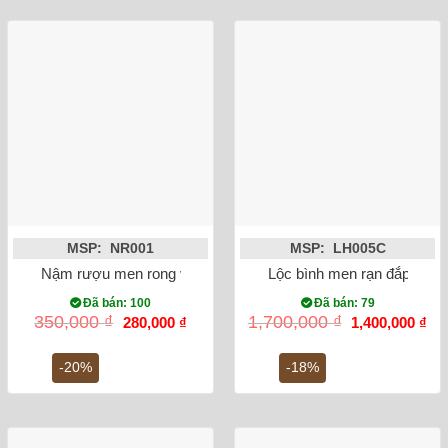
MSP: NR001
MSP: LH005C
Nậm rượu men rong vẽ sen 15cm
Lộc bình men rạn đắp nổi 
Đã bán: 100
Đã bán: 79
Giá
Giá
Giá
Gi
350,000
₫
1,700,000
₫
280,000
₫
1,400,000
₫
gốc
hiện
gốc
hiệ
là:
tại
là:
tại
350,000 ₫.
là:
1,700,000 ₫.
là:
-20%
-18%
280,000 ₫.
1,4