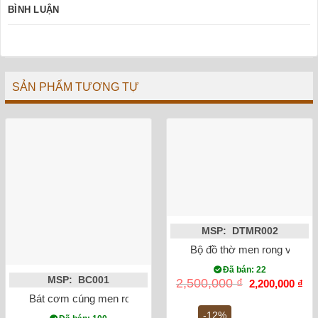
BÌNH LUẬN
SẢN PHẨM TƯƠNG TỰ
MSP: DTMR002
Bộ đồ thờ men rong vẽ sen
Đã bán: 22
MSP: BC001
Giá
Gi
2,500,000
₫
2,200,000
₫
gốc
hiệ
Bát cơm cúng men rong vẽ sen
là:
tại
2,500,000 ₫.
là:
-12%