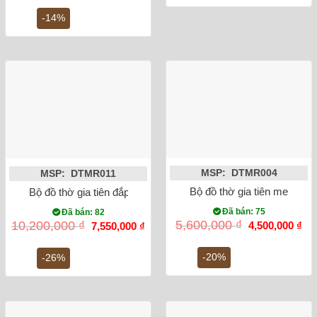
là:
tại
2,200,000 ₫.
là:
-14%
1,900,000 ₫.
MSP: DTMR004
MSP: DTMR011
Bộ đồ thờ gia tiên men rạn 
Bộ đồ thờ gia tiên đắp nổi men rạn Bát Tràng số 8
Đã bán: 75
Đã bán: 82
Giá
Gi
Giá
Giá
5,600,000
₫
10,200,000
₫
4,500,000
₫
7,550,000
₫
gốc
hiệ
gốc
hiện
là:
tại
là:
tại
5,600,000 ₫.
là:
10,200,000 ₫.
là:
-20%
-26%
4,5
7,550,000 ₫.