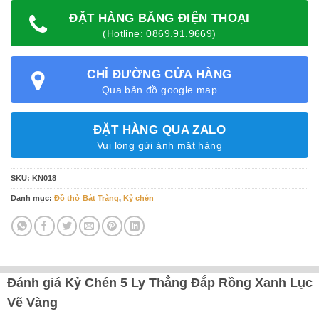
ĐẶT HÀNG BẰNG ĐIỆN THOẠI
(Hotline: 0869.91.9669)
CHỈ ĐƯỜNG CỬA HÀNG
Qua bản đồ google map
ĐẶT HÀNG QUA ZALO
Vui lòng gửi ảnh mặt hàng
SKU:
KN018
Danh mục:
Đồ thờ Bát Tràng
,
Kỷ chén
Đánh giá Kỷ Chén 5 Ly Thẳng Đắp Rồng Xanh Lục
Vẽ Vàng