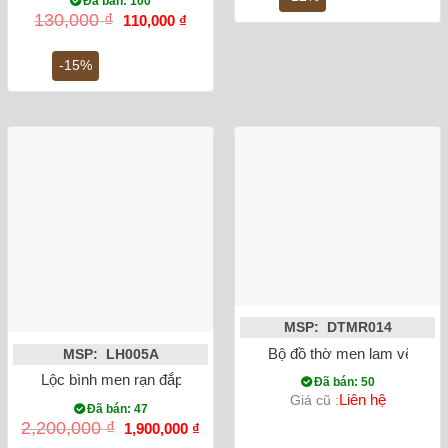
Đã bán: 100
2,2
Giá
Giá
130,000
₫
110,000
₫
gốc
hiện
là:
tại
130,000 ₫.
là:
-15%
110,000 ₫.
MSP: DTMR014
Bộ đồ thờ men lam vẽ nổi
MSP: LH005A
Lộc bình men rạn đắp nổi rồng miệng lượn 32cm
Đã bán: 50
Liên hệ
Giá cũ :
Đã bán: 47
Giá
Giá
2,200,000
₫
1,900,000
₫
gốc
hiện