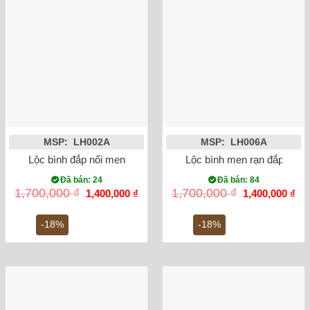
MSP: LH002A
MSP: LH006A
Lộc bình đắp nổi men rạn rồng 27cm
Lộc bình men rạn đắp nổi 
Đã bán: 24
Đã bán: 84
Giá
Giá
Giá
Gi
1,700,000
₫
1,700,000
₫
1,400,000
₫
1,400,000
₫
gốc
hiện
gốc
hiệ
là:
tại
là:
tại
1,700,000 ₫.
là:
1,700,000 ₫.
là:
-18%
-18%
1,400,000 ₫.
1,4