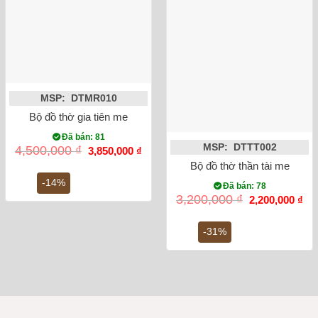
MSP: DTMR010
Bộ đồ thờ gia tiên men lam ánh kim Bát Tràng
Đã bán: 81
MSP: DTTT002
Giá
Giá
4,500,000
₫
3,850,000
₫
gốc
hiện
Bộ đồ thờ thần tài men ron
là:
tại
4,500,000 ₫.
là:
-14%
Đã bán: 78
3,850,000 ₫.
Giá
Gi
3,200,000
₫
2,200,000
₫
gốc
hiệ
là:
tại
3,200,000 ₫.
là:
-31%
2,2