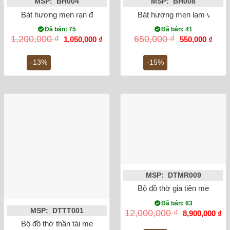
MSP: BH004
MSP: BH008
Bát hương men rạn đắp nổi rồng phi 20
Bát hương men lam vẽ rồng
Đã bán: 75
Đã bán: 41
Giá
Giá
Giá
Giá
1,200,000
₫
650,000
₫
1,050,000
₫
550,000
₫
gốc
hiện
gốc
hiện
là:
tại
là:
tại
1,200,000 ₫.
là:
650,000 ₫.
là:
-13%
-15%
1,050,000 ₫.
550,0
MSP: DTMR009
Bộ đồ thờ gia tiên men rong
Đã bán: 63
MSP: DTTT001
Giá
Gi
12,000,000
₫
8,900,000
₫
gốc
hi
Bộ đồ thờ thần tài men rạn đắp nổi
là:
tại