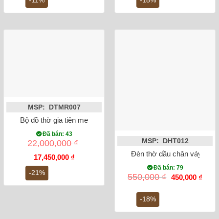
400,000 ₫.
900,
MSP: DTMR007
Bộ đồ thờ gia tiên men ngọc lục bảo Bát Tràng
Đã bán: 43
MSP: DHT012
22,000,000
₫
Đèn thờ dầu chân váy tròn 
Giá
Giá
17,450,000
₫
gốc
hiện
Đã bán: 79
là:
tại
-21%
Giá
Giá
550,000
₫
450,000
₫
22,000,000 ₫.
là:
gốc
hiện
17,450,000 ₫.
là:
tại
550,000 ₫.
là:
-18%
450,0