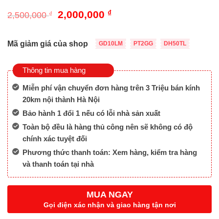
Giá
Giá
2,000,000
₫
2,500,000
₫
gốc
hiện
là:
tại
2,500,000 ₫.
là:
Mã giảm giá của shop
GD10LM
PT2GG
DH50TL
2,000,000 ₫.
Thông tin mua hàng
Miễn phí vận chuyển đơn hàng trên 3 Triệu bán kính
20km nội thành Hà Nội
Bảo hành 1 đổi 1 nếu có lỗi nhà sản xuất
Toàn bộ đều là hàng thủ công nên sẽ không có độ
chính xác tuyệt đối
Phương thức thanh toán: Xem hàng, kiểm tra hàng
và thanh toán tại nhà
MUA NGAY
Gọi điện xác nhận và giao hàng tận nơi