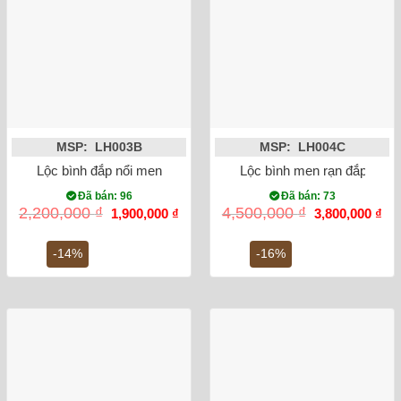
MSP: LH003B
MSP: LH004C
Lộc bình đắp nổi men rạn cổ rồng 32cm
Lộc bình men rạn đắp nổi 
Đã bán: 96
Đã bán: 73
Giá
Giá
Giá
Gi
2,200,000
₫
4,500,000
₫
1,900,000
₫
3,800,000
₫
gốc
hiện
gốc
hiệ
là:
tại
là:
tại
2,200,000 ₫.
là:
4,500,000 ₫.
là:
-14%
-16%
1,900,000 ₫.
3,8