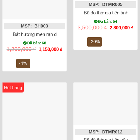
MSP: DTMR005
Bộ đồ thờ gia tiên ánh vàng
Đã bán: 54
MSP: BH003
Giá
Gi
3,500,000
₫
2,800,000
₫
gốc
hiệ
Bát hương men rạn đắp nổi sen phi 20
là:
tại
3,500,000 ₫.
là:
-20%
Đã bán: 68
2,8
Giá
Giá
1,200,000
₫
1,150,000
₫
gốc
hiện
là:
tại
1,200,000 ₫.
là:
-4%
1,150,000 ₫.
Hết hàng
MSP: DTMR012
Bộ đồ thờ gia tiên vẽ men 