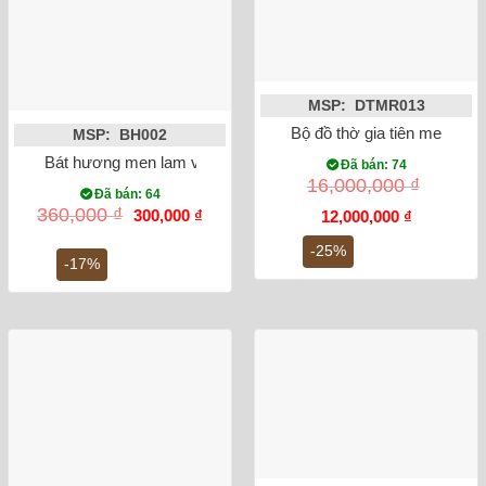
MSP: DTMR013
Bộ đồ thờ gia tiên men rạ
MSP: BH002
Bát hương men lam vẽ rồng ánh kim phi 20
Đã bán: 74
16,000,000
₫
Đã bán: 64
Giá
Giá
360,000
₫
300,000
₫
Giá
Giá
12,000,000
₫
gốc
hiện
gốc
hiện
là:
tại
là:
tại
-25%
360,000 ₫.
là:
-17%
16,000,000 ₫.
là:
300,000 ₫.
12,000,000