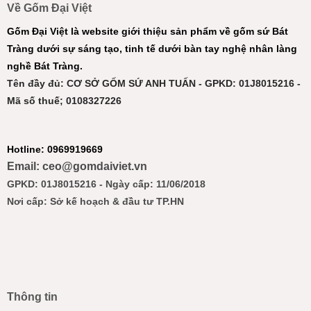
Về Gốm Đại Việt
Gốm Đại Việt là website giới thiệu sản phẩm về gốm sứ Bát
Tràng dưới sự sáng tạo, tinh tế dưới bàn tay nghệ nhân làng
nghề Bát Tràng.
Tên đầy đủ: CƠ SỞ GỐM SỨ ANH TUẤN - GPKD: 01J8015216 -
Mã số thuế; 0108327226
Hotline: 0969919669
Email: ceo@gomdaiviet.vn
GPKD: 01J8015216 - Ngày cấp: 11/06/2018
Nơi cấp: Sở kế hoạch & đầu tư TP.HN
Thông tin