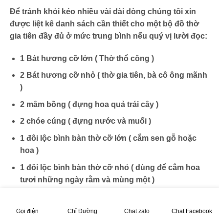
Để tránh khỏi kéo nhiều vài dài dòng chúng tôi xin
được liệt kê danh sách cần thiết cho một bộ đồ thờ
gia tiên đầy đủ ở mức trung bình nếu quý vị lười đọc:
1 Bát hương cỡ lớn ( Thờ thổ công )
2 Bát hương cỡ nhỏ ( thờ gia tiên, bà cô ông mãnh
)
2 mâm bồng ( đựng hoa quả trái cây )
2 chóe cúng ( đựng nước và muối )
1 đôi lộc bình bàn thờ cỡ lớn ( cắm sen gỗ hoặc
hoa )
1 đôi lộc bình bàn thờ cỡ nhỏ ( dùng để cắm hoa
tươi những ngày rằm và mùng một )
1 bộ kỷ 5 ngai ( dùng để đựng nước hoặc rượu )
Gọi điện
Chỉ Đường
Chat zalo
Chat Facebook
1 ống hương ( có thể là 2 ống nếu bàn thờ to )