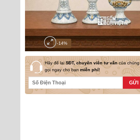
-14%
Hãy để lại
SĐT, chuyên viên tư vấn
của chúng 
gọi ngay cho bạn
miễn phí!