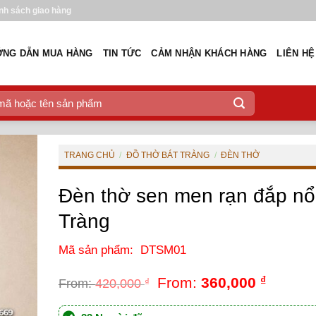
nh sách giao hàng
NG DẪN MUA HÀNG
TIN TỨC
CẢM NHẬN KHÁCH HÀNG
LIÊN HỆ
TRANG CHỦ
/
ĐỒ THỜ BÁT TRÀNG
/
ĐÈN THỜ
Đèn thờ sen men rạn đắp nổ
Tràng
Mã sản phẩm: DTSM01
From:
360,000
₫
From:
420,000
₫
From:
420,000
₫