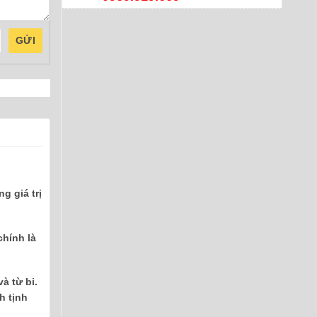
GỬI
g giá trị
hính là
à từ bi.
h tịnh