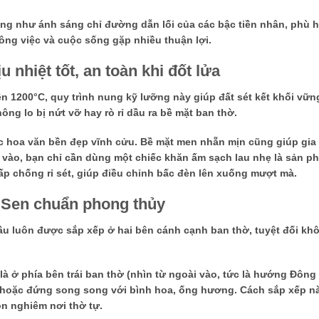
g như ánh sáng chỉ đường dẫn lối của các bậc tiền nhân, phù hộ
ông việc và cuộc sống gặp nhiều thuận lợi.
nhiệt tốt, an toàn khi đốt lửa
 1200°C, quy trình nung kỹ lưỡng này giúp đất sét kết khối vữn
hông lo bị nứt vỡ hay rò rỉ dầu
ra bề mặt ban thờ.
 hoa văn bền đẹp vĩnh cửu. Bề mặt men nhẵn mịn cũng giúp gia
 vào, bạn chỉ cần dùng một chiếc khăn ấm sạch lau nhẹ là sản ph
 chống rỉ sét, giúp điều chỉnh bấc đèn lên xuống mượt mà.
 Sen chuẩn phong thủy
ầu luôn được sắp xếp ở hai bên cánh cạnh ban thờ, tuyệt đối kh
 là ở
phía bên trái ban thờ
(nhìn từ ngoài vào, tức là hướng Đông
ài hoặc đứng song song với bình hoa, ống hương. Cách sắp xếp n
ôn nghiêm nơi thờ tự.