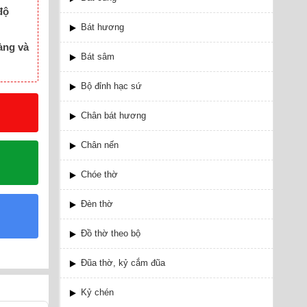
độ
Bát hương
àng và
Bát sâm
Bộ đỉnh hạc sứ
Chân bát hương
Chân nến
Chóe thờ
Đèn thờ
Đồ thờ theo bộ
Đũa thờ, kỷ cắm đũa
Kỷ chén