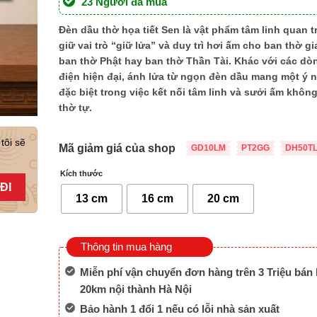
23 Người đã mua
Đèn dầu thờ họa tiết Sen
là vật phẩm tâm linh quan t
giữ vai trò “giữ lửa” và duy trì hơi ấm cho ban thờ gia
ban thờ Phật hay ban thờ Thần Tài. Khác với các dò
điện hiện đại, ánh lửa từ ngọn đèn dầu mang một ý 
đặc biệt trong việc kết nối tâm linh và sưởi ấm khôn
thờ tự.
tôi sẽ
Mã giảm giá của shop
GD10LM
PT2GG
DH50T
Kích thước
13 cm
16 cm
20 cm
Thông tin mua hàng
Miễn phí vận chuyển đơn hàng trên 3 Triệu bán 
20km nội thành Hà Nội
Bảo hành 1 đổi 1 nếu có lỗi nhà sản xuất