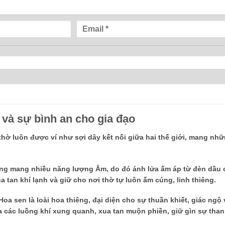
 và sự bình an cho gia đạo
thờ luôn được ví như sợi dây kết nối giữa hai thế giới, mang nhữn
g mang nhiều năng lượng Âm, do đó ánh lửa ấm áp từ đèn dầu c
 tan khí lạnh và giữ cho nơi thờ tự luôn ấm cúng, linh thiêng.
oa sen là loài hoa thiêng, đại diện cho sự thuần khiết, giác ngộ v
a các luồng khí xung quanh, xua tan muộn phiền, giữ gìn sự than