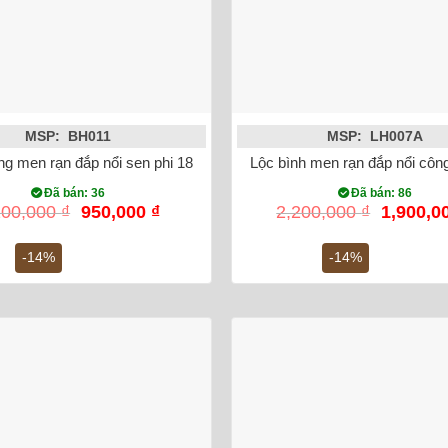
MSP: BH011
MSP: LH007A
g men rạn đắp nổi sen phi 18
Lộc bình men rạn đắp nổi cô
Đã bán: 36
Đã bán: 86
Giá
Giá
Giá
100,000
₫
950,000
₫
2,200,000
₫
1,900,0
gốc
hiện
gốc
là:
tại
là:
-14%
-14%
1,100,000 ₫.
là:
2,200,00
950,000 ₫.