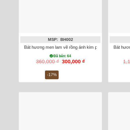
MSP: BH002
Bát hương men lam vẽ rồng ánh kim phi 20
Bát hươn
Đã bán: 64
Giá
Giá
360,000
₫
300,000
₫
1,
gốc
hiện
là:
tại
-17%
360,000 ₫.
là:
300,000 ₫.