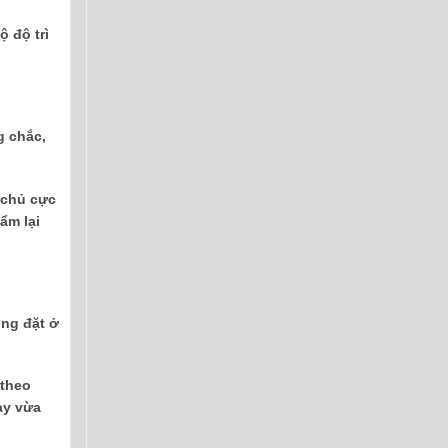
 độ trì
g chắc,
 chủ cực
ẩm lại
ông đặt ở
 theo
ày vừa