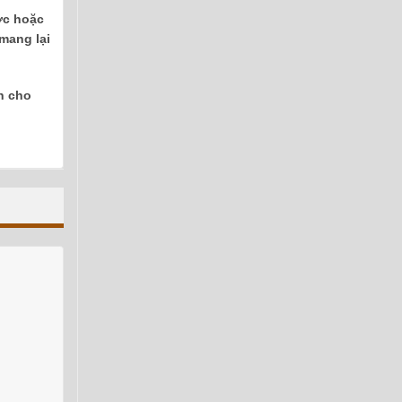
ớc hoặc
mang lại
h cho