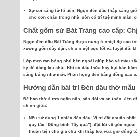
Sự soi sáng từ tổ tiên:
Ngọn đèn dầu thắp sáng giốn
cho con cháu trong nhà luôn có trí tuệ minh mẫn, c
Chất gốm sứ Bát Tràng cao cấp: Chịu 
Ngọn đèn dầu Bát Tràng được nung ở nhiệt độ cao trên
xương gốm dày dặn,
chịu nhiệt cực tốt và tuyệt đối k
Lớp men rạn bóng phủ bên ngoài giúp bảo vệ màu sắc
kỳ dễ dàng lau chùi. Khi có dầu thừa hay bụi bẩn bám
sáng bóng như mới. Phần họng đèn bằng đồng cao cấp
Hướng dẫn bài trí Đèn dầu thờ mẫu
Để ban thờ được ngăn nắp, cân đối và an toàn, đèn d
chính giữa:
Nếu sử dụng 1 chiếc đèn dầu:
Vị trí đặt chuẩn nhất
quy tắc “Đông bình Tây quả”), đặt lùi về góc ngo
thuận tiện cho gia chủ khi thắp lửa vừa giữ đúng t