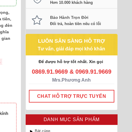
Hơn 10.000 khách hàng
rọng,
Bảo Hành Trọn Đời
 tiên,
Đổi trả, hoàn tiền nếu có lỗi
ng đèn
nghĩa
g gian
LUÔN SẴN SÀNG HỖ TRỢ
Tư vấn, giải đáp mọi khó khăn
Để được hỗ trợ tốt nhất. Xin gọi
L
0869.91.9669 & 0969.91.9669
Mrs.Phương Anh
CHAT HỖ TRỢ TRỰC TUYẾN
kính
DANH MỤC SẢN PHẨM
Bát cúng