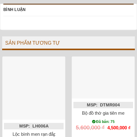
BÌNH LUẬN
SẢN PHẨM TƯƠNG TỰ
MSP: DTMR004
Bộ đồ thờ gia tiên men rạn 
Đã bán: 75
MSP: LH006A
Giá
Gi
5,600,000
₫
4,500,000
₫
gốc
hiệ
Lộc bình men rạn đắp nổi sen 27cm
là:
tại