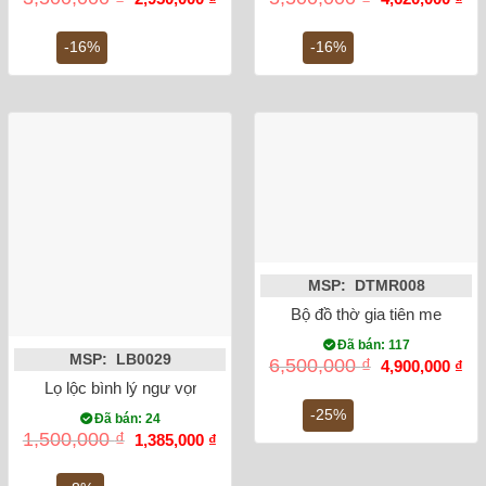
gốc
hiện
gốc
hiệ
là:
tại
là:
tại
3,500,000 ₫.
là:
5,500,000 ₫.
là:
-16%
-16%
2,950,000 ₫.
4,6
MSP: DTMR008
Bộ đồ thờ gia tiên men rong
Đã bán: 117
MSP: LB0029
Giá
Gi
6,500,000
₫
4,900,000
₫
gốc
hiệ
Lọ lộc bình lý ngư vọng nguyệt 52cm
là:
tại
6,500,000 ₫.
là:
-25%
Đã bán: 24
4,9
Giá
Giá
1,500,000
₫
1,385,000
₫
gốc
hiện
là:
tại
1,500,000 ₫.
là: