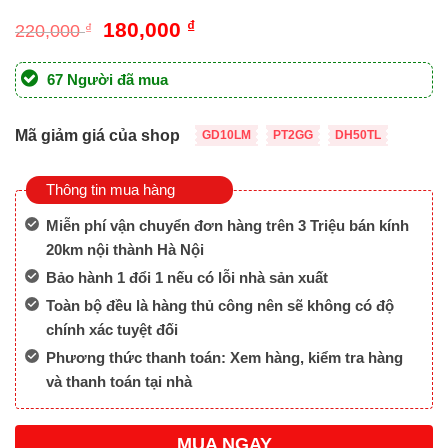
Giá
Giá
180,000
₫
220,000
₫
gốc
hiện
là:
tại
67 Người đã mua
220,000 ₫.
là:
180,000 ₫.
Mã giảm giá của shop
GD10LM
PT2GG
DH50TL
Thông tin mua hàng
Miễn phí vận chuyển đơn hàng trên 3 Triệu bán kính
20km nội thành Hà Nội
Bảo hành 1 đổi 1 nếu có lỗi nhà sản xuất
Toàn bộ đều là hàng thủ công nên sẽ không có độ
chính xác tuyệt đối
Phương thức thanh toán: Xem hàng, kiểm tra hàng
và thanh toán tại nhà
MUA NGAY