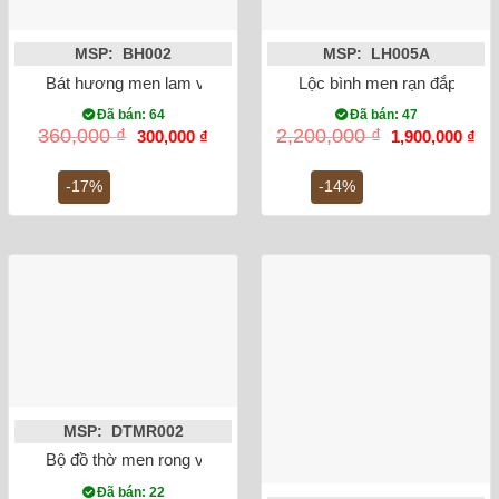
MSP: BH002
MSP: LH005A
Bát hương men lam vẽ rồng ánh kim phi 20
Lộc bình men rạn đắp nổi 
Đã bán: 64
Đã bán: 47
Giá
Giá
Giá
Gi
360,000
₫
2,200,000
₫
300,000
₫
1,900,000
₫
gốc
hiện
gốc
hiệ
là:
tại
là:
tại
360,000 ₫.
là:
2,200,000 ₫.
là:
-17%
-14%
300,000 ₫.
1,9
MSP: DTMR002
Bộ đồ thờ men rong vẽ sen rồng Bát Tràng
Đã bán: 22