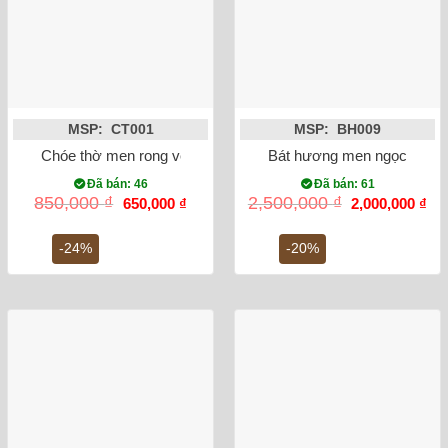
MSP: CT001
MSP: BH009
Chóe thờ men rong vẽ sen 19cm
Bát hương men ngọc lục bảo
Đã bán: 46
Đã bán: 61
Giá
Giá
Giá
Gi
850,000
₫
2,500,000
₫
650,000
₫
2,000,000
₫
gốc
hiện
gốc
hiệ
là:
tại
là:
tại
850,000 ₫.
là:
2,500,000 ₫.
là:
-24%
-20%
650,000 ₫.
2,0