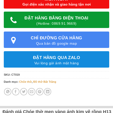
Gọi điện xác nhận và giao hàng tận nơi
ĐẶT HÀNG BẰNG ĐIỆN THOẠI
(Hotline: 0869.91.9669)
CHỈ ĐƯỜNG CỬA HÀNG
Qua bản đồ google map
ĐẶT HÀNG QUA ZALO
Vui lòng gửi ảnh mặt hàng
SKU:
CT019
Danh mục:
Chóe thờ
,
Đồ thờ Bát Tràng
Đánh giá Chóe thờ men vàng ánh kim vẽ rồng H13