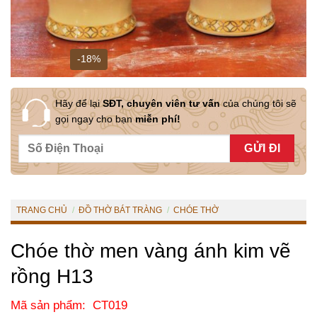
-18%
Hãy để lại
SĐT, chuyên viên tư vấn
của chúng tôi sẽ
gọi ngay cho bạn
miễn phí!
TRANG CHỦ
/
ĐỒ THỜ BÁT TRÀNG
/
CHÓE THỜ
Chóe thờ men vàng ánh kim vẽ
rồng H13
Mã sản phẩm: CT019