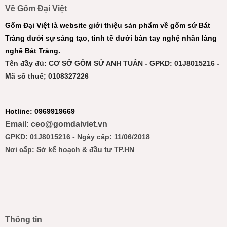
Về Gốm Đại Việt
Gốm Đại Việt là website giới thiệu sản phẩm về gốm sứ Bát
Tràng dưới sự sáng tạo, tinh tế dưới bàn tay nghệ nhân làng
nghề Bát Tràng.
Tên đầy đủ: CƠ SỞ GỐM SỨ ANH TUẤN - GPKD: 01J8015216 -
Mã số thuế; 0108327226
Hotline: 0969919669
Email: ceo@gomdaiviet.vn
GPKD: 01J8015216 - Ngày cấp: 11/06/2018
Nơi cấp: Sở kế hoạch & đầu tư TP.HN
Thông tin