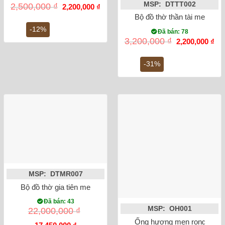
MSP: DTTT002
Giá
Giá
2,500,000
₫
2,200,000
₫
gốc
hiện
Bộ đồ thờ thần tài men ron
là:
tại
2,500,000 ₫.
là:
-12%
Đã bán: 78
2,200,000 ₫.
Giá
Gi
3,200,000
₫
2,200,000
₫
gốc
hiệ
là:
tại
3,200,000 ₫.
là:
-31%
2,2
MSP: DTMR007
Bộ đồ thờ gia tiên men ngọc lục bảo Bát Tràng
Đã bán: 43
MSP: OH001
22,000,000
₫
Ống hương men rong vẽ s
Giá
Giá