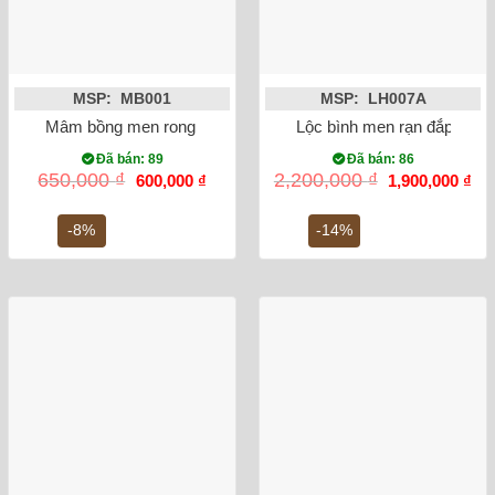
MSP: MB001
MSP: LH007A
Mâm bồng men rong vẽ sen phi 27
Lộc bình men rạn đắp nổi 
Đã bán: 89
Đã bán: 86
Giá
Giá
Giá
Gi
650,000
₫
2,200,000
₫
600,000
₫
1,900,000
₫
gốc
hiện
gốc
hiệ
là:
tại
là:
tại
650,000 ₫.
là:
2,200,000 ₫.
là:
-8%
-14%
600,000 ₫.
1,9