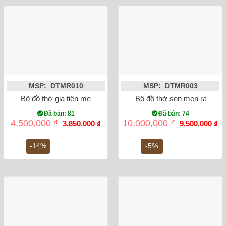
MSP: DTMR010
MSP: DTMR003
Bộ đồ thờ gia tiên men lam ánh kim Bát Tràng
Bộ đồ thờ sen men rạn đắp 
Đã bán: 81
Đã bán: 74
Giá
Giá
Giá
Gi
4,500,000
₫
10,000,000
₫
3,850,000
₫
9,500,000
₫
gốc
hiện
gốc
hi
là:
tại
là:
tại
4,500,000 ₫.
là:
10,000,000 ₫.
là:
-14%
-5%
3,850,000 ₫.
9,