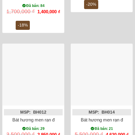
5,600,000 ₫.
là:
-20%
Đã bán: 84
4,5
Giá
Giá
1,700,000
₫
1,400,000
₫
gốc
hiện
là:
tại
1,700,000 ₫.
là:
-18%
1,400,000 ₫.
MSP: BH012
MSP: BH014
Bát hương men rạn đắp nổi sen mạ vàng phi 18
Bát hương men rạn đắp nổi
Đã bán: 29
Đã bán: 21
Giá
Giá
Giá
Gi
3,500,000
₫
5,500,000
₫
2,950,000
₫
4,620,000
₫