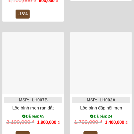
1,100,000
₫
900,000
₫
gốc
hiện
là:
tại
1,100,000 ₫.
là:
-18%
900,000 ₫.
MSP: LH007B
MSP: LH002A
Lộc bình men rạn đắp nổi công đào miệng lượn 32cm
Lộc bình đắp nổi men rạn 
Đã bán: 65
Đã bán: 24
Giá
Giá
Giá
Gi
2,100,000
₫
1,700,000
₫
1,900,000
₫
1,400,000
₫
gốc
hiện
gốc
hiệ
là:
tại
là:
tại