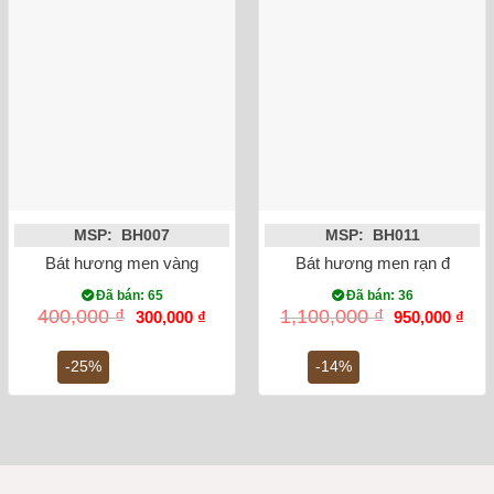
MSP: BH007
MSP: BH011
Bát hương men vàng vẽ rồng ánh kim phi 20
Bát hương men rạn đắp nổi
Đã bán: 65
Đã bán: 36
Giá
Giá
Giá
Giá
400,000
₫
1,100,000
₫
300,000
₫
950,000
₫
gốc
hiện
gốc
hiện
là:
tại
là:
tại
400,000 ₫.
là:
1,100,000 ₫.
là:
-25%
-14%
300,000 ₫.
950,