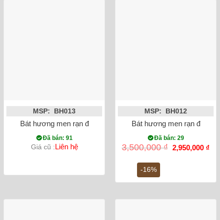
MSP: BH013
MSP: BH012
Bát hương men rạn đắp nổi rồng dáng quả lựu
Bát hương men rạn đắp nổi
Đã bán: 91
Đã bán: 29
Giá
Gi
Liên hệ
3,500,000
₫
Giá cũ :
2,950,000
₫
gốc
hiệ
là:
tại
3,500,000 ₫.
là:
-16%
2,9