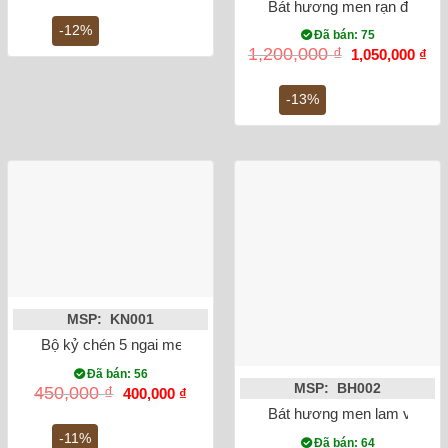
Bát hương men rạn đắp nổi 
là:
tại
2,500,000 ₫.
là:
-12%
Đã bán: 75
2,200,000 ₫.
Giá
Gi
1,200,000
₫
1,050,000
₫
gốc
hiệ
là:
tại
1,200,000 ₫.
là:
-13%
1,0
MSP: KN001
Bộ kỷ chén 5 ngai men rong vẽ sen
Đã bán: 56
MSP: BH002
Giá
Giá
450,000
₫
400,000
₫
gốc
hiện
Bát hương men lam vẽ rồng
là:
tại
450,000 ₫.
là:
-11%
Đã bán: 64