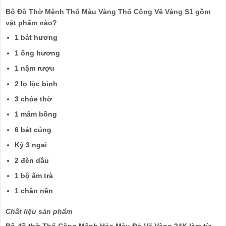
Bộ Đồ Thờ Mệnh Thổ Màu Vàng Thổ Công Vẽ Vàng S1 gồm
vật phẩm nào?
1 bát hương
1 ống hương
1 nậm rượu
2 lọ lộc bình
3 chóe thờ
1 mâm bồng
6 bát cúng
Kỷ 3 ngai
2 đèn dầu
1 bộ ấm trà
1 chân nến
Chất liệu sản phẩm
Bộ đồ thờ Thổ Công Mệnh Hỏa Màu Đỏ Vẽ Vàng 24K làm từ