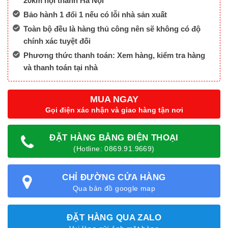
20km nội thành Hà Nội
Bảo hành 1 đổi 1 nếu có lỗi nhà sản xuất
Toàn bộ đều là hàng thủ công nên sẽ không có độ
chính xác tuyệt đối
Phương thức thanh toán: Xem hàng, kiểm tra hàng
và thanh toán tại nhà
MUA NGAY
Gọi điện xác nhận và giao hàng tận nơi
ĐẶT HÀNG BẰNG ĐIỆN THOẠI
(Hotline: 0869.91.9669)
CHỈ ĐƯỜNG CỬA HÀNG
Qua bản đồ google map
ĐẶT HÀNG QUA ZALO