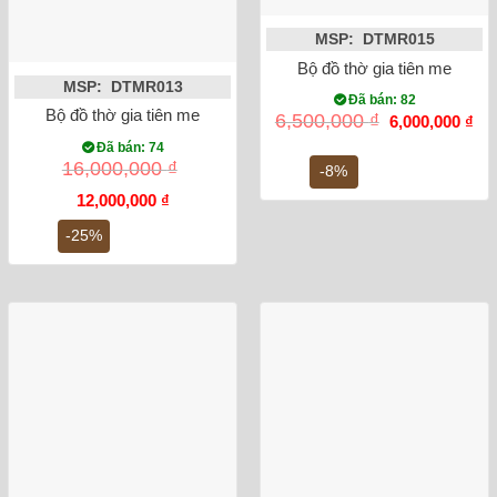
MSP: DTMR015
Bộ đồ thờ gia tiên men rong
MSP: DTMR013
Đã bán: 82
Bộ đồ thờ gia tiên men rạn cổ đắp nổi DTMR013
Giá
Gi
6,500,000
₫
6,000,000
₫
gốc
hiệ
Đã bán: 74
là:
tại
16,000,000
₫
6,500,000 ₫.
là:
-8%
6,0
Giá
Giá
12,000,000
₫
gốc
hiện
là:
tại
-25%
16,000,000 ₫.
là:
12,000,000 ₫.