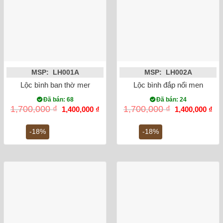
MSP: LH001A
MSP: LH002A
Lộc bình ban thờ men rong vẽ sen 32cm
Lộc bình đắp nổi men rạn 
Đã bán: 68
Đã bán: 24
Giá
Giá
Giá
Gi
1,700,000
₫
1,700,000
₫
1,400,000
₫
1,400,000
₫
gốc
hiện
gốc
hiệ
là:
tại
là:
tại
1,700,000 ₫.
là:
1,700,000 ₫.
là:
-18%
-18%
1,400,000 ₫.
1,4