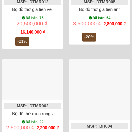
MSP: DTMR012
MSP: DTMR005
Bộ đồ thờ gia tiên vẽ men lam rồng Bát Tràng
Bộ đồ thờ gia tiên ánh vàng
Đã bán: 75
Đã bán: 54
Giá
Gi
20,500,000
₫
3,500,000
₫
2,800,000
₫
gốc
hiệ
Giá
Giá
là:
tại
16,140,000
₫
gốc
hiện
3,500,000 ₫.
là:
-20%
là:
tại
2,8
-21%
20,500,000 ₫.
là:
16,140,000 ₫.
MSP: DTMR002
Bộ đồ thờ men rong vẽ sen rồng Bát Tràng
Đã bán: 22
MSP: BH004
Giá
Giá
2,500,000
₫
2,200,000
₫
gốc
hiện