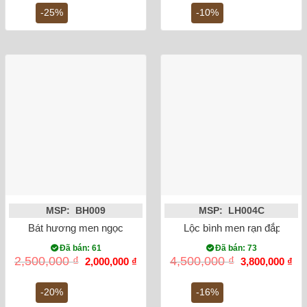
là:
tại
là:
tại
400,000 ₫.
là:
2,100,000 ₫.
là:
-25%
-10%
300,000 ₫.
1,9
MSP: BH009
MSP: LH004C
Bát hương men ngọc lục bảo rồng đắp nổi phi 18
Lộc bình men rạn đắp nổi 
Đã bán: 61
Đã bán: 73
Giá
Giá
Giá
Gi
2,500,000
₫
4,500,000
₫
2,000,000
₫
3,800,000
₫
gốc
hiện
gốc
hiệ
là:
tại
là:
tại
2,500,000 ₫.
là:
4,500,000 ₫.
là:
-20%
-16%
2,000,000 ₫.
3,8