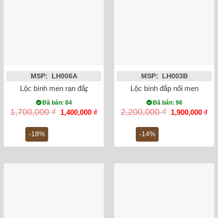
MSP: LH006A
MSP: LH003B
Lộc bình men rạn đắp nổi sen 27cm
Lộc bình đắp nổi men rạn 
Đã bán: 84
Đã bán: 96
Giá
Giá
Giá
Gi
1,700,000
₫
2,200,000
₫
1,400,000
₫
1,900,000
₫
gốc
hiện
gốc
hiệ
là:
tại
là:
tại
1,700,000 ₫.
là:
2,200,000 ₫.
là:
-18%
-14%
1,400,000 ₫.
1,9