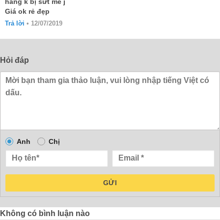
hàng k bị sứt mẻ j
hạng
5
5
Giá ok rẻ đẹp
sao
Trả lời
•
12/07/2019
Hỏi đáp
Anh
Chị
GỬI
Không có bình luận nào