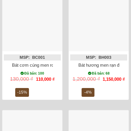
MSP: BC001
MSP: BH003
Bát cơm cúng men rong vẽ sen
Bát hương men rạn đắp nổi
Đã bán: 100
Đã bán: 68
Giá
Giá
Giá
Gi
130,000
₫
1,200,000
₫
110,000
₫
1,150,000
₫
gốc
hiện
gốc
hiệ
là:
tại
là:
tại
130,000 ₫.
là:
1,200,000 ₫.
là:
-15%
-4%
110,000 ₫.
1,1