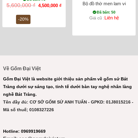
Bộ đồ thờ men lam vẽ nổi
Giá
Giá
5,600,000
₫
4,500,000
₫
gốc
hiện
Đã bán: 50
là:
tại
Liên hệ
Giá cũ :
5,600,000 ₫.
là:
-20%
4,500,000 ₫.
Về Gốm Đại Việt
Gốm Đại Việt là website giới thiệu sản phẩm về gốm sứ Bát
Tràng dưới sự sáng tạo, tinh tế dưới bàn tay nghệ nhân làng
nghề Bát Tràng.
Tên đầy đủ: CƠ SỞ GỐM SỨ ANH TUẤN - GPKD: 01J8015216 -
Mã số thuế; 0108327226
Hotline: 0969919669