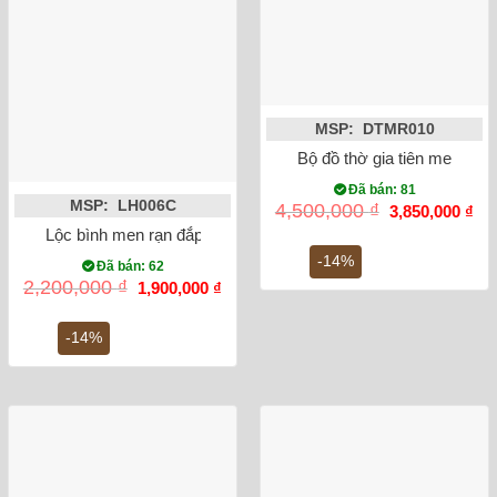
MSP: DTMR010
Bộ đồ thờ gia tiên men lam
Đã bán: 81
MSP: LH006C
Giá
Gi
4,500,000
₫
3,850,000
₫
gốc
hiệ
Lộc bình men rạn đắp nổi sen 32cm
là:
tại
4,500,000 ₫.
là:
-14%
Đã bán: 62
3,8
Giá
Giá
2,200,000
₫
1,900,000
₫
gốc
hiện
là:
tại
2,200,000 ₫.
là:
-14%
1,900,000 ₫.