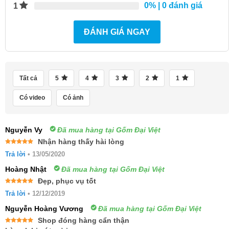
0%
| 0 đánh giá
1
ĐÁNH GIÁ NGAY
Tất cả
5
4
3
2
1
Có video
Có ảnh
Nguyễn Vy
Đã mua hàng tại Gốm Đại Việt
Nhận hàng thấy hài lòng
Được xếp
Trả lời
•
13/05/2020
hạng
5
5
sao
Hoàng Nhật
Đã mua hàng tại Gốm Đại Việt
Đẹp, phục vụ tốt
Được xếp
Trả lời
•
12/12/2019
hạng
5
5
sao
Nguyễn Hoàng Vương
Đã mua hàng tại Gốm Đại Việt
Shop đóng hàng cẩn thận
Được xếp