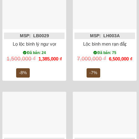
MSP: LB0029
MSP: LH003A
Lọ lộc bình lý ngư vọng nguyệt 52cm
Lộc bình men rạn đắp nổi 
Đã bán: 24
Đã bán: 75
Giá
Giá
Giá
Gi
1,500,000
₫
7,000,000
₫
1,385,000
₫
6,500,000
₫
gốc
hiện
gốc
hiệ
là:
tại
là:
tại
1,500,000 ₫.
là:
7,000,000 ₫.
là:
-8%
-7%
1,385,000 ₫.
6,5