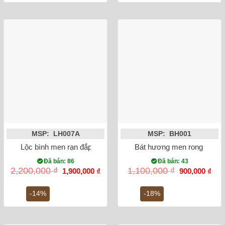
MSP: LH007A
MSP: BH001
Lộc bình men rạn đắp nổi công đào miệng lượn 27cm
Bát hương men rong vẽ rồn
Đã bán: 86
Đã bán: 43
Giá
Giá
Giá
Giá
2,200,000
₫
1,100,000
₫
1,900,000
₫
900,000
₫
gốc
hiện
gốc
hiện
là:
tại
là:
tại
2,200,000 ₫.
là:
1,100,000 ₫.
là:
-14%
-18%
1,900,000 ₫.
900,