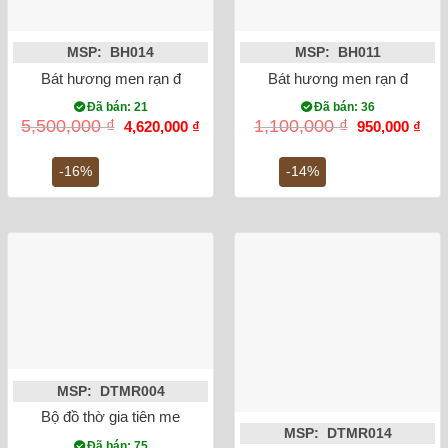
MSP: BH014
MSP: BH011
Bát hương men rạn đắp nổi rồng mạ vàng phi 18
Bát hương men rạn đắp nổi
Đã bán: 21
Đã bán: 36
Giá
Giá
Giá
Giá
5,500,000
₫
1,100,000
₫
4,620,000
₫
950,000
₫
gốc
hiện
gốc
hiện
là:
tại
là:
tại
5,500,000 ₫.
là:
1,100,000 ₫.
là:
-16%
-14%
4,620,000 ₫.
950,
MSP: DTMR004
Bộ đồ thờ gia tiên men rạn đắp nổi Bát Tràng
MSP: DTMR014
Đã bán: 75