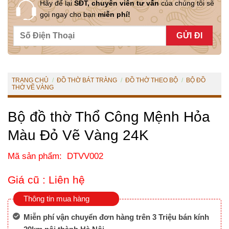
Hãy để lại
SĐT, chuyên viên tư vấn
của chúng tôi sẽ
gọi ngay cho bạn
miễn phí!
TRANG CHỦ
/
ĐỒ THỜ BÁT TRÀNG
/
ĐỒ THỜ THEO BỘ
/
BỘ ĐỒ
THỜ VẼ VÀNG
Bộ đồ thờ Thổ Công Mệnh Hỏa
Màu Đỏ Vẽ Vàng 24K
Mã sản phẩm: DTVV002
Giá cũ :
Liên hệ
Thông tin mua hàng
Miễn phí vận chuyển đơn hàng trên 3 Triệu bán kính