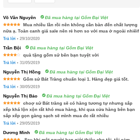
Võ Văn Nguyên
Đã mua hàng tại Gốm Đại Việt
Mua nhiều lần rồi nên không cần bàn đến chất lượng
Được xếp
nữa ạ. Toàn canh giá sale nên rẻ hơn so với mua ở ngoài nhiêif
hạng
5
5
sao
Trả lời
•
29/10/2020
Trần Bội
Đã mua hàng tại Gốm Đại Việt
quà tặng gốm sứ bên bạn tuyệt vời
Được
Trả lời
•
31/05/2019
xếp
hạng
4
5 sao
Nguyễn Thị Hồng
Đã mua hàng tại Gốm Đại Việt
Gốm sứ Bát Tràng chuẩn loại 1. Hàng đẹp giá tốt.
Được xếp
Trả lời
•
30/05/2019
hạng
5
5
sao
Nguyễn Thị Bảo
Đã mua hàng tại Gốm Đại Việt
choợ sứ Bát tràng sẽ có hàng tương tự nhưng sắp
Được xếp
xếp khá lộn xộn rất khó mua hàng, khi qua cửa hàng bên bạn
hạng
5
5
sắp xếp gọn gàng sạch sẽ mình mua đc rất nhiều
sao
Trả lời
•
29/05/2019
Dương Minh
Đã mua hàng tại Gốm Đại Việt
Sau khi một người bạn giới thiệu cho tôi, tôi cảm