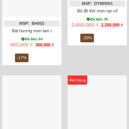
MSP: DTMR001
Bộ đồ thờ men rạn vẽ men 
Đã bán: 36
MSP: BH002
Giá
Gi
2,800,000
₫
2,250,000
₫
gốc
hiệ
Bát hương men lam vẽ rồng ánh kim phi 20
là:
tại
2,800,000 ₫.
là:
-20%
Đã bán: 64
2,2
Giá
Giá
360,000
₫
300,000
₫
gốc
hiện
là:
tại
360,000 ₫.
là:
-17%
300,000 ₫.
Hết hàng