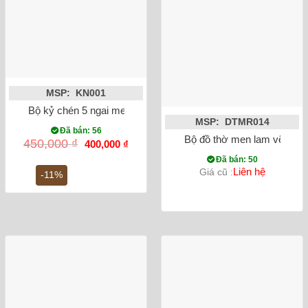
MSP: KN001
Bộ kỷ chén 5 ngai men rong vẽ sen
MSP: DTMR014
Đã bán: 56
Bộ đồ thờ men lam vẽ nổi
Giá
Giá
450,000
₫
400,000
₫
gốc
hiện
Đã bán: 50
là:
tại
Liên hệ
Giá cũ :
450,000 ₫.
là:
-11%
400,000 ₫.