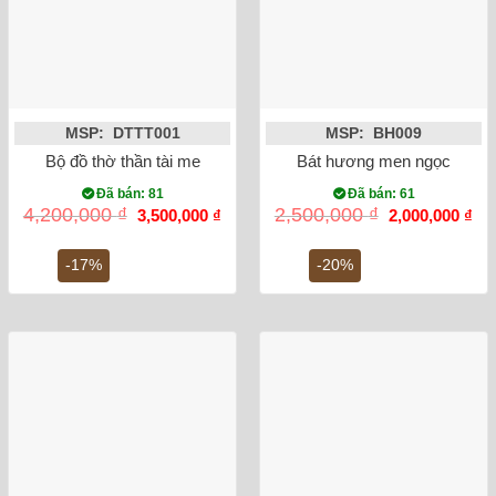
MSP: DTTT001
MSP: BH009
Bộ đồ thờ thần tài men rạn đắp nổi
Bát hương men ngọc lục bảo
Đã bán: 81
Đã bán: 61
Giá
Giá
Giá
Gi
4,200,000
₫
2,500,000
₫
3,500,000
₫
2,000,000
₫
gốc
hiện
gốc
hiệ
là:
tại
là:
tại
4,200,000 ₫.
là:
2,500,000 ₫.
là:
-17%
-20%
3,500,000 ₫.
2,0