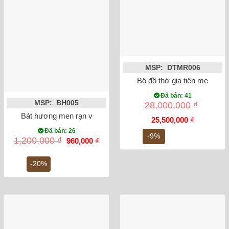
MSP: DTMR006
Bộ đồ thờ gia tiên men rạn 
Đã bán: 41
MSP: BH005
28,000,000
₫
Bát hương men rạn vẽ rồng lam cổ phi 20
Giá
Giá
25,500,000
₫
gốc
hiện
Đã bán: 26
là:
tại
-9%
Giá
Giá
1,200,000
₫
960,000
₫
28,000,000 ₫.
là:
gốc
hiện
25,500,000
là:
tại
1,200,000 ₫.
là:
-20%
960,000 ₫.