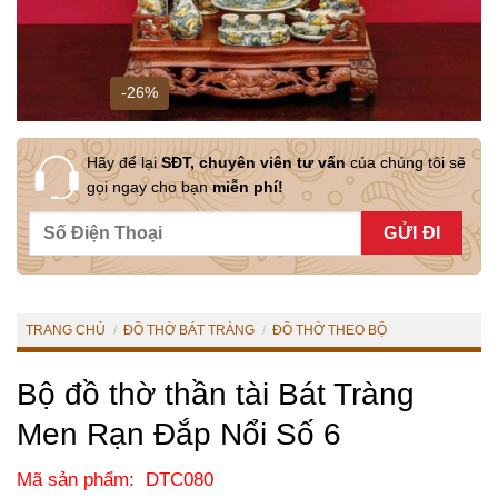
-26%
Hãy để lại
SĐT, chuyên viên tư vấn
của chúng tôi sẽ
gọi ngay cho bạn
miễn phí!
TRANG CHỦ
/
ĐỒ THỜ BÁT TRÀNG
/
ĐỒ THỜ THEO BỘ
Bộ đồ thờ thần tài Bát Tràng
Men Rạn Đắp Nổi Số 6
Mã sản phẩm: DTC080