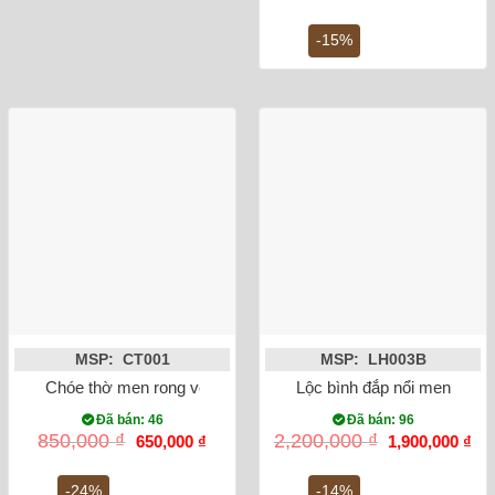
gốc
hiện
là:
tại
130,000 ₫.
là:
-15%
110,0
MSP: CT001
MSP: LH003B
Chóe thờ men rong vẽ sen 19cm
Lộc bình đắp nổi men rạn 
Đã bán: 46
Đã bán: 96
Giá
Giá
Giá
Gi
850,000
₫
2,200,000
₫
650,000
₫
1,900,000
₫
gốc
hiện
gốc
hiệ
là:
tại
là:
tại
850,000 ₫.
là:
2,200,000 ₫.
là:
-24%
-14%