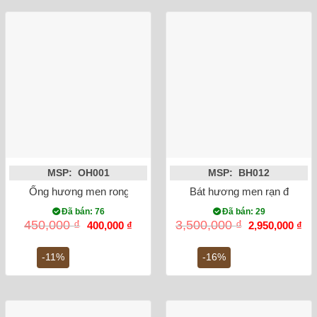
MSP: OH001
MSP: BH012
Ống hương men rong vẽ sen 15cm
Bát hương men rạn đắp nổi
Đã bán: 76
Đã bán: 29
Giá
Giá
Giá
Gi
450,000
₫
3,500,000
₫
400,000
₫
2,950,000
₫
gốc
hiện
gốc
hiệ
là:
tại
là:
tại
450,000 ₫.
là:
3,500,000 ₫.
là:
-11%
-16%
400,000 ₫.
2,9