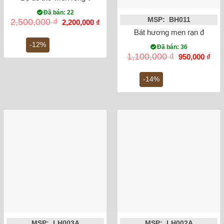
Đã bán: 22
MSP: BH011
Giá
Giá
2,500,000
₫
2,200,000
₫
gốc
hiện
Bát hương men rạn đắp nổi
là:
tại
2,500,000 ₫.
là:
-12%
Đã bán: 36
2,200,000 ₫.
Giá
Giá
1,100,000
₫
950,000
₫
gốc
hiện
là:
tại
1,100,000 ₫.
là:
-14%
950,
MSP: LH003A
MSP: LH002A