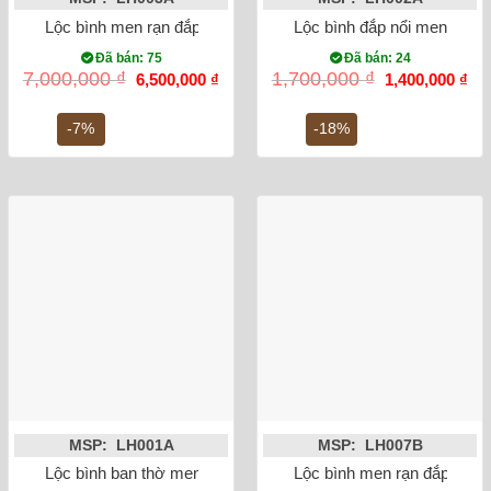
Lộc bình men rạn đắp nổi rồng 60cm
Lộc bình đắp nổi men rạn 
Đã bán: 75
Đã bán: 24
Giá
Giá
Giá
Gi
7,000,000
₫
1,700,000
₫
6,500,000
₫
1,400,000
₫
gốc
hiện
gốc
hiệ
là:
tại
là:
tại
7,000,000 ₫.
là:
1,700,000 ₫.
là:
-7%
-18%
6,500,000 ₫.
1,4
MSP: LH001A
MSP: LH007B
Lộc bình ban thờ men rong vẽ sen 32cm
Lộc bình men rạn đắp nổi 