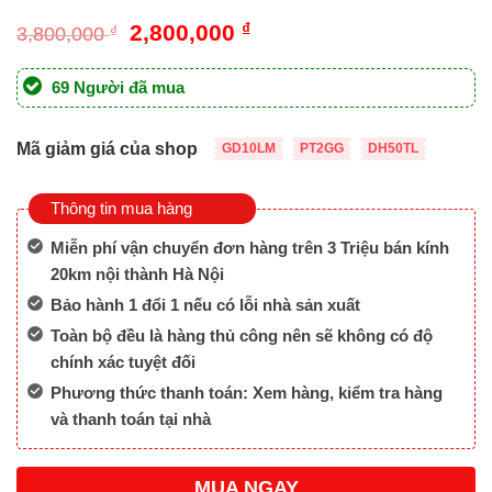
Giá
Giá
2,800,000
₫
3,800,000
₫
gốc
hiện
là:
tại
69 Người đã mua
3,800,000 ₫.
là:
2,800,000 ₫.
Mã giảm giá của shop
GD10LM
PT2GG
DH50TL
Thông tin mua hàng
Miễn phí vận chuyển đơn hàng trên 3 Triệu bán kính
20km nội thành Hà Nội
Bảo hành 1 đổi 1 nếu có lỗi nhà sản xuất
Toàn bộ đều là hàng thủ công nên sẽ không có độ
chính xác tuyệt đối
Phương thức thanh toán: Xem hàng, kiểm tra hàng
và thanh toán tại nhà
MUA NGAY