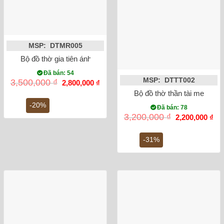
MSP: DTMR005
Bộ đồ thờ gia tiên ánh vàng Bát Tràng
Đã bán: 54
MSP: DTTT002
Giá
Giá
3,500,000
₫
2,800,000
₫
gốc
hiện
Bộ đồ thờ thần tài men ron
là:
tại
3,500,000 ₫.
là:
-20%
Đã bán: 78
2,800,000 ₫.
Giá
Gi
3,200,000
₫
2,200,000
₫
gốc
hiệ
là:
tại
3,200,000 ₫.
là:
-31%
2,2