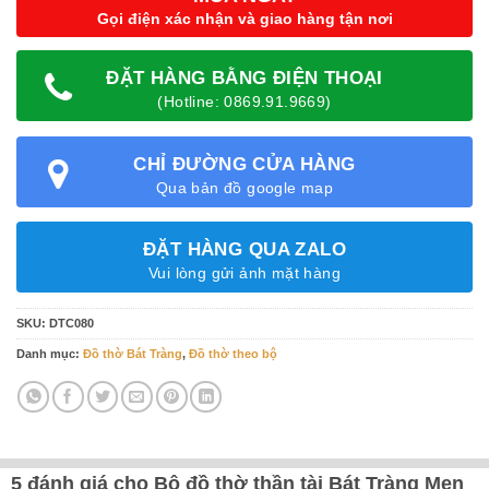
Gọi điện xác nhận và giao hàng tận nơi
ĐẶT HÀNG BẰNG ĐIỆN THOẠI
(Hotline: 0869.91.9669)
CHỈ ĐƯỜNG CỬA HÀNG
Qua bản đồ google map
ĐẶT HÀNG QUA ZALO
Vui lòng gửi ảnh mặt hàng
SKU:
DTC080
Danh mục:
Đồ thờ Bát Tràng
,
Đồ thờ theo bộ
5 đánh giá cho
Bộ đồ thờ thần tài Bát Tràng Men