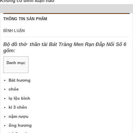
Không có bình luận nào
THÔNG TIN SẢN PHẨM
BÌNH LUẬN
Bộ đồ thờ thần tài Bát Tràng Men Rạn Đắp Nổi Số 6
gốm:
Danh mục
Bát hương
chóe
lọ lộc bình
kỉ 3 chén
nậm rượu
ống hương