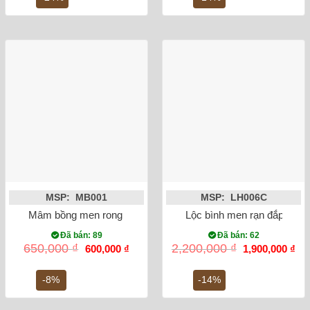
650,000 ₫.
1,9
MSP: MB001
MSP: LH006C
Mâm bồng men rong vẽ sen phi 27
Lộc bình men rạn đắp nổi 
Đã bán: 89
Đã bán: 62
Giá
Giá
Giá
Gi
650,000
₫
2,200,000
₫
600,000
₫
1,900,000
₫
gốc
hiện
gốc
hiệ
là:
tại
là:
tại
650,000 ₫.
là:
2,200,000 ₫.
là:
-8%
-14%
600,000 ₫.
1,9