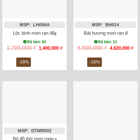
MSP: LH006A
MSP: BH014
Lộc bình men rạn đắp nổi sen 27cm
Bát hương men rạn đắp nổi
Đã bán: 84
Đã bán: 21
Giá
Giá
Giá
Gi
1,700,000
₫
5,500,000
₫
1,400,000
₫
4,620,000
₫
gốc
hiện
gốc
hiệ
là:
tại
là:
tại
1,700,000 ₫.
là:
5,500,000 ₫.
là:
-18%
-16%
1,400,000 ₫.
4,6
MSP: DTMR002
Bộ đồ thờ men rong vẽ sen rồng Bát Tràng