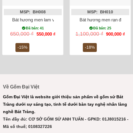
MSP: BH008
MSP: BH010
Bát hương men lam vẽ rồng phi 20
Bát hương men rạn đắp nổi 
Đã bán: 41
Đã bán: 25
Giá
Giá
Giá
Giá
650,000
₫
1,100,000
₫
550,000
₫
900,000
₫
gốc
hiện
gốc
hiện
là:
tại
là:
tại
650,000 ₫.
là:
1,100,000 ₫.
là:
-15%
-18%
550,000 ₫.
900,
Về Gốm Đại Việt
Gốm Đại Việt là website giới thiệu sản phẩm về gốm sứ Bát
Tràng dưới sự sáng tạo, tinh tế dưới bàn tay nghệ nhân làng
nghề Bát Tràng.
Tên đầy đủ: CƠ SỞ GỐM SỨ ANH TUẤN - GPKD: 01J8015216 -
Mã số thuế; 0108327226