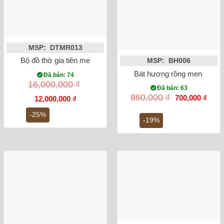
MSP: DTMR013
Bộ đồ thờ gia tiên men rạn cổ đắp nổi DTMR013
MSP: BH006
Bát hương rồng men lam vẽ
Đã bán: 74
16,000,000
₫
Đã bán: 63
Giá
Giá
860,000
₫
700,000
₫
Giá
Giá
12,000,000
₫
gốc
hiện
gốc
hiện
là:
tại
là:
tại
-25%
860,000 ₫.
là:
-19%
16,000,000 ₫.
là:
700,0
12,000,000 ₫.