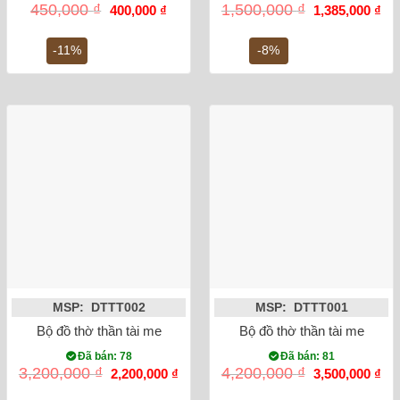
Giá
Giá
Giá
Gi
450,000
₫
1,500,000
₫
400,000
₫
1,385,000
₫
gốc
hiện
gốc
hiệ
là:
tại
là:
tại
450,000 ₫.
là:
1,500,000 ₫.
là:
-11%
-8%
400,000 ₫.
1,3
MSP: DTTT002
MSP: DTTT001
Bộ đồ thờ thần tài men rong sen rồng
Bộ đồ thờ thần tài men rạn 
Đã bán: 78
Đã bán: 81
Giá
Giá
Giá
Gi
3,200,000
₫
4,200,000
₫
2,200,000
₫
3,500,000
₫
gốc
hiện
gốc
hiệ
là:
tại
là:
tại