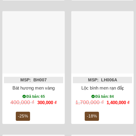
MSP: BH007
MSP: LH006A
Bát hương men vàng vẽ rồng ánh kim phi 20
Lộc bình men rạn đắp nổi 
Đã bán: 65
Đã bán: 84
Giá
Giá
Giá
Gi
400,000
₫
1,700,000
₫
300,000
₫
1,400,000
₫
gốc
hiện
gốc
hiệ
là:
tại
là:
tại
400,000 ₫.
là:
1,700,000 ₫.
là:
-25%
-18%
300,000 ₫.
1,4