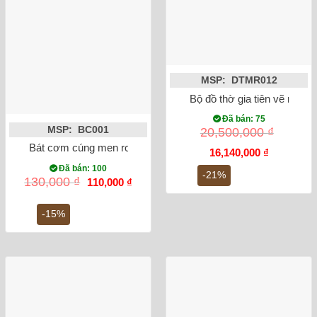
MSP: DTMR012
Bộ đồ thờ gia tiên vẽ men 
Đã bán: 75
MSP: BC001
20,500,000
₫
Bát cơm cúng men rong vẽ sen
Giá
Giá
16,140,000
₫
gốc
hiện
Đã bán: 100
là:
tại
-21%
Giá
Giá
130,000
₫
110,000
₫
20,500,000 ₫.
là:
gốc
hiện
16,140,000
là:
tại
130,000 ₫.
là:
-15%
110,000 ₫.