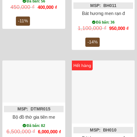
Đã bán: 56
MSP: BH011
Giá
Giá
450,000
₫
400,000
₫
gốc
hiện
Bát hương men rạn đắp nổi
là:
tại
450,000 ₫.
là:
-11%
Đã bán: 36
400,000 ₫.
Giá
Giá
1,100,000
₫
950,000
₫
gốc
hiện
là:
tại
1,100,000 ₫.
là:
-14%
950,
Hết hàng
MSP: DTMR015
Bộ đồ thờ gia tiên men rong vẽ rồng Số 3
Đã bán: 82
MSP: BH010
Giá
Giá
6,500,000
₫
6,000,000
₫
gốc
hiện