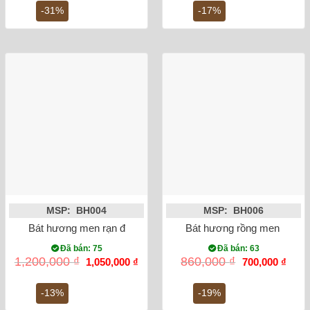
3,200,000 ₫.
là:
4,200,000 ₫.
là:
-31%
-17%
2,200,000 ₫.
3,5
MSP: BH004
MSP: BH006
Bát hương men rạn đắp nổi rồng phi 20
Bát hương rồng men lam vẽ
Đã bán: 75
Đã bán: 63
Giá
Giá
Giá
Giá
1,200,000
₫
860,000
₫
1,050,000
₫
700,000
₫
gốc
hiện
gốc
hiện
là:
tại
là:
tại
1,200,000 ₫.
là:
860,000 ₫.
là:
-13%
-19%
1,050,000 ₫.
700,0