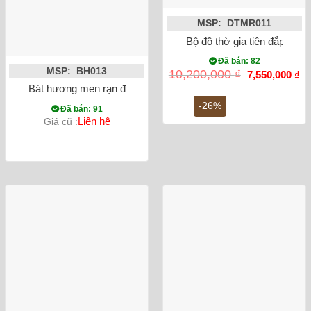
MSP: DTMR011
Bộ đồ thờ gia tiên đắp nổi 
Đã bán: 82
MSP: BH013
Giá
Gi
10,200,000
₫
7,550,000
₫
gốc
hi
Bát hương men rạn đắp nổi rồng dáng quả lựu
là:
tại
10,200,000 ₫.
là:
-26%
Đã bán: 91
7,
Liên hệ
Giá cũ :