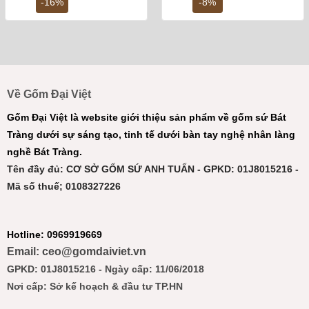
4,500,000 ₫.
là:
650,000 ₫.
là:
-16%
-8%
3,800,000 ₫.
600,0
Về Gốm Đại Việt
Gốm Đại Việt là website giới thiệu sản phẩm về gốm sứ Bát
Tràng dưới sự sáng tạo, tinh tế dưới bàn tay nghệ nhân làng
nghề Bát Tràng.
Tên đầy đủ: CƠ SỞ GỐM SỨ ANH TUẤN - GPKD: 01J8015216 -
Mã số thuế; 0108327226
Hotline: 0969919669
Email: ceo@gomdaiviet.vn
GPKD: 01J8015216 - Ngày cấp: 11/06/2018
Nơi cấp: Sở kế hoạch & đầu tư TP.HN