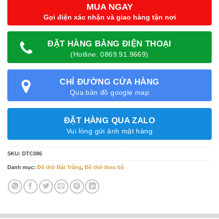
MUA NGAY
Gọi điện xác nhận và giao hàng tận nơi
ĐẶT HÀNG BẰNG ĐIỆN THOẠI
(Hotline: 0869.91.9669)
CHỈ ĐƯỜNG CỬA HÀNG
Qua bản đồ google map
ĐẶT HÀNG QUA ZALO
Vui lòng gửi ảnh mặt hàng
SKU:
DTC086
Danh mục:
Đồ thờ Bát Tràng
,
Đồ thờ theo bộ