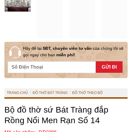
Hãy để lại
SĐT, chuyên viên tư vấn
của chúng tôi sẽ
gọi ngay cho bạn
miễn phí!
TRANG CHỦ
/
ĐỒ THỜ BÁT TRÀNG
/
ĐỒ THỜ THEO BỘ
Bộ đồ thờ sứ Bát Tràng đắp
Rồng Nổi Men Rạn Số 14