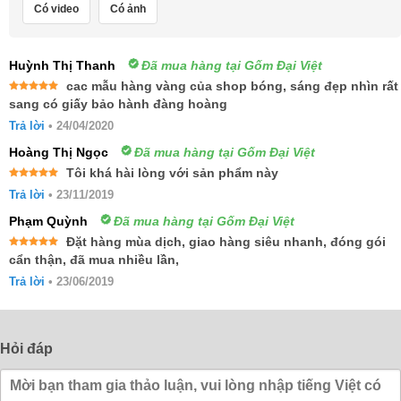
Có video
Có ảnh
Huỳnh Thị Thanh
Đã mua hàng tại Gốm Đại Việt
cac mẫu hàng vàng của shop bóng, sáng đẹp nhìn rất
Được xếp
sang có giấy bảo hành đàng hoàng
hạng
5
5
sao
Trả lời
•
24/04/2020
Hoàng Thị Ngọc
Đã mua hàng tại Gốm Đại Việt
Tôi khá hài lòng với sản phẩm này
Được xếp
Trả lời
•
23/11/2019
hạng
5
5
sao
Phạm Quỳnh
Đã mua hàng tại Gốm Đại Việt
Đặt hàng mùa dịch, giao hàng siêu nhanh, đóng gói
Được xếp
cẩn thận, đã mua nhiều lần,
hạng
5
5
sao
Trả lời
•
23/06/2019
Hỏi đáp