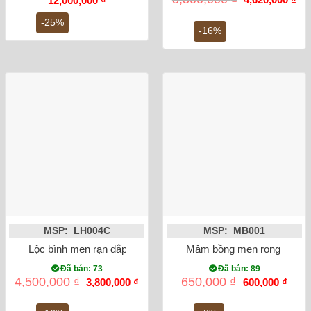
12,000,000
₫
gốc
hiệ
gốc
hiện
là:
tại
là:
tại
-25%
5,500,000 ₫.
là:
-16%
16,000,000 ₫.
là:
4,6
12,000,000 ₫.
MSP: LH004C
MSP: MB001
Lộc bình men rạn đắp nổi rồng 50cm
Mâm bồng men rong vẽ sen
Đã bán: 73
Đã bán: 89
Giá
Giá
Giá
Giá
4,500,000
₫
650,000
₫
3,800,000
₫
600,000
₫
gốc
hiện
gốc
hiện
là:
tại
là:
tại