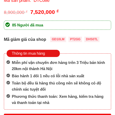
Mã sản phẩm: DTC086
Giá
Giá
7,520,000
₫
8,900,000
₫
gốc
hiện
là:
tại
85 Người đã mua
8,900,000 ₫.
là:
7,520,000 ₫.
Mã giảm giá của shop
GD10LM
PT2GG
DH50TL
Thông tin mua hàng
Miễn phí vận chuyển đơn hàng trên 3 Triệu bán kính
20km nội thành Hà Nội
Bảo hành 1 đổi 1 nếu có lỗi nhà sản xuất
Toàn bộ đều là hàng thủ công nên sẽ không có độ
chính xác tuyệt đối
Phương thức thanh toán: Xem hàng, kiểm tra hàng
và thanh toán tại nhà