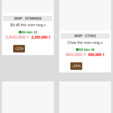
MSP: DTMR002
Bộ đồ thờ men rong vẽ sen rồng Bát Tràng
Đã bán: 22
MSP: CT001
Giá
Giá
2,500,000
₫
2,200,000
₫
gốc
hiện
Chóe thờ men rong vẽ sen
là:
tại
2,500,000 ₫.
là:
-12%
Đã bán: 46
2,200,000 ₫.
Giá
Giá
850,000
₫
650,000
₫
gốc
hiện
là:
tại
850,000 ₫.
là:
-24%
650,0