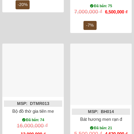
5,600,000 ₫.
là:
-20%
Đã bán: 75
4,500,000 ₫.
Giá
Gi
7,000,000
₫
6,500,000
₫
gốc
hiệ
là:
tại
7,000,000 ₫.
là:
-7%
6,5
MSP: DTMR013
Bộ đồ thờ gia tiên men rạn cổ đắp nổi DTMR013
MSP: BH014
Bát hương men rạn đắp nổi
Đã bán: 74
16,000,000
₫
Đã bán: 21
Giá
Gi
5,500,000
₫
4,620,000
₫
Giá
Giá