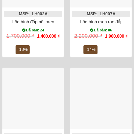
MSP: LH002A
MSP: LH007A
Lộc bình đắp nổi men rạn rồng 27cm
Lộc bình men rạn đắp nổi 
Đã bán: 24
Đã bán: 86
Giá
Giá
Giá
Gi
1,700,000
₫
2,200,000
₫
1,400,000
₫
1,900,000
₫
gốc
hiện
gốc
hiệ
là:
tại
là:
tại
1,700,000 ₫.
là:
2,200,000 ₫.
là:
-18%
-14%
1,400,000 ₫.
1,9