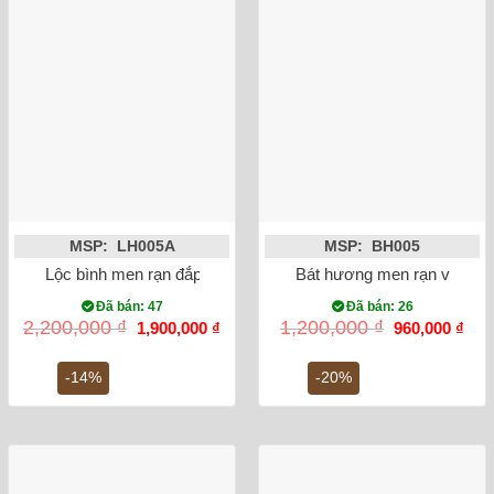
MSP: LH005A
MSP: BH005
Lộc bình men rạn đắp nổi rồng miệng lượn 32cm
Bát hương men rạn vẽ rồng
Đã bán: 47
Đã bán: 26
Giá
Giá
Giá
Giá
2,200,000
₫
1,200,000
₫
1,900,000
₫
960,000
₫
gốc
hiện
gốc
hiện
là:
tại
là:
tại
2,200,000 ₫.
là:
1,200,000 ₫.
là:
-14%
-20%
1,900,000 ₫.
960,