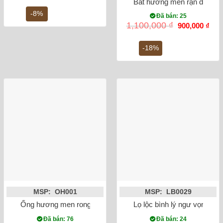
Bát hương men rạn đắp nổi 
là:
tại
6,500,000 ₫.
là:
-8%
Đã bán: 25
6,000,000 ₫.
Giá
Giá
1,100,000
₫
900,000
₫
gốc
hiện
là:
tại
1,100,000 ₫.
là:
-18%
900,
MSP: OH001
MSP: LB0029
Ống hương men rong vẽ sen 15cm
Lọ lộc bình lý ngư vọng ng
Đã bán: 76
Đã bán: 24