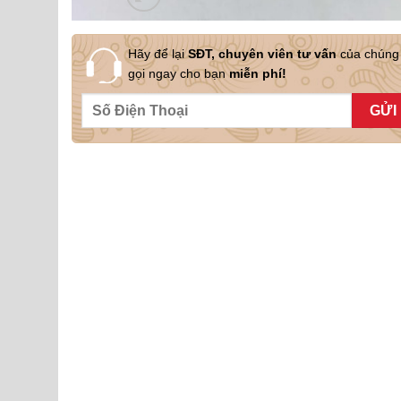
Hãy để lại
SĐT, chuyên viên tư vấn
của chúng 
gọi ngay cho bạn
miễn phí!