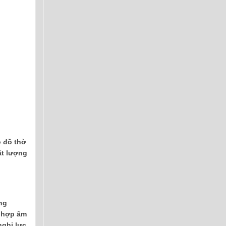
ộ đồ thờ
ất lượng
ng
a hợp âm
nghị lực