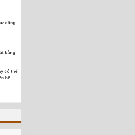
như công
át bằng
y có thể
ên hệ