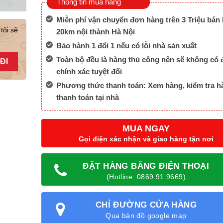
Thông tin mua hàng
Miễn phí vận chuyển đơn hàng trên 3 Triệu bán 
tôi sẽ
20km nội thành Hà Nội
Bảo hành 1 đổi 1 nếu có lỗi nhà sản xuất
Toàn bộ đều là hàng thủ công nên sẽ không có 
chính xác tuyệt đối
Phương thức thanh toán: Xem hàng, kiểm tra h
thanh toán tại nhà
MUA NGAY
Gọi điện xác nhận và giao hàng tận nơi
ĐẶT HÀNG BẰNG ĐIỆN THOẠI
(Hotline: 0869.91.9669)
CHỈ ĐƯỜNG CỬA HÀNG
Qua bản đồ google map