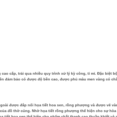
ao cấp, trải qua nhiều quy trình xử lý kỳ công, tỉ mỉ. Đặc biệt b
 nên đảm bảo có được độ bền cao, được phủ màu men vàng có ch
goài được đắp nổi họa tiết hoa sen, rồng phượng và được vẽ và
a của đồ thờ cúng. Nhờ họa tiết rồng phượng thể hiện cho sự hò
 tiết hoa sen thể hiện cho phẩm chất thanh cao thuần khiết và 