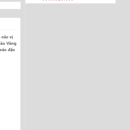
 các vị
Màu Vàng
các đặc