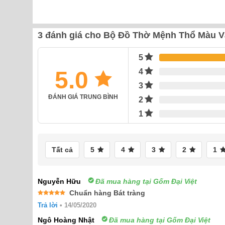
3 đánh giá cho
Bộ Đồ Thờ Mệnh Thổ Màu V
5
5.0
4
3
ĐÁNH GIÁ TRUNG BÌNH
2
1
Tất cả
5
4
3
2
1
Nguyễn Hữu
Đã mua hàng tại Gốm Đại Việt
Chuẩn hàng Bát tràng
Được xếp
Trả lời
•
14/05/2020
hạng
5
5
sao
Ngô Hoàng Nhật
Đã mua hàng tại Gốm Đại Việt