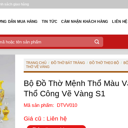
nh sách giao hàng
NG DẪN MUA HÀNG
TIN TỨC
CẢM NHẬN KHÁCH HÀNG
LIÊN HỆ
TRANG CHỦ
/
ĐỒ THỜ BÁT TRÀNG
/
ĐỒ THỜ THEO BỘ
/
BỘ
THỜ VẼ VÀNG
Bộ Đồ Thờ Mệnh Thổ Màu V
Thổ Công Vẽ Vàng S1
Mã sản phẩm: DTVV010
Giá cũ :
Liên hệ