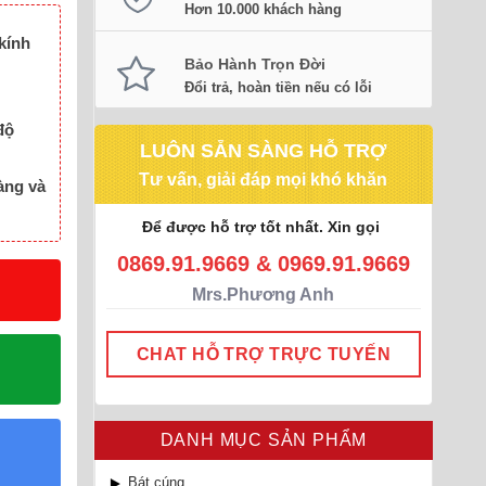
Hơn 10.000 khách hàng
kính
Bảo Hành Trọn Đời
Đổi trả, hoàn tiền nếu có lỗi
độ
LUÔN SẴN SÀNG HỖ TRỢ
Tư vấn, giải đáp mọi khó khăn
àng và
Để được hỗ trợ tốt nhất. Xin gọi
0869.91.9669 & 0969.91.9669
Mrs.Phương Anh
CHAT HỖ TRỢ TRỰC TUYẾN
DANH MỤC SẢN PHẨM
Bát cúng