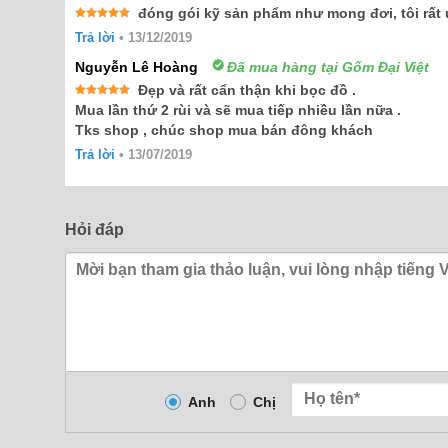
đóng gói kỹ sản phẩm như mong đơi, tôi rất
Được xếp
Trả lời
•
13/12/2019
hạng
5
5
sao
Nguyễn Lê Hoàng
Đã mua hàng tại Gốm Đại Việt
Đẹp và rất cẩn thận khi bọc đồ .
Được xếp
Mua lần thứ 2 rùi và sẽ mua tiếp nhiều lần nữa .
hạng
5
5
Tks shop , chúc shop mua bán đông khách
sao
Trả lời
•
13/07/2019
Hỏi đáp
Anh
Chị