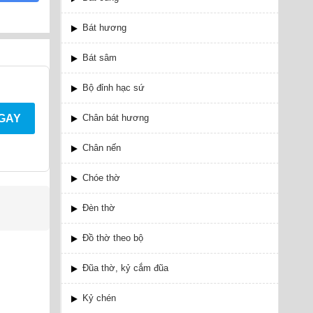
Bát hương
Bát sâm
Bộ đỉnh hạc sứ
Chân bát hương
NGAY
Chân nến
Chóe thờ
Đèn thờ
Đồ thờ theo bộ
Đũa thờ, kỷ cắm đũa
Kỷ chén