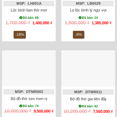
MSP: LH001A
MSP: LB0029
Lộc bình ban thờ men rong vẽ sen 32cm
Lọ lộc bình lý ngư vọng ng
Đã bán: 68
Đã bán: 24
Giá
Giá
Giá
Gi
1,700,000
₫
1,500,000
₫
1,400,000
₫
1,385,000
₫
gốc
hiện
gốc
hiệ
là:
tại
là:
tại
1,700,000 ₫.
là:
1,500,000 ₫.
là:
-18%
-8%
1,400,000 ₫.
1,3
MSP: DTMR003
MSP: DTMR011
Bộ đồ thờ sen men rạn đắp nổi Bát Tràng
Bộ đồ thờ gia tiên đắp nổi 
Đã bán: 74
Đã bán: 82
Giá
Giá
Giá
Gi
10,000,000
₫
10,200,000
₫
9,500,000
₫
7,550,000
₫
gốc
hiện
gốc
hi