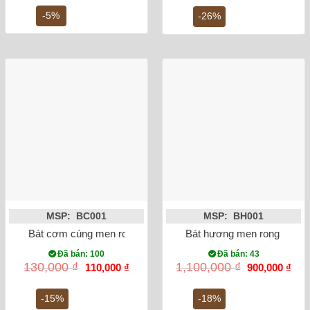
là:
tại
là:
tại
10,000,000 ₫.
là:
10,200,000 ₫.
là:
-5%
-26%
9,500,000 ₫.
7,
MSP: BC001
MSP: BH001
Bát cơm cúng men rong vẽ sen
Bát hương men rong vẽ rồn
Đã bán: 100
Đã bán: 43
Giá
Giá
Giá
Giá
130,000
₫
1,100,000
₫
110,000
₫
900,000
₫
gốc
hiện
gốc
hiện
là:
tại
là:
tại
130,000 ₫.
là:
1,100,000 ₫.
là:
-15%
-18%
110,000 ₫.
900,