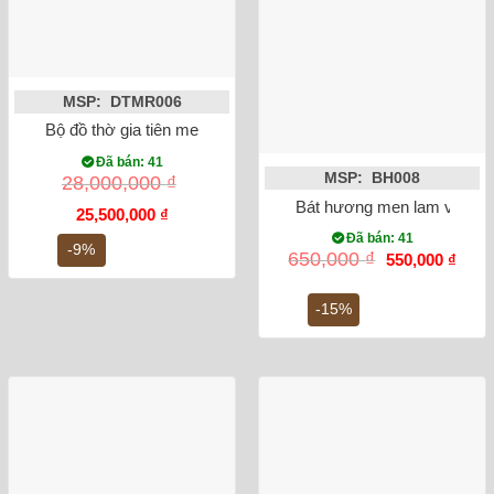
MSP: DTMR006
Bộ đồ thờ gia tiên men rạn đắp nổi Bát Tràng Số 2
Đã bán: 41
MSP: BH008
28,000,000
₫
Bát hương men lam vẽ rồng
Giá
Giá
25,500,000
₫
gốc
hiện
Đã bán: 41
là:
tại
-9%
Giá
Giá
650,000
₫
550,000
₫
28,000,000 ₫.
là:
gốc
hiện
25,500,000 ₫.
là:
tại
650,000 ₫.
là:
-15%
550,0