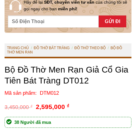
Hãy để lại
SĐT, chuyên viên tư vấn
của chúng tôi sẽ
gọi ngay cho bạn
miễn phí!
TRANG CHỦ
/
ĐỒ THỜ BÁT TRÀNG
/
ĐỒ THỜ THEO BỘ
/
BỘ ĐỒ
THỜ MEN RẠN
Bộ Đồ Thờ Men Rạn Giả Cổ Gia
Tiên Bát Tràng DT012
Mã sản phẩm: DTM012
Giá
Giá
2,595,000
₫
3,450,000
₫
gốc
hiện
là:
tại
38 Người đã mua
3,450,000 ₫.
là:
2,595,000 ₫.