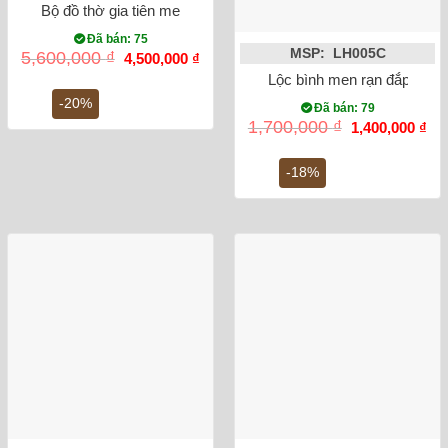
Bộ đồ thờ gia tiên men rạn đắp nổi Bát Tràng
Đã bán: 75
MSP: LH005C
Giá
Giá
5,600,000
₫
4,500,000
₫
gốc
hiện
Lộc bình men rạn đắp nổi 
là:
tại
5,600,000 ₫.
là:
-20%
Đã bán: 79
4,500,000 ₫.
Giá
Gi
1,700,000
₫
1,400,000
₫
gốc
hiệ
là:
tại
1,700,000 ₫.
là:
-18%
1,4