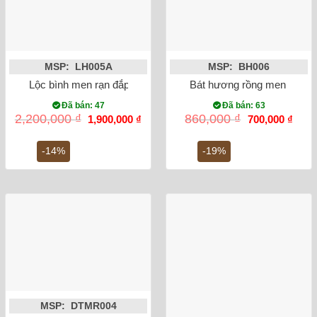
MSP: LH005A
MSP: BH006
Lộc bình men rạn đắp nổi rồng miệng lượn 32cm
Bát hương rồng men lam vẽ
Đã bán: 47
Đã bán: 63
Giá
Giá
Giá
Giá
2,200,000
₫
860,000
₫
1,900,000
₫
700,000
₫
gốc
hiện
gốc
hiện
là:
tại
là:
tại
2,200,000 ₫.
là:
860,000 ₫.
là:
-14%
-19%
1,900,000 ₫.
700,0
MSP: DTMR004