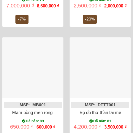
Đã bán: 75
Đã bán: 61
Giá
Giá
Giá
Gi
7,000,000
₫
2,500,000
₫
6,500,000
₫
2,000,000
₫
gốc
hiện
gốc
hiệ
là:
tại
là:
tại
7,000,000 ₫.
là:
2,500,000 ₫.
là:
-7%
-20%
6,500,000 ₫.
2,0
MSP: MB001
MSP: DTTT001
Mâm bồng men rong vẽ sen phi 27
Bộ đồ thờ thần tài men rạn 
Đã bán: 89
Đã bán: 81
Giá
Giá
Giá
Gi
650,000
₫
4,200,000
₫
600,000
₫
3,500,000
₫
gốc
hiện
gốc
hiệ