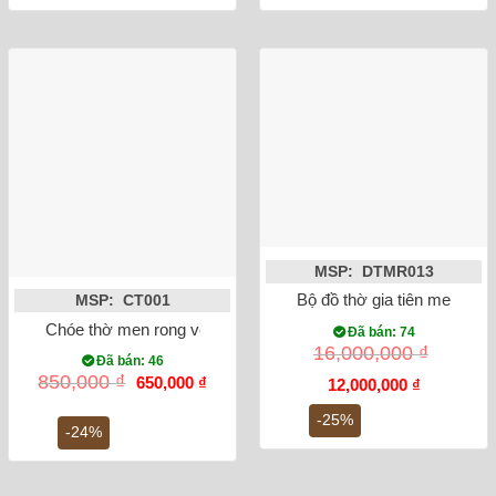
MSP: DTMR013
Bộ đồ thờ gia tiên men rạ
MSP: CT001
Chóe thờ men rong vẽ sen 19cm
Đã bán: 74
16,000,000
₫
Đã bán: 46
Giá
Giá
850,000
₫
650,000
₫
Giá
Giá
12,000,000
₫
gốc
hiện
gốc
hiện
là:
tại
là:
tại
-25%
850,000 ₫.
là:
-24%
16,000,000 ₫.
là:
650,000 ₫.
12,000,000