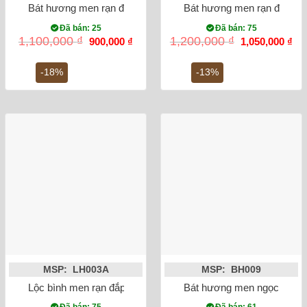
Bát hương men rạn đắp nổi rồng phi 18
Bát hương men rạn đắp nổi 
Đã bán: 25
Đã bán: 75
Giá
Giá
Giá
Gi
1,100,000
₫
1,200,000
₫
900,000
₫
1,050,000
₫
gốc
hiện
gốc
hiệ
là:
tại
là:
tại
1,100,000 ₫.
là:
1,200,000 ₫.
là:
-18%
-13%
900,000 ₫.
1,0
MSP: LH003A
MSP: BH009
Lộc bình men rạn đắp nổi rồng 60cm
Bát hương men ngọc lục bảo