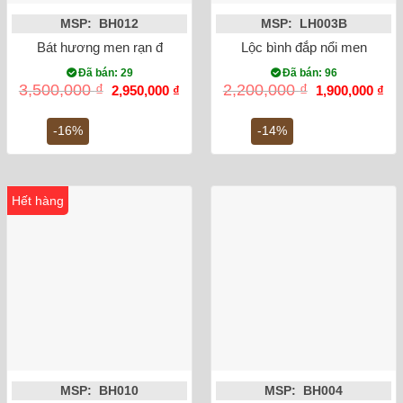
MSP: BH012
MSP: LH003B
Bát hương men rạn đắp nổi sen mạ vàng phi 18
Lộc bình đắp nổi men rạn 
Đã bán: 29
Đã bán: 96
Giá
Giá
Giá
Gi
3,500,000
₫
2,200,000
₫
2,950,000
₫
1,900,000
₫
gốc
hiện
gốc
hiệ
là:
tại
là:
tại
3,500,000 ₫.
là:
2,200,000 ₫.
là:
-16%
-14%
2,950,000 ₫.
1,9
Hết hàng
MSP: BH010
MSP: BH004