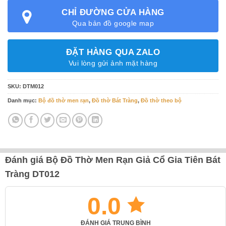
CHỈ ĐƯỜNG CỬA HÀNG
Qua bản đồ google map
ĐẶT HÀNG QUA ZALO
Vui lòng gửi ảnh mặt hàng
SKU:
DTM012
Danh mục:
Bộ đồ thờ men rạn
,
Đồ thờ Bát Tràng
,
Đồ thờ theo bộ
Đánh giá Bộ Đồ Thờ Men Rạn Giả Cổ Gia Tiên Bát
Tràng DT012
0.0
ĐÁNH GIÁ TRUNG BÌNH