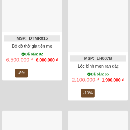
MSP: DTMR015
Bộ đồ thờ gia tiên men rong vẽ rồng Số 3
Đã bán: 82
MSP: LH007B
Giá
Giá
6,500,000
₫
6,000,000
₫
gốc
hiện
Lộc bình men rạn đắp nổi 
là:
tại
6,500,000 ₫.
là:
-8%
Đã bán: 65
6,000,000 ₫.
Giá
Gi
2,100,000
₫
1,900,000
₫
gốc
hiệ
là:
tại
2,100,000 ₫.
là:
-10%
1,9