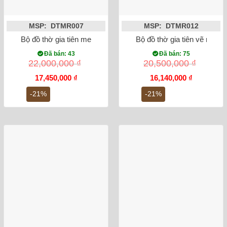
MSP: DTMR007
MSP: DTMR012
Bộ đồ thờ gia tiên men ngọc lục bảo Bát Tràng
Bộ đồ thờ gia tiên vẽ men 
Đã bán: 43
Đã bán: 75
22,000,000
₫
20,500,000
₫
Giá
Giá
Giá
Giá
17,450,000
₫
16,140,000
₫
gốc
hiện
gốc
hiện
là:
tại
là:
tại
-21%
-21%
22,000,000 ₫.
là:
20,500,000 ₫.
là:
17,450,000 ₫.
16,140,000