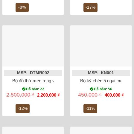
là:
tại
là:
tại
650,000 ₫.
là:
4,200,000 ₫.
là:
-8%
-17%
600,000 ₫.
3,5
MSP: DTMR002
MSP: KN001
Bộ đồ thờ men rong vẽ sen rồng Bát Tràng
Bộ kỷ chén 5 ngai men ron
Đã bán: 22
Đã bán: 56
Giá
Giá
Giá
Giá
2,500,000
₫
450,000
₫
2,200,000
₫
400,000
₫
gốc
hiện
gốc
hiện
là:
tại
là:
tại
2,500,000 ₫.
là:
450,000 ₫.
là:
-12%
-11%
2,200,000 ₫.
400,0