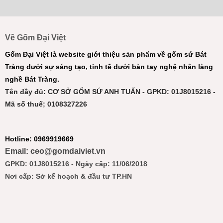
Về Gốm Đại Việt
Gốm Đại Việt là website giới thiệu sản phẩm về gốm sứ Bát
Tràng dưới sự sáng tạo, tinh tế dưới bàn tay nghệ nhân làng
nghề Bát Tràng.
Tên đầy đủ: CƠ SỞ GỐM SỨ ANH TUẤN - GPKD: 01J8015216 -
Mã số thuế; 0108327226
Hotline: 0969919669
Email: ceo@gomdaiviet.vn
GPKD: 01J8015216 - Ngày cấp: 11/06/2018
Nơi cấp: Sở kế hoạch & đầu tư TP.HN