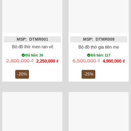
MSP: DTMR001
MSP: DTMR008
Bộ đồ thờ men rạn vẽ men lam cổ Bát Tràng
Bộ đồ thờ gia tiên men rong
Đã bán: 36
Đã bán: 117
Giá
Giá
Giá
Gi
2,800,000
₫
6,500,000
₫
2,250,000
₫
4,900,000
₫
gốc
hiện
gốc
hiệ
là:
tại
là:
tại
2,800,000 ₫.
là:
6,500,000 ₫.
là:
-20%
-25%
2,250,000 ₫.
4,9