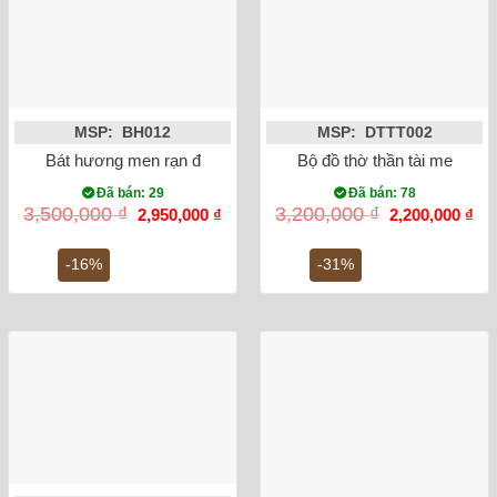
MSP: BH012
MSP: DTTT002
Bát hương men rạn đắp nổi sen mạ vàng phi 18
Bộ đồ thờ thần tài men ron
Đã bán: 29
Đã bán: 78
Giá
Giá
Giá
Gi
3,500,000
₫
3,200,000
₫
2,950,000
₫
2,200,000
₫
gốc
hiện
gốc
hiệ
là:
tại
là:
tại
3,500,000 ₫.
là:
3,200,000 ₫.
là:
-16%
-31%
2,950,000 ₫.
2,2