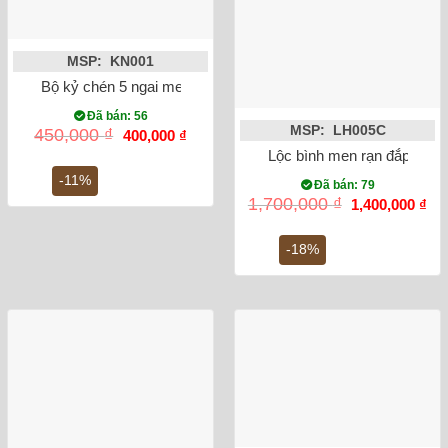
MSP: KN001
Bộ kỷ chén 5 ngai men rong vẽ sen
Đã bán: 56
MSP: LH005C
Giá
Giá
450,000
₫
400,000
₫
gốc
hiện
Lộc bình men rạn đắp nổi 
là:
tại
450,000 ₫.
là:
-11%
Đã bán: 79
400,000 ₫.
Giá
Gi
1,700,000
₫
1,400,000
₫
gốc
hiệ
là:
tại
1,700,000 ₫.
là:
-18%
1,4