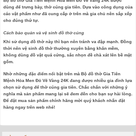
Bộ đồ thờ Gia Tiên Mệnh Hỏa Men Đỏ Vẽ Vàng 24K được
dùng để trưng bày, thờ cúng gia tiên. Dựa vào công dụng của
các vật phẩm như đã cung cấp ở trên mà gia chủ nên sắp xếp
cho đúng thứ tự.
Cách bảo quản và vệ sinh đồ thờ cúng
Khi sử dụng đồ thờ này thì bạn nên tránh va đập mạnh. Đồng
thời nên vệ sinh đồ thờ thường xuyên bằng khăn mềm,
không dùng đồ vật quá cứng, sắc nhọn đề chà xát lên bề mặt
gốm.
Nhờ những đặc điểm nổi bật trên mà Bộ đồ thờ Gia Tiên
Mệnh Hỏa Men Đỏ Vẽ Vàng 24K đang được nhiều gia đình lựa
chọn sử dụng để thờ cúng gia tiên. Chắc chắn với những ý
nghĩa mà sản phẩm mang lại sẽ đem đến cho bạn sự hài lòng.
Để đặt mua sản phẩm chính hãng mời quý khách nhấn đặt
hàng ngay trên web nhé!