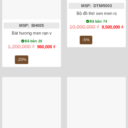
MSP: DTMR003
Bộ đồ thờ sen men rạn đắp 
Đã bán: 74
MSP: BH005
Giá
Gi
10,000,000
₫
9,500,000
₫
gốc
hi
Bát hương men rạn vẽ rồng lam cổ phi 20
là:
tại
10,000,000 ₫.
là:
-5%
Đã bán: 26
9,
Giá
Giá
1,200,000
₫
960,000
₫
gốc
hiện
là:
tại
1,200,000 ₫.
là:
-20%
960,000 ₫.