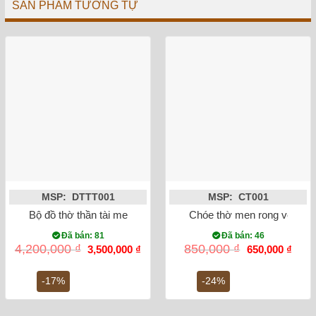
SẢN PHẨM TƯƠNG TỰ
MSP: DTTT001
MSP: CT001
Bộ đồ thờ thần tài men rạn đắp nổi
Chóe thờ men rong vẽ sen
Đã bán: 81
Đã bán: 46
Giá
Giá
Giá
Giá
4,200,000
₫
850,000
₫
3,500,000
₫
650,000
₫
gốc
hiện
gốc
hiện
là:
tại
là:
tại
4,200,000 ₫.
là:
850,000 ₫.
là:
-17%
-24%
3,500,000 ₫.
650,0