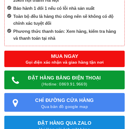
20km nội thành Hà Nội
Bảo hành 1 đổi 1 nếu có lỗi nhà sản xuất
Toàn bộ đều là hàng thủ công nên sẽ không có độ
chính xác tuyệt đối
Phương thức thanh toán: Xem hàng, kiểm tra hàng
và thanh toán tại nhà
MUA NGAY
Gọi điện xác nhận và giao hàng tận nơi
ĐẶT HÀNG BẰNG ĐIỆN THOẠI
(Hotline: 0869.91.9669)
CHỈ ĐƯỜNG CỬA HÀNG
Qua bản đồ google map
ĐẶT HÀNG QUA ZALO