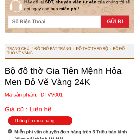
Hãy để lại
SĐT, chuyên viên tư vấn
của chúng tôi sẽ
gọi ngay cho bạn
miễn phí!
TRANG CHỦ
/
ĐỒ THỜ BÁT TRÀNG
/
ĐỒ THỜ THEO BỘ
/
BỘ ĐỒ
THỜ VẼ VÀNG
Bộ đồ thờ Gia Tiên Mệnh Hỏa
Men Đỏ Vẽ Vàng 24K
Mã sản phẩm: DTVV001
Giá cũ :
Liên hệ
Thông tin mua hàng
Miễn phí vận chuyển đơn hàng trên 3 Triệu bán kính