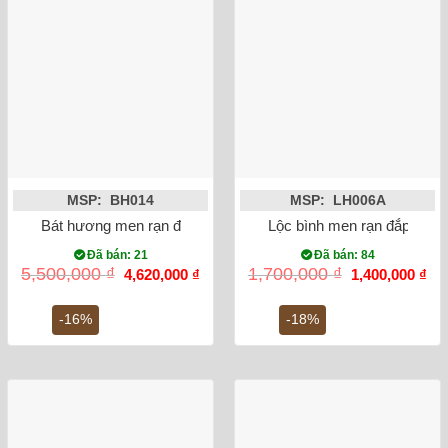
MSP: BH014
MSP: LH006A
Bát hương men rạn đắp nổi rồng mạ vàng phi 18
Lộc bình men rạn đắp nổi 
Đã bán: 21
Đã bán: 84
Giá
Giá
Giá
Gi
5,500,000
₫
1,700,000
₫
4,620,000
₫
1,400,000
₫
gốc
hiện
gốc
hiệ
là:
tại
là:
tại
5,500,000 ₫.
là:
1,700,000 ₫.
là:
-16%
-18%
4,620,000 ₫.
1,4