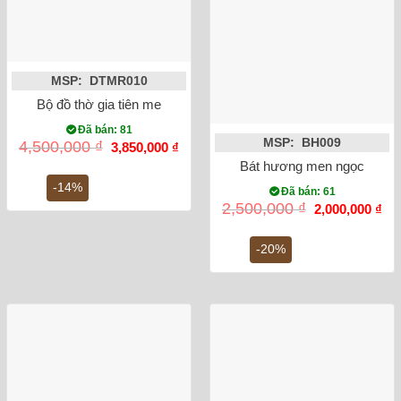
MSP: DTMR010
Bộ đồ thờ gia tiên men lam ánh kim Bát Tràng
Đã bán: 81
MSP: BH009
Giá
Giá
4,500,000
₫
3,850,000
₫
gốc
hiện
Bát hương men ngọc lục bảo
là:
tại
4,500,000 ₫.
là:
-14%
Đã bán: 61
3,850,000 ₫.
Giá
Gi
2,500,000
₫
2,000,000
₫
gốc
hiệ
là:
tại
2,500,000 ₫.
là:
-20%
2,0