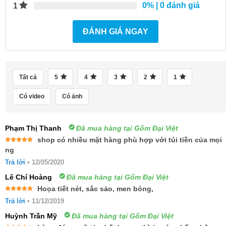
0%
| 0 đánh giá
1
ĐÁNH GIÁ NGAY
Tất cả
5
4
3
2
1
Có video
Có ảnh
Phạm Thị Thanh
Đã mua hàng tại Gốm Đại Việt
shop có nhiều mặt hàng phù hợp với túi tiền của mọi
Được xếp
ng
hạng
5
5
sao
Trả lời
•
12/05/2020
Lê Chí Hoàng
Đã mua hàng tại Gốm Đại Việt
Hoọa tiết nét, sắc sảo, men bóng,
Được xếp
Trả lời
•
11/12/2019
hạng
5
5
sao
Huỳnh Trần Mỹ
Đã mua hàng tại Gốm Đại Việt