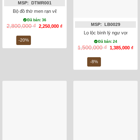
MSP: DTMR001
Bộ đồ thờ men rạn vẽ men lam cổ Bát Tràng
Đã bán: 36
MSP: LB0029
Giá
Giá
2,800,000
₫
2,250,000
₫
gốc
hiện
Lọ lộc bình lý ngư vọng ng
là:
tại
2,800,000 ₫.
là:
-20%
Đã bán: 24
2,250,000 ₫.
Giá
Gi
1,500,000
₫
1,385,000
₫
gốc
hiệ
là:
tại
1,500,000 ₫.
là:
-8%
1,3