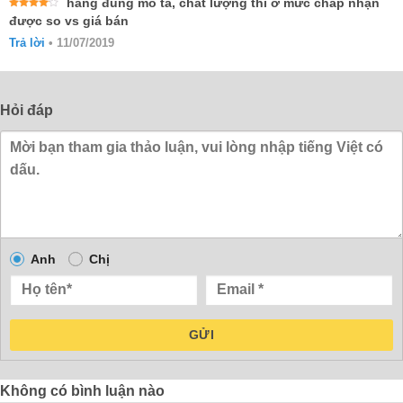
hàng đúng mô tả, chất lượng thì ở mức chấp nhận
Được
được so vs giá bán
xếp
hạng
4
Trả lời
•
11/07/2019
5 sao
Hỏi đáp
Anh
Chị
GỬI
Không có bình luận nào