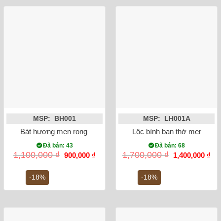
MSP: BH001
MSP: LH001A
Bát hương men rong vẽ rồng phi 20
Lộc bình ban thờ men rong
Đã bán: 43
Đã bán: 68
Giá
Giá
Giá
Gi
1,100,000
₫
1,700,000
₫
900,000
₫
1,400,000
₫
gốc
hiện
gốc
hiệ
là:
tại
là:
tại
1,100,000 ₫.
là:
1,700,000 ₫.
là:
-18%
-18%
900,000 ₫.
1,4