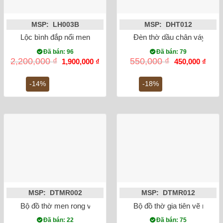
MSP: LH003B
MSP: DHT012
Lộc bình đắp nổi men rạn cổ rồng 32cm
Đèn thờ dầu chân váy tròn 
Đã bán: 96
Đã bán: 79
Giá
Giá
Giá
Giá
2,200,000
₫
550,000
₫
1,900,000
₫
450,000
₫
gốc
hiện
gốc
hiện
là:
tại
là:
tại
2,200,000 ₫.
là:
550,000 ₫.
là:
-14%
-18%
1,900,000 ₫.
450,0
MSP: DTMR002
MSP: DTMR012
Bộ đồ thờ men rong vẽ sen rồng Bát Tràng
Bộ đồ thờ gia tiên vẽ men 
Đã bán: 22
Đã bán: 75