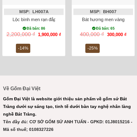
MSP: LH007A
MSP: BH007
Lộc bình men rạn đắp nổi công đào miệng lượn 27cm
Bát hương men vàng vẽ rồn
Đã bán: 86
Đã bán: 65
Giá
Giá
Giá
Giá
2,200,000
₫
400,000
₫
1,900,000
₫
300,000
₫
gốc
hiện
gốc
hiện
là:
tại
là:
tại
2,200,000 ₫.
là:
400,000 ₫.
là:
-14%
-25%
1,900,000 ₫.
300,0
Về Gốm Đại Việt
Gốm Đại Việt là website giới thiệu sản phẩm về gốm sứ Bát
Tràng dưới sự sáng tạo, tinh tế dưới bàn tay nghệ nhân làng
nghề Bát Tràng.
Tên đầy đủ: CƠ SỞ GỐM SỨ ANH TUẤN - GPKD: 01J8015216 -
Mã số thuế; 0108327226