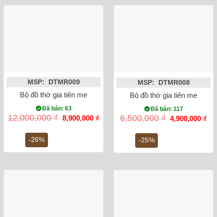
MSP: DTMR009
MSP: DTMR008
Bộ đồ thờ gia tiên men rong vẽ rồng Bát Tràng số 5
Bộ đồ thờ gia tiên men rong
Đã bán: 63
Đã bán: 117
Giá
Giá
Giá
Gi
12,000,000
₫
6,500,000
₫
8,900,000
₫
4,900,000
₫
gốc
hiện
gốc
hiệ
là:
tại
là:
tại
12,000,000 ₫.
là:
6,500,000 ₫.
là:
-26%
-25%
8,900,000 ₫.
4,9