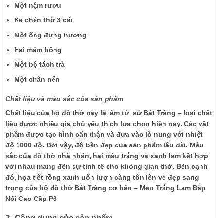
Một nậm rượu
Kẻ chén thờ 3 cái
Một ống đựng hương
Hai mâm bồng
Một bộ tách trà
Một chân nến
Chất liệu và màu sắc của sản phẩm
Chất liệu của bộ đồ thờ này là làm từ sứ Bát Tràng – loại chất
liệu được nhiều gia chủ yêu thích lựa chọn hiện nay. Các vật
phầm được tạo hình cẩn thận và đưa vào lò nung với nhiệt
độ 1000 độ. Bởi vậy, độ bền đẹp của sản phẩm lâu dài. Màu
sắc của đồ thờ nhã nhặn, hai màu trắng và xanh lam kết hợp
với nhau mang đến sự tinh tế cho không gian thờ. Bên cạnh
đó, họa tiết rồng xanh uốn lượn càng tôn lên vẻ đẹp sang
trọng của bộ đồ thờ Bát Tràng cơ bản – Men Trắng Lam Đắp
Nổi Cao Cấp P6
2. Công dụng của sản phẩm