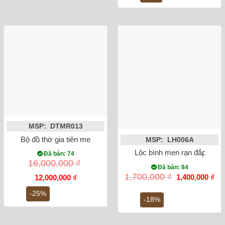
6,5
MSP: DTMR013
Bộ đồ thờ gia tiên men rạn cổ đắp nổi DTMR013
MSP: LH006A
Lộc bình men rạn đắp nổi 
Đã bán: 74
16,000,000
₫
Đã bán: 84
Giá
Gi
1,700,000
₫
1,400,000
₫
Giá
Giá
12,000,000
₫
gốc
hiệ
gốc
hiện
là:
tại
là:
tại
-25%
1,700,000 ₫.
là:
-18%
16,000,000 ₫.
là:
1,4
12,000,000 ₫.