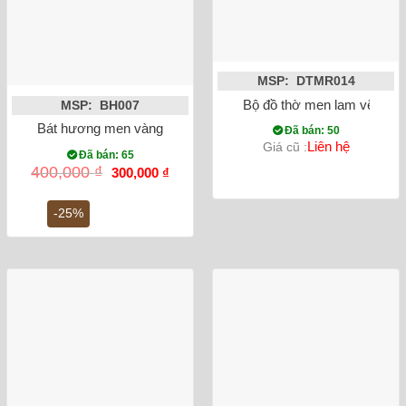
MSP: DTMR014
Bộ đồ thờ men lam vẽ nổi
MSP: BH007
Bát hương men vàng vẽ rồng ánh kim phi 20
Đã bán: 50
Liên hệ
Giá cũ :
Đã bán: 65
Giá
Giá
400,000
₫
300,000
₫
gốc
hiện
là:
tại
400,000 ₫.
là:
-25%
300,000 ₫.