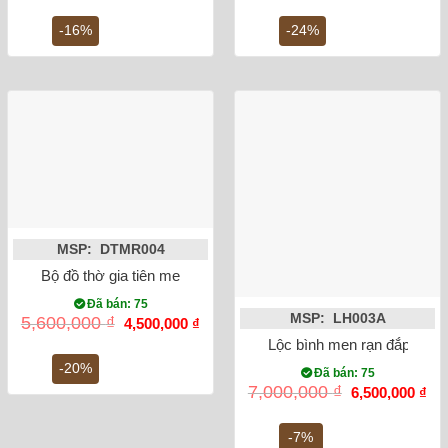
là:
tại
là:
tại
4,500,000 ₫.
là:
850,000 ₫.
là:
-16%
-24%
3,800,000 ₫.
650,0
MSP: DTMR004
Bộ đồ thờ gia tiên men rạn đắp nổi Bát Tràng
Đã bán: 75
MSP: LH003A
Giá
Giá
5,600,000
₫
4,500,000
₫
gốc
hiện
Lộc bình men rạn đắp nổi 
là:
tại
5,600,000 ₫.
là:
-20%
Đã bán: 75
4,500,000 ₫.
Giá
Gi
7,000,000
₫
6,500,000
₫
gốc
hiệ
là:
tại
7,000,000 ₫.
là:
-7%