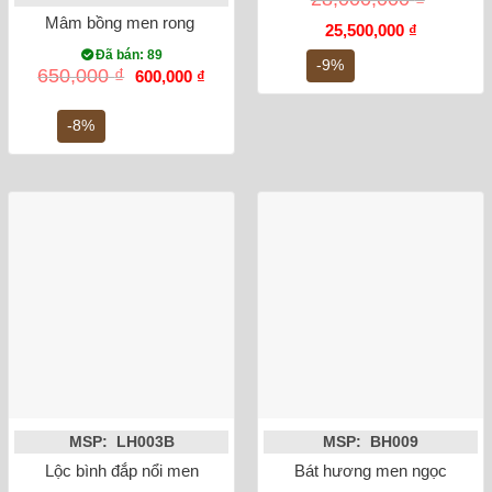
Mâm bồng men rong vẽ sen phi 27
Giá
Giá
25,500,000
₫
gốc
hiện
Đã bán: 89
là:
tại
-9%
Giá
Giá
650,000
₫
600,000
₫
28,000,000 ₫.
là:
gốc
hiện
25,500,000
là:
tại
650,000 ₫.
là:
-8%
600,000 ₫.
MSP: LH003B
MSP: BH009
Lộc bình đắp nổi men rạn cổ rồng 32cm
Bát hương men ngọc lục bảo