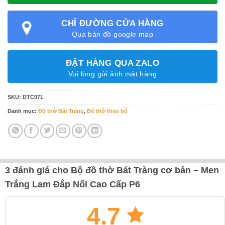
CHỈ ĐƯỜNG CỬA HÀNG
Qua bản đồ google map
ĐẶT HÀNG QUA ZALO
Vui lòng gửi ảnh mặt hàng
SKU:
DTC071
Danh mục:
Đồ thờ Bát Tràng
,
Đồ thờ theo bộ
3 đánh giá cho
Bộ đồ thờ Bát Tràng cơ bản – Men
Trắng Lam Đắp Nổi Cao Cấp P6
4.7