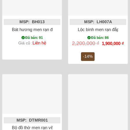
MSP: BH013
MSP: LH007A
Bát hương men rạn đắp nổi rồng dáng quả lựu
Lộc bình men rạn đắp nổi 
Đã bán: 91
Đã bán: 86
Giá
Gi
Liên hệ
2,200,000
₫
Giá cũ :
1,900,000
₫
gốc
hiệ
là:
tại
2,200,000 ₫.
là:
-14%
1,9
MSP: DTMR001
Bộ đồ thờ men rạn vẽ men lam cổ Bát Tràng