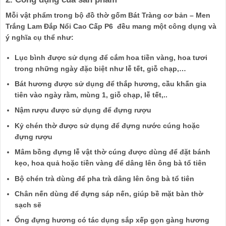
Mỗi vật phẩm trong bộ đồ thờ gốm Bát Tràng cơ bản – Men
Trắng Lam Đắp Nổi Cao Cấp P6 đều mang một công dụng và
ý nghĩa cụ thể như:
Lục bình được sử dụng để cắm hoa tiền vàng, hoa tươi
trong những ngày đặc biệt như lễ tết, giỗ chạp,…
Bát hương được sử dụng để thắp hương, cầu khấn gia
tiên vào ngày rằm, mùng 1, giỗ chạp, lễ tết,..
Nậm rượu được sử dụng để đựng rượu
Kỷ chén thờ được sử dụng để đựng nước cúng hoặc
đựng rượu
Mâm bồng đựng lễ vật thờ cúng được dùng để đặt bánh
kẹo, hoa quả hoặc tiền vàng để dâng lên ông bà tổ tiên
Bộ chén trà dùng để pha trà dâng lên ông bà tổ tiên
Chân nến dùng để đựng sáp nến, giúp bề mặt bàn thờ
sạch sẽ
Ống đựng hương có tác dụng sắp xếp gọn gàng hương