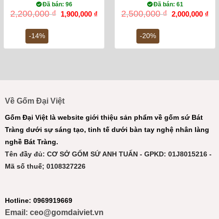
Đã bán: 96
Đã bán: 61
Giá
Giá
Giá
Gi
2,200,000
₫
2,500,000
₫
1,900,000
₫
2,000,000
₫
gốc
hiện
gốc
hiệ
là:
tại
là:
tại
2,200,000 ₫.
là:
2,500,000 ₫.
là:
-14%
-20%
1,900,000 ₫.
2,0
Về Gốm Đại Việt
Gốm Đại Việt là website giới thiệu sản phẩm về gốm sứ Bát
Tràng dưới sự sáng tạo, tinh tế dưới bàn tay nghệ nhân làng
nghề Bát Tràng.
Tên đầy đủ: CƠ SỞ GỐM SỨ ANH TUẤN - GPKD: 01J8015216 -
Mã số thuế; 0108327226
Hotline: 0969919669
Email: ceo@gomdaiviet.vn