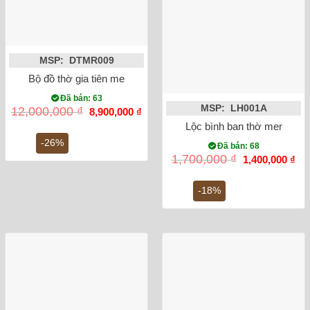
MSP: DTMR009
Bộ đồ thờ gia tiên men rong vẽ rồng Bát Tràng số 5
Đã bán: 63
MSP: LH001A
Giá
Giá
12,000,000
₫
8,900,000
₫
gốc
hiện
Lộc bình ban thờ men rong
là:
tại
12,000,000 ₫.
là:
-26%
Đã bán: 68
8,900,000 ₫.
Giá
Gi
1,700,000
₫
1,400,000
₫
gốc
hiệ
là:
tại
1,700,000 ₫.
là:
-18%
1,4