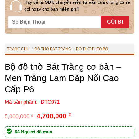
Hãy để lại
SĐT, chuyên viên tư vấn
của chúng tôi sẽ
gọi ngay cho bạn
miễn phí!
TRANG CHỦ
/
ĐỒ THỜ BÁT TRÀNG
/
ĐỒ THỜ THEO BỘ
Bộ đồ thờ Bát Tràng cơ bản –
Men Trắng Lam Đắp Nổi Cao
Cấp P6
Mã sản phẩm: DTC071
Giá
Giá
4,700,000
₫
5,000,000
₫
gốc
hiện
là:
tại
84 Người đã mua
5,000,000 ₫.
là: