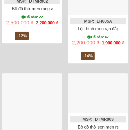
MSP: DTMR002
Bộ đồ thờ men rong vẽ sen rồng Bát Tràng
Đã bán: 22
MSP: LH005A
Giá
Giá
2,500,000
₫
2,200,000
₫
gốc
hiện
Lộc bình men rạn đắp nổi 
là:
tại
2,500,000 ₫.
là:
-12%
Đã bán: 47
2,200,000 ₫.
Giá
Gi
2,200,000
₫
1,900,000
₫
gốc
hiệ
là:
tại
2,200,000 ₫.
là:
-14%
1,9
MSP: DTMR003
Bộ đồ thờ sen men rạn đắp 