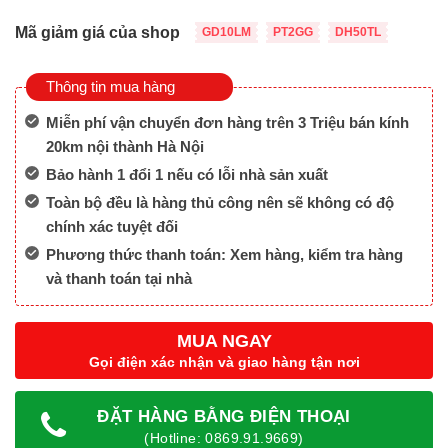
4,700,000 ₫.
Mã giảm giá của shop
GD10LM
PT2GG
DH50TL
Thông tin mua hàng
Miễn phí vận chuyển đơn hàng trên 3 Triệu bán kính
20km nội thành Hà Nội
Bảo hành 1 đổi 1 nếu có lỗi nhà sản xuất
Toàn bộ đều là hàng thủ công nên sẽ không có độ
chính xác tuyệt đối
Phương thức thanh toán: Xem hàng, kiểm tra hàng
và thanh toán tại nhà
MUA NGAY
Gọi điện xác nhận và giao hàng tận nơi
ĐẶT HÀNG BẰNG ĐIỆN THOẠI
(Hotline: 0869.91.9669)