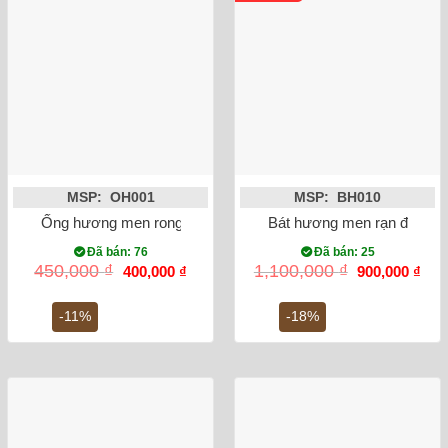
MSP: OH001
MSP: BH010
Ống hương men rong vẽ sen 15cm
Bát hương men rạn đắp nổi 
Đã bán: 76
Đã bán: 25
Giá
Giá
Giá
Giá
450,000
₫
1,100,000
₫
400,000
₫
900,000
₫
gốc
hiện
gốc
hiện
là:
tại
là:
tại
450,000 ₫.
là:
1,100,000 ₫.
là:
-11%
-18%
400,000 ₫.
900,