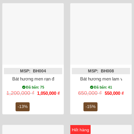
MSP: BH004
MSP: BH008
Bát hương men rạn đắp nổi rồng phi 20
Bát hương men lam vẽ rồng
Đã bán: 75
Đã bán: 41
Giá
Giá
Giá
Giá
1,200,000
₫
650,000
₫
1,050,000
₫
550,000
₫
gốc
hiện
gốc
hiện
là:
tại
là:
tại
1,200,000 ₫.
là:
650,000 ₫.
là:
-13%
-15%
1,050,000 ₫.
550,0
Hết hàng