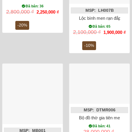
Đã bán: 36
MSP: LH007B
Giá
Giá
2,800,000
₫
2,250,000
₫
gốc
hiện
Lộc bình men rạn đắp nổi 
là:
tại
2,800,000 ₫.
là:
-20%
Đã bán: 65
2,250,000 ₫.
Giá
Gi
2,100,000
₫
1,900,000
₫
gốc
hiệ
là:
tại
2,100,000 ₫.
là:
-10%
1,9
MSP: DTMR006
Bộ đồ thờ gia tiên men rạn 
Đã bán: 41
MSP: MB001
28,000,000
₫