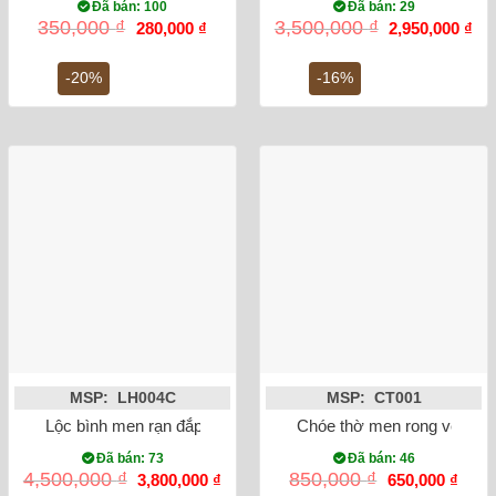
Đã bán: 100
Đã bán: 29
Giá
Giá
Giá
Gi
350,000
₫
3,500,000
₫
280,000
₫
2,950,000
₫
gốc
hiện
gốc
hiệ
là:
tại
là:
tại
350,000 ₫.
là:
3,500,000 ₫.
là:
-20%
-16%
280,000 ₫.
2,9
MSP: LH004C
MSP: CT001
Lộc bình men rạn đắp nổi rồng 50cm
Chóe thờ men rong vẽ sen
Đã bán: 73
Đã bán: 46
Giá
Giá
Giá
Giá
4,500,000
₫
850,000
₫
3,800,000
₫
650,000
₫
gốc
hiện
gốc
hiện