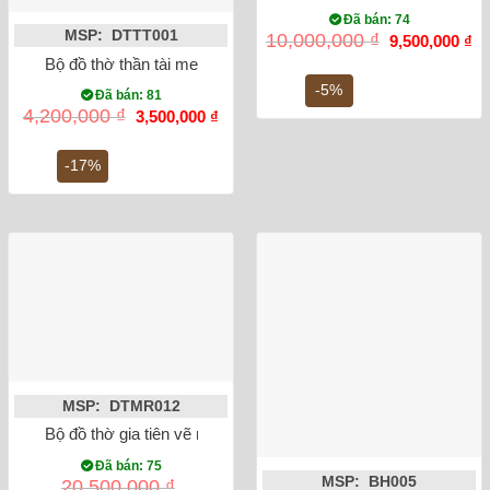
Đã bán: 74
MSP: DTTT001
Giá
Gi
10,000,000
₫
9,500,000
₫
gốc
hi
Bộ đồ thờ thần tài men rạn đắp nổi
là:
tại
10,000,000 ₫.
là:
-5%
Đã bán: 81
9,
Giá
Giá
4,200,000
₫
3,500,000
₫
gốc
hiện
là:
tại
4,200,000 ₫.
là:
-17%
3,500,000 ₫.
MSP: DTMR012
Bộ đồ thờ gia tiên vẽ men lam rồng Bát Tràng
Đã bán: 75
MSP: BH005
20,500,000
₫