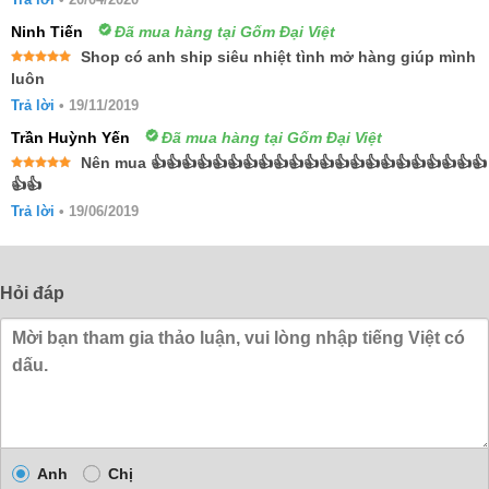
xếp
hạng
4
5 sao
Ninh Tiến
Đã mua hàng tại Gốm Đại Việt
Shop có anh ship siêu nhiệt tình mở hàng giúp mình
Được xếp
luôn
hạng
5
5
sao
Trả lời
•
19/11/2019
Trần Huỳnh Yến
Đã mua hàng tại Gốm Đại Việt
Nên mua 👍👍👍👍👍👍👍👍👍👍👍👍👍👍👍👍👍👍👍👍👍👍
Được xếp
👍👍
hạng
5
5
sao
Trả lời
•
19/06/2019
Hỏi đáp
Anh
Chị