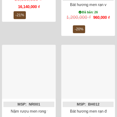
Bát hương men rạn vẽ rồng
Giá
Giá
16,140,000
₫
gốc
hiện
Đã bán: 26
là:
tại
-21%
Giá
Giá
1,200,000
₫
960,000
₫
20,500,000 ₫.
là:
gốc
hiện
16,140,000 ₫.
là:
tại
1,200,000 ₫.
là:
-20%
960,
MSP: NR001
MSP: BH012
Nậm rượu men rong vẽ sen 15cm
Bát hương men rạn đắp nổi