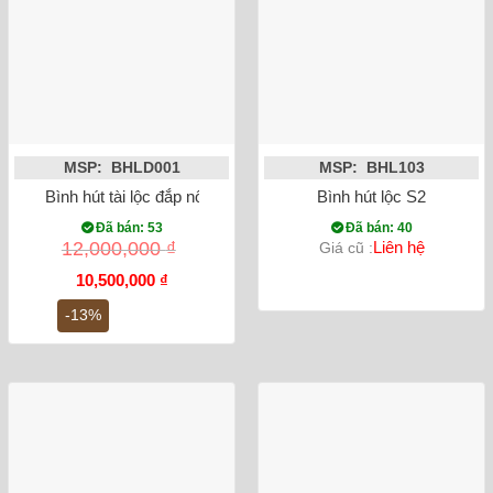
MSP: BHLD001
MSP: BHL103
Bình hút tài lộc đắp nổi công đào mạ vàng Bát Tràng
Bình hút lộc S2
Đã bán: 53
Đã bán: 40
12,000,000
₫
Liên hệ
Giá cũ :
Giá
Giá
10,500,000
₫
gốc
hiện
là:
tại
-13%
12,000,000 ₫.
là:
10,500,000 ₫.