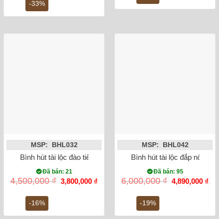
là:
tại
1,1
-33%
19,500,000 ₫.
là:
13,000,000 ₫.
MSP: BHL032
MSP: BHL042
Bình hút tài lộc đào tiên vẽ vàng kim
Bình hút tài lộc đắp nổi He
Đã bán: 21
Đã bán: 95
Giá
Giá
Giá
Gi
4,500,000
₫
6,000,000
₫
3,800,000
₫
4,890,000
₫
gốc
hiện
gốc
hiệ
là:
tại
là:
tại
4,500,000 ₫.
là:
6,000,000 ₫.
là:
-16%
-19%
3,800,000 ₫.
4,8