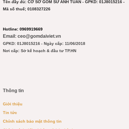
Tên đầy đủ: CƠ SỞ GỐM SỨ ANH TUẤN - GPKD: 01J8015216 -
Mã số thuế; 0108327226
Hotline: 0969919669
Email: ceo@gomdaiviet.vn
GPKD: 01J8015216 - Ngày cấp: 11/06/2018
Nơi cấp: Sở kế hoạch & đầu tư TP.HN
Thông tin
Giới thiệu
Tin tức
Chính sách bảo mật thông tin