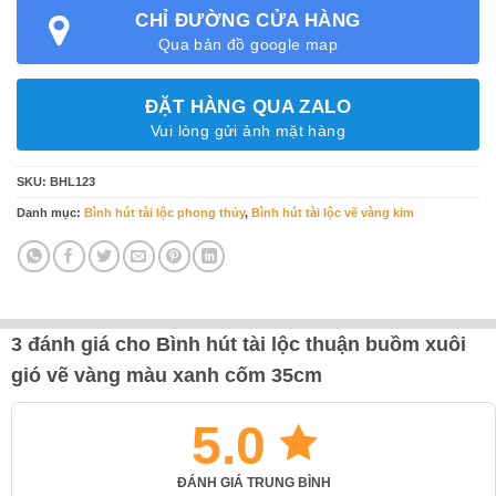
CHỈ ĐƯỜNG CỬA HÀNG
Qua bản đồ google map
ĐẶT HÀNG QUA ZALO
Vui lòng gửi ảnh mặt hàng
SKU:
BHL123
Danh mục:
Bình hút tài lộc phong thủy
,
Bình hút tài lộc vẽ vàng kim
3 đánh giá cho
Bình hút tài lộc thuận buồm xuôi
gió vẽ vàng màu xanh cốm 35cm
5.0
ĐÁNH GIÁ TRUNG BÌNH