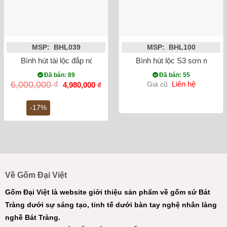
MSP: BHL039
MSP: BHL100
Bình hút tài lộc đắp nổi Heo dát vàng 24K (màu đỏ)
Bình hút lộc S3 sơn mài 3D
Đã bán: 89
Đã bán: 55
Giá
Giá
6,000,000
₫
Liên hệ
Giá cũ :
4,980,000
₫
gốc
hiện
là:
tại
6,000,000 ₫.
là:
-17%
4,980,000 ₫.
Về Gốm Đại Việt
Gốm Đại Việt là website giới thiệu sản phẩm về gốm sứ Bát
Tràng dưới sự sáng tạo, tinh tế dưới bàn tay nghệ nhân làng
nghề Bát Tràng.