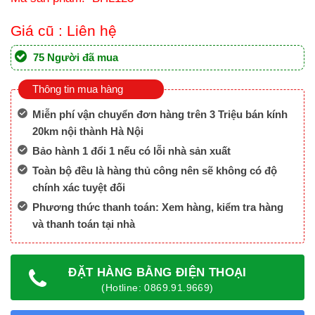
Giá cũ :
Liên hệ
75 Người đã mua
Thông tin mua hàng
Miễn phí vận chuyển đơn hàng trên 3 Triệu bán kính
20km nội thành Hà Nội
Bảo hành 1 đổi 1 nếu có lỗi nhà sản xuất
Toàn bộ đều là hàng thủ công nên sẽ không có độ
chính xác tuyệt đối
Phương thức thanh toán: Xem hàng, kiểm tra hàng
và thanh toán tại nhà
ĐẶT HÀNG BẰNG ĐIỆN THOẠI
(Hotline: 0869.91.9669)