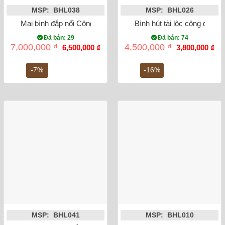
MSP: BHL038
MSP: BHL026
Mai bình đắp nổi Công Danh Phú Quý men rạn
Bình hút tài lộc công đào 
Đã bán: 29
Đã bán: 74
Giá
Giá
Giá
Gi
7,000,000
₫
4,500,000
₫
6,500,000
₫
3,800,000
₫
gốc
hiện
gốc
hiệ
là:
tại
là:
tại
7,000,000 ₫.
là:
4,500,000 ₫.
là:
-7%
-16%
6,500,000 ₫.
3,8
MSP: BHL041
MSP: BHL010