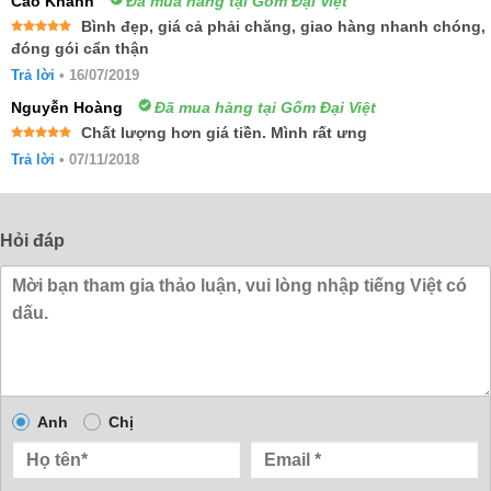
Cao Khánh
Đã mua hàng tại Gốm Đại Việt
Bình đẹp, giá cả phải chăng, giao hàng nhanh chóng,
Được xếp
đóng gói cẩn thận
hạng
5
5
sao
Trả lời
•
16/07/2019
Nguyễn Hoàng
Đã mua hàng tại Gốm Đại Việt
Chất lượng hơn giá tiền. Mình rất ưng
Được xếp
Trả lời
•
07/11/2018
hạng
5
5
sao
Hỏi đáp
Anh
Chị