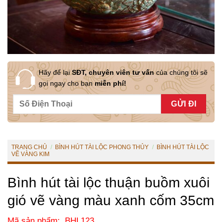
Hãy để lại
SĐT, chuyên viên tư vấn
của chúng tôi sẽ
gọi ngay cho bạn
miễn phí!
TRANG CHỦ
/
BÌNH HÚT TÀI LỘC PHONG THỦY
/
BÌNH HÚT TÀI LỘC
VẼ VÀNG KIM
Bình hút tài lộc thuận buồm xuôi
gió vẽ vàng màu xanh cốm 35cm
Mã sản phẩm: BHL123