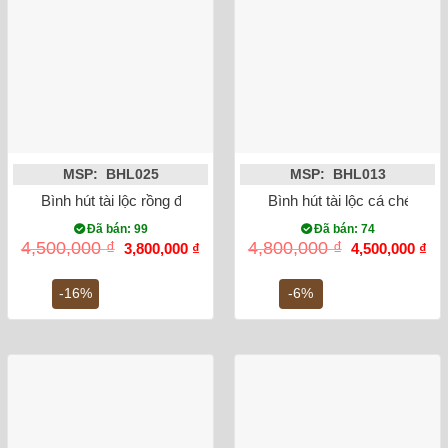
MSP: BHL025
MSP: BHL013
Bình hút tài lộc rồng đắp vẽ vàng kim
Bình hút tài lộc cá chép h
Đã bán: 99
Đã bán: 74
Giá
Giá
Giá
Gi
4,500,000
₫
4,800,000
₫
3,800,000
₫
4,500,000
₫
gốc
hiện
gốc
hiệ
là:
tại
là:
tại
4,500,000 ₫.
là:
4,800,000 ₫.
là:
-16%
-6%
3,800,000 ₫.
4,5