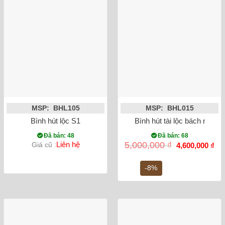
MSP: BHL105
MSP: BHL015
Bình hút lộc S1
Bình hút tài lộc bách nhi đồ
Đã bán: 48
Đã bán: 68
Giá
Gi
Liên hệ
5,000,000
₫
Giá cũ :
4,600,000
₫
gốc
hiệ
là:
tại
5,000,000 ₫.
là:
-8%
4,6