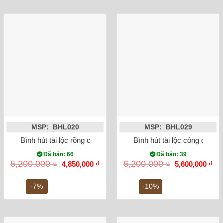
MSP: BHL020
MSP: BHL029
Bình hút tài lộc rồng chữ Phúc vẽ vàng kim
Bình hút tài lộc công đào v
Đã bán: 66
Đã bán: 39
Giá
Giá
Giá
Gi
5,200,000
₫
6,200,000
₫
4,850,000
₫
5,600,000
₫
gốc
hiện
gốc
hiệ
là:
tại
là:
tại
5,200,000 ₫.
là:
6,200,000 ₫.
là:
-7%
-10%
4,850,000 ₫.
5,6