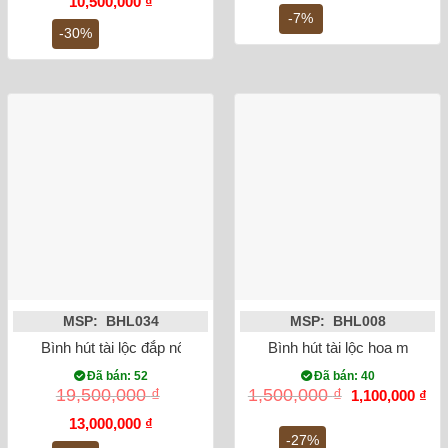
Giá
Giá
là:
tại
10,500,000
₫
gốc
hiện
4,500,000 ₫.
là:
-7%
là:
tại
4,2
-30%
15,000,000 ₫.
là:
10,500,000 ₫.
MSP: BHL034
MSP: BHL008
Bình hút tài lộc đắp nổi công đào mạ vàng
Bình hút tài lộc hoa mẫu đ
Đã bán: 52
Đã bán: 40
Giá
Gi
19,500,000
₫
1,500,000
₫
1,100,000
₫
gốc
hiệ
Giá
Giá
là:
tại
13,000,000
₫
gốc
hiện
1,500,000 ₫.
là:
-27%