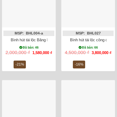
MSP: BHL004-a
MSP: BHL027
Bình hút tài lộc Băng Mai cao 23cm (vàng 18k)
Bình hút tài lộc công đào 
Đã bán: 46
Đã bán: 66
Giá
Giá
Giá
Gi
2,000,000
₫
4,500,000
₫
1,580,000
₫
3,800,000
₫
gốc
hiện
gốc
hiệ
là:
tại
là:
tại
2,000,000 ₫.
là:
4,500,000 ₫.
là:
-21%
-16%
1,580,000 ₫.
3,8