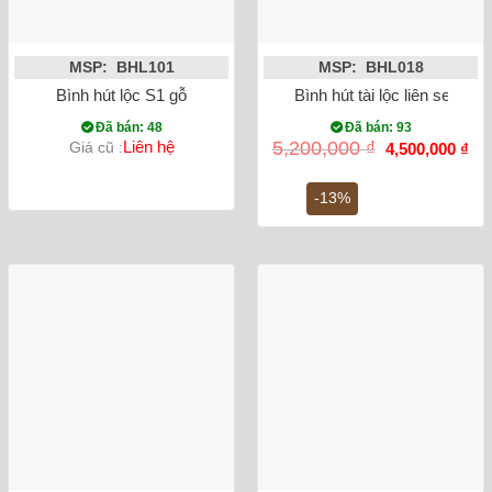
MSP: BHL101
MSP: BHL018
Bình hút lộc S1 gỗ
Bình hút tài lộc liên sen vẽ
Đã bán: 48
Đã bán: 93
Giá
Gi
Liên hệ
5,200,000
₫
Giá cũ :
4,500,000
₫
gốc
hiệ
là:
tại
5,200,000 ₫.
là:
-13%
4,5