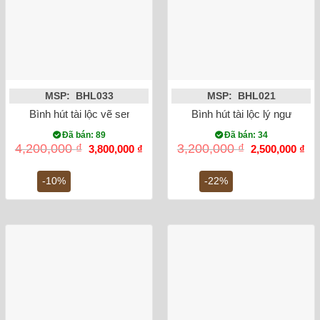
MSP: BHL033
MSP: BHL021
Bình hút tài lộc vẽ sen vàng kim 24K
Bình hút tài lộc lý ngư vọn
Đã bán: 89
Đã bán: 34
Giá
Giá
Giá
Gi
4,200,000
₫
3,200,000
₫
3,800,000
₫
2,500,000
₫
gốc
hiện
gốc
hiệ
là:
tại
là:
tại
4,200,000 ₫.
là:
3,200,000 ₫.
là:
-10%
-22%
3,800,000 ₫.
2,5