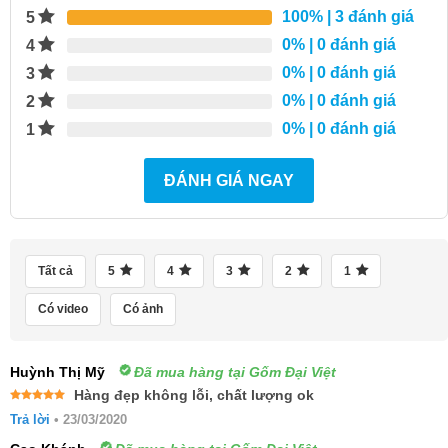
100%
| 3 đánh giá
5
0%
| 0 đánh giá
4
0%
| 0 đánh giá
3
0%
| 0 đánh giá
2
0%
| 0 đánh giá
1
ĐÁNH GIÁ NGAY
Tất cả
5
4
3
2
1
Có video
Có ảnh
Huỳnh Thị Mỹ
Đã mua hàng tại Gốm Đại Việt
Hàng đẹp không lỗi, chất lượng ok
Được xếp
Trả lời
•
23/03/2020
hạng
5
5
sao