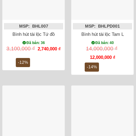
MSP: BHL007
MSP: BHLPD001
Bình hút tài lộc Tứ đồ cao 28cm Bát Tràng (vàng 18k)
Bình hút tài lộc Tam Linh C
Đã bán: 36
Đã bán: 40
Giá
Giá
3,100,000
₫
14,000,000
₫
2,740,000
₫
gốc
hiện
là:
tại
Giá
Giá
12,000,000
₫
3,100,000 ₫.
là:
gốc
hiện
-12%
2,740,000 ₫.
là:
tại
-14%
14,000,000 ₫.
là:
12,000,000