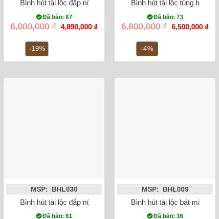
Bình hút tài lộc đắp nổi Heo dát vàng 24K màu trắng
Bình hút tài lộc tùng hạc di
Đã bán: 87
Đã bán: 73
Giá
Giá
Giá
Gi
6,000,000
₫
6,800,000
₫
4,890,000
₫
6,500,000
₫
gốc
hiện
gốc
hiệ
là:
tại
là:
tại
6,000,000 ₫.
là:
6,800,000 ₫.
là:
-19%
-4%
4,890,000 ₫.
6,5
MSP: BHL030
MSP: BHL009
Bình hút tài lộc đắp nổi cá chép hóa rồng men rạn 35cm
Bình hút tài lộc bát mã tr
Đã bán: 61
Đã bán: 36