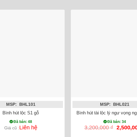
MSP: BHL101
MSP: BHL021
5cm Mạ vàng 18k
Bình hút lộc S1 gỗ
Bình hút tài lộc lý ngư vọng 
Đã bán: 48
Đã bán: 34
Giá
Liên hệ
3,200,000
₫
2,500,0
Giá cũ :
gốc