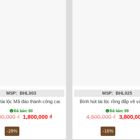
MSP: BHL003
MSP: BHL025
 tài lộc Mã đáo thành công cao 23cm Bát Tràng (vàng 18k)
Bình hút tài lộc rồng đắp vẽ 
Đã bán: 80
Đã bán: 99
Giá
Giá
Giá
00,000
₫
1,800,000
₫
4,500,000
₫
3,800,0
gốc
hiện
gốc
là:
tại
là:
-28%
-16%
2,500,000 ₫.
là:
4,500,00
1,800,000 ₫.