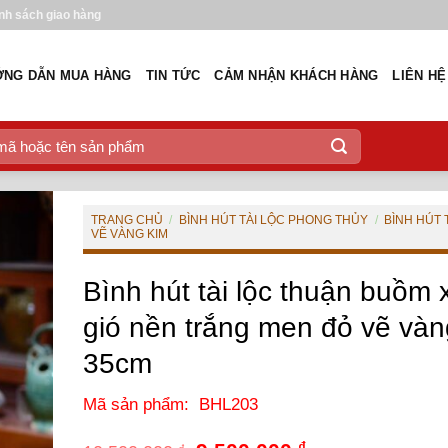
nh sách giao hàng
NG DẪN MUA HÀNG
TIN TỨC
CẢM NHẬN KHÁCH HÀNG
LIÊN HỆ
TRANG CHỦ
/
BÌNH HÚT TÀI LỘC PHONG THỦY
/
BÌNH HÚT 
VẼ VÀNG KIM
Bình hút tài lộc thuận buồm 
gió nền trắng men đỏ vẽ vàn
35cm
Mã sản phẩm: BHL203
₫