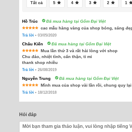
Tất cả
5
4
3
2
1
Hồ Trúc
Đã mua hàng tại Gốm Đại Việt
cac mẫu hàng vàng của shop bóng, sáng đẹp
Được xếp
Trả lời
•
03/05/2020
hạng
5
5
sao
Châu Kiến
Đã mua hàng tại Gốm Đại Việt
Mua lần thứ 3 và rất hài lòng với shop
Được xếp
Chu đáo, nhiệt tình, cẩn thận, tỉ mỉ
hạng
5
5
thank shop nhiều
sao
Trả lời
•
26/08/2019
Nguyễn Trung
Đã mua hàng tại Gốm Đại Việt
Mình mua của shop vài lần rồi, chung quy lạ
Được xếp
Trả lời
•
18/12/2018
hạng
5
5
sao
Hỏi đáp