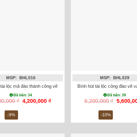
MSP: BHL016
MSP: BHL029
 tài lộc mã đáo thành công vẽ vàng kim 24K
Bình hút tài lộc công đào vẽ 
Đã bán: 34
Đã bán: 39
Giá
Giá
Giá
00,000
₫
4,200,000
₫
6,200,000
₫
5,600,0
gốc
hiện
gốc
là:
tại
là:
-9%
-10%
4,600,000 ₫.
là:
6,200,00
4,200,000 ₫.