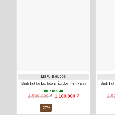
MSP: BHL008
Bình hút tài lộc hoa mẫu đơn nền xanh vẽ hoa dây
Bình hút
Đã bán: 40
Giá
Giá
1,500,000
₫
1,100,000
₫
2,5
gốc
hiện
là:
tại
-27%
1,500,000 ₫.
là:
1,100,000 ₫.