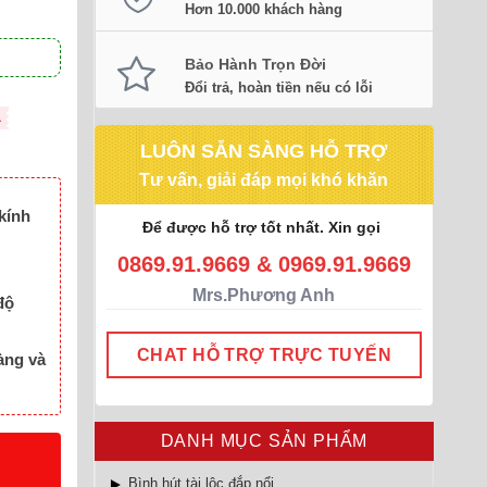
Hơn 10.000 khách hàng
Bảo Hành Trọn Đời
Đổi trả, hoàn tiền nếu có lỗi
L
LUÔN SẴN SÀNG HỖ TRỢ
Tư vấn, giải đáp mọi khó khăn
kính
Để được hỗ trợ tốt nhất. Xin gọi
0869.91.9669 & 0969.91.9669
Mrs.Phương Anh
độ
CHAT HỖ TRỢ TRỰC TUYẾN
àng và
DANH MỤC SẢN PHẨM
Bình hút tài lộc đắp nổi