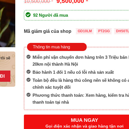
Giá
Giá
9,500,000
10,500,000
₫
gốc
hiện
là:
tại
92 Người đã mua
10,500,000 ₫.
là:
9,500,000 ₫.
Mã giảm giá của shop
GD10LM
PT2GG
DH50T
Thông tin mua hàng
Miễn phí vận chuyển đơn hàng trên 3 Triệu bán 
tôi sẽ
20km nội thành Hà Nội
Bảo hành 1 đổi 1 nếu có lỗi nhà sản xuất
Toàn bộ đều là hàng thủ công nên sẽ không có 
chính xác tuyệt đối
Phương thức thanh toán: Xem hàng, kiểm tra h
thanh toán tại nhà
MUA NGAY
Gọi điện xác nhận và giao hàng tận nơi