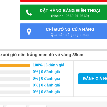
ĐẶT HÀNG BẰNG ĐIỆN THOẠI
(Hotline: 0869.91.9669)
CHỈ ĐƯỜNG CỬA HÀNG
Qua bản đồ google map
 xuôi gió nền trắng men đỏ vẽ vàng 35cm
100%
| 3 đánh giá
0%
| 0 đánh giá
0%
| 0 đánh giá
ĐÁNH GIÁ 
0%
| 0 đánh giá
0%
| 0 đánh giá