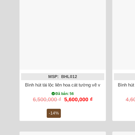
MSP: BHL012
Bình hút tài lộc liên hoa cát tường vẽ vàng kim 24K
Bình hút
Đã bán: 56
Giá
Giá
6,500,000
₫
5,600,000
₫
4,6
gốc
hiện
là:
tại
-14%
6,500,000 ₫.
là:
5,600,000 ₫.