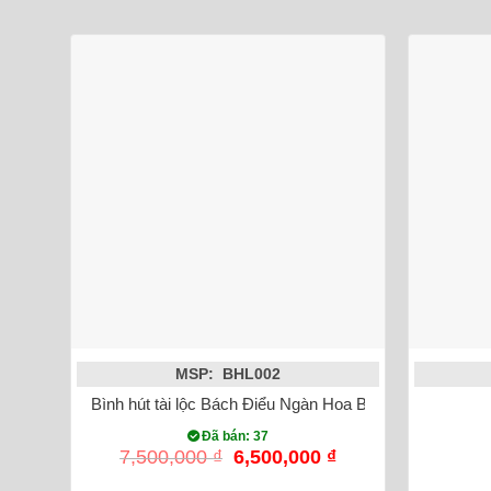
MSP: BHL002
Bình hút tài lộc Bách Điểu Ngàn Hoa Bát Tràng cao 4
Đã bán: 37
Giá
Giá
7,500,000
₫
6,500,000
₫
gốc
hiện