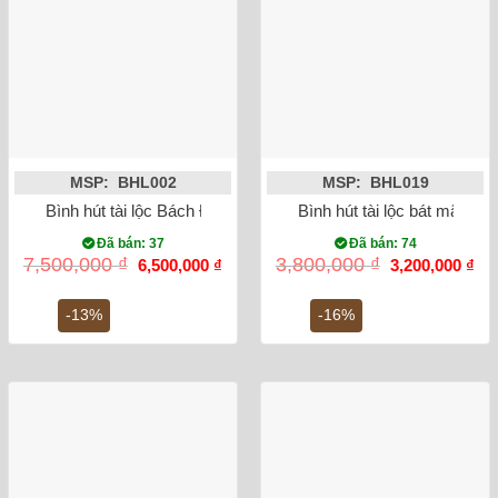
MSP: BHL002
MSP: BHL019
Bình hút tài lộc Bách Điểu Ngàn Hoa Bát Tràng cao 45cm Mạ 
Bình hút tài lộc bát mã tru
Đã bán: 37
Đã bán: 74
Giá
Giá
Giá
Gi
7,500,000
₫
3,800,000
₫
6,500,000
₫
3,200,000
₫
gốc
hiện
gốc
hiệ
là:
tại
là:
tại
7,500,000 ₫.
là:
3,800,000 ₫.
là:
-13%
-16%
6,500,000 ₫.
3,2