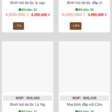
Bình hút tài lộc lý ngư vọng nguyệt
Bình hút tài lộc đắp nổi He
Đã bán: 22
Đã bán: 95
Giá
Giá
Giá
Gi
4,500,000
₫
6,000,000
₫
4,200,000
₫
4,890,000
₫
gốc
hiện
gốc
hiệ
là:
tại
là:
tại
4,500,000 ₫.
là:
6,000,000 ₫.
là:
-7%
-19%
4,200,000 ₫.
4,8
MSP: BHL006
MSP: BHL038
Bình hút tài lộc Lý Ngư Vọng Nguyệt cao 28cm mạ vàng 18K
Mai bình đắp nổi Công Da
Đã bán: 27
Đã bán: 29