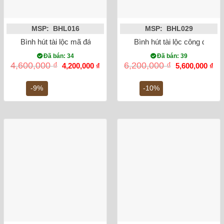
MSP: BHL016
MSP: BHL029
Bình hút tài lộc mã đáo thành công vẽ vàng kim 24K
Bình hút tài lộc công đào v
Đã bán: 34
Đã bán: 39
Giá
Giá
Giá
Gi
4,600,000
₫
6,200,000
₫
4,200,000
₫
5,600,000
₫
gốc
hiện
gốc
hiệ
là:
tại
là:
tại
4,600,000 ₫.
là:
6,200,000 ₫.
là:
-9%
-10%
4,200,000 ₫.
5,6