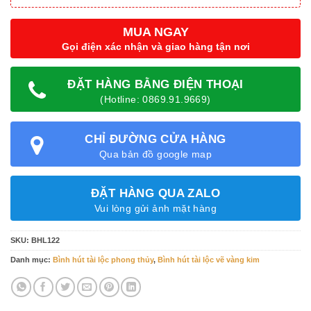
MUA NGAY
Gọi điện xác nhận và giao hàng tận nơi
ĐẶT HÀNG BẰNG ĐIỆN THOẠI
(Hotline: 0869.91.9669)
CHỈ ĐƯỜNG CỬA HÀNG
Qua bản đồ google map
ĐẶT HÀNG QUA ZALO
Vui lòng gửi ảnh mặt hàng
SKU:
BHL122
Danh mục:
Bình hút tài lộc phong thủy
,
Bình hút tài lộc vẽ vàng kim