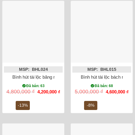
MSP: BHL024
MSP: BHL015
Bình hút tài lộc băng mai vẽ vàng kim 24K
Bình hút tài lộc bách nhi đồ
Đã bán: 63
Đã bán: 68
Giá
Giá
Giá
Gi
4,800,000
₫
5,000,000
₫
4,200,000
₫
4,600,000
₫
gốc
hiện
gốc
hiệ
là:
tại
là:
tại
4,800,000 ₫.
là:
5,000,000 ₫.
là:
-13%
-8%
4,200,000 ₫.
4,6