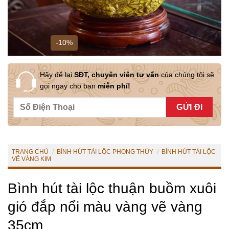
-10%
Hãy để lại
SĐT, chuyên viên tư vấn
của chúng tôi sẽ
gọi ngay cho bạn
miễn phí!
TRANG CHỦ
/
BÌNH HÚT TÀI LỘC PHONG THỦY
/
BÌNH HÚT TÀI LỘC
VẼ VÀNG KIM
Bình hút tài lộc thuận buồm xuôi
gió đắp nổi màu vàng vẽ vàng
35cm