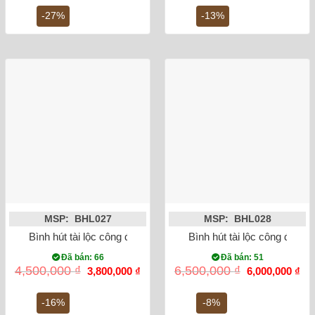
là:
tại
là:
tại
1,500,000 ₫.
là:
8,000,000 ₫.
là:
-27%
-13%
1,100,000 ₫.
7,0
MSP: BHL027
MSP: BHL028
Bình hút tài lộc công đào men đỏ vẽ vàng kim
Bình hút tài lộc công đào đ
Đã bán: 66
Đã bán: 51
Giá
Giá
Giá
Gi
4,500,000
₫
6,500,000
₫
3,800,000
₫
6,000,000
₫
gốc
hiện
gốc
hiệ
là:
tại
là:
tại
4,500,000 ₫.
là:
6,500,000 ₫.
là:
-16%
-8%
3,800,000 ₫.
6,0