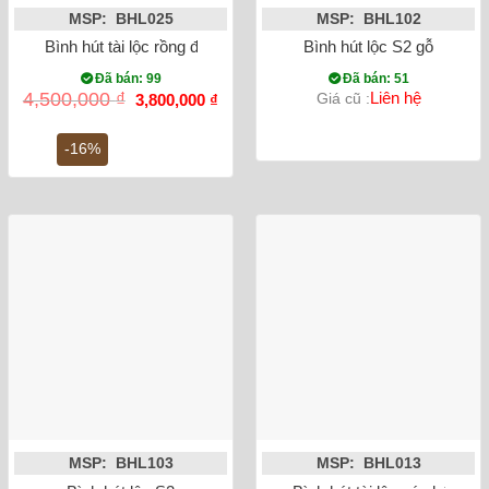
MSP: BHL025
MSP: BHL102
Bình hút tài lộc rồng đắp vẽ vàng kim
Bình hút lộc S2 gỗ
Đã bán: 99
Đã bán: 51
Giá
Giá
4,500,000
₫
Liên hệ
Giá cũ :
3,800,000
₫
gốc
hiện
là:
tại
4,500,000 ₫.
là:
-16%
3,800,000 ₫.
MSP: BHL103
MSP: BHL013