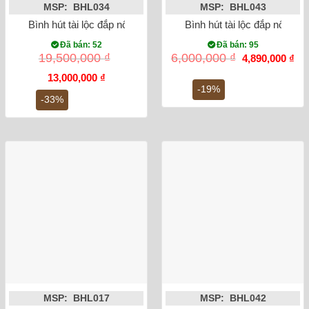
MSP: BHL034
MSP: BHL043
Bình hút tài lộc đắp nổi công đào mạ vàng
Bình hút tài lộc đắp nổi H
Đã bán: 52
Đã bán: 95
Giá
Gi
19,500,000
₫
6,000,000
₫
4,890,000
₫
gốc
hiệ
Giá
Giá
là:
tại
13,000,000
₫
gốc
hiện
6,000,000 ₫.
là:
-19%
là:
tại
4,8
-33%
19,500,000 ₫.
là:
13,000,000 ₫.
MSP: BHL017
MSP: BHL042