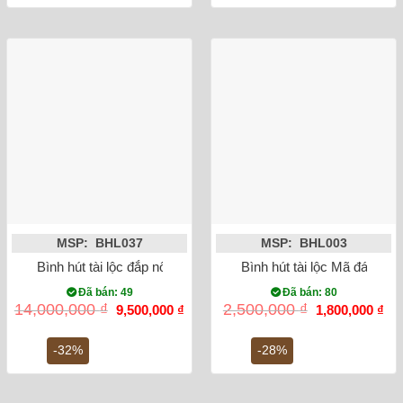
MSP: BHL037
MSP: BHL003
Bình hút tài lộc đắp nổi công đào mạ vàng men xanh 35cm
Bình hút tài lộc Mã đáo th
Đã bán: 49
Đã bán: 80
Giá
Giá
Giá
Gi
14,000,000
₫
2,500,000
₫
9,500,000
₫
1,800,000
₫
gốc
hiện
gốc
hiệ
là:
tại
là:
tại
14,000,000 ₫.
là:
2,500,000 ₫.
là:
-32%
-28%
9,500,000 ₫.
1,8