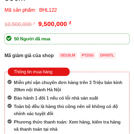
Mã sản phẩm: BHL122
Giá
Giá
9,500,000
₫
10,500,000
₫
gốc
hiện
là:
tại
50 Người đã mua
10,500,000 ₫.
là:
9,500,000 ₫.
Mã giảm giá của shop
GD10LM
PT2GG
DH50TL
Thông tin mua hàng
Miễn phí vận chuyển đơn hàng trên 3 Triệu bán kính
20km nội thành Hà Nội
Bảo hành 1 đổi 1 nếu có lỗi nhà sản xuất
Toàn bộ đều là hàng thủ công nên sẽ không có độ
chính xác tuyệt đối
Phương thức thanh toán: Xem hàng, kiểm tra hàng
và thanh toán tại nhà