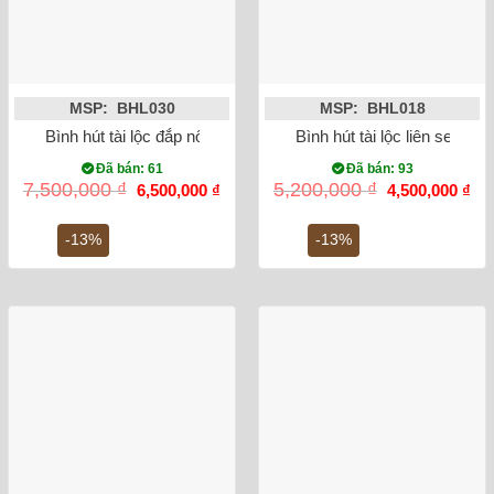
MSP: BHL030
MSP: BHL018
Bình hút tài lộc đắp nổi cá chép hóa rồng men rạn 35cm
Bình hút tài lộc liên sen vẽ
Đã bán: 61
Đã bán: 93
Giá
Giá
Giá
Gi
7,500,000
₫
5,200,000
₫
6,500,000
₫
4,500,000
₫
gốc
hiện
gốc
hiệ
là:
tại
là:
tại
7,500,000 ₫.
là:
5,200,000 ₫.
là:
-13%
-13%
6,500,000 ₫.
4,5