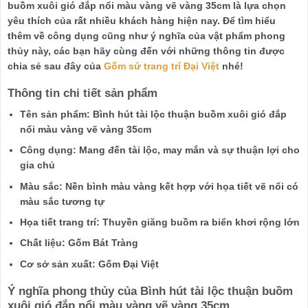
buồm xuôi gió đắp nổi màu vàng vẽ vàng 35cm là lựa chọn
yêu thích của rất nhiều khách hàng hiện nay. Để tìm hiểu
thêm về công dụng cũng như ý nghĩa của vật phẩm phong
thủy này, các bạn hãy cùng đến với những thông tin được
chia sẻ sau đây của
Gốm sứ trang trí Đại Việt
nhé!
Thông tin chi tiết sản phẩm
Tên sản phẩm: Bình hút tài lộc thuận buồm xuôi gió đắp
nổi màu vàng vẽ vàng 35cm
Công dụng: Mang đến tài lộc, may mắn và sự thuận lợi cho
gia chủ
Màu sắc: Nền bình màu vàng kết hợp với họa tiết vẽ nổi có
màu sắc tương tự
Họa tiết trang trí: Thuyền giăng buồm ra biển khơi rộng lớn
Chất liệu: Gốm Bát Tràng
Cơ sở sản xuất: Gốm Đại Việt
Ý nghĩa phong thủy của Bình hút tài lộc thuận buồm
xuôi gió đắp nổi màu vàng vẽ vàng 35cm