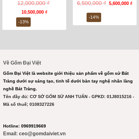
Giá
Gi
12,000,000
₫
6,500,000
₫
5,600,000
₫
gốc
hiệ
Giá
Giá
là:
tại
10,500,000
₫
gốc
hiện
6,500,000 ₫.
là:
-14%
là:
tại
5,6
-13%
12,000,000 ₫.
là:
10,500,000 ₫.
Về Gốm Đại Việt
Gốm Đại Việt là website giới thiệu sản phẩm về gốm sứ Bát
Tràng dưới sự sáng tạo, tinh tế dưới bàn tay nghệ nhân làng
nghề Bát Tràng.
Tên đầy đủ: CƠ SỞ GỐM SỨ ANH TUẤN - GPKD: 01J8015216 -
Mã số thuế; 0108327226
Hotline: 0969919669
Email: ceo@gomdaiviet.vn