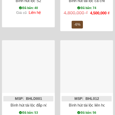
Bình hút lộc S2
Bình hút tài lộc cá chép h
Đã bán: 40
Đã bán: 74
Giá
Gi
Liên hệ
4,800,000
₫
Giá cũ :
4,500,000
₫
gốc
hiệ
là:
tại
4,800,000 ₫.
là:
-6%
4,5
MSP: BHLD001
MSP: BHL012
Bình hút tài lộc đắp nổi công đào mạ vàng Bát Tràng
Bình hút tài lộc liên hoa c
Đã bán: 53
Đã bán: 56