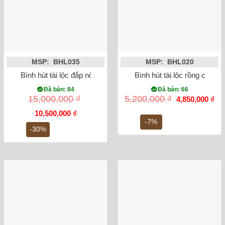
MSP: BHL035
MSP: BHL020
Bình hút tài lộc đắp nổi công đào dát vàng
Bình hút tài lộc rồng chữ 
Đã bán: 84
Đã bán: 66
Giá
Gi
15,000,000
₫
5,200,000
₫
4,850,000
₫
gốc
hiệ
Giá
Giá
là:
tại
10,500,000
₫
gốc
hiện
5,200,000 ₫.
là:
-7%
là:
tại
4,8
-30%
15,000,000 ₫.
là:
10,500,000 ₫.