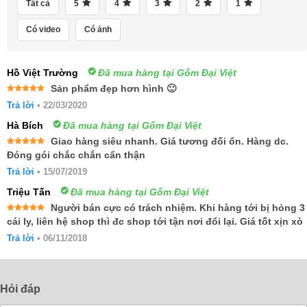
Tất cả
5
4
3
2
1
Có video
Có ảnh
Hồ Việt Trường
Đã mua hàng tại Gốm Đại Việt
Sản phẩm đẹp hơn hình 🙂
Được xếp
Trả lời
•
22/03/2020
hạng
5
5
sao
Hà Bích
Đã mua hàng tại Gốm Đại Việt
Giao hàng siêu nhanh. Giá tương đối ổn. Hàng dc.
Được xếp
Đóng gói chắc chắn cẩn thận
hạng
5
5
sao
Trả lời
•
15/07/2019
Triệu Tấn
Đã mua hàng tại Gốm Đại Việt
Người bán cực có trách nhiệm. Khi hàng tới bị hỏng 3
Được xếp
cái ly, liên hệ shop thì đc shop tới tận nơi đổi lại. Giá tốt xịn xò
hạng
5
5
sao
Trả lời
•
06/11/2018
Hỏi đáp