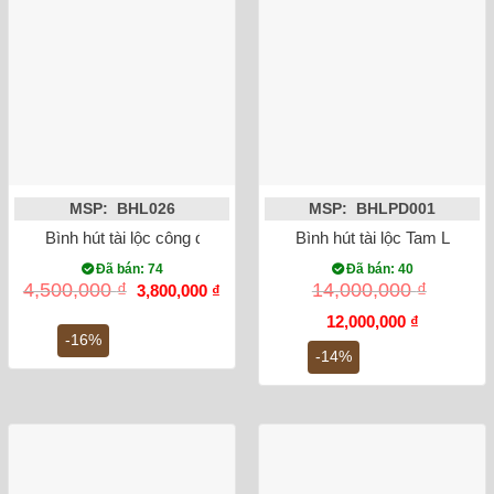
MSP: BHL026
MSP: BHLPD001
Bình hút tài lộc công đào men vàng vẽ vàng kim
Bình hút tài lộc Tam Linh C
Đã bán: 74
Đã bán: 40
Giá
Giá
4,500,000
₫
14,000,000
₫
3,800,000
₫
gốc
hiện
là:
tại
Giá
Giá
12,000,000
₫
4,500,000 ₫.
là:
gốc
hiện
-16%
3,800,000 ₫.
là:
tại
-14%
14,000,000 ₫.
là:
12,000,000