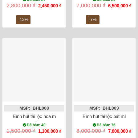
Giá
Giá
Giá
Gi
2,800,000
₫
7,000,000
₫
2,450,000
₫
6,500,000
₫
gốc
hiện
gốc
hiệ
là:
tại
là:
tại
2,800,000 ₫.
là:
7,000,000 ₫.
là:
-13%
-7%
2,450,000 ₫.
6,5
MSP: BHL008
MSP: BHL009
Bình hút tài lộc hoa mẫu đơn nền xanh vẽ hoa dây
Bình hút tài lộc bát mã tr
Đã bán: 40
Đã bán: 36
Giá
Giá
Giá
Gi
1,500,000
₫
8,000,000
₫
1,100,000
₫
7,000,000
₫
gốc
hiện
gốc
hiệ