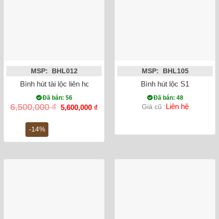
MSP: BHL012
MSP: BHL105
Bình hút tài lộc liên hoa cát tường vẽ vàng kim 24K
Bình hút lộc S1
Đã bán: 56
Đã bán: 48
Giá
Giá
6,500,000
₫
Liên hệ
Giá cũ :
5,600,000
₫
gốc
hiện
là:
tại
6,500,000 ₫.
là:
-14%
5,600,000 ₫.