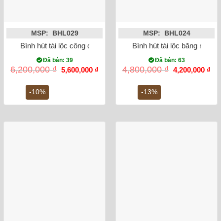
MSP: BHL029
MSP: BHL024
Bình hút tài lộc công đào vẽ vàng kim
Bình hút tài lộc băng mai v
Đã bán: 39
Đã bán: 63
Giá
Giá
Giá
Gi
6,200,000
₫
4,800,000
₫
5,600,000
₫
4,200,000
₫
gốc
hiện
gốc
hiệ
là:
tại
là:
tại
6,200,000 ₫.
là:
4,800,000 ₫.
là:
-10%
-13%
5,600,000 ₫.
4,2