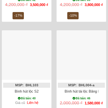
Đã bán: 62
Đã bán: 89
Giá
Giá
Giá
Gi
4,200,000
₫
4,200,000
₫
3,500,000
₫
3,800,000
₫
gốc
hiện
gốc
hiệ
là:
tại
là:
tại
4,200,000 ₫.
là:
4,200,000 ₫.
là:
-17%
-10%
3,500,000 ₫.
3,8
MSP: BHL103
MSP: BHL004-a
Bình hút lộc S2
Bình hút tài lộc Băng Mai 
Đã bán: 40
Đã bán: 46
Giá
Gi
Liên hệ
2,000,000
₫
Giá cũ :
1,580,000
₫
gốc
hiệ