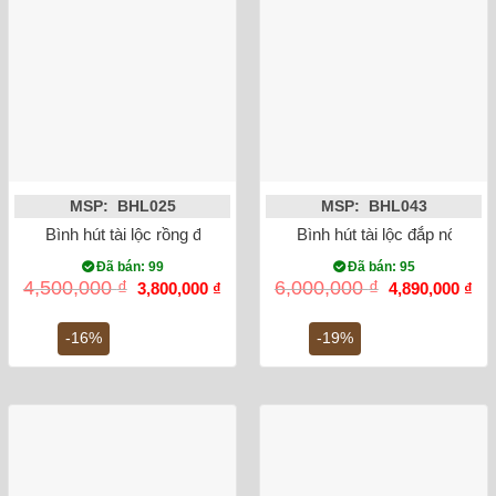
MSP: BHL025
MSP: BHL043
Bình hút tài lộc rồng đắp vẽ vàng kim
Bình hút tài lộc đắp nổi H
Đã bán: 99
Đã bán: 95
Giá
Giá
Giá
Gi
4,500,000
₫
6,000,000
₫
3,800,000
₫
4,890,000
₫
gốc
hiện
gốc
hiệ
là:
tại
là:
tại
4,500,000 ₫.
là:
6,000,000 ₫.
là:
-16%
-19%
3,800,000 ₫.
4,8