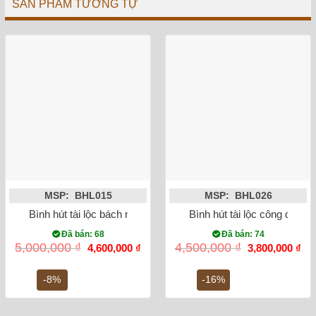
SẢN PHẨM TƯƠNG TỰ
MSP: BHL015
MSP: BHL026
Bình hút tài lộc bách nhi đồ tứ cảnh
Bình hút tài lộc công đào 
Đã bán: 68
Đã bán: 74
Giá
Giá
Giá
Gi
5,000,000
₫
4,500,000
₫
4,600,000
₫
3,800,000
₫
gốc
hiện
gốc
hiệ
là:
tại
là:
tại
5,000,000 ₫.
là:
4,500,000 ₫.
là:
-8%
-16%
4,600,000 ₫.
3,8