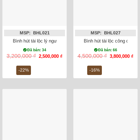
MSP: BHL021
MSP: BHL027
Bình hút tài lộc lý ngư vọng nguyệt 25cm
Bình hút tài lộc công đào 
Đã bán: 34
Đã bán: 66
Giá
Giá
Giá
Gi
3,200,000
₫
4,500,000
₫
2,500,000
₫
3,800,000
₫
gốc
hiện
gốc
hiệ
là:
tại
là:
tại
3,200,000 ₫.
là:
4,500,000 ₫.
là:
-22%
-16%
2,500,000 ₫.
3,8