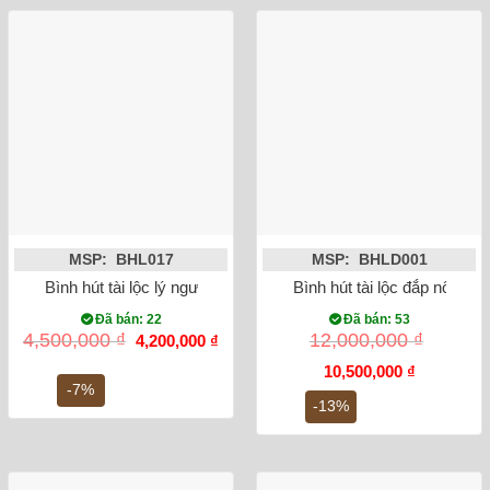
MSP: BHL017
MSP: BHLD001
Bình hút tài lộc lý ngư vọng nguyệt
Bình hút tài lộc đắp nổi cô
Đã bán: 22
Đã bán: 53
Giá
Giá
4,500,000
₫
12,000,000
₫
4,200,000
₫
gốc
hiện
là:
tại
Giá
Giá
10,500,000
₫
4,500,000 ₫.
là:
gốc
hiện
-7%
4,200,000 ₫.
là:
tại
-13%
12,000,000 ₫.
là:
10,500,000