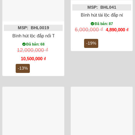
MSP: BHL041
Bình hút tài lộc đắp nổi He
Đã bán: 87
MSP: BHL0019
Giá
Gi
6,000,000
₫
4,890,000
₫
gốc
hiệ
Bình hút lộc đắp nổi Thuận buồm xuôi gió mạ vàng
là:
tại
6,000,000 ₫.
là:
-19%
Đã bán: 68
4,8
12,000,000
₫
Giá
Giá
10,500,000
₫
gốc
hiện
là:
tại
-13%
12,000,000 ₫.
là:
10,500,000 ₫.