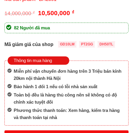
Giá
Giá
10,500,000
₫
14,000,000
₫
gốc
hiện
là:
tại
82 Người đã mua
14,000,000 ₫.
là:
10,500,000 ₫.
Mã giảm giá của shop
GD10LM
PT2GG
DH50TL
Thông tin mua hàng
Miễn phí vận chuyển đơn hàng trên 3 Triệu bán kính
20km nội thành Hà Nội
Bảo hành 1 đổi 1 nếu có lỗi nhà sản xuất
Toàn bộ đều là hàng thủ công nên sẽ không có độ
chính xác tuyệt đối
Phương thức thanh toán: Xem hàng, kiểm tra hàng
và thanh toán tại nhà