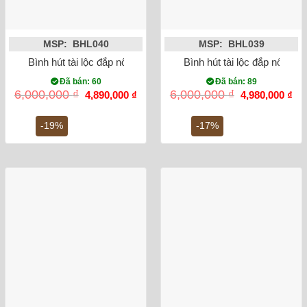
MSP: BHL040
MSP: BHL039
Bình hút tài lộc đắp nổi Heo dát vàng 24K (màu xanh ngọc)
Bình hút tài lộc đắp nổi He
Đã bán: 60
Đã bán: 89
Giá
Giá
Giá
Gi
6,000,000
₫
6,000,000
₫
4,890,000
₫
4,980,000
₫
gốc
hiện
gốc
hiệ
là:
tại
là:
tại
6,000,000 ₫.
là:
6,000,000 ₫.
là:
-19%
-17%
4,890,000 ₫.
4,9