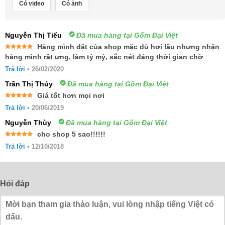
Có video
Có ảnh
Nguyễn Thị Tiểu
Đã mua hàng tại Gốm Đại Việt
Hàng mình đặt của shop mặc dù hơi lâu nhưng nhận
Được xếp
hàng mình rất ưng, làm tỷ mỷ, sắc nét đáng thời gian chờ
hạng
5
5
sao
Trả lời
•
26/02/2020
Trần Thị Thúy
Đã mua hàng tại Gốm Đại Việt
Giá tốt hơn mọi nơi
Được xếp
Trả lời
•
20/06/2019
hạng
5
5
sao
Nguyễn Thùy
Đã mua hàng tại Gốm Đại Việt
cho shop 5 sao!!!!!!
Được xếp
Trả lời
•
12/10/2018
hạng
5
5
sao
Hỏi đáp