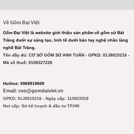
Về Gốm Đại Việt
Gốm Đại Việt là website giới thiệu sản phẩm về gốm sứ Bát
Tràng dưới sự sáng tạo, tinh tế dưới bàn tay nghệ nhân làng
nghề Bát Tràng.
Tên đầy đủ: CƠ SỞ GỐM SỨ ANH TUẤN - GPKD: 01J8015216 -
Mã số thuế; 0108327226
Hotline: 0969919669
Email: ceo@gomdaiviet.vn
GPKD: 01J8015216 - Ngày cấp: 11/06/2018
Nơi cấp: Sở kế hoạch & đầu tư TP.HN