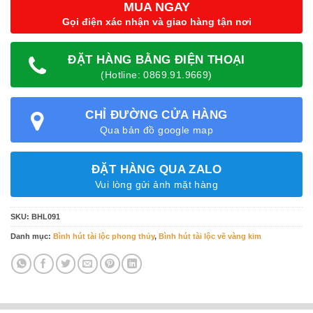
MUA NGAY
Gọi điện xác nhận và giao hàng tận nơi
ĐẶT HÀNG BẰNG ĐIỆN THOẠI
(Hotline: 0869.91.9669)
CHỈ ĐƯỜNG CỬA HÀNG
Qua bản đồ google map
ĐẶT HÀNG QUA ZALO
Vui lòng gửi ảnh mặt hàng
SKU:
BHL091
Danh mục:
Bình hút tài lộc phong thủy
,
Bình hút tài lộc vẽ vàng kim