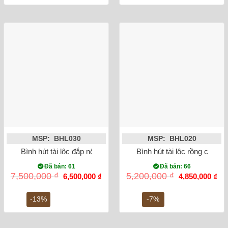
MSP: BHL030
MSP: BHL020
Bình hút tài lộc đắp nổi cá chép hóa rồng men rạn 35cm
Bình hút tài lộc rồng chữ 
Đã bán: 61
Đã bán: 66
Giá
Giá
Giá
Gi
7,500,000
₫
5,200,000
₫
6,500,000
₫
4,850,000
₫
gốc
hiện
gốc
hiệ
là:
tại
là:
tại
7,500,000 ₫.
là:
5,200,000 ₫.
là:
-13%
-7%
6,500,000 ₫.
4,8