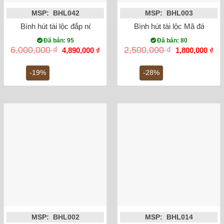
MSP: BHL042
MSP: BHL003
Bình hút tài lộc đắp nổi Heo dát vàng 24K (màu đen)
Bình hút tài lộc Mã đáo th
Đã bán: 95
Đã bán: 80
Giá
Giá
Giá
Gi
6,000,000
₫
2,500,000
₫
4,890,000
₫
1,800,000
₫
gốc
hiện
gốc
hiệ
là:
tại
là:
tại
6,000,000 ₫.
là:
2,500,000 ₫.
là:
-19%
-28%
4,890,000 ₫.
1,8
MSP: BHL002
MSP: BHL014