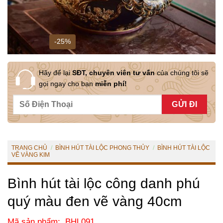
-25%
Hãy để lại
SĐT, chuyên viên tư vấn
của chúng tôi sẽ
gọi ngay cho bạn
miễn phí!
TRANG CHỦ
/
BÌNH HÚT TÀI LỘC PHONG THỦY
/
BÌNH HÚT TÀI LỘC
VẼ VÀNG KIM
Bình hút tài lộc công danh phú
quý màu đen vẽ vàng 40cm
Mã sản phẩm: BHL091