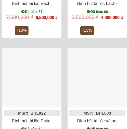
Bình hút tài lộc Bách Điểu Ngàn Hoa Bát Tràng cao 45cm Mạ 
Bình hút tài lộc bách điểu
Đã bán: 37
Đã bán: 60
Giá
Giá
Giá
Gi
7,500,000
₫
5,500,000
₫
6,500,000
₫
4,800,000
₫
gốc
hiện
gốc
hiệ
là:
tại
là:
tại
7,500,000 ₫.
là:
5,500,000 ₫.
là:
-13%
-13%
6,500,000 ₫.
4,8
MSP: BHL022
MSP: BHL033
Bình hút tài lộc Phúc Lộc Thọ vẽ vàng kim
Bình hút tài lộc vẽ sen vàn