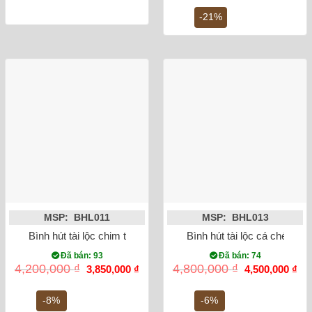
là:
tại
2,000,000 ₫.
là:
-21%
1,5
MSP: BHL011
MSP: BHL013
Bình hút tài lộc chim trĩ vẽ vàng kim 24K
Bình hút tài lộc cá chép h
Đã bán: 93
Đã bán: 74
Giá
Giá
Giá
Gi
4,200,000
₫
4,800,000
₫
3,850,000
₫
4,500,000
₫
gốc
hiện
gốc
hiệ
là:
tại
là:
tại
4,200,000 ₫.
là:
4,800,000 ₫.
là:
-8%
-6%
3,850,000 ₫.
4,5