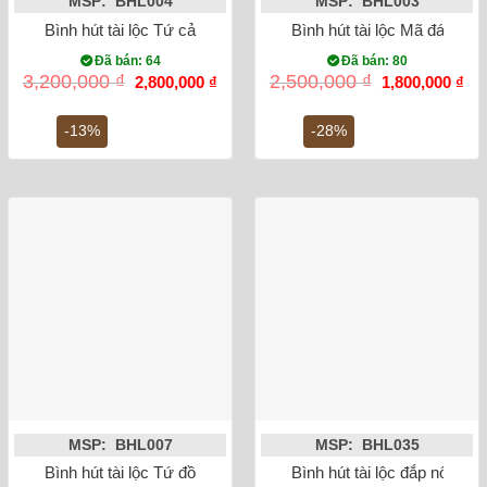
MSP: BHL004
MSP: BHL003
Bình hút tài lộc Tứ cảnh Nhi cao 28cm Bát Tràng (vàng 18k)
Bình hút tài lộc Mã đáo th
Đã bán: 64
Đã bán: 80
Giá
Giá
Giá
Gi
3,200,000
₫
2,500,000
₫
2,800,000
₫
1,800,000
₫
gốc
hiện
gốc
hiệ
là:
tại
là:
tại
3,200,000 ₫.
là:
2,500,000 ₫.
là:
-13%
-28%
2,800,000 ₫.
1,8
MSP: BHL007
MSP: BHL035
Bình hút tài lộc Tứ đồ cao 28cm Bát Tràng (vàng 18k)
Bình hút tài lộc đắp nổi cô