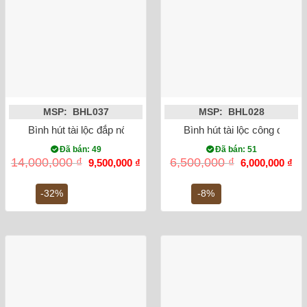
MSP: BHL037
MSP: BHL028
Bình hút tài lộc đắp nổi công đào mạ vàng men xanh 35cm
Bình hút tài lộc công đào đ
Đã bán: 49
Đã bán: 51
Giá
Giá
Giá
Gi
14,000,000
₫
6,500,000
₫
9,500,000
₫
6,000,000
₫
gốc
hiện
gốc
hiệ
là:
tại
là:
tại
14,000,000 ₫.
là:
6,500,000 ₫.
là:
-32%
-8%
9,500,000 ₫.
6,0