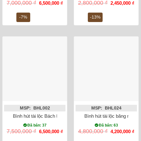
Giá
Giá
Giá
Gi
7,000,000
₫
2,800,000
₫
6,500,000
₫
2,450,000
₫
gốc
hiện
gốc
hiệ
là:
tại
là:
tại
7,000,000 ₫.
là:
2,800,000 ₫.
là:
-7%
-13%
6,500,000 ₫.
2,4
MSP: BHL002
MSP: BHL024
Bình hút tài lộc Bách Điểu Ngàn Hoa Bát Tràng cao 45cm Mạ 
Bình hút tài lộc băng mai v
Đã bán: 37
Đã bán: 63
Giá
Giá
Giá
Gi
7,500,000
₫
4,800,000
₫
6,500,000
₫
4,200,000
₫
gốc
hiện
gốc
hiệ
là:
tại
là:
tại