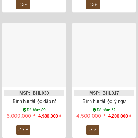
7,500,000 ₫.
là:
4,800,000 ₫.
là:
-13%
-13%
6,500,000 ₫.
4,2
MSP: BHL039
MSP: BHL017
Bình hút tài lộc đắp nổi Heo dát vàng 24K (màu đỏ)
Bình hút tài lộc lý ngư vọng
Đã bán: 89
Đã bán: 22
Giá
Giá
Giá
Gi
6,000,000
₫
4,500,000
₫
4,980,000
₫
4,200,000
₫
gốc
hiện
gốc
hiệ
là:
tại
là:
tại
6,000,000 ₫.
là:
4,500,000 ₫.
là:
-17%
-7%
4,980,000 ₫.
4,2