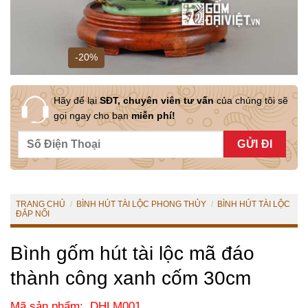
-20%
Hãy để lại
SĐT, chuyên viên tư vấn
của chúng tôi sẽ
gọi ngay cho bạn
miễn phí!
TRANG CHỦ
/
BÌNH HÚT TÀI LỘC PHONG THỦY
/
BÌNH HÚT TÀI LỘC
ĐẮP NỔI
Bình gốm hút tài lộc mã đáo
thành công xanh cốm 30cm
Mã sản phẩm: DHLM001