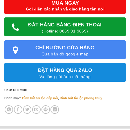
MUA NGAY
Gọi điện xác nhận và giao hàng tận nơi
ĐẶT HÀNG BẰNG ĐIỆN THOẠI
(Hotline: 0869.91.9669)
CHỈ ĐƯỜNG CỬA HÀNG
Qua bản đồ google map
ĐẶT HÀNG QUA ZALO
Vui lòng gửi ảnh mặt hàng
SKU:
DHLM001
Danh mục:
Bình hút tài lộc đắp nổi
,
Bình hút tài lộc phong thủy