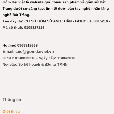
Gốm Đại Việt là website giới thiệu sản phẩm về gốm sứ Bát
Tràng dưới sự sáng tạo, tinh tế dưới bàn tay nghệ nhân làng
nghề Bát Tràng.
Tên đầy đủ: CƠ SỞ GỐM SỨ ANH TUẤN - GPKD: 01J8015216 -
Mã số thuế; 0108327226
Hotline: 0969919669
Email: ceo@gomdaiviet.vn
GPKD: 01J8015216 - Ngày cấp: 11/06/2018
Nơi cấp: Sở kế hoạch & đầu tư TP.HN
Thông tin
Giới thiệu