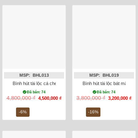
MSP: BHL013
MSP: BHL019
Bình hút tài lộc cá chép hóa rồng vượt vũ môn vẽ vàng
Bình hút tài lộc bát mã tru
Đã bán: 74
Đã bán: 74
Giá
Giá
Giá
Gi
4,800,000
₫
3,800,000
₫
4,500,000
₫
3,200,000
₫
gốc
hiện
gốc
hiệ
là:
tại
là:
tại
4,800,000 ₫.
là:
3,800,000 ₫.
là:
-6%
-16%
4,500,000 ₫.
3,2