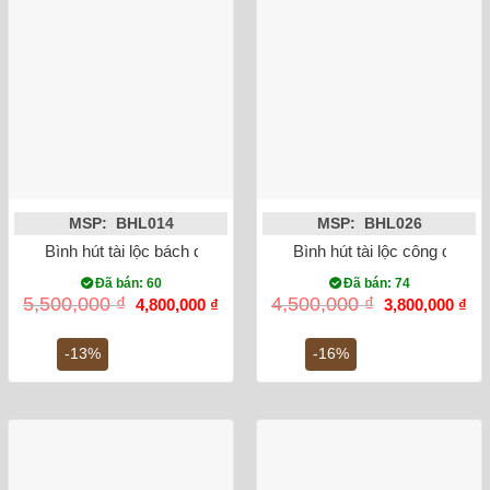
MSP: BHL014
MSP: BHL026
Bình hút tài lộc bách điểu ngàn hoa vẽ vàng kim 24K
Bình hút tài lộc công đào 
Đã bán: 60
Đã bán: 74
Giá
Giá
Giá
Gi
5,500,000
₫
4,500,000
₫
4,800,000
₫
3,800,000
₫
gốc
hiện
gốc
hiệ
là:
tại
là:
tại
5,500,000 ₫.
là:
4,500,000 ₫.
là:
-13%
-16%
4,800,000 ₫.
3,8