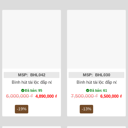
MSP: BHL042
MSP: BHL030
Bình hút tài lộc đắp nổi Heo dát vàng 24K (màu đen)
Bình hút tài lộc đắp nổi c
Đã bán: 95
Đã bán: 61
Giá
Giá
Giá
Gi
6,000,000
₫
7,500,000
₫
4,890,000
₫
6,500,000
₫
gốc
hiện
gốc
hiệ
là:
tại
là:
tại
6,000,000 ₫.
là:
7,500,000 ₫.
là:
-19%
-13%
4,890,000 ₫.
6,5