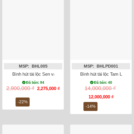
MSP: BHL005
MSP: BHLPD001
Bình hút tài lộc Sen vàng cao 28cm mạ vàng 18k
Bình hút tài lộc Tam Linh C
Đã bán: 94
Đã bán: 40
Giá
Giá
2,900,000
₫
14,000,000
₫
2,275,000
₫
gốc
hiện
là:
tại
Giá
Giá
12,000,000
₫
2,900,000 ₫.
là:
gốc
hiện
-22%
2,275,000 ₫.
là:
tại
-14%
14,000,000 ₫.
là:
12,000,000