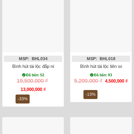
MSP: BHL034
MSP: BHL018
Bình hút tài lộc đắp nổi công đào mạ vàng
Bình hút tài lộc liên sen vẽ
Đã bán: 52
Đã bán: 93
Giá
Gi
19,500,000
₫
5,200,000
₫
4,500,000
₫
gốc
hiệ
Giá
Giá
là:
tại
13,000,000
₫
gốc
hiện
5,200,000 ₫.
là:
-13%
là:
tại
4,5
-33%
19,500,000 ₫.
là:
13,000,000 ₫.