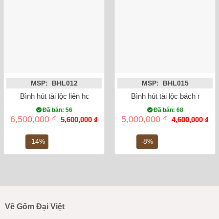
MSP: BHL012
MSP: BHL015
Bình hút tài lộc liên hoa cát tường vẽ vàng kim 24K
Bình hút tài lộc bách nhi đồ
Đã bán: 56
Đã bán: 68
Giá
Giá
Giá
Gi
6,500,000
₫
5,000,000
₫
5,600,000
₫
4,600,000
₫
gốc
hiện
gốc
hiệ
là:
tại
là:
tại
6,500,000 ₫.
là:
5,000,000 ₫.
là:
-14%
-8%
5,600,000 ₫.
4,6
Về Gốm Đại Việt