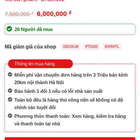
Giá
Giá
6,000,000
₫
7,500,000
₫
gốc
hiện
là:
tại
26 Người đã mua
7,500,000 ₫.
là:
6,000,000 ₫.
Mã giảm giá của shop
GD10LM
PT2GG
DH50TL
Thông tin mua hàng
Miễn phí vận chuyển đơn hàng trên 3 Triệu bán kính
20km nội thành Hà Nội
Bảo hành 1 đổi 1 nếu có lỗi nhà sản xuất
Toàn bộ đều là hàng thủ công nên sẽ không có độ
chính xác tuyệt đối
Phương thức thanh toán: Xem hàng, kiểm tra hàng
và thanh toán tại nhà