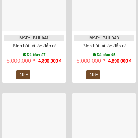
MSP: BHL041
MSP: BHL043
Bình hút tài lộc đắp nổi Heo dát vàng 24K màu trắng
Bình hút tài lộc đắp nổi H
Đã bán: 87
Đã bán: 95
Giá
Giá
Giá
Gi
6,000,000
₫
6,000,000
₫
4,890,000
₫
4,890,000
₫
gốc
hiện
gốc
hiệ
là:
tại
là:
tại
6,000,000 ₫.
là:
6,000,000 ₫.
là:
-19%
-19%
4,890,000 ₫.
4,8