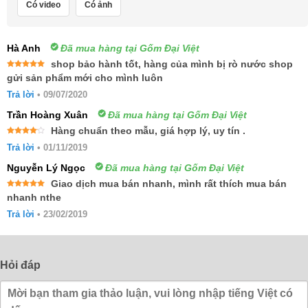
Có video
Có ảnh
Hà Anh
Đã mua hàng tại Gốm Đại Việt
shop bảo hành tốt, hàng của mình bị rò nước shop
Được xếp
gửi sản phẩm mới cho mình luôn
hạng
5
5
sao
Trả lời
•
09/07/2020
Trần Hoàng Xuân
Đã mua hàng tại Gốm Đại Việt
Hàng chuẩn theo mẫu, giá hợp lý, uy tín .
Được
Trả lời
•
01/11/2019
xếp
hạng
4
5 sao
Nguyễn Lý Ngọc
Đã mua hàng tại Gốm Đại Việt
Giao dịch mua bán nhanh, mình rất thích mua bán
Được xếp
nhanh nthe
hạng
5
5
sao
Trả lời
•
23/02/2019
Hỏi đáp