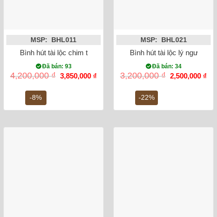
MSP: BHL011
MSP: BHL021
Bình hút tài lộc chim trĩ vẽ vàng kim 24K
Bình hút tài lộc lý ngư vọn
Đã bán: 93
Đã bán: 34
Giá
Giá
Giá
Gi
4,200,000
₫
3,200,000
₫
3,850,000
₫
2,500,000
₫
gốc
hiện
gốc
hiệ
là:
tại
là:
tại
4,200,000 ₫.
là:
3,200,000 ₫.
là:
-8%
-22%
3,850,000 ₫.
2,5