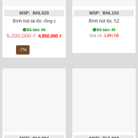
MSP: BHL020
MSP: BHL103
Bình hút tài lộc rồng chữ Phúc vẽ vàng kim
Bình hút lộc S2
Đã bán: 66
Đã bán: 40
Giá
Giá
5,200,000
₫
Liên hệ
Giá cũ :
4,850,000
₫
gốc
hiện
là:
tại
5,200,000 ₫.
là:
-7%
4,850,000 ₫.