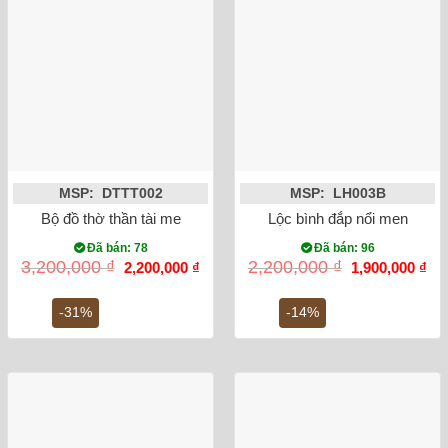
MSP: DTTT002
MSP: LH003B
Bộ đồ thờ thần tài men rong sen rồng
Lộc bình đắp nổi men rạn 
Đã bán: 78
Đã bán: 96
Giá
Giá
Giá
Gi
3,200,000
₫
2,200,000
₫
2,200,000
₫
1,900,000
₫
gốc
hiện
gốc
hiệ
là:
tại
là:
tại
3,200,000 ₫.
là:
2,200,000 ₫.
là:
-31%
-14%
2,200,000 ₫.
1,9