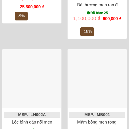
Bát hương men rạn đắp nổi 
Giá
Giá
25,500,000
₫
gốc
hiện
Đã bán: 25
là:
tại
-9%
Giá
Giá
1,100,000
₫
900,000
₫
28,000,000 ₫.
là:
gốc
hiện
25,500,000 ₫.
là:
tại
1,100,000 ₫.
là:
-18%
900,
MSP: LH002A
MSP: MB001
Lộc bình đắp nổi men rạn rồng 27cm
Mâm bồng men rong vẽ sen