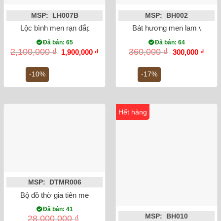
MSP: LH007B
MSP: BH002
Lộc bình men rạn đắp nổi công đào miệng lượn 32cm
Bát hương men lam vẽ rồng
Đã bán: 65
Đã bán: 64
Giá
Giá
Giá
Giá
2,100,000
₫
360,000
₫
1,900,000
₫
300,000
₫
gốc
hiện
gốc
hiện
là:
tại
là:
tại
2,100,000 ₫.
là:
360,000 ₫.
là:
-10%
-17%
1,900,000 ₫.
300,0
Hết hàng
MSP: DTMR006
Bộ đồ thờ gia tiên men rạn đắp nổi Bát Tràng Số 2
Đã bán: 41
MSP: BH010
28,000,000
₫