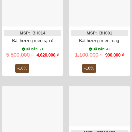
MSP: BH014
MSP: BH001
Bát hương men rạn đắp nổi rồng mạ vàng phi 18
Bát hương men rong vẽ rồn
Đã bán: 21
Đã bán: 43
Giá
Giá
Giá
Giá
5,500,000
₫
1,100,000
₫
4,620,000
₫
900,000
₫
gốc
hiện
gốc
hiện
là:
tại
là:
tại
5,500,000 ₫.
là:
1,100,000 ₫.
là:
-16%
-18%
4,620,000 ₫.
900,