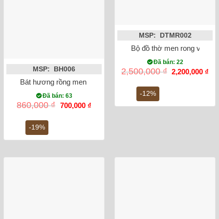
MSP: DTMR002
Bộ đồ thờ men rong vẽ sen
Đã bán: 22
MSP: BH006
Giá
Gi
2,500,000
₫
2,200,000
₫
gốc
hiệ
Bát hương rồng men lam vẽ nổi phi 20
là:
tại
2,500,000 ₫.
là:
-12%
Đã bán: 63
2,2
Giá
Giá
860,000
₫
700,000
₫
gốc
hiện
là:
tại
860,000 ₫.
là:
-19%
700,000 ₫.