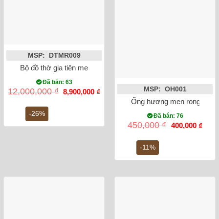
MSP: DTMR009
Bộ đồ thờ gia tiên men rong vẽ rồng Bát Tràng số 5
Đã bán: 63
MSP: OH001
Giá
Giá
12,000,000
₫
8,900,000
₫
gốc
hiện
Ống hương men rong vẽ s
là:
tại
12,000,000 ₫.
là:
-26%
Đã bán: 76
8,900,000 ₫.
Giá
Giá
450,000
₫
400,000
₫
gốc
hiện
là:
tại
450,000 ₫.
là:
-11%
400,0