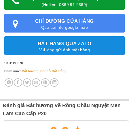
(Hotline: 0869.91.9669)
CHỈ ĐƯỜNG CỬA HÀNG
Qua bản đồ google map
ĐẶT HÀNG QUA ZALO
Vui lòng gửi ảnh mặt hàng
SKU:
BH070
Danh mục:
Bát hương
,
Đồ thờ Bát Tràng
Đánh giá Bát hương Vẽ Rồng Chầu Nguyệt Men
Lam Cao Cấp P20