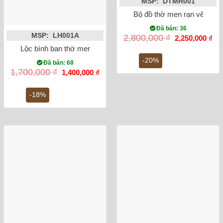
MSP: DTMR001
Bộ đồ thờ men rạn vẽ men 
Đã bán: 36
MSP: LH001A
Giá
Gi
2,800,000
₫
2,250,000
₫
gốc
hiệ
Lộc bình ban thờ men rong vẽ sen 32cm
là:
tại
2,800,000 ₫.
là:
-20%
Đã bán: 68
2,2
Giá
Giá
1,700,000
₫
1,400,000
₫
gốc
hiện
là:
tại
1,700,000 ₫.
là:
-18%
1,400,000 ₫.