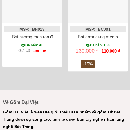
MSP: BH013
MSP: BC001
Bát hương men rạn đắp nổi rồng dáng quả lựu
Bát cơm cúng men rong vẽ
Đã bán: 91
Đã bán: 100
Giá
Giá
Liên hệ
130,000
₫
Giá cũ :
110,000
₫
gốc
hiện
là:
tại
130,000 ₫.
là:
-15%
110,0
Về Gốm Đại Việt
Gốm Đại Việt là website giới thiệu sản phẩm về gốm sứ Bát
Tràng dưới sự sáng tạo, tinh tế dưới bàn tay nghệ nhân làng
nghề Bát Tràng.