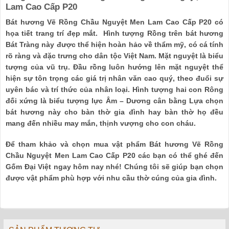
Lam Cao Cấp P20
Bát hương Vẽ Rồng Chầu Nguyệt Men Lam Cao Cấp P20 có
họa tiết trang trí đẹp mắt. Hình tượng Rồng trên bát hương
Bát Tràng này được thể hiện hoàn hảo về thẩm mỹ, có cá tính
rõ ràng và đặc trưng cho dân tộc Việt Nam. Mặt nguyệt là biểu
tượng của vũ trụ. Đầu rồng luôn hướng lên mặt nguyệt thể
hiện sự tôn trọng các giá trị nhân văn cao quý, theo đuổi sự
uyên bác và trí thức của nhân loại. Hình tượng hai con Rông
đối xứng là biểu tượng lực Âm – Dương cân bằng Lựa chọn
bát hương này cho bàn thờ gia đình hay bàn thờ họ đều
mang đến nhiều may mắn, thịnh vượng cho con cháu.
Để tham khảo và chọn mua vật phẩm Bát hương Vẽ Rồng
Chầu Nguyệt Men Lam Cao Cấp P20 các bạn có thể ghé đến
Gốm Đại Việt ngay hôm nay nhé! Chúng tôi sẽ giúp bạn chọn
được vật phẩm phù hợp với nhu cầu thờ cúng của gia đình.