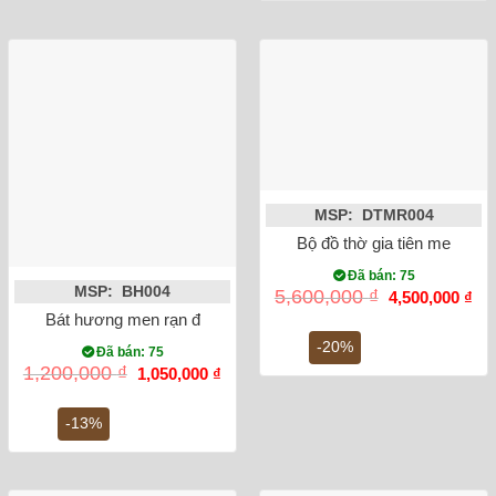
17,450,000
MSP: DTMR004
Bộ đồ thờ gia tiên men rạn 
Đã bán: 75
MSP: BH004
Giá
Gi
5,600,000
₫
4,500,000
₫
gốc
hiệ
Bát hương men rạn đắp nổi rồng phi 20
là:
tại
5,600,000 ₫.
là:
-20%
Đã bán: 75
4,5
Giá
Giá
1,200,000
₫
1,050,000
₫
gốc
hiện
là:
tại
1,200,000 ₫.
là:
-13%
1,050,000 ₫.