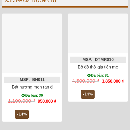
SẢN PHẨM TƯƠNG TỰ
MSP: DTMR010
Bộ đồ thờ gia tiên men lam
Đã bán: 81
MSP: BH011
Giá
Gi
4,500,000
₫
3,850,000
₫
gốc
hiệ
Bát hương men rạn đắp nổi sen phi 18
là:
tại
4,500,000 ₫.
là:
-14%
Đã bán: 36
3,8
Giá
Giá
1,100,000
₫
950,000
₫
gốc
hiện
là:
tại
1,100,000 ₫.
là:
-14%
950,000 ₫.