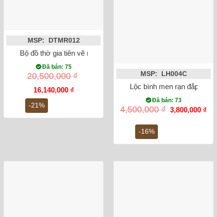
MSP: DTMR012
Bộ đồ thờ gia tiên vẽ men lam rồng Bát Tràng
Đã bán: 75
MSP: LH004C
20,500,000
₫
Lộc bình men rạn đắp nổi 
Giá
Giá
16,140,000
₫
gốc
hiện
Đã bán: 73
là:
tại
-21%
Giá
Gi
4,500,000
₫
3,800,000
₫
20,500,000 ₫.
là:
gốc
hiệ
16,140,000 ₫.
là:
tại
4,500,000 ₫.
là:
-16%
3,8