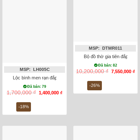
MSP: DTMR011
Bộ đồ thờ gia tiên đắp nổi 
Đã bán: 82
MSP: LH005C
Giá
Gi
10,200,000
₫
7,550,000
₫
gốc
hi
Lộc bình men rạn đắp nổi rồng miệng lượn 27cm
là:
tại
10,200,000 ₫.
là:
-26%
Đã bán: 79
7,
Giá
Giá
1,700,000
₫
1,400,000
₫
gốc
hiện
là:
tại
1,700,000 ₫.
là:
-18%
1,400,000 ₫.