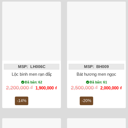
MSP: LH006C
MSP: BH009
Lộc bình men rạn đắp nổi sen 32cm
Bát hương men ngọc lục bảo
Đã bán: 62
Đã bán: 61
Giá
Giá
Giá
Gi
2,200,000
₫
2,500,000
₫
1,900,000
₫
2,000,000
₫
gốc
hiện
gốc
hiệ
là:
tại
là:
tại
2,200,000 ₫.
là:
2,500,000 ₫.
là:
-14%
-20%
1,900,000 ₫.
2,0