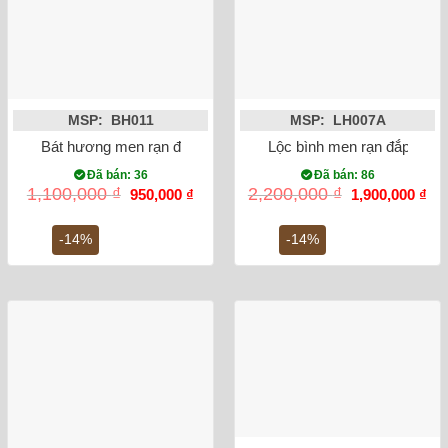
MSP: BH011
MSP: LH007A
Bát hương men rạn đắp nổi sen phi 18
Lộc bình men rạn đắp nổi 
Đã bán: 36
Đã bán: 86
Giá
Giá
Giá
Gi
1,100,000
₫
2,200,000
₫
950,000
₫
1,900,000
₫
gốc
hiện
gốc
hiệ
là:
tại
là:
tại
1,100,000 ₫.
là:
2,200,000 ₫.
là:
-14%
-14%
950,000 ₫.
1,9