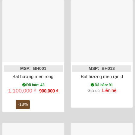
MSP: BH001
MSP: BH013
Bát hương men rong vẽ rồng phi 20
Bát hương men rạn đắp nổi
Đã bán: 43
Đã bán: 91
Giá
Giá
1,100,000
₫
Liên hệ
Giá cũ :
900,000
₫
gốc
hiện
là:
tại
1,100,000 ₫.
là:
-18%
900,000 ₫.