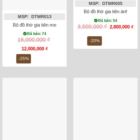
MSP: DTMR005
Bộ đồ thờ gia tiên ánh vàng
MSP: DTMR013
Đã bán: 54
Bộ đồ thờ gia tiên men rạn cổ đắp nổi DTMR013
Giá
Gi
3,500,000
₫
2,800,000
₫
gốc
hiệ
Đã bán: 74
là:
tại
16,000,000
₫
3,500,000 ₫.
là:
-20%
2,8
Giá
Giá
12,000,000
₫
gốc
hiện
là:
tại
-25%
16,000,000 ₫.
là:
12,000,000 ₫.