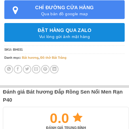
CHỈ ĐƯỜNG CỬA HÀNG
Qua bản đồ google map
ĐẶT HÀNG QUA ZALO
Vui lòng gửi ảnh mặt hàng
SKU:
BH031
Danh mục:
Bát hương
,
Đồ thờ Bát Tràng
Đánh giá Bát hương Đắp Rồng Sen Nổi Men Rạn
P40
0.0
ĐÁNH GIÁ TRUNG BÌNH