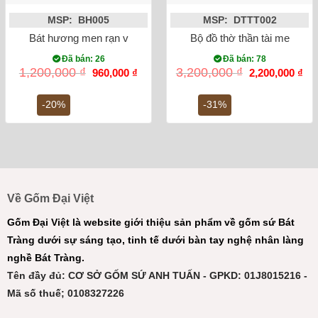
MSP: BH005
MSP: DTTT002
Bát hương men rạn vẽ rồng lam cổ phi 20
Bộ đồ thờ thần tài men ron
Đã bán: 26
Đã bán: 78
Giá
Giá
Giá
Gi
1,200,000
₫
3,200,000
₫
960,000
₫
2,200,000
₫
gốc
hiện
gốc
hiệ
là:
tại
là:
tại
1,200,000 ₫.
là:
3,200,000 ₫.
là:
-20%
-31%
960,000 ₫.
2,2
Về Gốm Đại Việt
Gốm Đại Việt là website giới thiệu sản phẩm về gốm sứ Bát
Tràng dưới sự sáng tạo, tinh tế dưới bàn tay nghệ nhân làng
nghề Bát Tràng.
Tên đầy đủ: CƠ SỞ GỐM SỨ ANH TUẤN - GPKD: 01J8015216 -
Mã số thuế; 0108327226