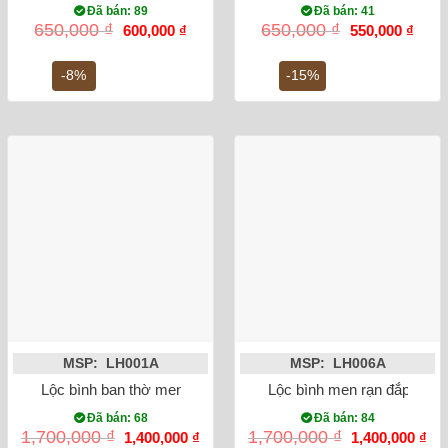
Đã bán: 89
Đã bán: 41
Giá
Giá
Giá
Giá
650,000
₫
650,000
₫
600,000
₫
550,000
₫
gốc
hiện
gốc
hiện
là:
tại
là:
tại
650,000 ₫.
là:
650,000 ₫.
là:
-8%
-15%
600,000 ₫.
550,0
MSP: LH001A
MSP: LH006A
Lộc bình ban thờ men rong vẽ sen 32cm
Lộc bình men rạn đắp nổi 
Đã bán: 68
Đã bán: 84
Giá
Giá
Giá
Gi
1,700,000
₫
1,700,000
₫
1,400,000
₫
1,400,000
₫