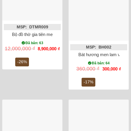
MSP: DTMR009
Bộ đồ thờ gia tiên men rong vẽ rồng Bát Tràng số 5
Đã bán: 63
MSP: BH002
Giá
Giá
12,000,000
₫
8,900,000
₫
gốc
hiện
Bát hương men lam vẽ rồng
là:
tại
12,000,000 ₫.
là:
-26%
Đã bán: 64
8,900,000 ₫.
Giá
Giá
360,000
₫
300,000
₫
gốc
hiện
là:
tại
360,000 ₫.
là:
-17%
300,0