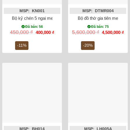
MSP: KN001
MSP: DTMR004
Bộ kỷ chén 5 ngai men rong vẽ sen
Bộ đồ thờ gia tiên men rạn 
Đã bán: 56
Đã bán: 75
Giá
Giá
Giá
Gi
450,000
₫
5,600,000
₫
400,000
₫
4,500,000
₫
gốc
hiện
gốc
hiệ
là:
tại
là:
tại
450,000 ₫.
là:
5,600,000 ₫.
là:
-11%
-20%
400,000 ₫.
4,5
MSP: BH014
MSP: LH005A