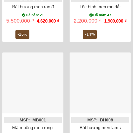
Bát hương men rạn đắp nổi rồng mạ vàng phi 18
Lộc bình men rạn đắp nổi 
Đã bán: 21
Đã bán: 47
Giá
Giá
Giá
Gi
5,500,000
₫
2,200,000
₫
4,620,000
₫
1,900,000
₫
gốc
hiện
gốc
hiệ
là:
tại
là:
tại
5,500,000 ₫.
là:
2,200,000 ₫.
là:
-16%
-14%
4,620,000 ₫.
1,9
MSP: MB001
MSP: BH008
Mâm bồng men rong vẽ sen phi 27
Bát hương men lam vẽ rồng