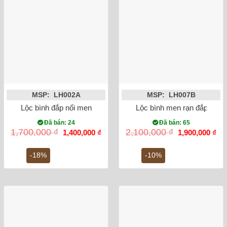
MSP: LH002A
MSP: LH007B
Lộc bình đắp nổi men rạn rồng 27cm
Lộc bình men rạn đắp nổi 
Đã bán: 24
Đã bán: 65
Giá
Giá
Giá
Gi
1,700,000
₫
2,100,000
₫
1,400,000
₫
1,900,000
₫
gốc
hiện
gốc
hiệ
là:
tại
là:
tại
1,700,000 ₫.
là:
2,100,000 ₫.
là:
-18%
-10%
1,400,000 ₫.
1,9