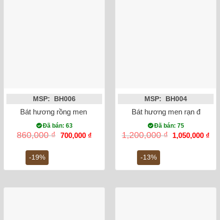
MSP: BH006
MSP: BH004
Bát hương rồng men lam vẽ nổi phi 20
Bát hương men rạn đắp nổi 
Đã bán: 63
Đã bán: 75
Giá
Giá
Giá
Gi
860,000
₫
1,200,000
₫
700,000
₫
1,050,000
₫
gốc
hiện
gốc
hiệ
là:
tại
là:
tại
860,000 ₫.
là:
1,200,000 ₫.
là:
-19%
-13%
700,000 ₫.
1,0