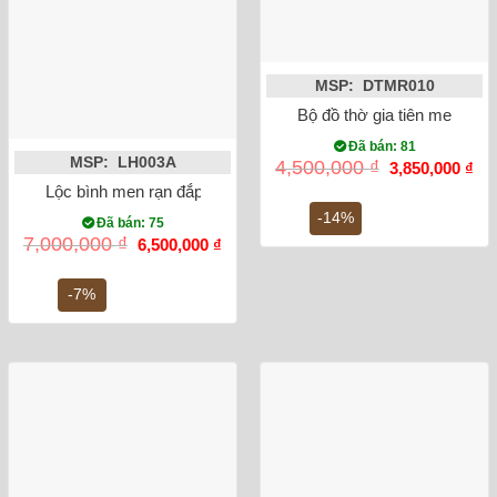
MSP: DTMR010
Bộ đồ thờ gia tiên men lam
Đã bán: 81
MSP: LH003A
Giá
Gi
4,500,000
₫
3,850,000
₫
gốc
hiệ
Lộc bình men rạn đắp nổi rồng 60cm
là:
tại
4,500,000 ₫.
là:
-14%
Đã bán: 75
3,8
Giá
Giá
7,000,000
₫
6,500,000
₫
gốc
hiện
là:
tại
7,000,000 ₫.
là:
-7%
6,500,000 ₫.