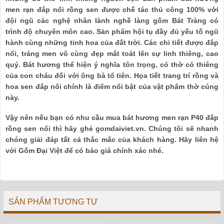
men rạn đắp nổi rồng sen được chế tác thủ công 100% với
đội ngũ các nghệ nhân lành nghề làng gốm Bát Tràng có
trình độ chuyên môn cao. Sản phẩm hội tụ đầy đủ yếu tố ngũ
hành cùng những tinh hoa của đất trời. Các chi tiết được đắp
nổi, tráng men vô cùng đẹp mắt toát lên sự linh thiêng, cao
quý. Bát hương thể hiện ý nghĩa tôn trọng, có thờ có thiêng
của con cháu đối với ông bà tổ tiên. Họa tiết trang trí rồng và
hoa sen đắp nổi chính là điểm nổi bật của vật phẩm thờ cúng
này.
Vậy nên nếu bạn có nhu cầu mua bát hương men rạn P40 đắp
rồng sen nổi thì hãy ghé gomdaiviet.vn. Chúng tôi sẽ nhanh
chóng giải đáp tất cả thắc mắc của khách hàng. Hãy liên hệ
với Gốm Đại Việt để có báo giá chính xác nhé.
SẢN PHẨM TƯƠNG TỰ