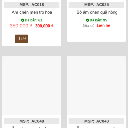
MSP: AC018
MSP: AC025
Ấm chén men tro hoa đào xanh
Bộ ấm chén quả hồng trúc l
Đã bán: 61
Đã bán: 95
Giá
Giá
350,000
₫
Liên hệ
Giá cũ :
300,000
₫
gốc
hiện
là:
tại
350,000 ₫.
là:
-14%
300,000 ₫.
MSP: AC048
MSP: AC043