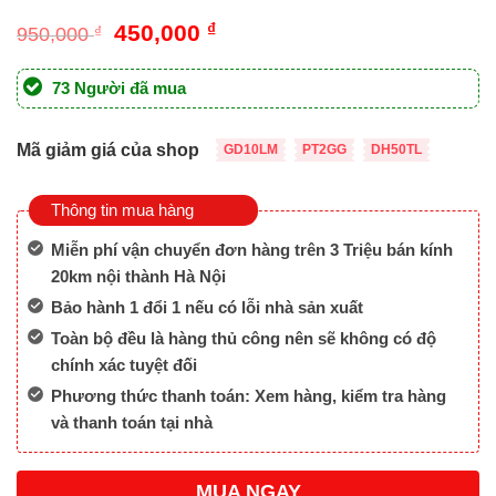
Giá
Giá
450,000
₫
950,000
₫
gốc
hiện
là:
tại
73 Người đã mua
950,000 ₫.
là:
450,000 ₫.
Mã giảm giá của shop
GD10LM
PT2GG
DH50TL
Thông tin mua hàng
Miễn phí vận chuyển đơn hàng trên 3 Triệu bán kính
20km nội thành Hà Nội
Bảo hành 1 đổi 1 nếu có lỗi nhà sản xuất
Toàn bộ đều là hàng thủ công nên sẽ không có độ
chính xác tuyệt đối
Phương thức thanh toán: Xem hàng, kiểm tra hàng
và thanh toán tại nhà
MUA NGAY