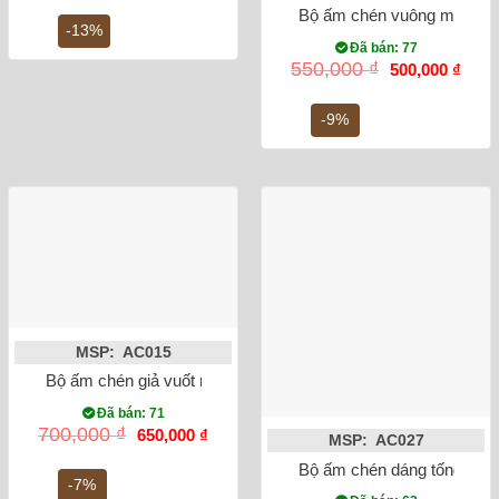
là:
tại
Bộ ấm chén vuông men tro 
750,000 ₫.
là:
-13%
650,000 ₫.
Đã bán: 77
Giá
Giá
550,000
₫
500,000
₫
gốc
hiện
là:
tại
550,000 ₫.
là:
-9%
500,0
MSP: AC015
Bộ ấm chén giả vuốt men lam cổ, vẽ trúc lâm thất hiền
Đã bán: 71
Giá
Giá
700,000
₫
650,000
₫
MSP: AC027
gốc
hiện
là:
tại
Bộ ấm chén dáng tống phúc
700,000 ₫.
là:
-7%
650,000 ₫.