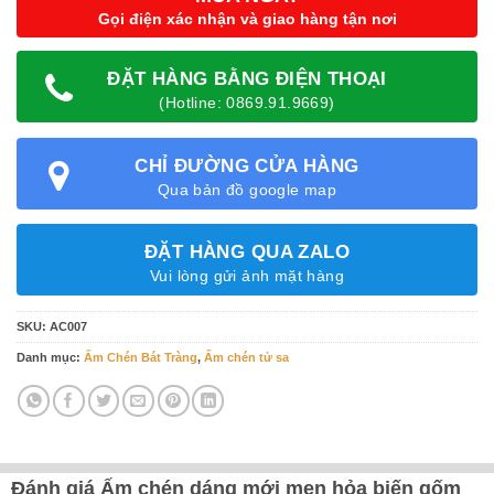
Gọi điện xác nhận và giao hàng tận nơi
ĐẶT HÀNG BẰNG ĐIỆN THOẠI
(Hotline: 0869.91.9669)
CHỈ ĐƯỜNG CỬA HÀNG
Qua bản đồ google map
ĐẶT HÀNG QUA ZALO
Vui lòng gửi ảnh mặt hàng
SKU:
AC007
Danh mục:
Ấm Chén Bát Tràng
,
Ấm chén tử sa
Đánh giá Ấm chén dáng mới men hỏa biến gốm