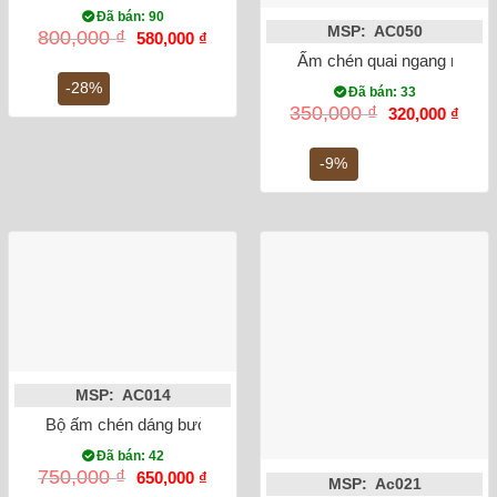
Đã bán: 90
MSP: AC050
Giá
Giá
800,000
₫
580,000
₫
gốc
hiện
Ấm chén quai ngang men gi
là:
tại
800,000 ₫.
là:
-28%
Đã bán: 33
580,000 ₫.
Giá
Giá
350,000
₫
320,000
₫
gốc
hiện
là:
tại
350,000 ₫.
là:
-9%
320,0
MSP: AC014
Bộ ấm chén dáng bưởi vẽ trúc lâm thất hiền bọc đồng
Đã bán: 42
Giá
Giá
750,000
₫
650,000
₫
MSP: Ac021
gốc
hiện