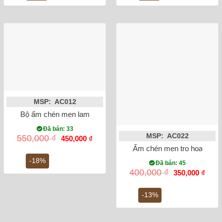
MSP: AC012
Bộ ấm chén men lam cổ vung lõm
Đã bán: 33
MSP: AC022
Giá
Giá
550,000
₫
450,000
₫
gốc
hiện
Ấm chén men tro hoa treo
là:
tại
550,000 ₫.
là:
-18%
Đã bán: 45
450,000 ₫.
Giá
Giá
400,000
₫
350,000
₫
gốc
hiện
là:
tại
400,000 ₫.
là:
-13%
350,0