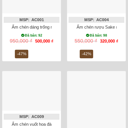
MSP: AC001
MSP: AC004
Ấm chén dáng trống men hỏa biến Bát Tràng
Ấm chén rượu Sake men hỏ
Đã bán: 92
Đã bán: 98
Giá
Giá
Giá
Giá
950,000
₫
550,000
₫
500,000
₫
320,000
₫
gốc
hiện
gốc
hiện
là:
tại
là:
tại
950,000 ₫.
là:
550,000 ₫.
là:
-47%
-42%
500,000 ₫.
320,0
MSP: AC009
Ấm chén vuốt hoa đào xuân Bát Tràng