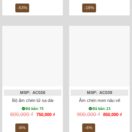
là:
tại
là:
tại
800,000 ₫.
là:
950,000 ₫.
là:
-53%
-18%
380,000 ₫.
780,0
MSP: AC026
MSP: AC039
Bộ ấm chén tử sa dáng tích phúc lộc thọ chọn bộ
Ấm chén men nâu vẽ hoa 
Đã bán: 75
Đã bán: 23
Giá
Giá
Giá
Giá
800,000
₫
900,000
₫
750,000
₫
850,000
₫
gốc
hiện
gốc
hiện
là:
tại
là:
tại
800,000 ₫.
là:
900,000 ₫.
là:
-6%
-6%
750,000 ₫.
850,0