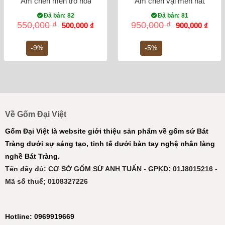
Ấm chén men tro hoa trúc xanh
Ấm chén vại men nâu vẽ h
Đã bán: 82
Đã bán: 81
Giá
Giá
Giá
Giá
550,000
₫
950,000
₫
500,000
₫
900,000
₫
gốc
hiện
gốc
hiện
là:
tại
là:
tại
550,000 ₫.
là:
950,000 ₫.
là:
-9%
-5%
500,000 ₫.
900,0
Về Gốm Đại Việt
Gốm Đại Việt là website giới thiệu sản phẩm về gốm sứ Bát
Tràng dưới sự sáng tạo, tinh tế dưới bàn tay nghệ nhân làng
nghề Bát Tràng.
Tên đầy đủ: CƠ SỞ GỐM SỨ ANH TUẤN - GPKD: 01J8015216 -
Mã số thuế; 0108327226
Hotline: 0969919669