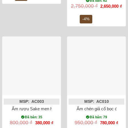
Đã bán: 62
Giá
Gi
2,750,000
₫
2,650,000
₫
gốc
hiệ
là:
tại
2,750,000 ₫.
là:
-4%
2,6
MSP: AC003
MSP: AC010
Ấm rượu Sake men hỏa biến Bát Tràng
Ấm chén giả cổ bọc đồng m
Đã bán: 35
Đã bán: 79
Giá
Giá
Giá
Giá
800,000
₫
950,000
₫
380,000
₫
780,000
₫
gốc
hiện
gốc
hiện