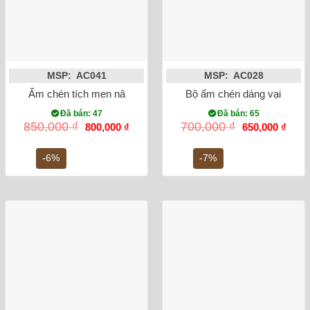
MSP: AC041
MSP: AC028
Ấm chén tích men nâu hoa đào chim
Bộ ấm chén dáng vại trúc lâ
Đã bán: 47
Đã bán: 65
Giá
Giá
Giá
Giá
850,000
₫
700,000
₫
800,000
₫
650,000
₫
gốc
hiện
gốc
hiện
là:
tại
là:
tại
850,000 ₫.
là:
700,000 ₫.
là:
-6%
-7%
800,000 ₫.
650,0