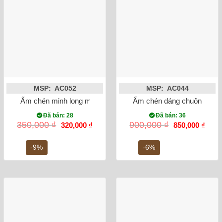
MSP: AC052
MSP: AC044
Ấm chén minh long men giả cổ vẽ hoa đào đỏ
Ấm chén dáng chuông men
Đã bán: 28
Đã bán: 36
Giá
Giá
Giá
Giá
350,000
₫
900,000
₫
320,000
₫
850,000
₫
gốc
hiện
gốc
hiện
là:
tại
là:
tại
350,000 ₫.
là:
900,000 ₫.
là:
-9%
-6%
320,000 ₫.
850,0