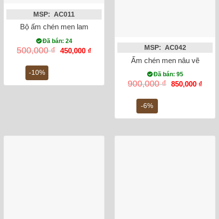
MSP: AC011
Bộ ấm chén men lam cổ quai chuôi bọc đồng
Đã bán: 24
MSP: AC042
Giá
Giá
500,000
₫
450,000
₫
gốc
hiện
Ấm chén men nâu vẽ hoa 
là:
tại
500,000 ₫.
là:
-10%
Đã bán: 95
450,000 ₫.
Giá
Giá
900,000
₫
850,000
₫
gốc
hiện
là:
tại
900,000 ₫.
là:
-6%
850,0