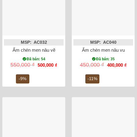
MSP: AC032
MSP: AC040
Ấm chén men nâu vẽ đào
Ấm chén men nâu vuông h
Đã bán: 54
Đã bán: 35
Giá
Giá
Giá
Giá
550,000
₫
450,000
₫
500,000
₫
400,000
₫
gốc
hiện
gốc
hiện
là:
tại
là:
tại
550,000 ₫.
là:
450,000 ₫.
là:
-9%
-11%
500,000 ₫.
400,0