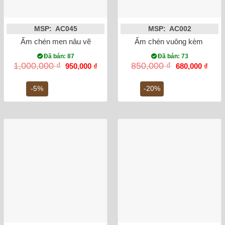
MSP: AC045
MSP: AC002
Ấm chén men nâu vẽ mai
Ấm chén vuông kèm khay m
Đã bán: 87
Đã bán: 73
Giá
Giá
Giá
Giá
1,000,000
₫
850,000
₫
950,000
₫
680,000
₫
gốc
hiện
gốc
hiện
là:
tại
là:
tại
1,000,000 ₫.
là:
850,000 ₫.
là:
-5%
-20%
950,000 ₫.
680,0