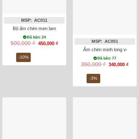
MSP: AC011
Bộ ấm chén men lam cổ quai chuôi bọc đồng
Đã bán: 24
MSP: AC051
Giá
Giá
500,000
₫
450,000
₫
gốc
hiện
Ấm chén minh long vẽ chuồ
là:
tại
500,000 ₫.
là:
-10%
Đã bán: 77
450,000 ₫.
Giá
Giá
350,000
₫
340,000
₫
gốc
hiện
là:
tại
350,000 ₫.
là:
-3%
340,0