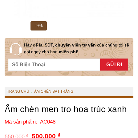
-9%
Hãy để lại
SĐT, chuyên viên tư vấn
của chúng tôi sẽ
gọi ngay cho bạn
miễn phí!
TRANG CHỦ
/
ẤM CHÉN BÁT TRÀNG
Ấm chén men tro hoa trúc xanh
Mã sản phẩm: AC048
Giá
Giá
500,000
₫
550,000
₫