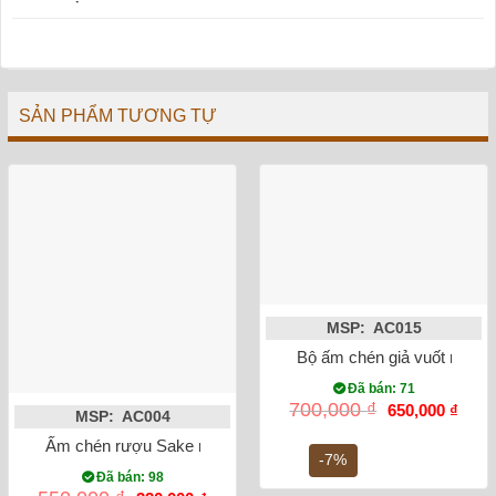
SẢN PHẨM TƯƠNG TỰ
MSP: AC015
Bộ ấm chén giả vuốt men la
Đã bán: 71
Giá
Giá
700,000
₫
650,000
₫
MSP: AC004
gốc
hiện
là:
tại
Ấm chén rượu Sake men hỏa biến Bát Tràng
700,000 ₫.
là:
-7%
650,0
Đã bán: 98
Giá
Giá