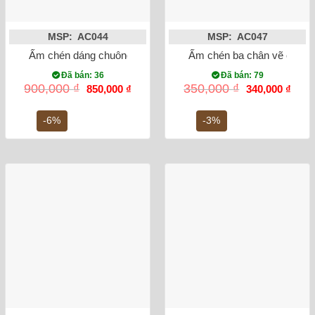
MSP: AC044
MSP: AC047
Ấm chén dáng chuông men nâu vẽ mai
Ấm chén ba chân vẽ chuồn
Đã bán: 36
Đã bán: 79
Giá
Giá
Giá
Giá
900,000
₫
350,000
₫
850,000
₫
340,000
₫
gốc
hiện
gốc
hiện
là:
tại
là:
tại
900,000 ₫.
là:
350,000 ₫.
là:
-6%
-3%
850,000 ₫.
340,0