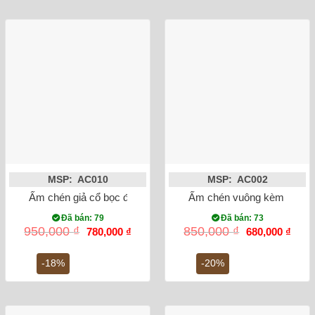
MSP: AC010
MSP: AC002
Ấm chén giả cổ bọc đồng men lam Bát Tràng
Ấm chén vuông kèm khay m
Đã bán: 79
Đã bán: 73
Giá
Giá
Giá
Giá
950,000
₫
850,000
₫
780,000
₫
680,000
₫
gốc
hiện
gốc
hiện
là:
tại
là:
tại
950,000 ₫.
là:
850,000 ₫.
là:
-18%
-20%
780,000 ₫.
680,0