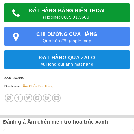
ĐẶT HÀNG BẰNG ĐIỆN THOẠI
(Hotline: 0869.91.9669)
CHỈ ĐƯỜNG CỬA HÀNG
Qua bản đồ google map
ĐẶT HÀNG QUA ZALO
Vui lòng gửi ảnh mặt hàng
SKU:
AC048
Danh mục:
Ấm Chén Bát Tràng
Đánh giá Ấm chén men tro hoa trúc xanh