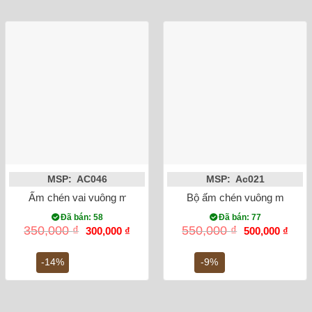
MSP: AC046
MSP: Ac021
Ấm chén vai vuông men giả cổ hoa đào đỏ
Bộ ấm chén vuông men tro 
Đã bán: 58
Đã bán: 77
Giá
Giá
Giá
Giá
350,000
₫
550,000
₫
300,000
₫
500,000
₫
gốc
hiện
gốc
hiện
là:
tại
là:
tại
350,000 ₫.
là:
550,000 ₫.
là:
-14%
-9%
300,000 ₫.
500,0