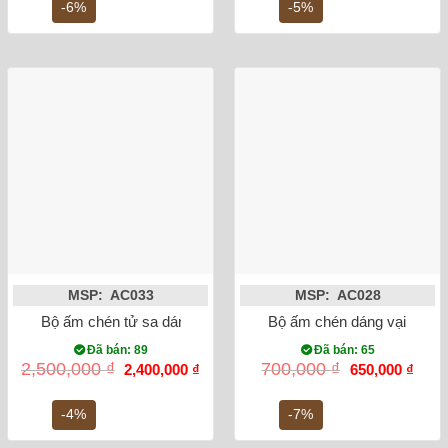
850,000 ₫.
là:
950,000 ₫.
là:
-6%
-5%
800,000 ₫.
900,0
MSP: AC033
MSP: AC028
Bộ ấm chén tử sa dáng chuông bọc đồng cao cấp chọn bộ
Bộ ấm chén dáng vại trúc lâ
Đã bán: 89
Đã bán: 65
Giá
Giá
Giá
Giá
2,500,000
₫
700,000
₫
2,400,000
₫
650,000
₫
gốc
hiện
gốc
hiện
là:
tại
là:
tại
2,500,000 ₫.
là:
700,000 ₫.
là:
-4%
-7%
2,400,000 ₫.
650,0