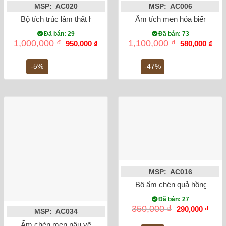
MSP: AC020
MSP: AC006
Bộ tích trúc lâm thất hiền bọc đồng
Ấm tích men hỏa biến lục g
Đã bán: 29
Đã bán: 73
Giá
Giá
Giá
Giá
1,000,000
₫
1,100,000
₫
950,000
₫
580,000
₫
gốc
hiện
gốc
hiện
là:
tại
là:
tại
1,000,000 ₫.
là:
1,100,000 ₫.
là:
-5%
-47%
950,000 ₫.
580,
MSP: AC016
Bộ ấm chén quả hồng vẽ trú
Đã bán: 27
Giá
Giá
350,000
₫
290,000
₫
MSP: AC034
gốc
hiện
là:
tại
Ấm chén men nâu vẽ đào