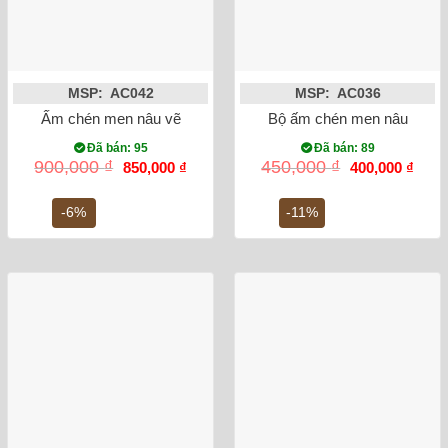
MSP: AC042
MSP: AC036
Ấm chén men nâu vẽ hoa sen
Bộ ấm chén men nâu quả 
Đã bán: 95
Đã bán: 89
Giá
Giá
Giá
Giá
900,000
₫
450,000
₫
850,000
₫
400,000
₫
gốc
hiện
gốc
hiện
là:
tại
là:
tại
900,000 ₫.
là:
450,000 ₫.
là:
-6%
-11%
850,000 ₫.
400,0