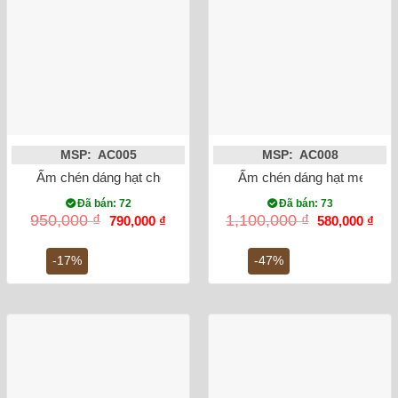
MSP: AC005
MSP: AC008
Ấm chén dáng hạt chén eo men hỏa biến Bát Tràng
Ấm chén dáng hạt men hỏa 
Đã bán: 72
Đã bán: 73
Giá
Giá
Giá
Giá
950,000
₫
1,100,000
₫
790,000
₫
580,000
₫
gốc
hiện
gốc
hiện
là:
tại
là:
tại
950,000 ₫.
là:
1,100,000 ₫.
là:
-17%
-47%
790,000 ₫.
580,