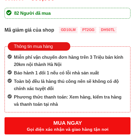
gốc
hiện
là:
tại
82 Người đã mua
550,000 ₫.
là:
500,000 ₫.
Mã giảm giá của shop
GD10LM
PT2GG
DH50TL
Thông tin mua hàng
Miễn phí vận chuyển đơn hàng trên 3 Triệu bán kính
20km nội thành Hà Nội
Bảo hành 1 đổi 1 nếu có lỗi nhà sản xuất
Toàn bộ đều là hàng thủ công nên sẽ không có độ
chính xác tuyệt đối
Phương thức thanh toán: Xem hàng, kiểm tra hàng
và thanh toán tại nhà
MUA NGAY
Gọi điện xác nhận và giao hàng tận nơi