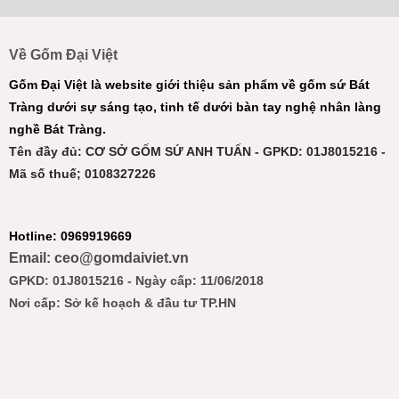
Về Gốm Đại Việt
Gốm Đại Việt là website giới thiệu sản phẩm về gốm sứ Bát
Tràng dưới sự sáng tạo, tinh tế dưới bàn tay nghệ nhân làng
nghề Bát Tràng.
Tên đầy đủ: CƠ SỞ GỐM SỨ ANH TUẤN - GPKD: 01J8015216 -
Mã số thuế; 0108327226
Hotline: 0969919669
Email: ceo@gomdaiviet.vn
GPKD: 01J8015216 - Ngày cấp: 11/06/2018
Nơi cấp: Sở kế hoạch & đầu tư TP.HN