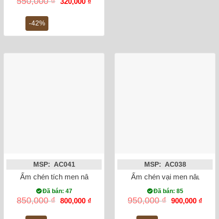
550,000
₫
320,000
₫
gốc
hiện
là:
tại
550,000 ₫.
là:
-42%
320,000 ₫.
MSP: AC041
MSP: AC038
Ấm chén tích men nâu hoa đào chim
Ấm chén vại men nâu vẽ h
Đã bán: 47
Đã bán: 85
Giá
Giá
Giá
Giá
850,000
₫
950,000
₫
800,000
₫
900,000
₫
gốc
hiện
gốc
hiện
là:
tại
là:
tại