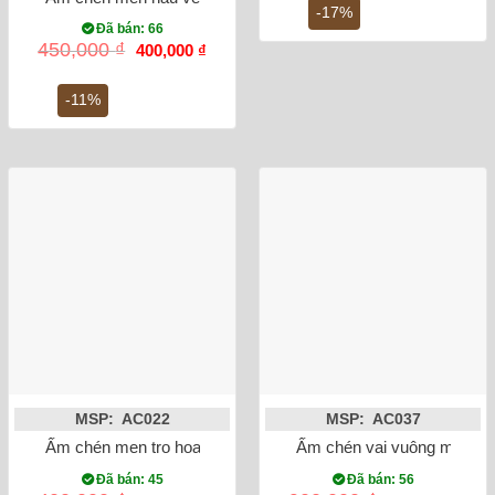
350,000 ₫.
là:
-17%
290,0
Đã bán: 66
Giá
Giá
450,000
₫
400,000
₫
gốc
hiện
là:
tại
450,000 ₫.
là:
-11%
400,000 ₫.
MSP: AC022
MSP: AC037
Ấm chén men tro hoa treo
Ấm chén vai vuông men nâ
Đã bán: 45
Đã bán: 56