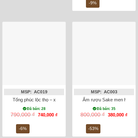
350,000 ₫.
là:
-9%
320,0
MSP: AC019
MSP: AC003
Tống phúc lộc thọ – xanh chỉ chọn bộ
Ấm rượu Sake men hỏa biế
Đã bán: 28
Đã bán: 35
Giá
Giá
Giá
Giá
790,000
₫
800,000
₫
740,000
₫
380,000
₫
gốc
hiện
gốc
hiện
là:
tại
là:
tại
790,000 ₫.
là:
800,000 ₫.
là:
-6%
-53%
740,000 ₫.
380,0