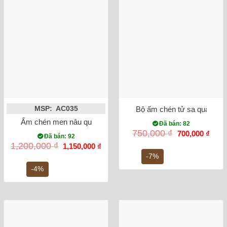
Bộ ấm chén tử sa quả hồng
MSP: AC035
Ấm chén men nâu quả hồng vẽ đào
Đã bán: 82
Giá
Giá
750,000
₫
700,000
₫
Đã bán: 92
gốc
hiện
Giá
Giá
1,200,000
₫
1,150,000
₫
là:
tại
gốc
hiện
750,000 ₫.
là:
-7%
là:
tại
700,0
1,200,000 ₫.
là:
-4%
1,150,000 ₫.