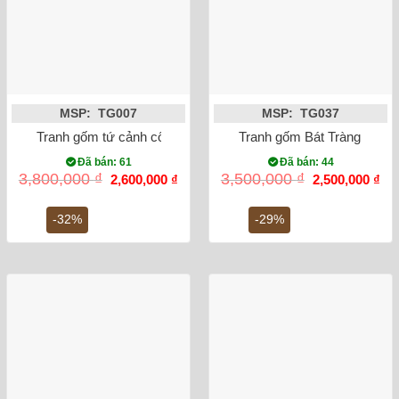
MSP: TG007
MSP: TG037
Tranh gốm tứ cảnh cổ đồ tùng cúc 85x45cm
Tranh gốm Bát Tràng chữ P
Đã bán: 61
Đã bán: 44
Giá
Giá
Giá
Gi
3,800,000
₫
3,500,000
₫
2,600,000
₫
2,500,000
₫
gốc
hiện
gốc
hiệ
là:
tại
là:
tại
3,800,000 ₫.
là:
3,500,000 ₫.
là:
-32%
-29%
2,600,000 ₫.
2,5