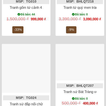
MSP: TG010
MSP: BHLQT218
Tranh gốm tứ cảnh 4 mùa tùng cúc trúc mai S1 60 x 35cm
Tranh tứ quý men tràm đắp
Đã bán: 44
Đã bán: 0
Giá
Giá
Giá
Gi
1,500,000
₫
3,390,000
₫
999,000
₫
3,090,000
₫
gốc
hiện
gốc
hiệ
là:
tại
là:
tại
1,500,000 ₫.
là:
3,390,000 ₫.
là:
-33%
-9%
999,000 ₫.
3,0
MSP: BHLQT207
Tranh sứ Bát Tràng vẽ cản
MSP: TG024
Đã bán: 0
Giá
Giá
500,000
₫
400,000
₫
Tranh sứ đắp nổi chữ Phát Lộc dát vàng 24K khung gỗ thông