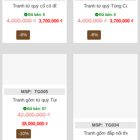
Tranh tứ quý cổ cô đồ men xanh 98x48cm
Tranh tứ quý Tùng Cúc Tr
Đã bán: 0
Đã bán: 0
Giá
Giá
Giá
Gi
4,000,000
₫
4,000,000
₫
3,700,000
₫
3,700,000
₫
gốc
hiện
gốc
hiệ
là:
tại
là:
tại
4,000,000 ₫.
là:
4,000,000 ₫.
là:
-8%
-8%
3,700,000 ₫.
3,7
MSP: TG005
Tranh gốm tứ quý Tùng Cúc Trúc Mai men màu
Đã bán: 97
42,000,000
₫
Giá
Giá
38,000,000
₫
MSP: TG034
gốc
hiện
là:
tại
Tranh gốm đắp nổi thuận bu
-10%
42,000,000 ₫.
là: