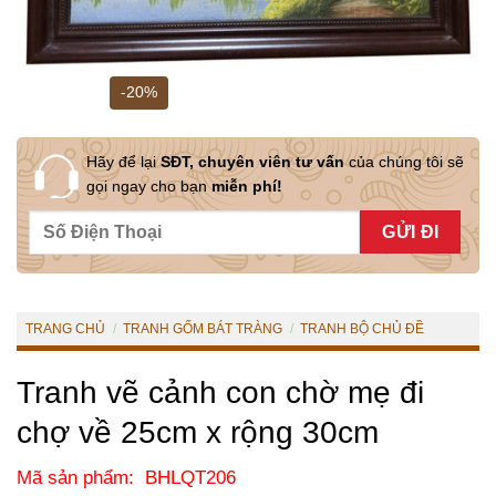
-20%
Hãy để lại
SĐT, chuyên viên tư vấn
của chúng tôi sẽ
gọi ngay cho bạn
miễn phí!
TRANG CHỦ
/
TRANH GỐM BÁT TRÀNG
/
TRANH BỘ CHỦ ĐỀ
Tranh vẽ cảnh con chờ mẹ đi
chợ về 25cm x rộng 30cm
Mã sản phẩm: BHLQT206