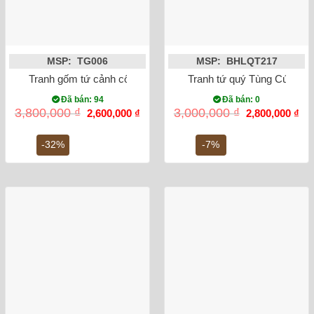
MSP: TG006
MSP: BHLQT217
Tranh gốm tứ cảnh cổ đồ đen trắng 85x45cm
Tranh tứ quý Tùng Cúc Trú
Đã bán: 94
Đã bán: 0
Giá
Giá
Giá
Gi
3,800,000
₫
3,000,000
₫
2,600,000
₫
2,800,000
₫
gốc
hiện
gốc
hiệ
là:
tại
là:
tại
3,800,000 ₫.
là:
3,000,000 ₫.
là:
-32%
-7%
2,600,000 ₫.
2,8