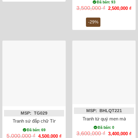
38,000,000 ₫.
Đã bán: 93
Giá
Gi
3,500,000
₫
2,500,000
₫
gốc
hiệ
là:
tại
3,500,000 ₫.
là:
-29%
2,5
MSP: BHLQT221
MSP: TG029
Tranh tứ quý men màu đắp 
Tranh sứ đắp chữ Tín dát vàng đắp nổi khung gỗ gụ 50cm
Đã bán: 0
Đã bán: 69
Giá
Gi
3,600,000
₫
3,400,000
₫
Giá
Giá
5,000,000
₫
4,500,000
₫
gốc
hiệ