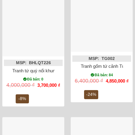
MSP: TG002
MSP: BHLQT226
Tranh gốm tứ cảnh Tùng C
Tranh tứ quý nổi khung gỗ thông 100x50cm
Đã bán: 84
Đã bán: 0
Giá
Gi
6,400,000
₫
4,850,000
₫
Giá
Giá
gốc
hiệ
4,000,000
₫
3,700,000
₫
gốc
hiện
là:
tại
là:
tại
6,400,000 ₫.
là:
-24%
4,000,000 ₫.
là:
4,8
-8%
3,700,000 ₫.