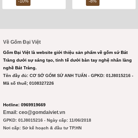
2,950,000 ₫.
là:
4,000,000 ₫.
là:
-10%
-8%
2,650,000 ₫.
3,7
Về Gốm Đại Việt
Gốm Đại Việt là website giới thiệu sản phẩm về gốm sứ Bát
Tràng dưới sự sáng tạo, tinh tế dưới bàn tay nghệ nhân làng
nghề Bát Tràng.
Tên đầy đủ: CƠ SỞ GỐM SỨ ANH TUẤN - GPKD: 01J8015216 -
Mã số thuế; 0108327226
Hotline: 0969919669
Email: ceo@gomdaiviet.vn
GPKD: 01J8015216 - Ngày cấp: 11/06/2018
Nơi cấp: Sở kế hoạch & đầu tư TP.HN