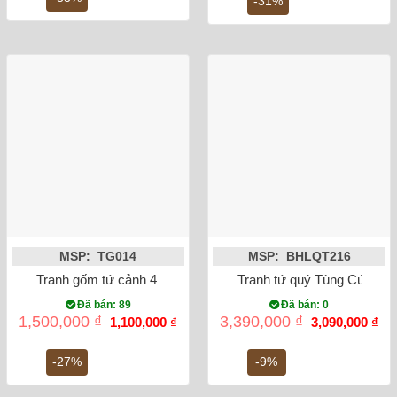
-31%
999,000 ₫.
4,5
MSP: TG014
MSP: BHLQT216
Tranh gốm tứ cảnh 4 mùa cổ đồ tùng cúc trúc mai S3 60cmx
Tranh tứ quý Tùng Cúc Trú
Đã bán: 89
Đã bán: 0
Giá
Giá
Giá
Gi
1,500,000
₫
3,390,000
₫
1,100,000
₫
3,090,000
₫
gốc
hiện
gốc
hiệ
là:
tại
là:
tại
1,500,000 ₫.
là:
3,390,000 ₫.
là:
-27%
-9%
1,100,000 ₫.
3,0