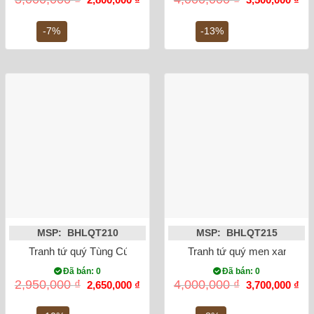
gốc
hiện
gốc
hiệ
là:
tại
là:
tại
3,000,000 ₫.
là:
4,000,000 ₫.
là:
-7%
-13%
2,800,000 ₫.
3,5
MSP: BHLQT210
MSP: BHLQT215
Tranh tứ quý Tùng Cúc Trúc Mai đen trắng 87x42cm
Tranh tứ quý men xanh ro
Đã bán: 0
Đã bán: 0
Giá
Giá
Giá
Gi
2,950,000
₫
4,000,000
₫
2,650,000
₫
3,700,000
₫
gốc
hiện
gốc
hiệ
là:
tại
là:
tại