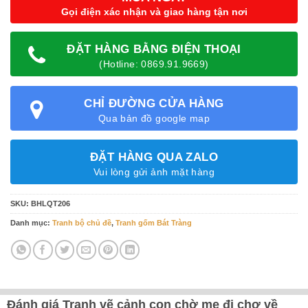
Gọi điện xác nhận và giao hàng tận nơi
ĐẶT HÀNG BẰNG ĐIỆN THOẠI
(Hotline: 0869.91.9669)
CHỈ ĐƯỜNG CỬA HÀNG
Qua bản đồ google map
ĐẶT HÀNG QUA ZALO
Vui lòng gửi ảnh mặt hàng
SKU:
BHLQT206
Danh mục:
Tranh bộ chủ đề
,
Tranh gốm Bát Tràng
Đánh giá Tranh vẽ cảnh con chờ mẹ đi chợ về