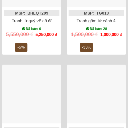
MSP: BHLQT209
MSP: TG013
Tranh tứ quý vẽ cổ đồ đắp nổi men màu 100x50cm
Tranh gốm tứ cảnh 4 mùa c
Đã bán: 0
Đã bán: 28
Giá
Giá
Giá
Gi
5,550,000
₫
1,500,000
₫
5,250,000
₫
1,000,000
₫
gốc
hiện
gốc
hiệ
là:
tại
là:
tại
5,550,000 ₫.
là:
1,500,000 ₫.
là:
-5%
-33%
5,250,000 ₫.
1,0