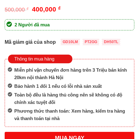
Giá
Giá
400,000
₫
500,000
₫
gốc
hiện
là:
tại
2 Người đã mua
500,000 ₫.
là:
400,000 ₫.
Mã giảm giá của shop
GD10LM
PT2GG
DH50TL
Thông tin mua hàng
Miễn phí vận chuyển đơn hàng trên 3 Triệu bán kính
20km nội thành Hà Nội
Bảo hành 1 đổi 1 nếu có lỗi nhà sản xuất
Toàn bộ đều là hàng thủ công nên sẽ không có độ
chính xác tuyệt đối
Phương thức thanh toán: Xem hàng, kiểm tra hàng
và thanh toán tại nhà
MUA NGAY