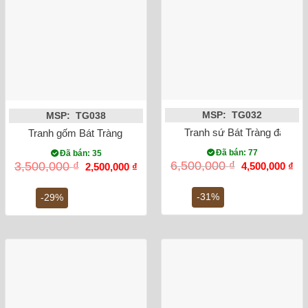
MSP: TG032
MSP: TG038
Tranh sứ Bát Tràng đắp ch
Tranh gốm Bát Tràng chữ Lộc đắp nổi khung gỗ gụ 50cm
Đã bán: 77
Đã bán: 35
Giá
Gi
Giá
Giá
6,500,000
₫
3,500,000
₫
4,500,000
₫
2,500,000
₫
gốc
hiệ
gốc
hiện
là:
tại
là:
tại
6,500,000 ₫.
là:
3,500,000 ₫.
là:
-31%
-29%
4,5
2,500,000 ₫.