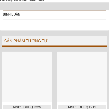
BÌNH LUẬN
SẢN PHẨM TƯƠNG TỰ
MSP: BHLQT225
MSP: BHLQT211