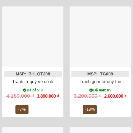
MSP: BHLQT208
MSP: TG009
Tranh tứ quý vẽ cổ đồ đắp nổi men tràm 50x100cm
Tranh gốm tứ quý tùng cúc
Đã bán: 0
Đã bán: 85
Giá
Giá
Giá
Gi
4,189,000
₫
3,200,000
₫
3,890,000
₫
2,600,000
₫
gốc
hiện
gốc
hiệ
là:
tại
là:
tại
4,189,000 ₫.
là:
3,200,000 ₫.
là:
-7%
-19%
3,890,000 ₫.
2,6