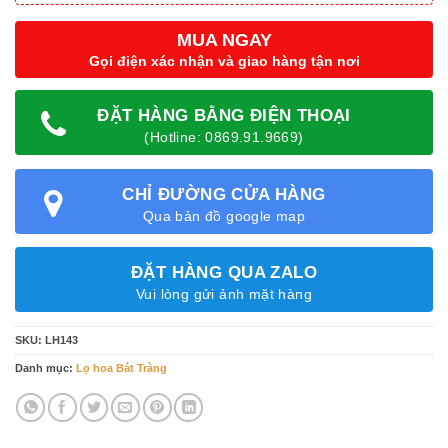
MUA NGAY
Gọi điện xác nhận và giao hàng tận nơi
ĐẶT HÀNG BẰNG ĐIỆN THOẠI
(Hotline: 0869.91.9669)
CHỈ ĐƯỜNG CỬA HÀNG
Qua bản đồ google map
ĐẶT HÀNG QUA ZALO
Vui lòng gửi ảnh mặt hàng
SKU:
LH143
Danh mục:
Lọ hoa Bát Tràng