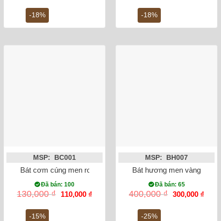
là:
tại
là:
tại
1,700,000 ₫.
là:
1,100,000 ₫.
là:
-18%
-18%
1,400,000 ₫.
900,
MSP: BC001
MSP: BH007
Bát cơm cúng men rong vẽ sen
Bát hương men vàng vẽ rồn
Đã bán: 100
Đã bán: 65
Giá
Giá
Giá
Giá
130,000
₫
400,000
₫
110,000
₫
300,000
₫
gốc
hiện
gốc
hiện
là:
tại
là:
tại
130,000 ₫.
là:
400,000 ₫.
là:
-15%
-25%