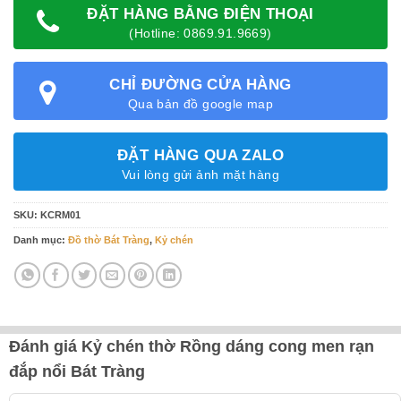
ĐẶT HÀNG BẰNG ĐIỆN THOẠI
(Hotline: 0869.91.9669)
CHỈ ĐƯỜNG CỬA HÀNG
Qua bản đồ google map
ĐẶT HÀNG QUA ZALO
Vui lòng gửi ảnh mặt hàng
SKU:
KCRM01
Danh mục:
Đồ thờ Bát Tràng
,
Kỷ chén
Đánh giá Kỷ chén thờ Rồng dáng cong men rạn
đắp nổi Bát Tràng