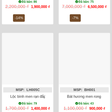
Đã bán: 86
Đã bán: 75
Giá
Giá
Giá
Gi
2,200,000
₫
7,000,000
₫
1,900,000
₫
6,500,000
₫
gốc
hiện
gốc
hiệ
là:
tại
là:
tại
2,200,000 ₫.
là:
7,000,000 ₫.
là:
-14%
-7%
1,900,000 ₫.
6,5
MSP: LH005C
MSP: BH001
Lộc bình men rạn đắp nổi rồng miệng lượn 27cm
Bát hương men rong vẽ rồn
Đã bán: 79
Đã bán: 43
Giá
Giá
Giá
Giá
1,700,000
₫
1,100,000
₫
1,400,000
₫
900,000
₫
gốc
hiện
gốc
hiện