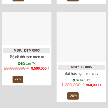
110,000 ₫.
300,0
MSP: DTMR003
Bộ đồ thờ sen men rạn đắp nổi Bát Tràng
Đã bán: 74
MSP: BH005
Giá
Giá
10,000,000
₫
9,500,000
₫
gốc
hiện
Bát hương men rạn vẽ rồng
là:
tại
10,000,000 ₫.
là:
-5%
Đã bán: 26
9,500,000 ₫.
Giá
Giá
1,200,000
₫
960,000
₫
gốc
hiện
là:
tại
1,200,000 ₫.
là:
-20%
960,