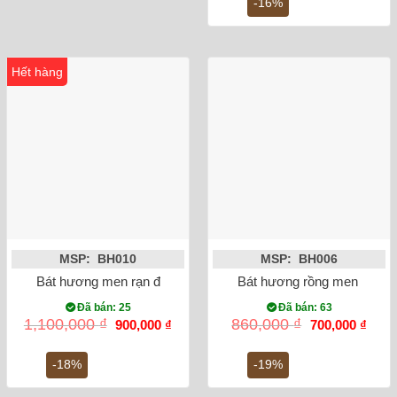
3,500,000 ₫.
là:
-16%
2,9
Hết hàng
MSP: BH010
MSP: BH006
Bát hương men rạn đắp nổi rồng phi 18
Bát hương rồng men lam vẽ
Đã bán: 25
Đã bán: 63
Giá
Giá
Giá
Giá
1,100,000
₫
860,000
₫
900,000
₫
700,000
₫
gốc
hiện
gốc
hiện
là:
tại
là:
tại
1,100,000 ₫.
là:
860,000 ₫.
là:
-18%
-19%
900,000 ₫.
700,0