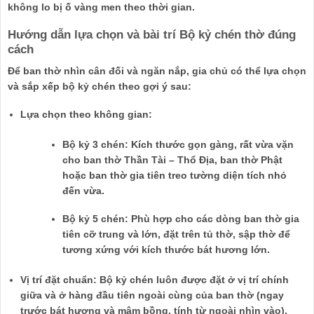
không lo bị ố vàng men theo thời gian.
Hướng dẫn lựa chọn và bài trí Bộ kỷ chén thờ đúng
cách
Để ban thờ nhìn cân đối và ngăn nắp, gia chủ có thể lựa chọn
và sắp xếp bộ kỷ chén theo gợi ý sau:
Lựa chọn theo không gian:
Bộ kỷ 3 chén:
Kích thước gọn gàng, rất vừa vặn
cho ban thờ Thần Tài – Thổ Địa, ban thờ Phật
hoặc ban thờ gia tiên treo tường diện tích nhỏ
đến vừa.
Bộ kỷ 5 chén:
Phù hợp cho các dòng ban thờ gia
tiên cỡ trung và lớn, đặt trên tủ thờ, sập thờ để
tương xứng với kích thước bát hương lớn.
Vị trí đặt chuẩn:
Bộ kỷ chén luôn được đặt ở vị trí
chính
giữa và ở hàng đầu tiên ngoài cùng
của ban thờ (ngay
trước bát hương và mâm bồng, tính từ ngoài nhìn vào).