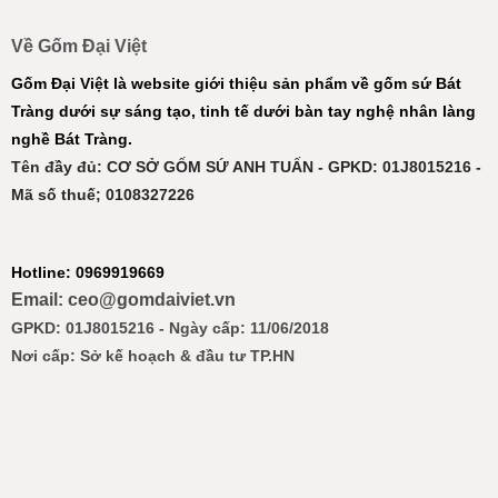
Về Gốm Đại Việt
Gốm Đại Việt là website giới thiệu sản phẩm về gốm sứ Bát
Tràng dưới sự sáng tạo, tinh tế dưới bàn tay nghệ nhân làng
nghề Bát Tràng.
Tên đầy đủ: CƠ SỞ GỐM SỨ ANH TUẤN - GPKD: 01J8015216 -
Mã số thuế; 0108327226
Hotline: 0969919669
Email: ceo@gomdaiviet.vn
GPKD: 01J8015216 - Ngày cấp: 11/06/2018
Nơi cấp: Sở kế hoạch & đầu tư TP.HN