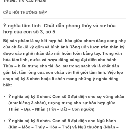
THÔNG TIN SẢN PHẨM
CÂU HỎI THƯỜNG GẶP
Ý nghĩa tâm linh: Chất dẫn phong thủy và sự hòa
hợp của con số 3, số 5
Bộ sản phẩm là sự kết hợp hài hòa giữa phom dáng cong nhẹ
của chiếc đế kỷ gốm và hình ảnh Rồng uốn lượn trên thân kỷ
được các nghệ nhân đắp nổi hoàn toàn bằng tay. Trong văn
hóa tâm linh, nước và rượu dâng cúng đại diện cho hành
Thủy – biểu trưng cho tài lộc, sự trong sạch và là chất dẫn
gắn kết tấm lòng của con cháu với thế giới tâm linh. Việc lựa
chọn bộ kỷ 3 chén hoặc 5 chén mang những ý nghĩa riêng
biệt:
Ý nghĩa bộ kỷ 3 chén:
Con số 3 đại diện cho sự vững chắc
(như kiềng 3 chân), tượng trưng cho sự hòa hợp giữa
Thiên – Địa – Nhân (Trời – Đất – Con người).
Ý nghĩa bộ kỷ 5 chén:
Con số 5 đại diện cho Ngũ hành
(Kim – Mộc – Thủy – Hỏa – Thổ) và Ngũ thường (Nhân –