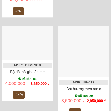
gốc
hiện
là:
tại
650,000 ₫.
là:
-8%
600,000 ₫.
MSP: DTMR010
Bộ đồ thờ gia tiên men lam ánh kim Bát Tràng
Đã bán: 81
MSP: BH012
Giá
Giá
4,500,000
₫
3,850,000
₫
gốc
hiện
Bát hương men rạn đắp nổi
là:
tại
4,500,000 ₫.
là:
-14%
Đã bán: 29
3,850,000 ₫.
Giá
Gi
3,500,000
₫
2,950,000
₫
gốc
hiệ
là:
tại