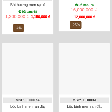
Bát hương men rạn đắp nổi sen phi 20
Đã bán: 74
16,000,000
₫
Đã bán: 68
Giá
Giá
1,200,000
₫
1,150,000
₫
Giá
Giá
12,000,000
₫
gốc
hiện
gốc
hiện
là:
tại
là:
tại
-25%
1,200,000 ₫.
là:
-4%
16,000,000 ₫.
là:
1,150,000 ₫.
12,000,000
MSP: LH007A
MSP: LH003A
Lộc bình men rạn đắp nổi công đào miệng lượn 27cm
Lộc bình men rạn đắp nổi 