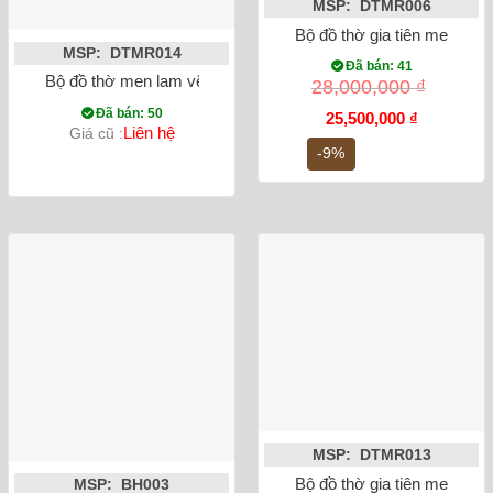
MSP: DTMR006
Bộ đồ thờ gia tiên men rạn 
MSP: DTMR014
Đã bán: 41
Bộ đồ thờ men lam vẽ nổi rồng DTMR014
28,000,000
₫
Đã bán: 50
Giá
Giá
25,500,000
₫
Liên hệ
Giá cũ :
gốc
hiện
là:
tại
-9%
28,000,000 ₫.
là:
25,500,000
MSP: DTMR013
Bộ đồ thờ gia tiên men rạ
MSP: BH003