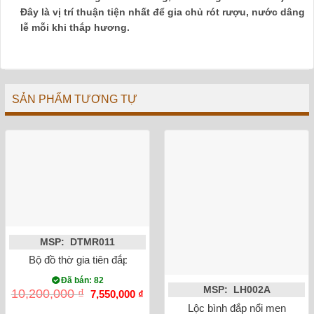
Đây là vị trí thuận tiện nhất để gia chủ rót rượu, nước dâng
lễ mỗi khi thắp hương.
SẢN PHẨM TƯƠNG TỰ
MSP: DTMR011
Bộ đồ thờ gia tiên đắp nổi men rạn Bát Tràng số 8
Đã bán: 82
MSP: LH002A
Giá
Giá
10,200,000
₫
7,550,000
₫
gốc
hiện
Lộc bình đắp nổi men rạn 
là:
tại