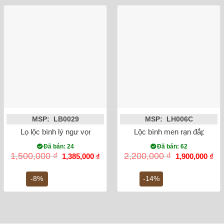
MSP: LB0029
MSP: LH006C
Lọ lộc bình lý ngư vọng nguyệt 52cm
Lộc bình men rạn đắp nổi 
Đã bán: 24
Đã bán: 62
Giá
Giá
Giá
Gi
1,500,000
₫
2,200,000
₫
1,385,000
₫
1,900,000
₫
gốc
hiện
gốc
hiệ
là:
tại
là:
tại
1,500,000 ₫.
là:
2,200,000 ₫.
là:
-8%
-14%
1,385,000 ₫.
1,9