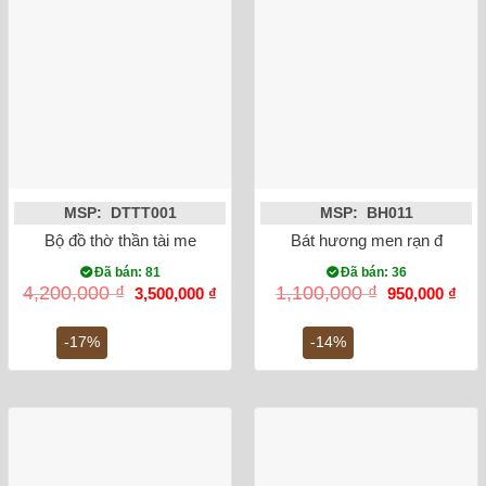
MSP: DTTT001
MSP: BH011
Bộ đồ thờ thần tài men rạn đắp nổi
Bát hương men rạn đắp nổi
Đã bán: 81
Đã bán: 36
Giá
Giá
Giá
Giá
4,200,000
₫
1,100,000
₫
3,500,000
₫
950,000
₫
gốc
hiện
gốc
hiện
là:
tại
là:
tại
4,200,000 ₫.
là:
1,100,000 ₫.
là:
-17%
-14%
3,500,000 ₫.
950,