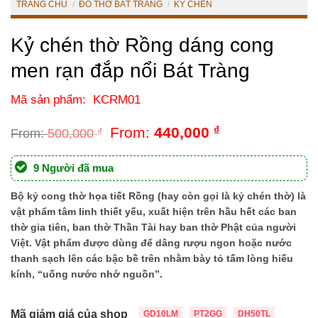
TRANG CHỦ
/
ĐỒ THỜ BÁT TRÀNG
/
KỶ CHÉN
Kỷ chén thờ Rồng dáng cong
men rạn đắp nổi Bát Tràng
Mã sản phẩm: KCRM01
From:
440,000
₫
From:
500,000
₫
From:
500,000
₫
9 Người đã mua
Bộ kỷ cong thờ họa tiết Rồng
(hay còn gọi là kỷ chén thờ) là
vật phẩm tâm linh thiết yếu, xuất hiện trên hầu hết các ban
thờ gia tiên, ban thờ Thần Tài hay ban thờ Phật của người
Việt. Vật phẩm được dùng để dâng rượu ngon hoặc nước
thanh sạch lên các bậc bề trên nhằm bày tỏ tấm lòng hiếu
kính, “uống nước nhớ nguồn”.
Mã giảm giá của shop
GD10LM
PT2GG
DH50TL