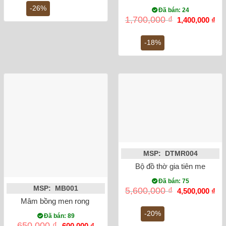
10,200,000 ₫.
là:
-26%
Đã bán: 24
7,550,000 ₫.
Giá
Gi
1,700,000
₫
1,400,000
₫
gốc
hiệ
là:
tại
1,700,000 ₫.
là:
-18%
1,4
MSP: DTMR004
Bộ đồ thờ gia tiên men rạn 
Đã bán: 75
MSP: MB001
Giá
Gi
5,600,000
₫
4,500,000
₫
gốc
hiệ
Mâm bồng men rong vẽ sen phi 27
là:
tại
5,600,000 ₫.
là:
-20%
Đã bán: 89
4,5
Giá
Giá
650,000
₫
600,000
₫