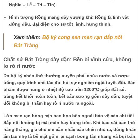
Nghĩa – Lễ – Trí – Tín).
Hình tượng Rồng mang đầy vượng khí:
Rồng là linh vật
đứng đầu, đại diện cho sự tốt lành, hưng thịnh.
Xem thêm:
Bộ kỷ cong sen men rạn đắp nổi
Bát Tràng
Chất sứ Bát Tràng dày dặn: Bền bỉ vĩnh cửu, không
lo rò rỉ nước
Do bộ kỷ chén thờ thường xuyên phải chứa nước và rượu
trắng, quy trình chế tác đòi hỏi sự nghiêm ngặt tuyệt đối. Sản
phẩm được nung ở nhiệt độ cao trên 1200°C giúp đất sét
trắng kết khối hoàn toàn, kết cấu xương gốm dày dặn,
tuyệt
đối không bị thấm hay rò rỉ nước
ra ngoài.
Lớp men rạn bóng mịn bao bọc bên ngoài bảo vệ các chi tiết
đắp nổi không bị mài mòn hay bong tróc. Khi bao sái ban thờ
hàng tháng, gia chủ chỉ cần nhấc các chén nhỏ ra, dùng khăn
ẩm lau nhẹ là bề mặt gốm lại sạch bong tàn nhang và bụi bẩn,