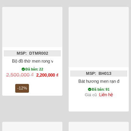
MSP: DTMR002
Bộ đồ thờ men rong vẽ sen rồng Bát Tràng
Đã bán: 22
MSP: BH013
Giá
Giá
2,500,000
₫
2,200,000
₫
gốc
hiện
Bát hương men rạn đắp nổi
là:
tại
2,500,000 ₫.
là:
-12%
Đã bán: 91
2,200,000 ₫.
Liên hệ
Giá cũ :