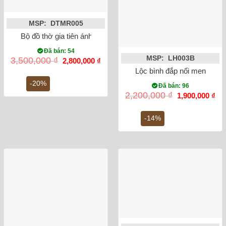
MSP: DTMR005
Bộ đồ thờ gia tiên ánh vàng Bát Tràng
Đã bán: 54
MSP: LH003B
Giá
Giá
3,500,000
₫
2,800,000
₫
gốc
hiện
Lộc bình đắp nổi men rạn 
là:
tại
3,500,000 ₫.
là:
-20%
Đã bán: 96
2,800,000 ₫.
Giá
Gi
2,200,000
₫
1,900,000
₫
gốc
hiệ
là:
tại
2,200,000 ₫.
là:
-14%
1,9