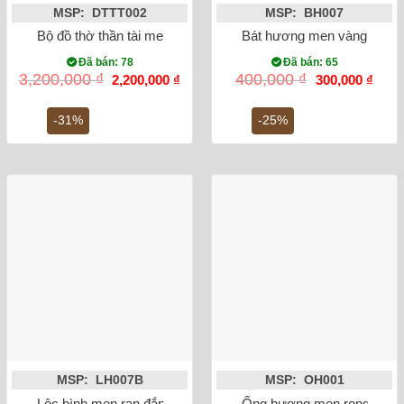
MSP: DTTT002
MSP: BH007
Bộ đồ thờ thần tài men rong sen rồng
Bát hương men vàng vẽ rồn
Đã bán: 78
Đã bán: 65
Giá
Giá
Giá
Giá
3,200,000
₫
400,000
₫
2,200,000
₫
300,000
₫
gốc
hiện
gốc
hiện
là:
tại
là:
tại
3,200,000 ₫.
là:
400,000 ₫.
là:
-31%
-25%
2,200,000 ₫.
300,0
MSP: LH007B
MSP: OH001
Lộc bình men rạn đắp nổi công đào miệng lượn 32cm
Ống hương men rong vẽ s