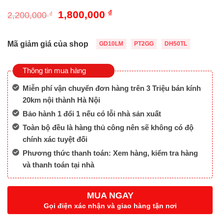
Giá
Giá
1,800,000
₫
2,200,000
₫
gốc
hiện
là:
tại
2,200,000 ₫.
là:
Mã giảm giá của shop
GD10LM
PT2GG
DH50TL
1,800,000 ₫.
Thông tin mua hàng
Miễn phí vận chuyển đơn hàng trên 3 Triệu bán kính
20km nội thành Hà Nội
Bảo hành 1 đổi 1 nếu có lỗi nhà sản xuất
Toàn bộ đều là hàng thủ công nên sẽ không có độ
chính xác tuyệt đối
Phương thức thanh toán: Xem hàng, kiểm tra hàng
và thanh toán tại nhà
MUA NGAY
Gọi điện xác nhận và giao hàng tận nơi