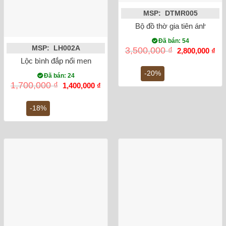
MSP: DTMR005
Bộ đồ thờ gia tiên ánh vàng
Đã bán: 54
MSP: LH002A
Giá
Gi
3,500,000
₫
2,800,000
₫
gốc
hiệ
Lộc bình đắp nổi men rạn rồng 27cm
là:
tại
3,500,000 ₫.
là:
-20%
Đã bán: 24
2,8
Giá
Giá
1,700,000
₫
1,400,000
₫
gốc
hiện
là:
tại
1,700,000 ₫.
là:
-18%
1,400,000 ₫.