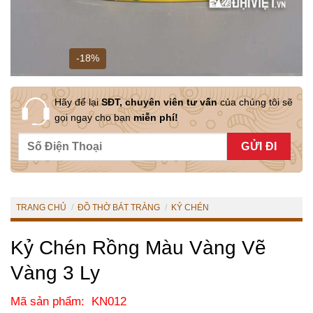
-18%
Hãy để lại
SĐT, chuyên viên tư vấn
của chúng tôi sẽ
gọi ngay cho bạn
miễn phí!
TRANG CHỦ
/
ĐỒ THỜ BÁT TRÀNG
/
KỶ CHÉN
Kỷ Chén Rồng Màu Vàng Vẽ
Vàng 3 Ly
Mã sản phẩm: KN012