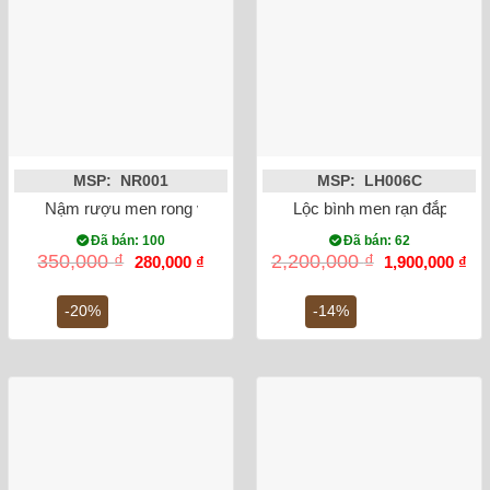
MSP: NR001
MSP: LH006C
Nậm rượu men rong vẽ sen 15cm
Lộc bình men rạn đắp nổi 
Đã bán: 100
Đã bán: 62
Giá
Giá
Giá
Gi
350,000
₫
2,200,000
₫
280,000
₫
1,900,000
₫
gốc
hiện
gốc
hiệ
là:
tại
là:
tại
350,000 ₫.
là:
2,200,000 ₫.
là:
-20%
-14%
280,000 ₫.
1,9