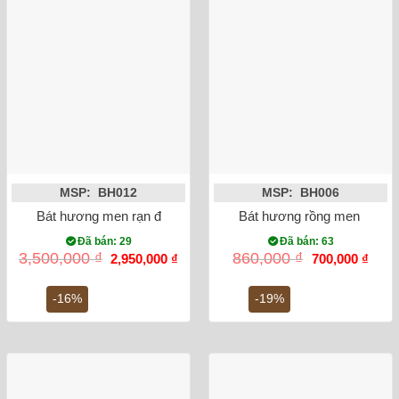
MSP: BH012
MSP: BH006
Bát hương men rạn đắp nổi sen mạ vàng phi 18
Bát hương rồng men lam vẽ
Đã bán: 29
Đã bán: 63
Giá
Giá
Giá
Giá
3,500,000
₫
860,000
₫
2,950,000
₫
700,000
₫
gốc
hiện
gốc
hiện
là:
tại
là:
tại
3,500,000 ₫.
là:
860,000 ₫.
là:
-16%
-19%
2,950,000 ₫.
700,0