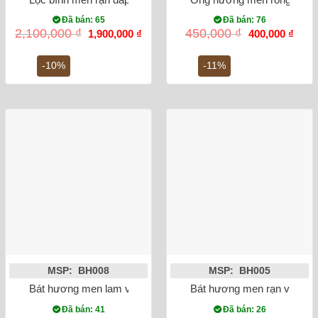
Đã bán: 65
Đã bán: 76
Giá
Giá
Giá
Giá
2,100,000
₫
450,000
₫
1,900,000
₫
400,000
₫
gốc
hiện
gốc
hiện
là:
tại
là:
tại
2,100,000 ₫.
là:
450,000 ₫.
là:
-10%
-11%
1,900,000 ₫.
400,0
MSP: BH008
MSP: BH005
Bát hương men lam vẽ rồng phi 20
Bát hương men rạn vẽ rồng
Đã bán: 41
Đã bán: 26