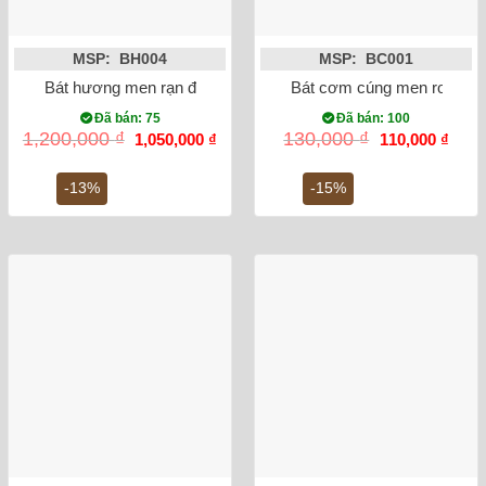
MSP: BH004
MSP: BC001
Bát hương men rạn đắp nổi rồng phi 20
Bát cơm cúng men rong vẽ
Đã bán: 75
Đã bán: 100
Giá
Giá
Giá
Giá
1,200,000
₫
130,000
₫
1,050,000
₫
110,000
₫
gốc
hiện
gốc
hiện
là:
tại
là:
tại
1,200,000 ₫.
là:
130,000 ₫.
là:
-13%
-15%
1,050,000 ₫.
110,0