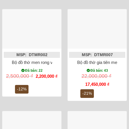
MSP: DTMR002
MSP: DTMR007
Bộ đồ thờ men rong vẽ sen rồng Bát Tràng
Bộ đồ thờ gia tiên men ngọ
Đã bán: 22
Đã bán: 43
Giá
Giá
2,500,000
₫
22,000,000
₫
2,200,000
₫
gốc
hiện
là:
tại
Giá
Giá
17,450,000
₫
2,500,000 ₫.
là:
gốc
hiện
-12%
2,200,000 ₫.
là:
tại
-21%
22,000,000 ₫.
là:
17,450,000