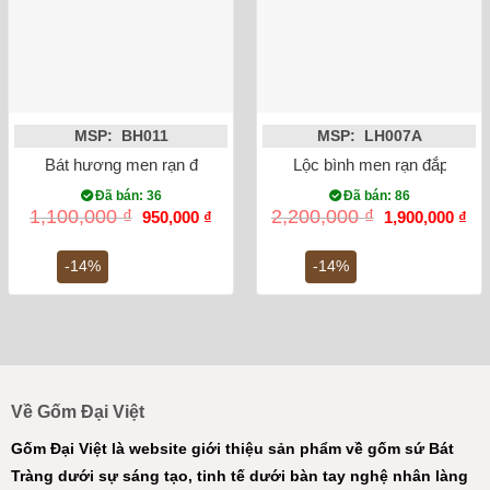
MSP: BH011
MSP: LH007A
Bát hương men rạn đắp nổi sen phi 18
Lộc bình men rạn đắp nổi 
Đã bán: 36
Đã bán: 86
Giá
Giá
Giá
Gi
1,100,000
₫
2,200,000
₫
950,000
₫
1,900,000
₫
gốc
hiện
gốc
hiệ
là:
tại
là:
tại
1,100,000 ₫.
là:
2,200,000 ₫.
là:
-14%
-14%
950,000 ₫.
1,9
Về Gốm Đại Việt
Gốm Đại Việt là website giới thiệu sản phẩm về gốm sứ Bát
Tràng dưới sự sáng tạo, tinh tế dưới bàn tay nghệ nhân làng