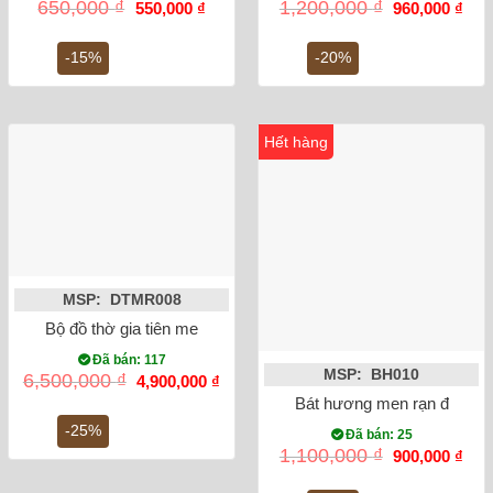
Giá
Giá
Giá
Giá
650,000
₫
1,200,000
₫
550,000
₫
960,000
₫
gốc
hiện
gốc
hiện
là:
tại
là:
tại
650,000 ₫.
là:
1,200,000 ₫.
là:
-15%
-20%
550,000 ₫.
960,
Hết hàng
MSP: DTMR008
Bộ đồ thờ gia tiên men rong cổ đắp nổi Bát Tràng
Đã bán: 117
MSP: BH010
Giá
Giá
6,500,000
₫
4,900,000
₫
gốc
hiện
Bát hương men rạn đắp nổi 
là:
tại
6,500,000 ₫.
là:
-25%
Đã bán: 25
4,900,000 ₫.
Giá
Giá
1,100,000
₫
900,000
₫
gốc
hiện
là:
tại