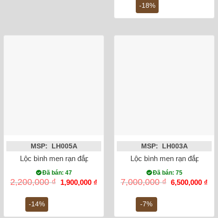
1,100,000 ₫.
là:
-18%
900,
MSP: LH005A
MSP: LH003A
Lộc bình men rạn đắp nổi rồng miệng lượn 32cm
Lộc bình men rạn đắp nổi 
Đã bán: 47
Đã bán: 75
Giá
Giá
Giá
Gi
2,200,000
₫
7,000,000
₫
1,900,000
₫
6,500,000
₫
gốc
hiện
gốc
hiệ
là:
tại
là:
tại
2,200,000 ₫.
là:
7,000,000 ₫.
là:
-14%
-7%
1,900,000 ₫.
6,5