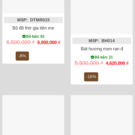
MSP: DTMR015
Bộ đồ thờ gia tiên men rong vẽ rồng Số 3
Đã bán: 82
MSP: BH014
Giá
Giá
6,500,000
₫
6,000,000
₫
gốc
hiện
Bát hương men rạn đắp nổi
là:
tại
6,500,000 ₫.
là:
-8%
Đã bán: 21
6,000,000 ₫.
Giá
Gi
5,500,000
₫
4,620,000
₫
gốc
hiệ
là:
tại
5,500,000 ₫.
là:
-16%
4,6