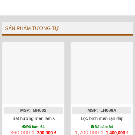
SẢN PHẨM TƯƠNG TỰ
MSP: BH002
MSP: LH006A
Bát hương men lam vẽ rồng ánh kim phi 20
Lộc bình men rạn đắp nổi 
Đã bán: 64
Đã bán: 84
Giá
Giá
Giá
Gi
360,000
₫
1,700,000
₫
300,000
₫
1,400,000
₫