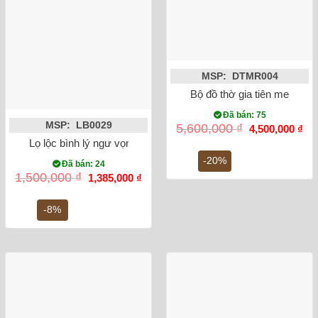
MSP: DTMR004
Bộ đồ thờ gia tiên men rạn 
Đã bán: 75
MSP: LB0029
Giá
Gi
5,600,000
₫
4,500,000
₫
gốc
hiệ
Lọ lộc bình lý ngư vọng nguyệt 52cm
là:
tại
5,600,000 ₫.
là:
-20%
Đã bán: 24
4,5
Giá
Giá
1,500,000
₫
1,385,000
₫
gốc
hiện
là:
tại
1,500,000 ₫.
là:
-8%
1,385,000 ₫.