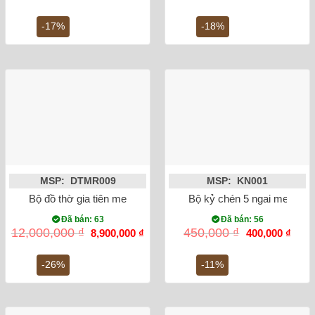
gốc
hiện
gốc
hiệ
là:
tại
là:
tại
360,000 ₫.
là:
1,700,000 ₫.
là:
-17%
-18%
300,000 ₫.
1,4
MSP: DTMR009
MSP: KN001
Bộ đồ thờ gia tiên men rong vẽ rồng Bát Tràng số 5
Bộ kỷ chén 5 ngai men ron
Đã bán: 63
Đã bán: 56
Giá
Giá
Giá
Giá
12,000,000
₫
450,000
₫
8,900,000
₫
400,000
₫
gốc
hiện
gốc
hiện
là:
tại
là:
tại
12,000,000 ₫.
là:
450,000 ₫.
là:
-26%
-11%
8,900,000 ₫.
400,0