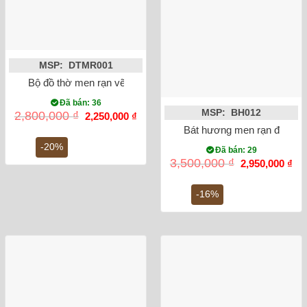
MSP: DTMR001
Bộ đồ thờ men rạn vẽ men lam cổ Bát Tràng
Đã bán: 36
MSP: BH012
Giá
Giá
2,800,000
₫
2,250,000
₫
gốc
hiện
Bát hương men rạn đắp nổi
là:
tại
2,800,000 ₫.
là:
-20%
Đã bán: 29
2,250,000 ₫.
Giá
Gi
3,500,000
₫
2,950,000
₫
gốc
hiệ
là:
tại
3,500,000 ₫.
là:
-16%
2,9