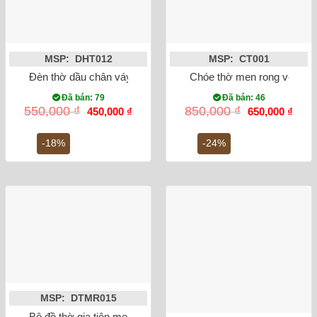
MSP: DHT012
MSP: CT001
Đèn thờ dầu chân váy tròn men rạn cổ Bát Tràng thủ công
Chóe thờ men rong vẽ sen
Đã bán: 79
Đã bán: 46
Giá
Giá
Giá
Giá
550,000
₫
850,000
₫
450,000
₫
650,000
₫
gốc
hiện
gốc
hiện
là:
tại
là:
tại
550,000 ₫.
là:
850,000 ₫.
là:
-18%
-24%
450,000 ₫.
650,0
MSP: DTMR015
Bộ đồ thờ gia tiên men rong vẽ rồng Số 3