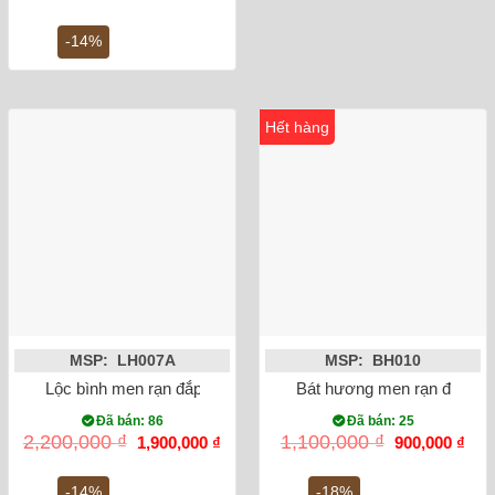
gốc
hiện
là:
tại
2,200,000 ₫.
là:
-14%
1,900,000 ₫.
Hết hàng
MSP: LH007A
MSP: BH010
Lộc bình men rạn đắp nổi công đào miệng lượn 27cm
Bát hương men rạn đắp nổi 
Đã bán: 86
Đã bán: 25
Giá
Giá
Giá
Giá
2,200,000
₫
1,100,000
₫
1,900,000
₫
900,000
₫
gốc
hiện
gốc
hiện
là:
tại
là:
tại
2,200,000 ₫.
là:
1,100,000 ₫.
là:
-14%
-18%