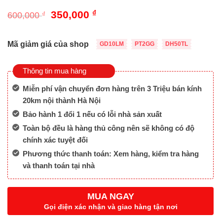
Giá
Giá
350,000
₫
600,000
₫
gốc
hiện
là:
tại
600,000 ₫.
là:
Mã giảm giá của shop
GD10LM
PT2GG
DH50TL
350,000 ₫.
Thông tin mua hàng
Miễn phí vận chuyển đơn hàng trên 3 Triệu bán kính
20km nội thành Hà Nội
Bảo hành 1 đổi 1 nếu có lỗi nhà sản xuất
Toàn bộ đều là hàng thủ công nên sẽ không có độ
chính xác tuyệt đối
Phương thức thanh toán: Xem hàng, kiểm tra hàng
và thanh toán tại nhà
MUA NGAY
Gọi điện xác nhận và giao hàng tận nơi