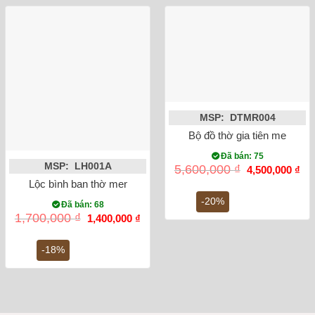
MSP: DTMR004
Bộ đồ thờ gia tiên men rạn 
Đã bán: 75
MSP: LH001A
Giá
Gi
5,600,000
₫
4,500,000
₫
gốc
hiệ
Lộc bình ban thờ men rong vẽ sen 32cm
là:
tại
5,600,000 ₫.
là:
-20%
Đã bán: 68
4,5
Giá
Giá
1,700,000
₫
1,400,000
₫
gốc
hiện
là:
tại
1,700,000 ₫.
là:
-18%
1,400,000 ₫.