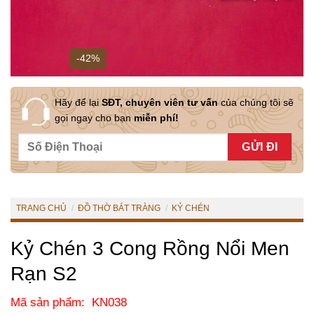
-42%
Hãy để lại
SĐT, chuyên viên tư vấn
của chúng tôi sẽ
gọi ngay cho bạn
miễn phí!
TRANG CHỦ
/
ĐỒ THỜ BÁT TRÀNG
/
KỶ CHÉN
Kỷ Chén 3 Cong Rồng Nổi Men
Rạn S2
Mã sản phẩm: KN038