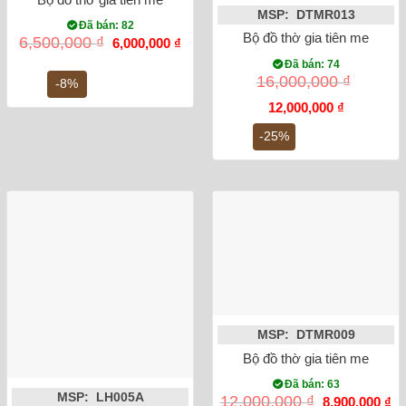
MSP: DTMR013
Đã bán: 82
Bộ đồ thờ gia tiên men rạ
Giá
Giá
6,500,000
₫
6,000,000
₫
gốc
hiện
Đã bán: 74
là:
tại
16,000,000
₫
6,500,000 ₫.
là:
-8%
6,000,000 ₫.
Giá
Giá
12,000,000
₫
gốc
hiện
là:
tại
-25%
16,000,000 ₫.
là:
12,000,000
MSP: DTMR009
Bộ đồ thờ gia tiên men rong
Đã bán: 63
MSP: LH005A
Giá
Gi
12,000,000
₫
8,900,000
₫