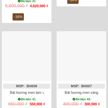
Đã bán: 21
3,8
Giá
Giá
5,500,000
₫
4,620,000
₫
gốc
hiện
là:
tại
5,500,000 ₫.
là:
-16%
4,620,000 ₫.
MSP: BH008
MSP: BH007
Bát hương men lam vẽ rồng phi 20
Bát hương men vàng vẽ rồn
Đã bán: 41
Đã bán: 65
Giá
Giá
Giá
Giá
650,000
₫
400,000
₫
550,000
₫
300,000
₫
gốc
hiện
gốc
hiện