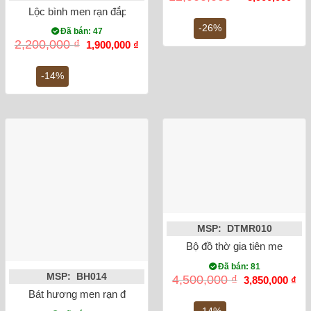
gốc
hi
Lộc bình men rạn đắp nổi rồng miệng lượn 32cm
là:
tại
12,000,000 ₫.
là:
-26%
Đã bán: 47
8,
Giá
Giá
2,200,000
₫
1,900,000
₫
gốc
hiện
là:
tại
2,200,000 ₫.
là:
-14%
1,900,000 ₫.
MSP: DTMR010
Bộ đồ thờ gia tiên men lam
Đã bán: 81
MSP: BH014
Giá
Gi
4,500,000
₫
3,850,000
₫
gốc
hiệ
Bát hương men rạn đắp nổi rồng mạ vàng phi 18
là:
tại
4,500,000 ₫.
là:
-14%