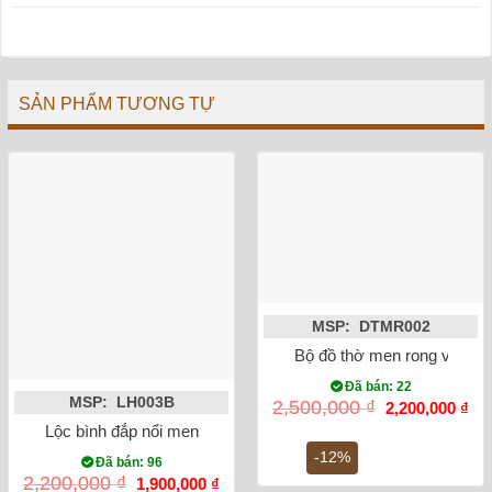
SẢN PHẨM TƯƠNG TỰ
MSP: DTMR002
Bộ đồ thờ men rong vẽ sen
Đã bán: 22
MSP: LH003B
Giá
Gi
2,500,000
₫
2,200,000
₫
gốc
hiệ
Lộc bình đắp nổi men rạn cổ rồng 32cm
là:
tại
2,500,000 ₫.
là:
-12%
Đã bán: 96
2,2
Giá
Giá
2,200,000
₫
1,900,000
₫