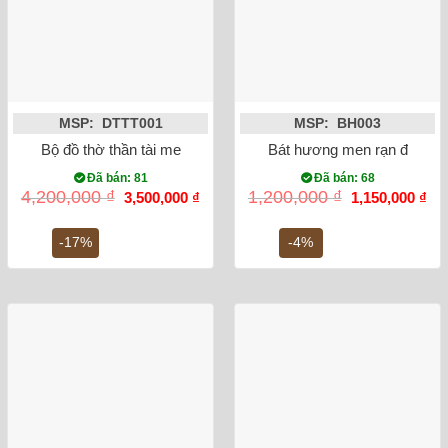
MSP: DTTT001
MSP: BH003
Bộ đồ thờ thần tài men rạn đắp nổi
Bát hương men rạn đắp nổi
Đã bán: 81
Đã bán: 68
Giá
Giá
Giá
Gi
4,200,000
₫
1,200,000
₫
3,500,000
₫
1,150,000
₫
gốc
hiện
gốc
hiệ
là:
tại
là:
tại
4,200,000 ₫.
là:
1,200,000 ₫.
là:
-17%
-4%
3,500,000 ₫.
1,1