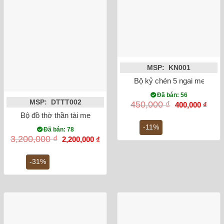
MSP: KN001
Bộ kỷ chén 5 ngai men ron
Đã bán: 56
MSP: DTTT002
Giá
Giá
450,000
₫
400,000
₫
gốc
hiện
Bộ đồ thờ thần tài men rong sen rồng
là:
tại
450,000 ₫.
là:
-11%
Đã bán: 78
400,0
Giá
Giá
3,200,000
₫
2,200,000
₫
gốc
hiện
là:
tại
3,200,000 ₫.
là:
-31%
2,200,000 ₫.