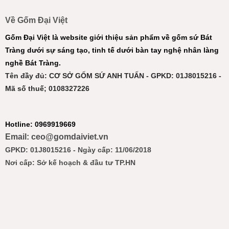
Về Gốm Đại Việt
Gốm Đại Việt là website giới thiệu sản phẩm về gốm sứ Bát
Tràng dưới sự sáng tạo, tinh tế dưới bàn tay nghệ nhân làng
nghề Bát Tràng.
Tên đầy đủ: CƠ SỞ GỐM SỨ ANH TUẤN - GPKD: 01J8015216 -
Mã số thuế; 0108327226
Hotline: 0969919669
Email: ceo@gomdaiviet.vn
GPKD: 01J8015216 - Ngày cấp: 11/06/2018
Nơi cấp: Sở kế hoạch & đầu tư TP.HN