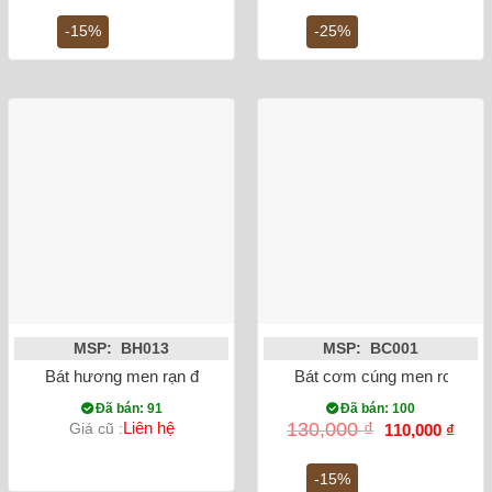
là:
tại
là:
tại
650,000 ₫.
là:
400,000 ₫.
là:
-15%
-25%
550,000 ₫.
300,0
MSP: BH013
MSP: BC001
Bát hương men rạn đắp nổi rồng dáng quả lựu
Bát cơm cúng men rong vẽ
Đã bán: 91
Đã bán: 100
Giá
Giá
Liên hệ
130,000
₫
Giá cũ :
110,000
₫
gốc
hiện
là:
tại
130,000 ₫.
là:
-15%