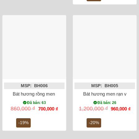
110,0
MSP: BH006
MSP: BH005
Bát hương rồng men lam vẽ nổi phi 20
Bát hương men rạn vẽ rồng
Đã bán: 63
Đã bán: 26
Giá
Giá
Giá
Giá
860,000
₫
1,200,000
₫
700,000
₫
960,000
₫
gốc
hiện
gốc
hiện
là:
tại
là:
tại
860,000 ₫.
là:
1,200,000 ₫.
là:
-19%
-20%
700,000 ₫.
960,