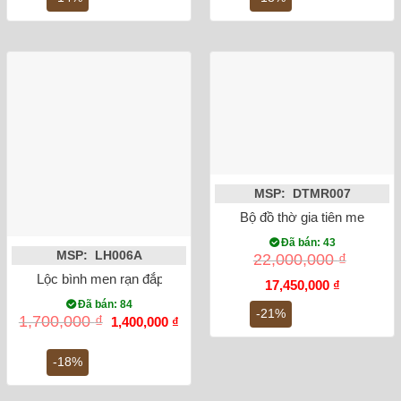
1,900,000 ₫.
900,
MSP: DTMR007
Bộ đồ thờ gia tiên men ngọ
Đã bán: 43
MSP: LH006A
22,000,000
₫
Lộc bình men rạn đắp nổi sen 27cm
Giá
Giá
17,450,000
₫
gốc
hiện
Đã bán: 84
là:
tại
-21%
Giá
Giá
1,700,000
₫
1,400,000
₫
22,000,000 ₫.
là:
gốc
hiện
17,450,000
là:
tại
1,700,000 ₫.
là:
-18%
1,400,000 ₫.