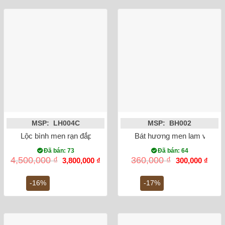
MSP: LH004C
MSP: BH002
Lộc bình men rạn đắp nổi rồng 50cm
Bát hương men lam vẽ rồng
Đã bán: 73
Đã bán: 64
Giá
Giá
Giá
Giá
4,500,000
₫
360,000
₫
3,800,000
₫
300,000
₫
gốc
hiện
gốc
hiện
là:
tại
là:
tại
4,500,000 ₫.
là:
360,000 ₫.
là:
-16%
-17%
3,800,000 ₫.
300,0