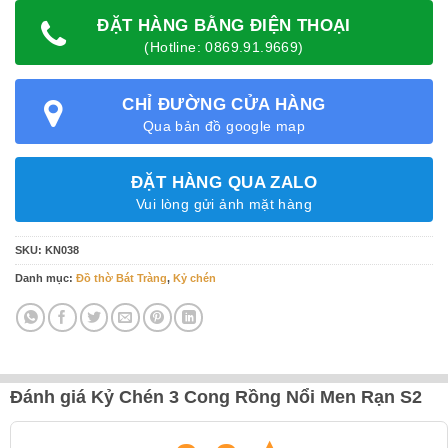
ĐẶT HÀNG BẰNG ĐIỆN THOẠI
(Hotline: 0869.91.9669)
CHỈ ĐƯỜNG CỬA HÀNG
Qua bản đồ google map
ĐẶT HÀNG QUA ZALO
Vui lòng gửi ảnh mặt hàng
SKU:
KN038
Danh mục:
Đồ thờ Bát Tràng
,
Kỷ chén
Đánh giá Kỷ Chén 3 Cong Rồng Nổi Men Rạn S2