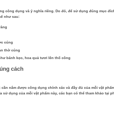
g công dụng và ý nghĩa riêng. Do đó, để sử dụng đúng mục đích
hể như sau:
vàng
ớc cúng
an thờ cúng
hư bánh kẹo, hoa quả tươi lên thổ công
đúng cách
t cần nắm được công dụng chính xác và đầy đủ của mỗi vật phẩ
a sử dụng của mỗi vật phẩm này, các bạn có thể tham khảo tại p