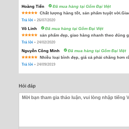
Hoàng Tiến
Đã mua hàng tại Gốm Đại Việt
Chất lượng hàng tốt, sản phẩm tuyệt vời.Gi
Được xếp
Trả lời
•
26/07/2020
hạng
5
5
sao
Võ Linh
Đã mua hàng tại Gốm Đại Việt
sản phẩm đẹp, giao hàng nhanh theo đúng g
Được xếp
Trả lời
•
24/02/2020
hạng
5
5
sao
Nguyễn Công Minh
Đã mua hàng tại Gốm Đại Việt
Nhiều loại bình đẹp, giá cả phải chăng hơn r
Được xếp
Trả lời
•
24/09/2019
hạng
5
5
sao
Hỏi đáp