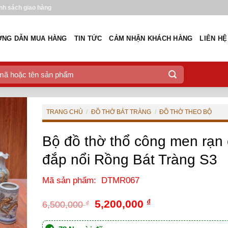
nh sách giao hàng
NG DẪN MUA HÀNG
TIN TỨC
CẢM NHẬN KHÁCH HÀNG
LIÊN HỆ
TRANG CHỦ
/
ĐỒ THỜ BÁT TRÀNG
/
ĐỒ THỜ THEO BỘ
Bộ đồ thờ thổ công men rạn
đắp nổi Rồng Bát Tràng S3
Mã sản phẩm: DTMR067
Giá
Giá
5,200,000
₫
6,500,000
₫
gốc
hiện
là:
tại