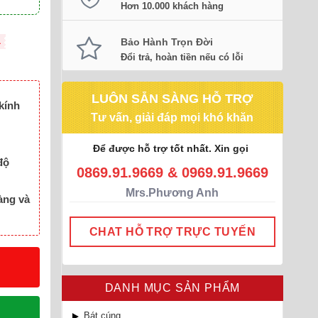
Hơn 10.000 khách hàng
Bảo Hành Trọn Đời
L
Đổi trả, hoàn tiền nếu có lỗi
LUÔN SẴN SÀNG HỖ TRỢ
kính
Tư vấn, giải đáp mọi khó khăn
Để được hỗ trợ tốt nhất. Xin gọi
độ
0869.91.9669 & 0969.91.9669
Mrs.Phương Anh
àng và
CHAT HỖ TRỢ TRỰC TUYẾN
DANH MỤC SẢN PHẨM
Bát cúng