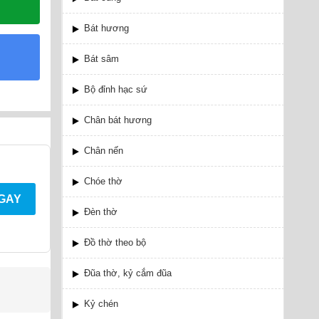
Bát hương
Bát sâm
Bộ đỉnh hạc sứ
Chân bát hương
Chân nến
Chóe thờ
NGAY
Đèn thờ
Đồ thờ theo bộ
Đũa thờ, kỷ cắm đũa
Kỷ chén