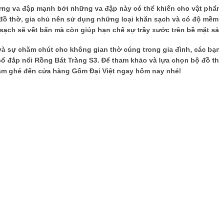
ững va đập mạnh bởi những va đập này có thể khiến cho vật phẩ
ộ đồ thờ, gia chủ nên sử dụng những loại khăn sạch và có độ mềm
sạch sẽ vết bẩn mà còn giúp hạn chế sự trầy xước trên bề mặt s
 và sự chăm chút cho không gian thờ cúng trong gia đình, các bạ
ổ đắp nổi Rồng Bát Tràng S3. Để tham khảo và lựa chọn bộ đồ t
tâm ghé đến cửa hàng Gốm Đại Việt ngay hôm nay nhé!