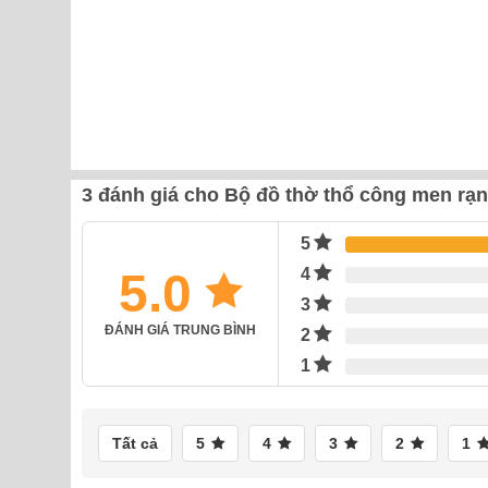
3 đánh giá cho
Bộ đồ thờ thổ công men rạn
5
5.0
4
3
ĐÁNH GIÁ TRUNG BÌNH
2
1
Tất cả
5
4
3
2
1