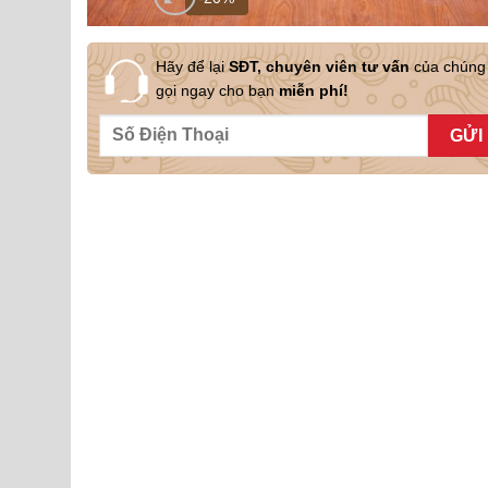
Hãy để lại
SĐT, chuyên viên tư vấn
của chúng 
gọi ngay cho bạn
miễn phí!