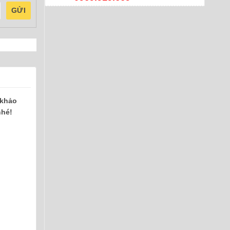
GỬI
 khảo
nhé!