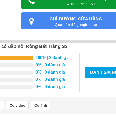
(Hotline: 0869.91.9669)
CHỈ ĐƯỜNG CỬA HÀNG
Qua bản đồ google map
 cổ đắp nổi Rồng Bát Tràng S3
100%
| 3 đánh giá
0%
| 0 đánh giá
0%
| 0 đánh giá
ĐÁNH GIÁ 
0%
| 0 đánh giá
0%
| 0 đánh giá
Có video
Có ảnh