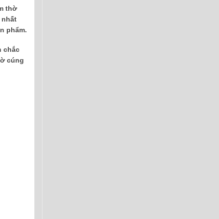
m thờ
 nhất
ản phẩm.
n chắc
hờ cúng