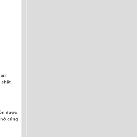
sản
 chất
còn được
 thờ cúng