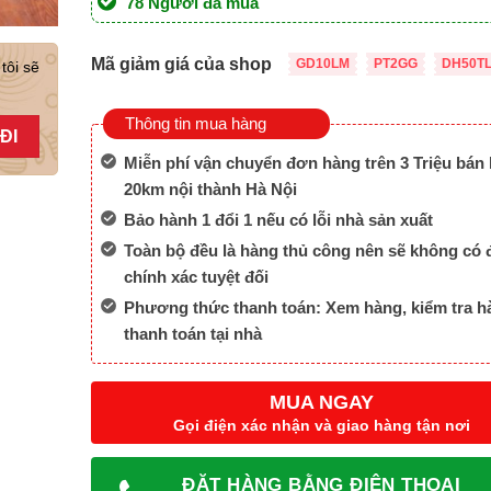
78 Người đã mua
6,500,000 ₫.
là:
5,200,000 ₫.
Mã giảm giá của shop
GD10LM
PT2GG
DH50T
tôi sẽ
Thông tin mua hàng
Miễn phí vận chuyển đơn hàng trên 3 Triệu bán 
20km nội thành Hà Nội
Bảo hành 1 đổi 1 nếu có lỗi nhà sản xuất
Toàn bộ đều là hàng thủ công nên sẽ không có 
chính xác tuyệt đối
Phương thức thanh toán: Xem hàng, kiểm tra h
thanh toán tại nhà
MUA NGAY
Gọi điện xác nhận và giao hàng tận nơi
ĐẶT HÀNG BẰNG ĐIỆN THOẠI