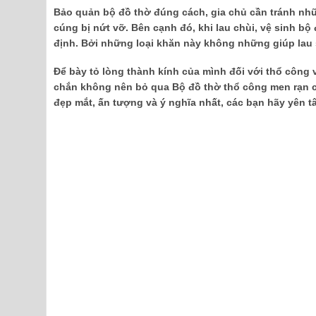
Bảo quản bộ đồ thờ đúng cách, gia chủ cần tránh nh
cúng bị nứt vỡ. Bên cạnh đó, khi lau chùi, vệ sinh b
định. Bởi những loại khăn này không những giúp lau 
Để bày tỏ lòng thành kính của mình đối với thổ công
chắn không nên bỏ qua Bộ đồ thờ thổ công men rạn c
đẹp mắt, ấn tượng và ý nghĩa nhất, các bạn hãy yên 