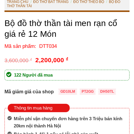
TRANG CHỦ
/
ĐỒ THỜ BÁT TRÀNG
/
ĐỒ THỜ THEO BỘ
/
BỘ ĐỒ
THỜ THẦN TÀI
Bộ đồ thờ thần tài men rạn cổ
giá rẻ 12 Món
Mã sản phẩm: DTT034
Giá
Giá
2,200,000
₫
3,600,000
₫
gốc
hiện
là:
tại
122 Người đã mua
3,600,000 ₫.
là:
2,200,000 ₫.
Mã giảm giá của shop
GD10LM
PT2GG
DH50TL
Thông tin mua hàng
Miễn phí vận chuyển đơn hàng trên 3 Triệu bán kính
20km nội thành Hà Nội