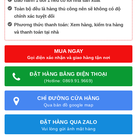
Bảo hành 1 đổi 1 nếu có lỗi nhà sản xuất
Toàn bộ đều là hàng thủ công nên sẽ không có độ
chính xác tuyệt đối
Phương thức thanh toán: Xem hàng, kiểm tra hàng
và thanh toán tại nhà
MUA NGAY
Gọi điện xác nhận và giao hàng tận nơi
ĐẶT HÀNG BẰNG ĐIỆN THOẠI
(Hotline: 0869.91.9669)
CHỈ ĐƯỜNG CỬA HÀNG
Qua bản đồ google map
ĐẶT HÀNG QUA ZALO
Vui lòng gửi ảnh mặt hàng