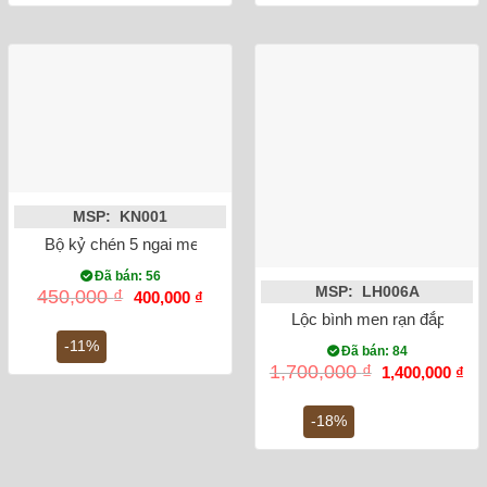
MSP: KN001
Bộ kỷ chén 5 ngai men rong vẽ sen
Đã bán: 56
MSP: LH006A
Giá
Giá
450,000
₫
400,000
₫
gốc
hiện
Lộc bình men rạn đắp nổi 
là:
tại
450,000 ₫.
là:
-11%
Đã bán: 84
400,000 ₫.
Giá
Gi
1,700,000
₫
1,400,000
₫
gốc
hiệ
là:
tại
1,700,000 ₫.
là:
-18%
1,4