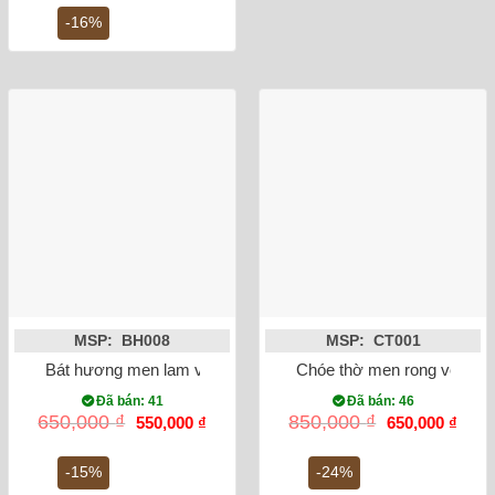
là:
tại
3,500,000 ₫.
là:
-16%
2,950,000 ₫.
MSP: BH008
MSP: CT001
Bát hương men lam vẽ rồng phi 20
Chóe thờ men rong vẽ sen
Đã bán: 41
Đã bán: 46
Giá
Giá
Giá
Giá
650,000
₫
850,000
₫
550,000
₫
650,000
₫
gốc
hiện
gốc
hiện
là:
tại
là:
tại
650,000 ₫.
là:
850,000 ₫.
là:
-15%
-24%
550,000 ₫.
650,0