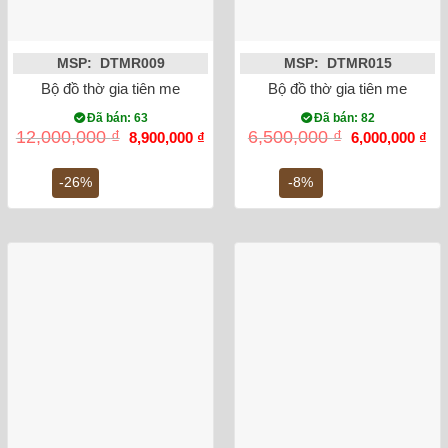
MSP: DTMR009
MSP: DTMR015
Bộ đồ thờ gia tiên men rong vẽ rồng Bát Tràng số 5
Bộ đồ thờ gia tiên men rong
Đã bán: 63
Đã bán: 82
Giá
Giá
Giá
Gi
12,000,000
₫
6,500,000
₫
8,900,000
₫
6,000,000
₫
gốc
hiện
gốc
hiệ
là:
tại
là:
tại
12,000,000 ₫.
là:
6,500,000 ₫.
là:
-26%
-8%
8,900,000 ₫.
6,0