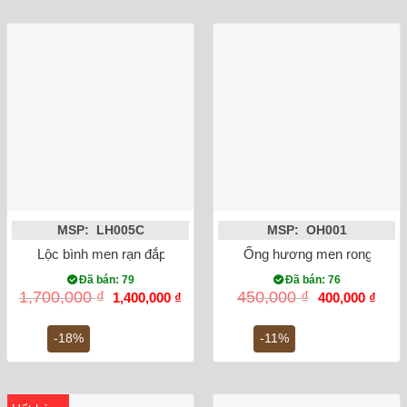
MSP: LH005C
MSP: OH001
Lộc bình men rạn đắp nổi rồng miệng lượn 27cm
Ống hương men rong vẽ s
Đã bán: 79
Đã bán: 76
Giá
Giá
Giá
Giá
1,700,000
₫
450,000
₫
1,400,000
₫
400,000
₫
gốc
hiện
gốc
hiện
là:
tại
là:
tại
1,700,000 ₫.
là:
450,000 ₫.
là:
-18%
-11%
1,400,000 ₫.
400,0