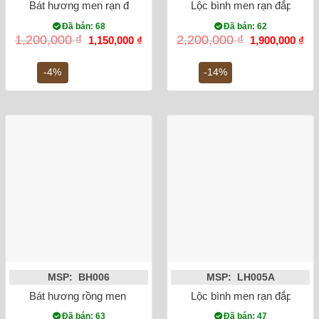
Bát hương men rạn đắp nổi sen phi 20
Lộc bình men rạn đắp nổi 
Đã bán: 68
Đã bán: 62
Giá
Giá
Giá
Gi
1,200,000
₫
2,200,000
₫
1,150,000
₫
1,900,000
₫
gốc
hiện
gốc
hiệ
là:
tại
là:
tại
1,200,000 ₫.
là:
2,200,000 ₫.
là:
-4%
-14%
1,150,000 ₫.
1,9
MSP: BH006
MSP: LH005A
Bát hương rồng men lam vẽ nổi phi 20
Lộc bình men rạn đắp nổi 
Đã bán: 63
Đã bán: 47