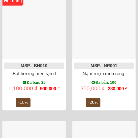
Hết hàng
MSP: BH010
MSP: NR001
Bát hương men rạn đắp nổi rồng phi 18
Nậm rượu men rong vẽ se
Đã bán: 25
Đã bán: 100
Giá
Giá
Giá
Giá
1,100,000
₫
350,000
₫
900,000
₫
280,000
₫
gốc
hiện
gốc
hiện
là:
tại
là:
tại
1,100,000 ₫.
là:
350,000 ₫.
là:
-18%
-20%
900,000 ₫.
280,0