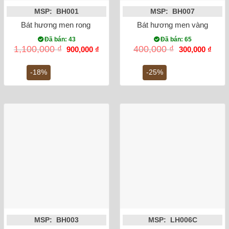
MSP: BH001
MSP: BH007
Bát hương men rong vẽ rồng phi 20
Bát hương men vàng vẽ rồn
Đã bán: 43
Đã bán: 65
Giá
Giá
Giá
Giá
1,100,000
₫
400,000
₫
900,000
₫
300,000
₫
gốc
hiện
gốc
hiện
là:
tại
là:
tại
1,100,000 ₫.
là:
400,000 ₫.
là:
-18%
-25%
900,000 ₫.
300,0
MSP: BH003
MSP: LH006C