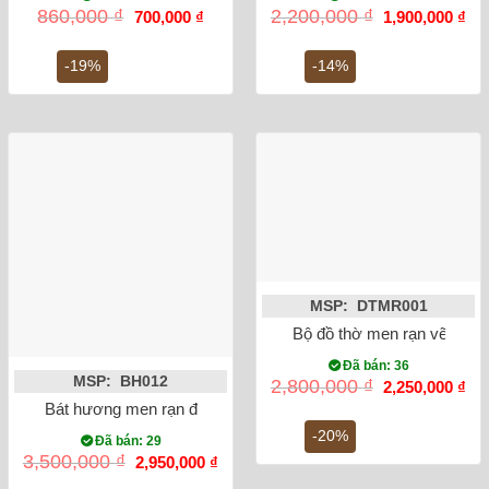
Giá
Giá
Giá
Gi
860,000
₫
2,200,000
₫
700,000
₫
1,900,000
₫
gốc
hiện
gốc
hiệ
là:
tại
là:
tại
860,000 ₫.
là:
2,200,000 ₫.
là:
-19%
-14%
700,000 ₫.
1,9
MSP: DTMR001
Bộ đồ thờ men rạn vẽ men 
Đã bán: 36
MSP: BH012
Giá
Gi
2,800,000
₫
2,250,000
₫
gốc
hiệ
Bát hương men rạn đắp nổi sen mạ vàng phi 18
là:
tại
2,800,000 ₫.
là:
-20%
Đã bán: 29
2,2
Giá
Giá
3,500,000
₫
2,950,000
₫
gốc
hiện