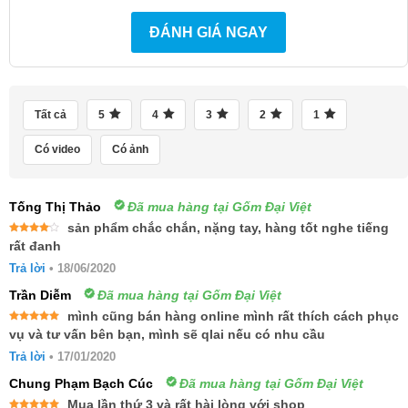
ĐÁNH GIÁ NGAY
Tất cả
5
4
3
2
1
Có video
Có ảnh
Tống Thị Thảo
Đã mua hàng tại Gốm Đại Việt
sản phẩm chắc chắn, nặng tay, hàng tốt nghe tiếng
Được
rất đanh
xếp
hạng
4
Trả lời
•
18/06/2020
5 sao
Trần Diễm
Đã mua hàng tại Gốm Đại Việt
mình cũng bán hàng online mình rất thích cách phục
Được xếp
vụ và tư vấn bên bạn, mình sẽ qlai nếu có nhu cầu
hạng
5
5
sao
Trả lời
•
17/01/2020
Chung Phạm Bạch Cúc
Đã mua hàng tại Gốm Đại Việt
Mua lần thứ 3 và rất hài lòng với shop