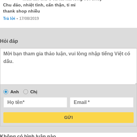
Được xếp
Chu đáo, nhiệt tình, cẩn thận, tỉ mỉ
hạng
5
5
thank shop nhiều
sao
Trả lời
•
17/08/2019
Hỏi đáp
Anh
Chị
GỬI
Không có bình luận nào