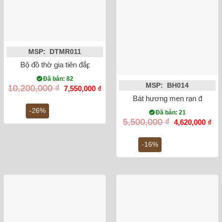
MSP: DTMR011
Bộ đồ thờ gia tiên đắp nổi men rạn Bát Tràng số 8
Đã bán: 82
MSP: BH014
Giá
Giá
10,200,000
₫
7,550,000
₫
gốc
hiện
Bát hương men rạn đắp nổi
là:
tại
10,200,000 ₫.
là:
-26%
Đã bán: 21
7,550,000 ₫.
Giá
Gi
5,500,000
₫
4,620,000
₫
gốc
hiệ
là:
tại
5,500,000 ₫.
là:
-16%
4,6