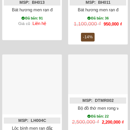
MSP: BH013
MSP: BH011
Bát hương men rạn đắp nổi rồng dáng quả lựu
Bát hương men rạn đắp nổi
Đã bán: 91
Đã bán: 36
Giá
Giá
Liên hệ
1,100,000
₫
Giá cũ :
950,000
₫
gốc
hiện
là:
tại
1,100,000 ₫.
là:
-14%
950,
MSP: DTMR002
Bộ đồ thờ men rong vẽ sen
Đã bán: 22
MSP: LH004C
Giá
Gi
2,500,000
₫
2,200,000
₫
gốc
hiệ
Lộc bình men rạn đắp nổi rồng 50cm
là:
tại