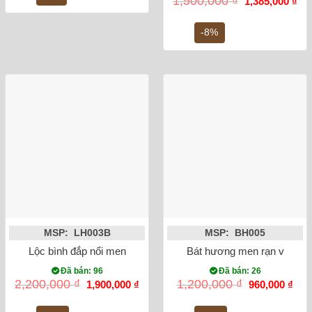
1,500,000
₫
1,385,000
₫
28,000,000 ₫.
là:
gốc
hiệ
25,500,000 ₫.
là:
tại
1,500,000 ₫.
là:
-8%
1,3
MSP: LH003B
MSP: BH005
Lộc bình đắp nổi men rạn cổ rồng 32cm
Bát hương men rạn vẽ rồng
Đã bán: 96
Đã bán: 26
Giá
Giá
Giá
Giá
2,200,000
₫
1,200,000
₫
1,900,000
₫
960,000
₫
gốc
hiện
gốc
hiện
là:
tại
là:
tại