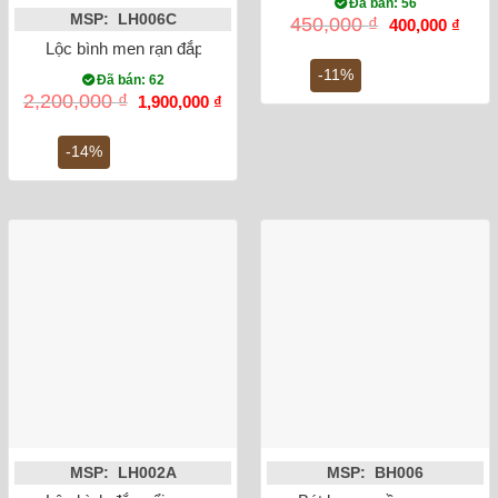
Đã bán: 56
MSP: LH006C
Giá
Giá
450,000
₫
400,000
₫
gốc
hiện
Lộc bình men rạn đắp nổi sen 32cm
là:
tại
450,000 ₫.
là:
-11%
Đã bán: 62
400,0
Giá
Giá
2,200,000
₫
1,900,000
₫
gốc
hiện
là:
tại
2,200,000 ₫.
là:
-14%
1,900,000 ₫.
MSP: LH002A
MSP: BH006