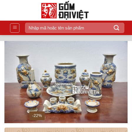
Bỏ
qua
nội
dung
Tìm
kiếm:
-22%