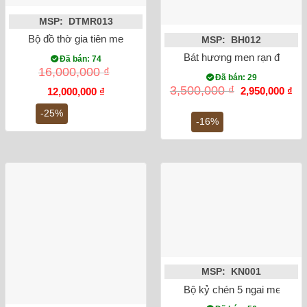
MSP: DTMR013
Bộ đồ thờ gia tiên men rạn cổ đắp nổi DTMR013
MSP: BH012
Bát hương men rạn đắp nổi
Đã bán: 74
16,000,000
₫
Đã bán: 29
Giá
Gi
3,500,000
₫
2,950,000
₫
Giá
Giá
12,000,000
₫
gốc
hiệ
gốc
hiện
là:
tại
là:
tại
-25%
3,500,000 ₫.
là:
-16%
16,000,000 ₫.
là:
2,9
12,000,000 ₫.
MSP: KN001
Bộ kỷ chén 5 ngai men ron