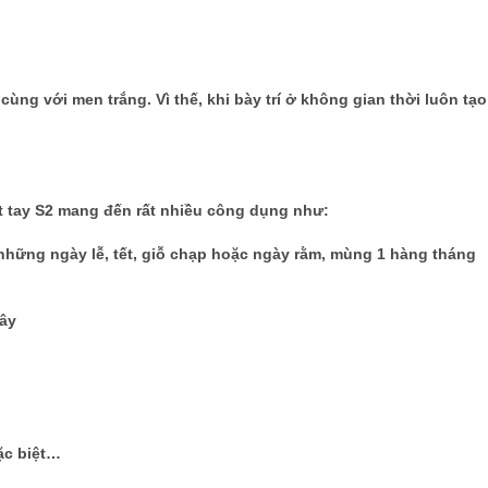
ùng với men trắng. Vì thế, khi bày trí ở không gian thời luôn tạ
t tay S2 mang đến rất nhiều công dụng như:
hững ngày lễ, tết, giỗ chạp hoặc ngày rằm, mùng 1 hàng tháng
cây
ặc biệt…