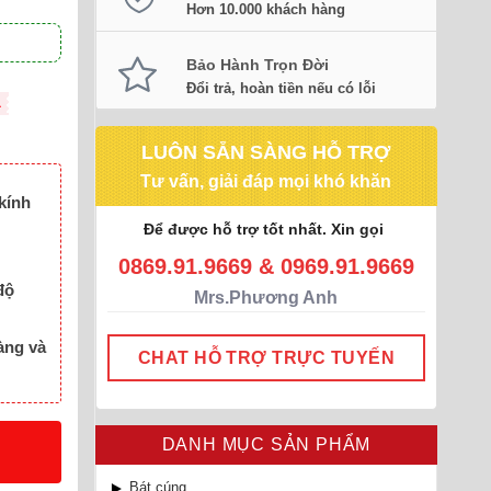
Hơn 10.000 khách hàng
Bảo Hành Trọn Đời
Đổi trả, hoàn tiền nếu có lỗi
L
LUÔN SẴN SÀNG HỖ TRỢ
Tư vấn, giải đáp mọi khó khăn
kính
Để được hỗ trợ tốt nhất. Xin gọi
0869.91.9669 & 0969.91.9669
độ
Mrs.Phương Anh
àng và
CHAT HỖ TRỢ TRỰC TUYẾN
DANH MỤC SẢN PHẨM
Bát cúng