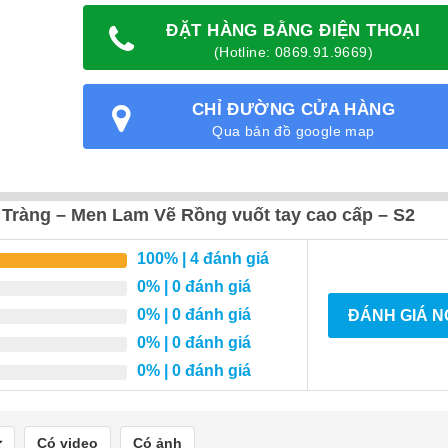
ĐẶT HÀNG BẰNG ĐIỆN THOẠI
(Hotline: 0869.91.9669)
CHỈ ĐƯỜNG CỬA HÀNG
Qua bản đồ google map
Tràng – Men Lam Vẽ Rồng vuốt tay cao cấp – S2
100%
| 4 đánh giá
0%
| 0 đánh giá
0%
| 0 đánh giá
ĐÁNH GIÁ 
0%
| 0 đánh giá
0%
| 0 đánh giá
Có video
Có ảnh