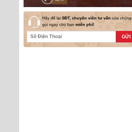
Hãy để lại
SĐT, chuyên viên tư vấn
của chúng 
gọi ngay cho bạn
miễn phí!