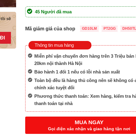
gốc
hiện
là:
tại
45 Người đã mua
8,000,000 ₫.
là:
tôi sẽ
5,480,000 ₫.
Mã giảm giá của shop
GD10LM
PT2GG
DH50T
Thông tin mua hàng
Miễn phí vận chuyển đơn hàng trên 3 Triệu bán 
20km nội thành Hà Nội
Bảo hành 1 đổi 1 nếu có lỗi nhà sản xuất
Toàn bộ đều là hàng thủ công nên sẽ không có 
chính xác tuyệt đối
Phương thức thanh toán: Xem hàng, kiểm tra h
thanh toán tại nhà
MUA NGAY
Gọi điện xác nhận và giao hàng tận nơi