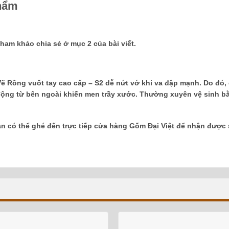
phẩm
ham khảo chia sẻ ở mục 2 của bài viết.
 Rồng vuốt tay cao cấp – S2 dễ nứt vớ khi va đập mạnh. Do đó,
 động từ bên ngoài khiến men trầy xước. Thường xuyên vệ sinh b
n có thể ghé đến trực tiếp cửa hàng Gốm Đại Việt để nhận được 