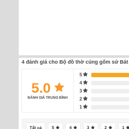
4 đánh giá cho
Bộ đồ thờ cúng gốm sứ Bát 
5
5.0
4
3
ĐÁNH GIÁ TRUNG BÌNH
2
1
Tất cả
5
4
3
2
1