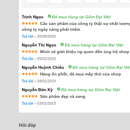
Trịnh Ngọc
Đã mua hàng tại Gốm Đại Việt
Các sản phẩm của công ty thật sự chất lượng
Được xếp
công ty ngày càng phát triểm
hạng
5
5
sao
Trả lời
•
20/09/2020
Nguyễn Thị Ngọc
Đã mua hàng tại Gốm Đại Việt
Mình sẽ giới thiệu ng quen đến ủng hộ shop
Được xếp
Trả lời
•
05/01/2019
hạng
5
5
sao
Nguyễn Huỳnh Chiêu
Đã mua hàng tại Gốm Đại Việ
Hàng ổn phết, đã mua mấy thứ của shop
Được xếp
Trả lời
•
04/01/2019
hạng
5
5
sao
Nguyễn Đức Kỳ
Đã mua hàng tại Gốm Đại Việt
Sản phẩm đẹp và sang
Được xếp
Trả lời
•
03/01/2019
hạng
5
5
sao
Hỏi đáp