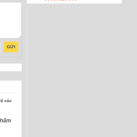
GỬI
để các
 phẩm