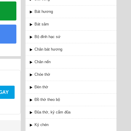
Bát hương
Bát sâm
Bộ đỉnh hạc sứ
Chân bát hương
Chân nến
Chóe thờ
Đèn thờ
NGAY
Đồ thờ theo bộ
Đũa thờ, kỷ cắm đũa
Kỷ chén