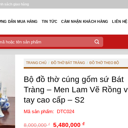
nh sách giao hàng
NG DẪN MUA HÀNG
TIN TỨC
CẢM NHẬN KHÁCH HÀNG
LIÊN HỆ
TRANG CHỦ
/
ĐỒ THỜ BÁT TRÀNG
/
ĐỒ THỜ THEO BỘ
Bộ đồ thờ cúng gốm sứ Bát
Tràng – Men Lam Vẽ Rồng v
tay cao cấp – S2
Mã sản phẩm: DTC024
Giá
Giá
5,480,000
₫
8,000,000
₫