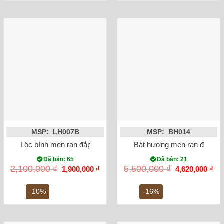
MSP: LH007B
MSP: BH014
Lộc bình men rạn đắp nổi công đào miệng lượn 32cm
Bát hương men rạn đắp nổi
Đã bán: 65
Đã bán: 21
Giá
Giá
Giá
Gi
2,100,000
₫
5,500,000
₫
1,900,000
₫
4,620,000
₫
gốc
hiện
gốc
hiệ
là:
tại
là:
tại
2,100,000 ₫.
là:
5,500,000 ₫.
là:
-10%
-16%
1,900,000 ₫.
4,6