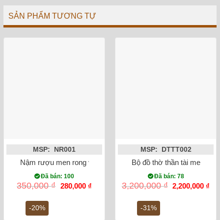
SẢN PHẨM TƯƠNG TỰ
MSP: NR001
MSP: DTTT002
Nậm rượu men rong vẽ sen 15cm
Bộ đồ thờ thần tài men ron
Đã bán: 100
Đã bán: 78
Giá
Giá
Giá
Gi
350,000
₫
3,200,000
₫
280,000
₫
2,200,000
₫
gốc
hiện
gốc
hiệ
là:
tại
là:
tại
350,000 ₫.
là:
3,200,000 ₫.
là:
-20%
-31%
280,000 ₫.
2,2