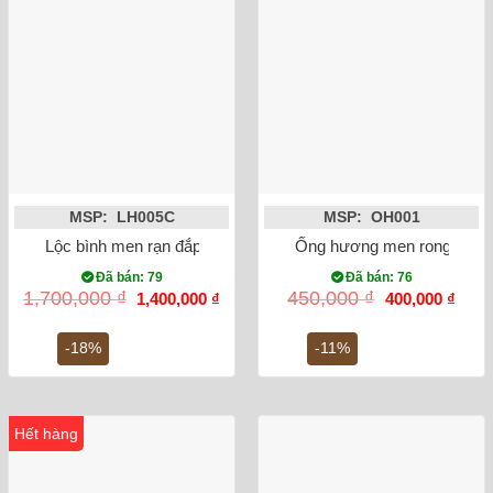
MSP: LH005C
MSP: OH001
Lộc bình men rạn đắp nổi rồng miệng lượn 27cm
Ống hương men rong vẽ s
Đã bán: 79
Đã bán: 76
Giá
Giá
Giá
Giá
1,700,000
₫
450,000
₫
1,400,000
₫
400,000
₫
gốc
hiện
gốc
hiện
là:
tại
là:
tại
1,700,000 ₫.
là:
450,000 ₫.
là:
-18%
-11%
1,400,000 ₫.
400,0
Hết hàng