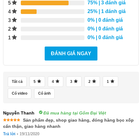
75%
| 3 đánh giá
5
25%
| 1 đánh giá
4
0%
| 0 đánh giá
3
0%
| 0 đánh giá
2
0%
| 0 đánh giá
1
ĐÁNH GIÁ NGAY
Tất cả
5
4
3
2
1
Có video
Có ảnh
Nguyễn Thanh
Đã mua hàng tại Gốm Đại Việt
Sản phẩm đẹp, shop giao hàng, đóng hàng bọc xốp
Được xếp
cẩn thận, giao hàng nhanh
hạng
5
5
sao
Trả lời
•
19/11/2020