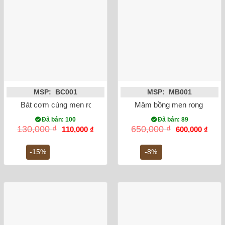
MSP: BC001
MSP: MB001
Bát cơm cúng men rong vẽ sen
Mâm bồng men rong vẽ sen
Đã bán: 100
Đã bán: 89
Giá
Giá
Giá
Giá
130,000
₫
650,000
₫
110,000
₫
600,000
₫
gốc
hiện
gốc
hiện
là:
tại
là:
tại
130,000 ₫.
là:
650,000 ₫.
là:
-15%
-8%
110,000 ₫.
600,0