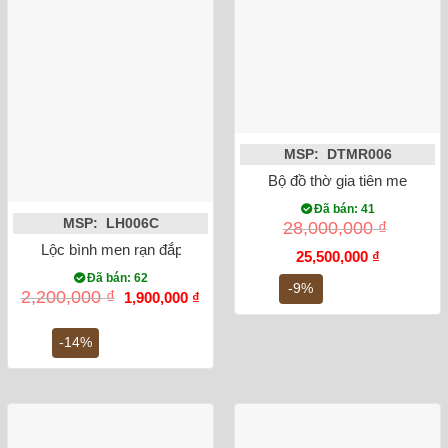
MSP: DTMR006
Bộ đồ thờ gia tiên men rạn 
Đã bán: 41
MSP: LH006C
28,000,000
₫
Lộc bình men rạn đắp nổi sen 32cm
Giá
Giá
25,500,000
₫
gốc
hiện
Đã bán: 62
là:
tại
-9%
Giá
Giá
2,200,000
₫
1,900,000
₫
28,000,000 ₫.
là:
gốc
hiện
25,500,000
là:
tại
2,200,000 ₫.
là:
-14%
1,900,000 ₫.