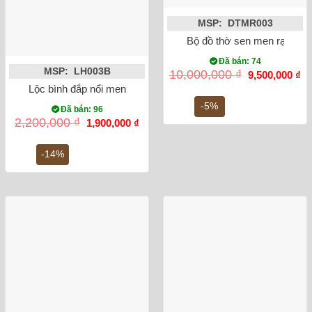
MSP: DTMR003
Bộ đồ thờ sen men rạn đắp 
Đã bán: 74
MSP: LH003B
Giá
Gi
10,000,000
₫
9,500,000
₫
gốc
hi
Lộc bình đắp nổi men rạn cổ rồng 32cm
là:
tại
10,000,000 ₫.
là:
-5%
Đã bán: 96
9,
Giá
Giá
2,200,000
₫
1,900,000
₫
gốc
hiện
là:
tại
2,200,000 ₫.
là:
-14%
1,900,000 ₫.