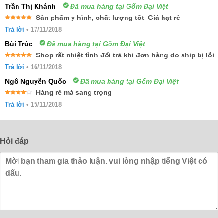
Trần Thị Khánh
Đã mua hàng tại Gốm Đại Việt
Sản phẩm y hình, chất lượng tốt. Giá hạt rẻ
Được xếp
Trả lời
•
17/11/2018
hạng
5
5
sao
Bùi Trúc
Đã mua hàng tại Gốm Đại Việt
Shop rất nhiệt tình đổi trả khi đơn hàng do ship bị lỗi
Được xếp
Trả lời
•
16/11/2018
hạng
5
5
sao
Ngô Nguyễn Quốc
Đã mua hàng tại Gốm Đại Việt
Hàng rẻ mà sang trọng
Được
Trả lời
•
15/11/2018
xếp
hạng
4
5 sao
Hỏi đáp