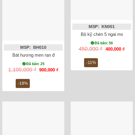
MSP: KN001
Bộ kỷ chén 5 ngai men ron
Đã bán: 56
MSP: BH010
Giá
Giá
450,000
₫
400,000
₫
gốc
hiện
Bát hương men rạn đắp nổi rồng phi 18
là:
tại
450,000 ₫.
là:
-11%
Đã bán: 25
400,0
Giá
Giá
1,100,000
₫
900,000
₫
gốc
hiện
là:
tại
1,100,000 ₫.
là:
-18%
900,000 ₫.