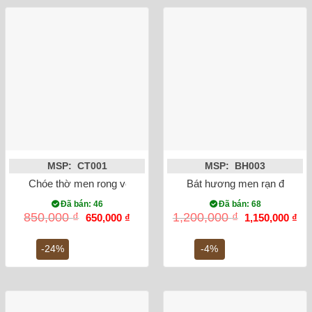
MSP: CT001
MSP: BH003
Chóe thờ men rong vẽ sen 19cm
Bát hương men rạn đắp nổi
Đã bán: 46
Đã bán: 68
Giá
Giá
Giá
Gi
850,000
₫
1,200,000
₫
650,000
₫
1,150,000
₫
gốc
hiện
gốc
hiệ
là:
tại
là:
tại
850,000 ₫.
là:
1,200,000 ₫.
là:
-24%
-4%
650,000 ₫.
1,1