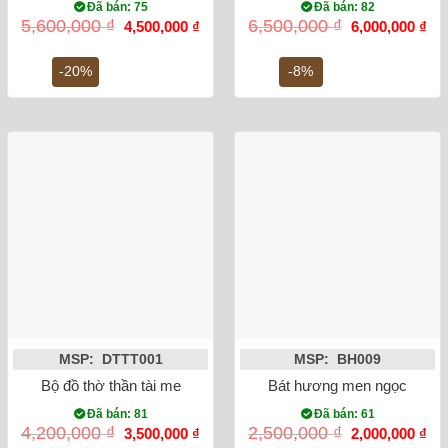
Đã bán: 75
Đã bán: 82
Giá
Giá
Giá
Gi
5,600,000
₫
6,500,000
₫
4,500,000
₫
6,000,000
₫
gốc
hiện
gốc
hiệ
là:
tại
là:
tại
5,600,000 ₫.
là:
6,500,000 ₫.
là:
-20%
-8%
4,500,000 ₫.
6,0
MSP: DTTT001
MSP: BH009
Bộ đồ thờ thần tài men rạn đắp nổi
Bát hương men ngọc lục bảo
Đã bán: 81
Đã bán: 61
Giá
Giá
Giá
Gi
4,200,000
₫
2,500,000
₫
3,500,000
₫
2,000,000
₫
gốc
hiện
gốc
hiệ