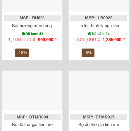
MSP: BH001
MSP: LB0029
Bát hương men rong vẽ rồng phi 20
Lọ lộc bình lý ngư vọng ng
Đã bán: 43
Đã bán: 24
Giá
Giá
Giá
Gi
1,100,000
₫
1,500,000
₫
900,000
₫
1,385,000
₫
gốc
hiện
gốc
hiệ
là:
tại
là:
tại
1,100,000 ₫.
là:
1,500,000 ₫.
là:
-18%
-8%
900,000 ₫.
1,3
MSP: DTMR004
MSP: DTMR015
Bộ đồ thờ gia tiên men rạn đắp nổi Bát Tràng
Bộ đồ thờ gia tiên men rong