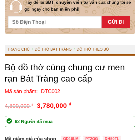
Hãy để lại
SĐT, chuyên viên tư vấn
của chúng tôi sẽ
gọi ngay cho bạn
miễn phí!
TRANG CHỦ
/
ĐỒ THỜ BÁT TRÀNG
/
ĐỒ THỜ THEO BỘ
Bộ đồ thờ cúng chung cư men
rạn Bát Tràng cao cấp
Mã sản phẩm: DTC002
Giá
Giá
3,780,000
₫
4,800,000
₫
gốc
hiện
là:
tại
62 Người đã mua
4,800,000 ₫.
là:
3,780,000 ₫.
Mã giảm giá của shop
GD10LM
PT2GG
DH50TL