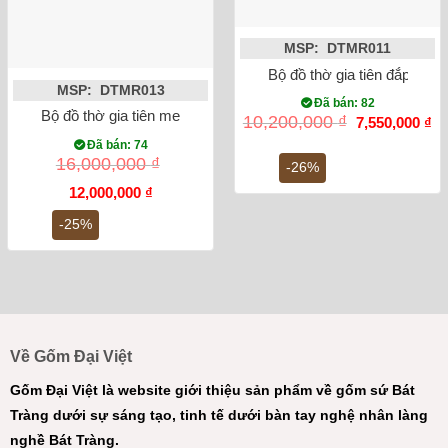
MSP: DTMR011
Bộ đồ thờ gia tiên đắp nổi 
MSP: DTMR013
Đã bán: 82
Bộ đồ thờ gia tiên men rạn cổ đắp nổi DTMR013
Giá
Gi
10,200,000
₫
7,550,000
₫
gốc
hi
Đã bán: 74
là:
tại
16,000,000
₫
10,200,000 ₫.
là:
-26%
7,
Giá
Giá
12,000,000
₫
gốc
hiện
là:
tại
-25%
16,000,000 ₫.
là:
12,000,000 ₫.
Về Gốm Đại Việt
Gốm Đại Việt là website giới thiệu sản phẩm về gốm sứ Bát
Tràng dưới sự sáng tạo, tinh tế dưới bàn tay nghệ nhân làng
nghề Bát Tràng.