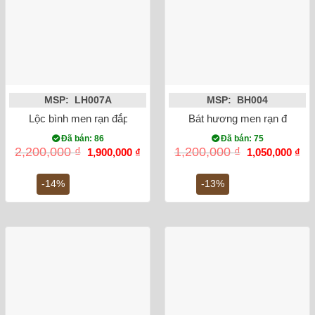
MSP: LH007A
MSP: BH004
Lộc bình men rạn đắp nổi công đào miệng lượn 27cm
Bát hương men rạn đắp nổi 
Đã bán: 86
Đã bán: 75
Giá
Giá
Giá
Gi
2,200,000
₫
1,200,000
₫
1,900,000
₫
1,050,000
₫
gốc
hiện
gốc
hiệ
là:
tại
là:
tại
2,200,000 ₫.
là:
1,200,000 ₫.
là:
-14%
-13%
1,900,000 ₫.
1,0