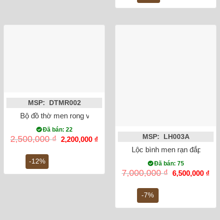
300,0
MSP: DTMR002
Bộ đồ thờ men rong vẽ sen rồng Bát Tràng
Đã bán: 22
MSP: LH003A
Giá
Giá
2,500,000
₫
2,200,000
₫
gốc
hiện
Lộc bình men rạn đắp nổi 
là:
tại
2,500,000 ₫.
là:
-12%
Đã bán: 75
2,200,000 ₫.
Giá
Gi
7,000,000
₫
6,500,000
₫
gốc
hiệ
là:
tại
7,000,000 ₫.
là:
-7%
6,5