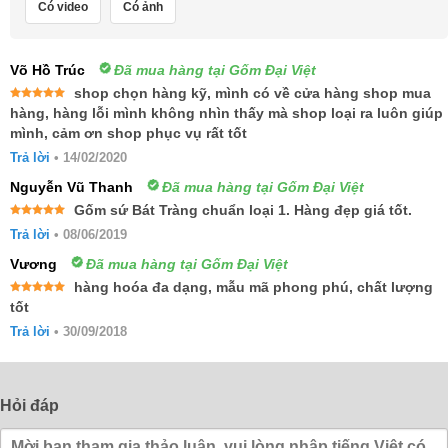
Có video
Có ảnh
Võ Hồ Trúc
Đã mua hàng tại Gốm Đại Việt
shop chọn hàng kỹ, mình có về cửa hàng shop mua
Được xếp
hàng, hàng lỗi mình không nhìn thấy mà shop loại ra luôn giúp
hạng
5
5
mình, cảm ơn shop phục vụ rất tốt
sao
Trả lời
•
14/02/2020
Nguyễn Vũ Thanh
Đã mua hàng tại Gốm Đại Việt
Gốm sứ Bát Tràng chuẩn loại 1. Hàng đẹp giá tốt.
Được xếp
Trả lời
•
08/06/2019
hạng
5
5
sao
Vương
Đã mua hàng tại Gốm Đại Việt
hàng hoóa đa dạng, mẫu mã phong phú, chất lượng
Được xếp
tốt
hạng
5
5
sao
Trả lời
•
30/09/2018
Hỏi đáp