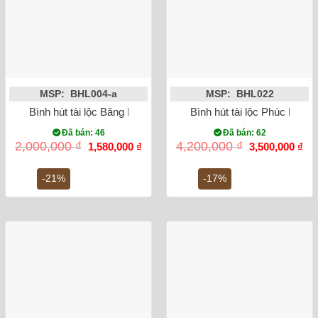
MSP: BHL004-a
MSP: BHL022
Bình hút tài lộc Băng Mai cao 23cm (vàng 18k)
Bình hút tài lộc Phúc Lộc 
Đã bán: 46
Đã bán: 62
Giá
Giá
Giá
Gi
2,000,000
₫
4,200,000
₫
1,580,000
₫
3,500,000
₫
gốc
hiện
gốc
hiệ
là:
tại
là:
tại
2,000,000 ₫.
là:
4,200,000 ₫.
là:
-21%
-17%
1,580,000 ₫.
3,5