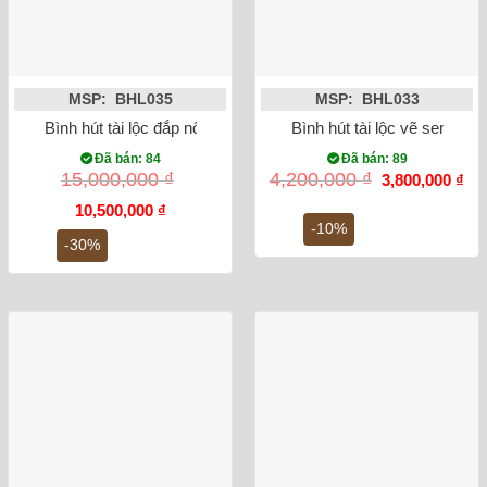
MSP: BHL035
MSP: BHL033
Bình hút tài lộc đắp nổi công đào dát vàng
Bình hút tài lộc vẽ sen vàn
Đã bán: 84
Đã bán: 89
Giá
Gi
15,000,000
₫
4,200,000
₫
3,800,000
₫
gốc
hiệ
Giá
Giá
là:
tại
10,500,000
₫
gốc
hiện
4,200,000 ₫.
là:
-10%
là:
tại
3,8
-30%
15,000,000 ₫.
là:
10,500,000 ₫.