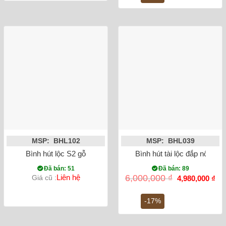
19,500,000 ₫.
là:
13,000,000
MSP: BHL102
MSP: BHL039
Bình hút lộc S2 gỗ
Bình hút tài lộc đắp nổi He
Đã bán: 51
Đã bán: 89
Giá
Gi
Liên hệ
6,000,000
₫
Giá cũ :
4,980,000
₫
gốc
hiệ
là:
tại
6,000,000 ₫.
là:
-17%
4,9