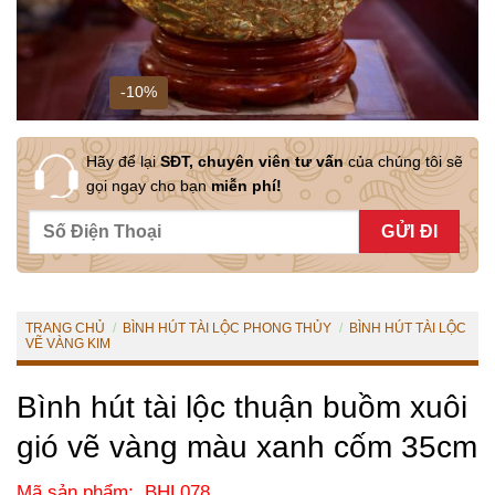
-10%
Hãy để lại
SĐT, chuyên viên tư vấn
của chúng tôi sẽ
gọi ngay cho bạn
miễn phí!
TRANG CHỦ
/
BÌNH HÚT TÀI LỘC PHONG THỦY
/
BÌNH HÚT TÀI LỘC
VẼ VÀNG KIM
Bình hút tài lộc thuận buồm xuôi
gió vẽ vàng màu xanh cốm 35cm
Mã sản phẩm: BHL078