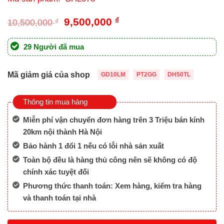
Giá
Giá
9,500,000
₫
10,500,000
₫
gốc
hiện
là:
tại
29 Người đã mua
10,500,000 ₫.
là:
9,500,000 ₫.
Mã giảm giá của shop
GD10LM
PT2GG
DH50TL
Thông tin mua hàng
Miễn phí vận chuyển đơn hàng trên 3 Triệu bán kính
20km nội thành Hà Nội
Bảo hành 1 đổi 1 nếu có lỗi nhà sản xuất
Toàn bộ đều là hàng thủ công nên sẽ không có độ
chính xác tuyệt đối
Phương thức thanh toán: Xem hàng, kiểm tra hàng
và thanh toán tại nhà