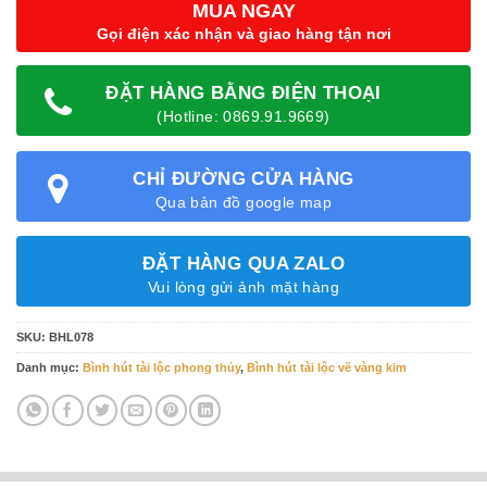
MUA NGAY
Gọi điện xác nhận và giao hàng tận nơi
ĐẶT HÀNG BẰNG ĐIỆN THOẠI
(Hotline: 0869.91.9669)
CHỈ ĐƯỜNG CỬA HÀNG
Qua bản đồ google map
ĐẶT HÀNG QUA ZALO
Vui lòng gửi ảnh mặt hàng
SKU:
BHL078
Danh mục:
Bình hút tài lộc phong thủy
,
Bình hút tài lộc vẽ vàng kim