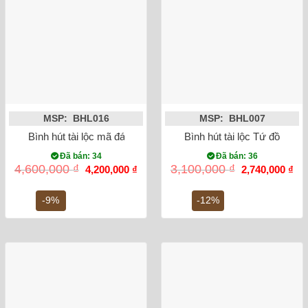
MSP: BHL016
MSP: BHL007
Bình hút tài lộc mã đáo thành công vẽ vàng kim 24K
Bình hút tài lộc Tứ đồ cao
Đã bán: 34
Đã bán: 36
Giá
Giá
Giá
Gi
4,600,000
₫
3,100,000
₫
4,200,000
₫
2,740,000
₫
gốc
hiện
gốc
hiệ
là:
tại
là:
tại
4,600,000 ₫.
là:
3,100,000 ₫.
là:
-9%
-12%
4,200,000 ₫.
2,7