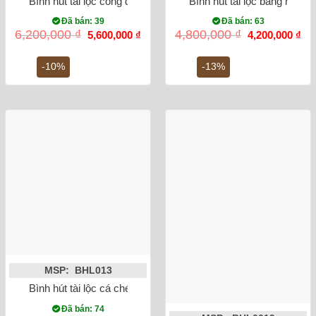
Bình hút tài lộc công đào vẽ vàng kim
Bình hút tài lộc băng mai v
Đã bán: 39
Đã bán: 63
Giá
Giá
Giá
Gi
6,200,000
₫
4,800,000
₫
5,600,000
₫
4,200,000
₫
gốc
hiện
gốc
hiệ
là:
tại
là:
tại
6,200,000 ₫.
là:
4,800,000 ₫.
là:
-10%
-13%
5,600,000 ₫.
4,2
MSP: BHL013
Bình hút tài lộc cá chép hóa rồng vượt vũ môn vẽ vàng
Đã bán: 74