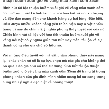
thuận buồm xuôi gió vẽ vàng màu xanh cốm 35cm
Bình hút tài lộc thuận buồm xuôi gió vẽ vàng màu xanh cốm
35cm được thiết kế tinh tế, tỉ mỉ với họa tiết vẽ nổi ấn tượng
và độc đáo mang đến cho khách hàng sự hài lòng. Đặc biệt,
điều được nhiều khách hàng yêu thích hiện nay ở vật phẩm
trang trí này đó chính là ý nghĩa phong thủy tuyệt vời của nó.
Chiếc bình hút tài lộc với họa tiết thuận buồm xuôi gió vẽ
vàng nổi bật có ý nghĩa giúp thu hút may mắn, tài lộc và sự
thành công cho gia chủ sở hữu nó.
Với những điều tuyệt vời mà vật phẩm phong thủy này mang
lại, chắc chắn nó sẽ là sự lựa chọn mà các gia chủ không thể
bỏ qua. Các gia chủ có thể sử dụng bình hút tài lộc thuận
buồm xuôi gió vẽ vàng màu xanh cốm 35cm để trang trí trong
phòng khách của gia đình mình nhằm mang lại sự sang trọng
cũng như ý nghĩa đặc biệt về phong thủy!