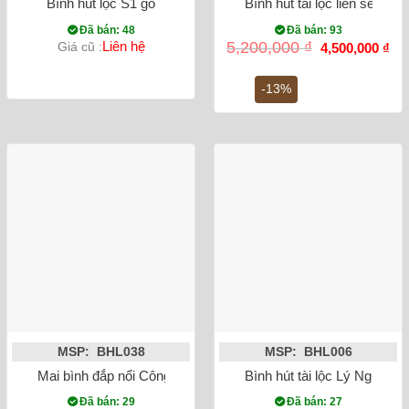
Bình hút lộc S1 gỗ
Bình hút tài lộc liên sen vẽ
Đã bán: 48
Đã bán: 93
Giá
Gi
Liên hệ
5,200,000
₫
Giá cũ :
4,500,000
₫
gốc
hiệ
là:
tại
5,200,000 ₫.
là:
-13%
4,5
MSP: BHL038
MSP: BHL006
Mai bình đắp nổi Công Danh Phú Quý men rạn
Bình hút tài lộc Lý Ngư V
Đã bán: 29
Đã bán: 27