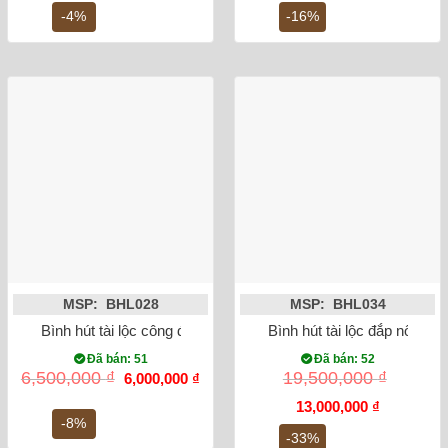
6,800,000 ₫.
là:
4,500,000 ₫.
là:
-4%
-16%
6,500,000 ₫.
3,8
MSP: BHL028
MSP: BHL034
Bình hút tài lộc công đào đắp nổi men rạn
Bình hút tài lộc đắp nổi cô
Đã bán: 51
Đã bán: 52
Giá
Giá
6,500,000
₫
19,500,000
₫
6,000,000
₫
gốc
hiện
là:
tại
Giá
Giá
13,000,000
₫
6,500,000 ₫.
là:
gốc
hiện
-8%
6,000,000 ₫.
là:
tại
-33%