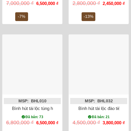
Giá
Giá
Giá
Gi
7,000,000
₫
2,800,000
₫
6,500,000
₫
2,450,000
₫
gốc
hiện
gốc
hiệ
là:
tại
là:
tại
7,000,000 ₫.
là:
2,800,000 ₫.
là:
-7%
-13%
6,500,000 ₫.
2,4
MSP: BHL010
MSP: BHL032
Bình hút tài lộc tùng hạc diên niên men rạn cổ
Bình hút tài lộc đào tiên vẽ
Đã bán: 73
Đã bán: 21
Giá
Giá
Giá
Gi
6,800,000
₫
4,500,000
₫
6,500,000
₫
3,800,000
₫
gốc
hiện
gốc
hiệ
là:
tại
là:
tại