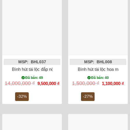
MSP: BHL037
MSP: BHL008
Bình hút tài lộc đắp nổi công đào mạ vàng men xanh 35cm
Bình hút tài lộc hoa mẫu đ
Đã bán: 49
Đã bán: 40
Giá
Giá
Giá
Gi
14,000,000
₫
1,500,000
₫
9,500,000
₫
1,100,000
₫
gốc
hiện
gốc
hiệ
là:
tại
là:
tại
14,000,000 ₫.
là:
1,500,000 ₫.
là:
-32%
-27%
9,500,000 ₫.
1,1