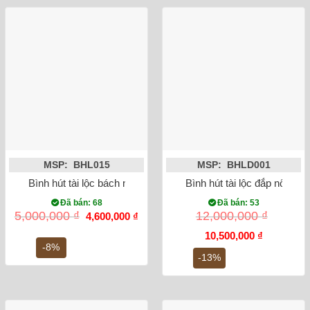
MSP: BHL015
MSP: BHLD001
Bình hút tài lộc bách nhi đồ tứ cảnh
Bình hút tài lộc đắp nổi cô
Đã bán: 68
Đã bán: 53
Giá
Giá
5,000,000
₫
12,000,000
₫
4,600,000
₫
gốc
hiện
là:
tại
Giá
Giá
10,500,000
₫
5,000,000 ₫.
là:
gốc
hiện
-8%
4,600,000 ₫.
là:
tại
-13%
12,000,000 ₫.
là:
10,500,000