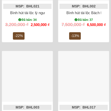
MSP: BHL021
MSP: BHL002
Bình hút tài lộc lý ngư vọng nguyệt 25cm
Bình hút tài lộc Bách Điể
Đã bán: 34
Đã bán: 37
Giá
Giá
Giá
Gi
3,200,000
₫
7,500,000
₫
2,500,000
₫
6,500,000
₫
gốc
hiện
gốc
hiệ
là:
tại
là:
tại
3,200,000 ₫.
là:
7,500,000 ₫.
là:
-22%
-13%
2,500,000 ₫.
6,5
MSP: BHL003
MSP: BHL017