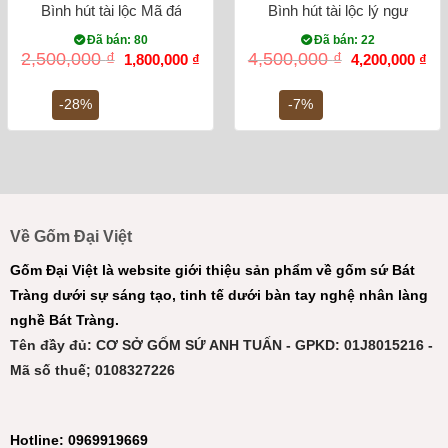
Bình hút tài lộc Mã đáo thành công cao 23cm Bát Tràng (vàng
Bình hút tài lộc lý ngư vọng
Đã bán: 80
Đã bán: 22
Giá
Giá
Giá
Gi
2,500,000
₫
4,500,000
₫
1,800,000
₫
4,200,000
₫
gốc
hiện
gốc
hiệ
là:
tại
là:
tại
2,500,000 ₫.
là:
4,500,000 ₫.
là:
-28%
-7%
1,800,000 ₫.
4,2
Về Gốm Đại Việt
Gốm Đại Việt là website giới thiệu sản phẩm về gốm sứ Bát
Tràng dưới sự sáng tạo, tinh tế dưới bàn tay nghệ nhân làng
nghề Bát Tràng.
Tên đầy đủ: CƠ SỞ GỐM SỨ ANH TUẤN - GPKD: 01J8015216 -
Mã số thuế; 0108327226
Hotline: 0969919669