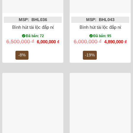
MSP: BHL036
MSP: BHL043
Bình hút tài lộc đắp nổi mã đáo thành công 30cm
Bình hút tài lộc đắp nổi H
Đã bán: 72
Đã bán: 95
Giá
Giá
Giá
Gi
6,500,000
₫
6,000,000
₫
6,000,000
₫
4,890,000
₫
gốc
hiện
gốc
hiệ
là:
tại
là:
tại
6,500,000 ₫.
là:
6,000,000 ₫.
là:
-8%
-19%
6,000,000 ₫.
4,8